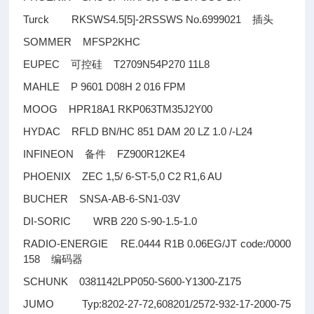
Turck RKSWS4.5[5]-2RSSWS No.6999021
插头
SOMMER MFSP2KHC
EUPEC
T2709N54P270 11L8
可控硅
MAHLE P 9601 D08H 2 016 FPM
MOOG HPR18A1 RKP063TM35J2Y00
HYDAC RFLD BN/HC 851 DAM 20 LZ 1.0 /-L24
INFINEON
FZ900R12KE4
备件
PHOENIX ZEC 1,5/ 6-ST-5,0 C2 R1,6 AU
BUCHER SNSA-AB-6-SN1-03V
DI-SORIC WRB 220 S-90-1.5-1.0
RADIO-ENERGIE RE.0444 R1B 0.06EG/JT code:/0000
158
编码器
SCHUNK 0381142LPP050-S600-Y1300-Z175
JUMO Typ:8202-27-72,608201/2572-932-17-2000-75