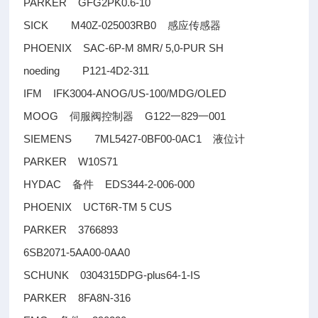
PARKER GFG2PK0.6-10
SICK M40Z-025003RB0
感应传感器
PHOENIX SAC-6P-M 8MR/ 5,0-PUR SH
noeding P121-4D2-311
IFM IFK3004-ANOG/US-100/MDG/OLED
MOOG
G122
829
001
伺服阀控制器
一
一
SIEMENS 7ML5427-0BF00-0AC1
液位计
PARKER W10S71
HYDAC
EDS344-2-006-000
备件
PHOENIX UCT6R-TM 5 CUS
PARKER 3766893
6SB2071-5AA00-0AA0
SCHUNK 0304315DPG-plus64-1-IS
PARKER 8FA8N-316