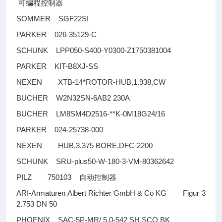
可编程控制器
SOMMER SGF22SI
PARKER 026-35129-C
SCHUNK LPP050-S400-Y0300-Z1750381004
PARKER KIT-B8XJ-SS
NEXEN XTB-14*ROTOR-HUB,1.938,CW
BUCHER W2N32SN-6AB2 230A
BUCHER LM8SM4D2516-**K-0M18G24/16
PARKER 024-25738-000
NEXEN HUB,3.375 BORE,DFC-2200
SCHUNK SRU-plus50-W-180-3-VM-80362642
PILZ 750103
自动控制器
ARI-Armaturen Albert Richter GmbH & Co KG Figur 3
2.753 DN 50
PHOENIX SAC-5P-MR/ 5,0-542 SH SCO BK