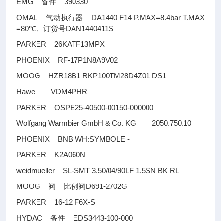
EMG
390330
备件
OMAL
DA1440 F14 P.MAX=8.4bar T.MAX
气动执行器
=80
DAN1440411S
℃。订货号
PARKER 26KATF13MPX
PHOENIX RF-17P1N8A9V02
MOOG HZR18B1 RKP100TM28D4Z01 DS1
Hawe VDM4PHR
PARKER OSPE25-40500-00150-000000
Wolfgang Warmbier GmbH & Co. KG 2050.750.10
PHOENIX BNB WH:SYMBOLE -
PARKER K2A060N
weidmueller SL-SMT 3.50/04/90LF 1.5SN BK RL
MOOG
D691-2702G
阀
比例阀
PARKER 16-12 F6X-S
HYDAC
EDS3443-100-000
备件