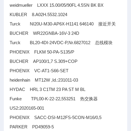
weidmueller LXXX 15.00/05/90FL 4.5SN BK BX
KUBLER 8.A02H.5532.1024
Turck NI20U-M30-AP6X-H1141 646140
接近开关
BUCHER WR22GNBA-16V-3 24D
Turck BL20-4DI-24VDC-P,Nr.6827012
总线模块
PHOENIX FLKM 50-PA-S135/P
BUCHER AP100/1,7 S.309+COP
PHOENIX VC-AT1-S66-SET
heidenhain MT12W ,Id.:231011-03
HYDAC HRL 3 C1TM 23 PA ST M BL
Funke TPL00-K-22-22,553251
热交换器
US2:2020165-001
PHOENIX SACC-DSI-M12FS-5CON-M16/0,5
PARKER PD49059-5