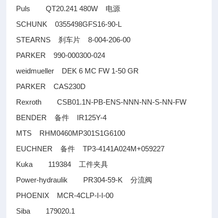
Puls QT20.241 480W
电源
SCHUNK 0355498GFS16-90-L
STEARNS
8-004-206-00
刹车片
PARKER 990-000300-024
weidmueller DEK 6 MC FW 1-50 GR
PARKER CAS230D
Rexroth CSB01.1N-PB-ENS-NNN-NN-S-NN-FW
BENDER
IR125Y-4
备件
MTS RHM0460MP301S1G6100
EUCHNER
TP3-4141A024M+059227
备件
Kuka 119384
工件夹具
Power-hydraulik PR304-59-K
分流阀
PHOENIX MCR-4CLP-I-I-00
Siba 179020.1