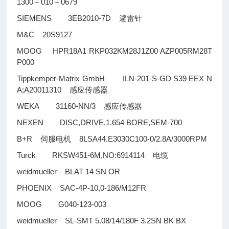
1300
010
0679
－
－
SIEMENS 3EB2010-7D
避雷针
M&C 20S9127
MOOG HPR18A1 RKP032KM28J1Z00 AZP005RM28T
P000
Tippkemper-Matrix GmbH ILN-201-S-GD S39 EEX N
A;A20011310
感应传感器
WEKA 31160-NN/3
感应传感器
NEXEN DISC,DRIVE,1.654 BORE,SEM-700
B+R
8LSA44.E3030C100-0/2.8A/3000RPM
伺服电机
Turck RKSW451-6M,NO:6914114
电缆
weidmueller BLAT 14 SN OR
PHOENIX SAC-4P-10,0-186/M12FR
MOOG G040-123-003
weidmueller SL-SMT 5.08/14/180F 3.2SN BK BX