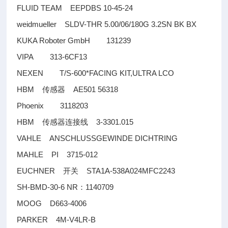
FLUID TEAM EEPDBS 10-45-24
weidmueller SLDV-THR 5.00/06/180G 3.2SN BK BX
KUKA Roboter GmbH 131239
VIPA 313-6CF13
NEXEN T/S-600*FACING KIT,ULTRA LCO
HBM
AE501 56318
传感器
Phoenix 3118203
HBM
3-3301.015
传感器连接线
VAHLE ANSCHLUSSGEWINDE DICHTRING
MAHLE PI 3715-012
EUCHNER
STA1A-538A024MFC2243
开关
SH-BMD-30-6 NR
1140709
：
MOOG D663-4006
PARKER 4M-V4LR-B