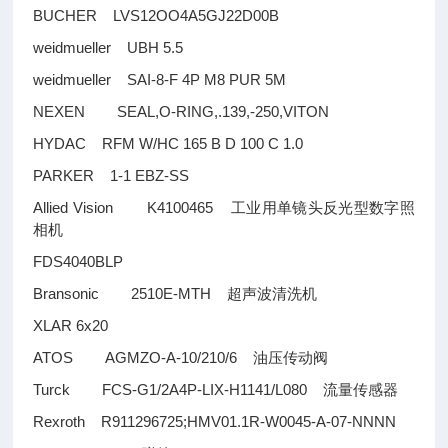
BUCHER LVS12OO4A5GJ22D00B
weidmueller UBH 5.5
weidmueller SAI-8-F 4P M8 PUR 5M
NEXEN SEAL,O-RING,.139,-250,VITON
HYDAC RFM W/HC 165 B D 100 C 1.0
PARKER 1-1 EBZ-SS
Allied Vision K4100465
工业用单镜头反光型数字照
相机
FDS4040BLP
Bransonic 2510E-MTH
超声波清洗机
XLAR 6x20
ATOS AGMZO-A-10/210/6
油压传动阀
Turck FCS-G1/2A4P-LIX-H1141/L080
流量传感器
Rexroth R911296725;HMV01.1R-W0045-A-07-NNNN