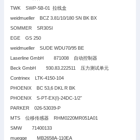
TWK SWP-5B-01
拉线盒
weidmueller BCZ 3.81/10/180 SN BK BX
SOMMER SR30SI
EGE GS 250
weidmueller SUDE WDU70/95 BE
Laserline GmbH 871008
自动控制器
Beck GmbH 930.83.222511
压力测试单元
Contrinex LTK-4150-104
PHOENIX BC 53,6 DKL R BK
PHOENIX S-PT-EX(I)-24DC-1/2"
PARKER 026-53039-P
MTS
RHM0220MR051A01
位移传感器
SMW 71400133
muegge MB2658A-110EA