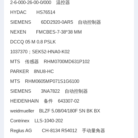
2-6-000-26-00-0/000
温控器
HYDAC HS76514
SIEMENS 6DD2920-0AR5
自动控制器
NEXEN FMCBES-7-38*38 MM
DCCQ 05 M 0.8 PSLK
1037370
SEK52-HNA0-K02
；
MTS
RHM0700MD631P102
传感器
PARKER 8NU8-HC
MTS RHM0605MP071S1G6100
SIEMENS 3NA7822
自动控制器
HEIDENHAIN
643307-02
备件
weidmueller BLZF 5.08/04/180F SN BK BX
Contrinex LLS-1040-202
Reglus AG CH-8134 R54012
手动量角器