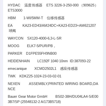
HYDAC
ETS 3226-3-250-000
909625
温度传感器
（
）
ETS3000
HBM 1-WI/5MM-T
位移传感器
EA KA23-ED43/AM24DC=KA23-ED23+AM621207
球阀
WAYCON SX120-4000-6,3-L-SR
MOOG ELK7-5/PUR/PB
，
PARKER D1FPE55FH9NB00
HEIDENHAIN LC192F 1040 10nm ID:387093-22
emecanique XCMD2502L1
感应传感器
TWK KDKZ25-1024-23-03-02-01
NEXEN ASSEMBLY,PRINTED WIRING BOARD,DA
NCE
Bauer Gear Motor GmbH BS02-38H/DU04LA4-S/E00
3B7/SP (25548132-2 A/173B5718)