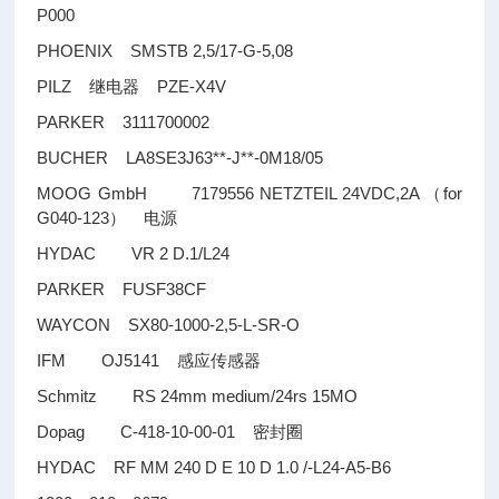
P000
PHOENIX SMSTB 2,5/17-G-5,08
PILZ
PZE-X4V
继电器
PARKER 3111700002
BUCHER LA8SE3J63**-J**-0M18/05
MOOG GmbH 7179556 NETZTEIL 24VDC,2A
for
（
G040-123
）
电源
HYDAC VR 2 D.1/L24
PARKER FUSF38CF
WAYCON SX80-1000-2,5-L-SR-O
IFM OJ5141
感应传感器
Schmitz RS 24mm medium/24rs 15MO
Dopag C-418-10-00-01
密封圈
HYDAC RF MM 240 D E 10 D 1.0 /-L24-A5-B6