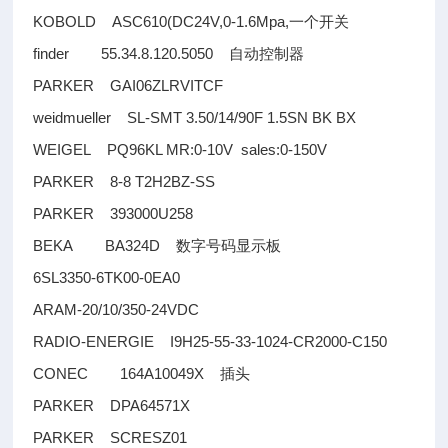
KOBOLD ASC610(DC24V,0-1.6Mpa,
一个开关
finder 55.34.8.120.5050
自动控制器
PARKER GAI06ZLRVITCF
weidmueller SL-SMT 3.50/14/90F 1.5SN BK BX
WEIGEL PQ96KL MR:0-10V sales:0-150V
PARKER 8-8 T2H2BZ-SS
PARKER 393000U258
BEKA BA324D
数字号码显示板
6SL3350-6TK00-0EA0
ARAM-20/10/350-24VDC
RADIO-ENERGIE I9H25-55-33-1024-CR2000-C150
CONEC 164A10049X
插头
PARKER DPA64571X
PARKER SCRESZ01