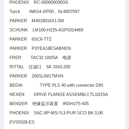
PHOENIX RC-000000090G0
Turck WAS4-2/P00
Nr.8007097
，
PARKER M4018016X1.5M
SCHUNK LM100-H225-ASP0314469
PARKER 6SC6-TTZ
PARKER P3YEA18ESABNEN
FRER TAC32 100/5A
电源
RITTAL
SK 3243.200
过滤口
PARKER 206SLIW17MVN
BEDIA TYPE PLS 40 with connector DIN
NEXEN DRIVE FLANGE ASSEMBLY,TL10/15A
BENDER
IRDH275-435
绝缘监示装置
PHOENIX SAC-8P-MS/ 0,3-PUR SCO BK 0,06
EVS9328-ES