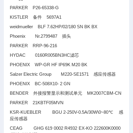
PARKER P26-65338-G
KISTLER
5697A1
备件
weidmueller BLF 7.62HP/02/180 SN BK BX
Phoenix Nr.2799487
插头
PARKER RRP-96-216
HYDAC 0160R005BN3HC
滤芯
PHOENIX WP-GR HF IP69K M20 BK
Salzer Electric Group M220-SE1571
感应传感器
PHOENIX BC-508X10- 2 GN
BENDER
MK2007CBM-CN
外接报警显示和测试单元
PARKER 21KBTF05MVN
KSR-KUEBLER BGU 2-250V-0.5A/30W\0~80
℃
感
应传感器
CEAG GHG 619 0002 R4932 EX-KO 222600K0000