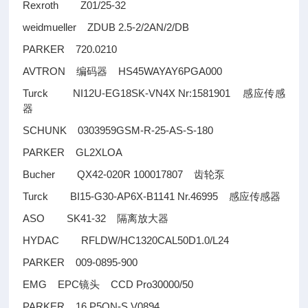
Rexroth Z01/25-32
weidmueller ZDUB 2.5-2/2AN/2/DB
PARKER 720.0210
AVTRON
HS45WAYAY6PGA000
编码器
Turck NI12U-EG18SK-VN4X Nr:1581901
感应传感
器
SCHUNK 0303959GSM-R-25-AS-S-180
PARKER GL2XLOA
Bucher QX42-020R 100017807
齿轮泵
Turck BI15-G30-AP6X-B1141 Nr.46995
感应传感器
ASO SK41-32
隔离放大器
HYDAC RFLDW/HC1320CAL50D1.0/L24
PARKER 009-0895-900
EMG EPC
CCD Pro30000/50
镜头
PARKER 16 P5ON-S V0894