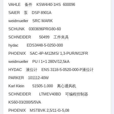
VAHLE
KSW4/40-1HS 600096
备件
SAIER
DSP 8901A
泵
weidmueller SRC MARK
SCHUNK 0303696PRG80-60
SCHNEIDER 50499
工件夹具
hydac EDS3448-5-0250-000
PHOENIX SAC-4P-M12MS/ 1,3-PUR/M12FR
weidmueller PU I 1+1 280V/12,5kA
HYDAC
ENS 3118-5-0520-000-P
液位计
液位计
PARKER 101112-40W
Karl Klein 51505-1.000
离心通风机
SCHNEIDER LTMEV40BD
可编程控制器
KS60-03/200/5/5VA
PHOENIX MSTBVK 2,5/11-G-5,08