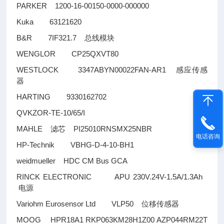
PARKER 1200-16-00150-0000-000000
Kuka 63121620
B&R 7IF321.7
总线模块
WENGLOR CP25QXVT80
WESTLOCK 3347ABYN00022FAN-AR1
感应传感
器
HARTING 9330162702
QVKZOR-TE-10/65/I
MAHLE
PI25010RNSMX25NBR
滤芯
电话咨询
HP-Technik VBHG-D-4-10-BH1
weidmueller HDC CM Bus GCA
RINCK ELECTRONIC APU 230V.24V-1.5A/1.3Ah
电源
Variohm Eurosensor Ltd VLP50
位移传感器
MOOG HPR18A1 RKP063KM28H1Z00 AZP044RM22T