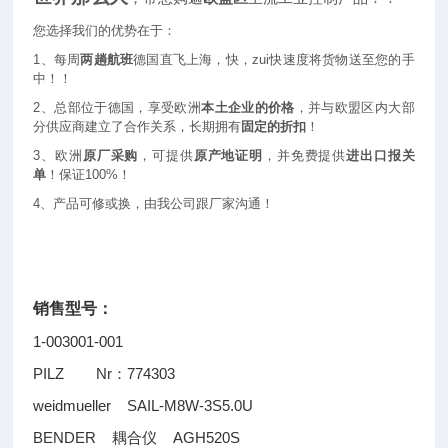
您选择我们的优势在于：
1
、每周
两趟航班
德国直飞上海，快，zui快速度将货物送至您的手
中！！
2
、总部位于德国，享受欧洲
本土企业的价格
，并与欧盟区内大部
分供应商建立了合作关系，长期拥有
固定的折扣
！
3
、欧洲
原厂采购
，可提供
原产地证明
，并免费提供
进出口报关
单
！保证100%！
4
、产品可修或换，由我公司跟厂家沟通！
销售型号：
1-003001-001
PILZ Nr
774303
：
weidmueller SAIL-M8W-3S5.0U
BENDER
AGH520S
耦合仪