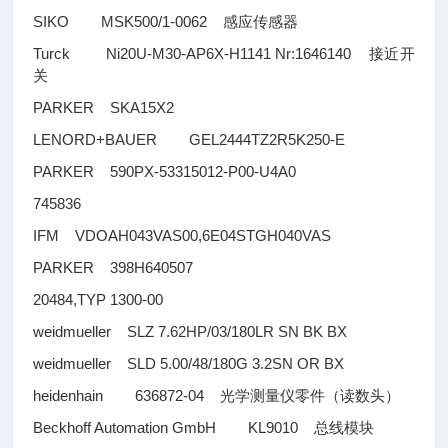
SIKO MSK500/1-0062
感应传感器
Turck Ni20U-M30-AP6X-H1141 Nr:1646140
接近开
关
PARKER SKA15X2
LENORD+BAUER GEL2444TZ2R5K250-E
PARKER 590PX-53315012-P00-U4A0
745836
IFM VDOAH043VAS00,6E04STGH040VAS
PARKER 398H640507
20484,TYP 1300-00
weidmueller SLZ 7.62HP/03/180LR SN BK BX
weidmueller SLD 5.00/48/180G 3.2SN OR BX
heidenhain 636872-04
光学测量仪零件（读数头）
Beckhoff Automation GmbH KL9010
总线模块