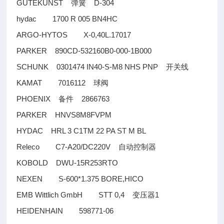
GUTEKUNST
D-304
弹簧
hydac 1700 R 005 BN4HC
ARGO-HYTOS X-0,40L.17017
PARKER 890CD-532160B0-000-1B000
SCHUNK 0301474 IN40-S-M8 NHS PNP
开关线
KAMAT 7016112
球阀
PHOENIX
2866763
备件
PARKER HNVS8M8FVPM
HYDAC HRL 3 C1TM 22 PA ST M BL
Releco C7-A20/DC220V
自动控制器
KOBOLD DWU-15R253RTO
NEXEN S-600*1.375 BORE,HICO
EMB Wittlich GmbH STT 0,4
1
变压器
HEIDENHAIN 598771-06