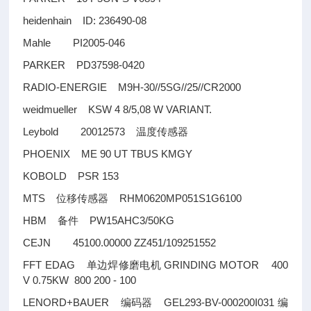
heidenhain ID: 236490-08
Mahle PI2005-046
PARKER PD37598-0420
RADIO-ENERGIE M9H-30//5SG//25//CR2000
weidmueller KSW 4 8/5,08 W VARIANT.
Leybold 20012573
温度传感器
PHOENIX ME 90 UT TBUS KMGY
KOBOLD PSR 153
MTS
RHM0620MP051S1G6100
位移传感器
HBM
PW15AHC3/50KG
备件
CEJN 45100.00000 ZZ451/109251552
FFT EDAG
GRINDING MOTOR 400
单边焊修磨电机
V 0.75KW 800 200 - 100
LENORD+BAUER
GEL293-BV-000200I031
编码器
编