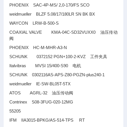
PHOENIX SAC-4P-MS/ 2,0-170/FS SCO
weidmueller BLZF 5.08/17/180LR SN BK BX
WAYCON LRW-B-500-S
COAXIAL VALVE KMA-04C-SD32VUXX0
油压传动
阀
PHOENIX HC-M-MHR-A3-N
SCHUNK 0372152 PGN+100-2-KVZ
工件夹具
Italvibras MVSI 15/400-S90
电机
SCHUNK 0302116AS-APS-Z80-PGZN-plus240-1
weidmueller IE-SW-BL05T-5TX
ATOS AGRL-32
油压传动阀
Contrinex S08-3FUG-020-12MG
55205
IFM IIA3015-BPKG/AS-514-TPS RT