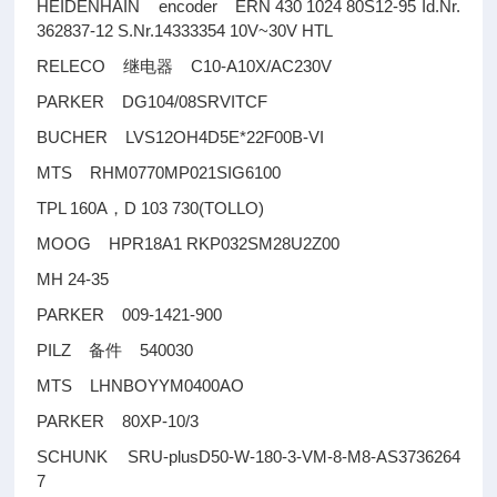
HEIDENHAIN encoder ERN 430 1024 80S12-95 Id.Nr.
362837-12 S.Nr.14333354 10V~30V HTL
RELECO
C10-A10X/AC230V
继电器
PARKER DG104/08SRVITCF
BUCHER LVS12OH4D5E*22F00B-VI
MTS RHM0770MP021SIG6100
TPL 160A
D 103 730(TOLLO)
，
MOOG HPR18A1 RKP032SM28U2Z00
MH 24-35
PARKER 009-1421-900
PILZ
540030
备件
MTS LHNBOYYM0400AO
PARKER 80XP-10/3
SCHUNK SRU-plusD50-W-180-3-VM-8-M8-AS3736264
7