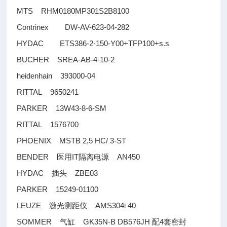
MTS RHM0180MP301S2B8100
Contrinex DW-AV-623-04-282
HYDAC ETS386-2-150-Y00+TFP100+s.s
BUCHER SREA-AB-4-10-2
heidenhain 393000-04
RITTAL 9650241
PARKER 13W43-8-6-SM
RITTAL 1576700
PHOENIX MSTB 2,5 HC/ 3-ST
BENDER
IT
AN450
医用
隔离电源
HYDAC
ZBE03
插头
PARKER 15249-01100
LEUZE
AMS304i 40
激光测距仪
SOMMER
GK35N-B DB576JH
4
气缸
配
套密封