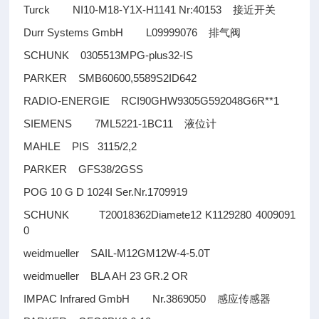
Turck NI10-M18-Y1X-H1141 Nr:40153
接近开关
Durr Systems GmbH L09999076
排气阀
SCHUNK 0305513MPG-plus32-IS
PARKER SMB60600,5589S2ID642
RADIO-ENERGIE RCI90GHW9305G592048G6R**1
SIEMENS 7ML5221-1BC11
液位计
MAHLE PIS 3115/2,2
PARKER GFS38/2GSS
POG 10 G D 1024I Ser.Nr.1709919
SCHUNK T20018362Diamete12 K1129280 4009091
0
weidmueller SAIL-M12GM12W-4-5.0T
weidmueller BLA AH 23 GR.2 OR
IMPAC Infrared GmbH Nr.3869050
感应传感器