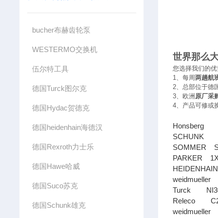
bucher布赫齿轮泵
WESTERMO交换机
世界那么
伍尔特工具
您选择我们的优
1
、每周
两趟航
2
、总部位于德
德国Turck图尔克
3
、欧洲
原厂采
4
、产品可修或
德国Hydac贺德克
Honsberg
德国heidenhain海德汉
SCHUNK 30
德国Rexroth力士乐
SOMMER SF
PARKER 1X
德国Hawe哈威
HEIDENHAIN
weidmueller
德国Suco苏克
Turck NI30
Releco C2
德国Schunk雄克
weidmueller