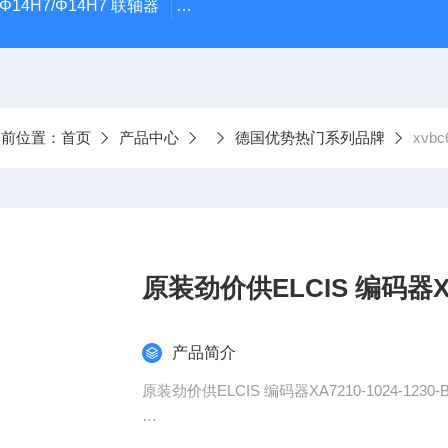
5Φ14H7/Φ14H7 联轴器
0184-45703-3-003原装劲价供Vogel T
当前位置：
首页
产品中心
德国优势热门系列品牌
xvb
原装劲价供ELC
产品简介
原装劲价供ELCIS 编码器XA7210-1024-123
：王