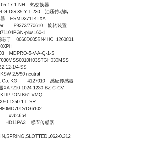
05-17-1-NH
热交换器
 G-DG 35-Y 1-230
油压传动阀
ESMD371L4TXA
频器
ssler F9373/770610
旋转装置
1104PGN-plus160-1
0060D005BN4HC 1260891
滤芯子
0XPH
003 MDPRO-5-V-A-Q-1-S
030MSS0010H03STGH030MSS
 12-1/4-SS
KSW 2,5/90 neutral
H & Co. KG 4127010
感应传感器
XA7210-1024-1230-BZ-C-CV
器
r KLIPPON K61 VMQ
50-1250-1-L-SR
80MD701S1G6102
R xvbc6b4
 HD11PA3
感应传感器
SPRING,SLOTTED,.062-0.312