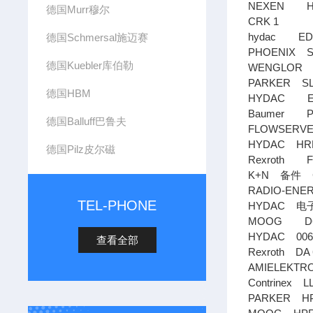
NEXEN H10
德国Murr穆尔
CRK 1
hydac EDS
德国Schmersal施迈赛
PHOENIX SA
德国Kuebler库伯勒
WENGLOR
PARKER SL1
德国HBM
HYDAC E1
Baumer POG
德国Balluff巴鲁夫
FLOWSERVE 4
HYDAC HRL 
德国Pilz皮尔磁
Rexroth F
K+N
C
备件
RADIO-ENE
TEL-PHONE
HYDAC
电
MOOG D664
HYDAC 0060 
查看全部
Rexroth DA 
AMIELEKT
Contrinex L
PARKER HP