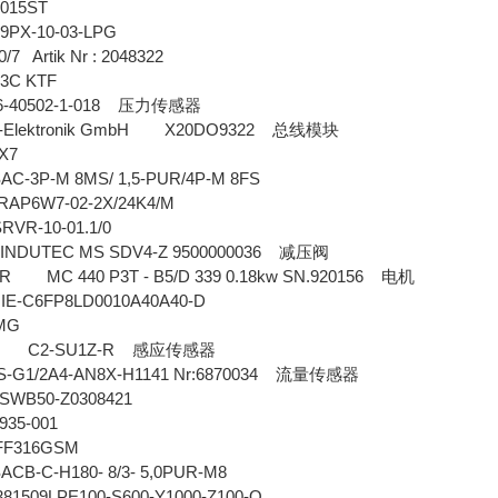
015ST
PX-10-03-LPG
/7 Artik Nr : 2048322
3C KTF
-40502-1-018
压力传感器
rie-Elektronik GmbH X20DO9322
总线模块
X7
C-3P-M 8MS/ 1,5-PUR/4P-M 8FS
RAP6W7-02-2X/24K4/M
R-10-01.1/0
DUTEC MS SDV4-Z 9500000036
减压阀
R MC 440 P3T - B5/D 339 0.18kw SN.920156
电机
 IE-C6FP8LD0010A40A40-D
MG
N C2-SU1Z-R
感应传感器
G1/2A4-AN8X-H1141 Nr:6870034
流量传感器
WB50-Z0308421
35-001
F316GSM
CB-C-H180- 8/3- 5,0PUR-M8
1509LPE100-S600-Y1000-Z100-O