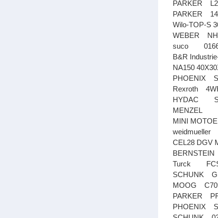
PARKER L2
PARKER 149
Wilo-TOP-S 30
WEBER NH
suco 0166
B&R Indust
NA150 40X30
PHOENIX SA
Rexroth 4W
HYDAC SRV
MENZEL IN
MINI MOTOE
weidmueller
CEL28 DGV 
BERNSTEI
Turck FCS-
SCHUNK GS
MOOG C709
PARKER PF
PHOENIX SA
SCHUNK 038