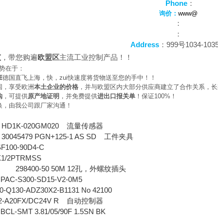
Phone
：
询价：
www@
：
：
Address
：999号1034-103
大
，带您购遍
欧盟区
主流工业控制产品！！
势在于：
班
德国直飞上海，快，zui快速度将货物送至您的手中！！
国，享受欧洲
本土企业的价格
，并与欧盟区内大部分供应商建立了合作关系，长
购
，可提供
原产地证明
，并免费提供
进出口报关单
！保证100%！
换，由我公司跟厂家沟通！
 HD1K-020GM020
流量传感器
045479 PGN+125-1 AS SD
工件夹具
100-90D4-C
1/2PTRMSS
 298400-50 50M 12
孔，外螺纹插头
 PAC-S300-SD15-V2-0M5
-Q130-ADZ30X2-B1131 No 42100
-A20FX/DC24V R
自动控制器
 BCL-SMT 3.81/05/90F 1.5SN BK