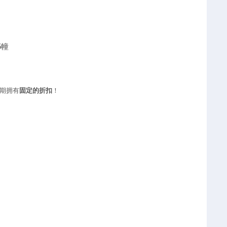
5幢
期拥有
固定的折扣
！