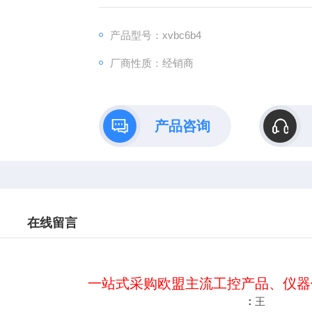
:
产品型号：xvbc6b4
：www@
厂商性质：经销商
产品咨询
在线留言
一站式采购欧盟主流工控产品、仪器
：
王