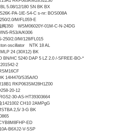
5A1 RKP063KM28S2Z30
BL 5.08/12/180 SN BK BX
26K-PA-1IE-S4-C s-nr: BOS008A
0/2.0/M/FL059-E
350 WSM06020Y-01M-C-N-24DG
磁阀
N5-R53/A/K006
50/2.0/M/128/FL015
on oscillator NTK 18 AL
LP 24 (30X12) BK
N/HC 5240 DAP 5 LZ 2.0 /-SFREE-BO-*
01542-2
RSM16CF
 14I4470/S35A/IO
8B1 RKP063SM28H1Z00
58-20-12
52-30-AS-HT39303664
1421002 CH10 2AMPgG
险
TBA 2,5/ 3-G BK
0865
YB8M8FHP-ED
0A-B6XJ2-V-SSP