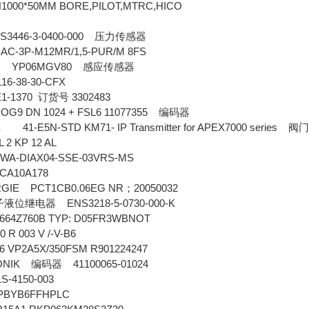
00*50MM BORE,PILOT,MTRC,HICO
3446-3-0400-000
压力传感器
C-3P-M12MR/1,5-PUR/M 8FS
 YP06MGV80
感应传感器
6-38-30-CFX
-1370
3302483
订货号
9 DN 1024 + FSL6 11077355
编码器
1-E5N-STD KM71- IP Transmitter for APEX7000 series
阀
2 KP 12 AL
WA-DIAX04-SSE-03VRS-MS
A10A178
RGIE PCT1CB0.06EG NR
20050032
；
ENS3218-5-0730-000-K
子液位继电器
Z760B TYP: D05FR3WBNOT
R 003 V /-V-B6
6 VP2A5X/350FSM R901224247
RONIK
41100065-01024
编码器
LS-4150-003
BYB6FFHPLC