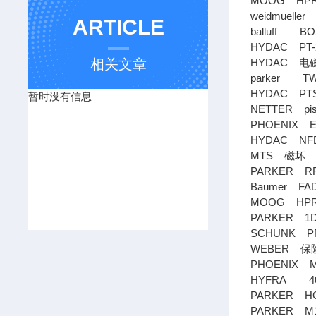
MOOG HPR1
weidmueller 
ARTICLE
balluff BOS
HYDAC PT-25
相关文章
HYDAC
电
parker TWI
HYDAC PTS-2
暂时没有信息
NETTER pist
PHOENIX EM
HYDAC NFD B
MTS
2
磁坏
PARKER R
Baumer FADK
MOOG HPR1
PARKER 1D2
SCHUNK PRG
WEBER
保
PHOENIX MS
HYFRA 4
PARKER HC
PARKER M1