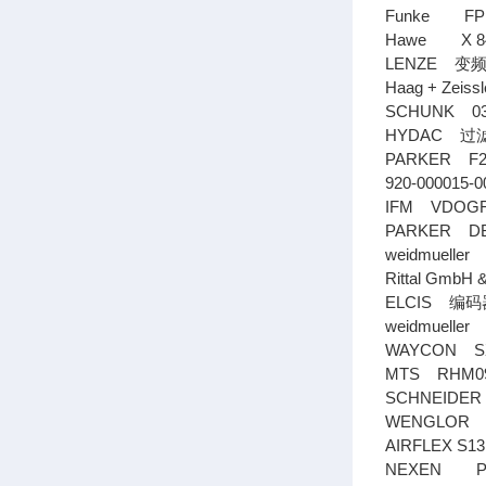
Funke FP 
Hawe X 84
LENZE
变
Haag + Zei
SCHUNK 037
HYDAC
过
PARKER F2
920-000015-
IFM VDOGF
PARKER DBZ
weidmueller 
Rittal Gmb
ELCIS
编码
weidmuelle
WAYCON SX
MTS RHM09
SCHNEIDE
WENGLOR
AIRFLEX S13
NEXEN PIN,