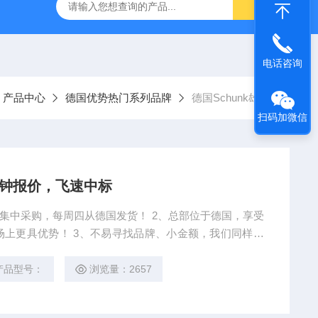
YP:MPS 1 ID:281875 A-NR:417291
原装供应美国Parke
电话咨询
产品中心
德国优势热门系列品牌
德国Schunk雄克
扫码加微信
分钟报价，飞速中标
司集中采购，每周四从德国发货！ 2、总部位于德国，享受
上更具优势！ 3、不易寻找品牌、小金额，我们同样为
司跟厂家沟通！ 5、只要是欧洲的产品，我们可以为您询价
产品型号：
浏览量：2657