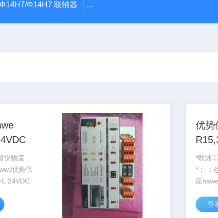
5Φ14H7/Φ14H7 联轴器
0184-45703-3-003原装劲价供Vogel T
we
优势
24VDC
R15,
15,3
 超快物流
*欧洲
*： ：@http://www./优势供
21S-L 24VDC
应hawe R15,3-15,3-15
15,3A
查