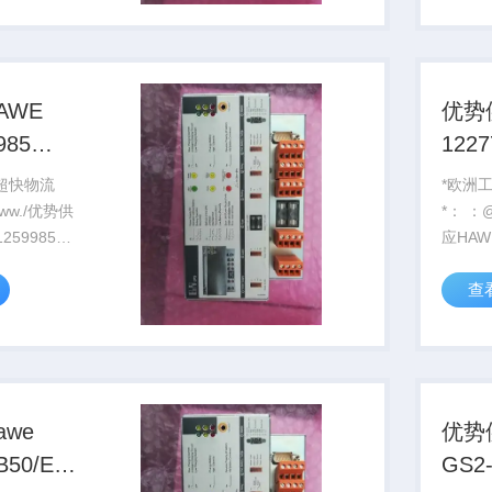
AWE
优势供
985
1227
00
 超快物流
*欧洲
*： ：@http://www./优势供
应HAWE D-12
79421
查
we
优势
B50/E1-
GS2-