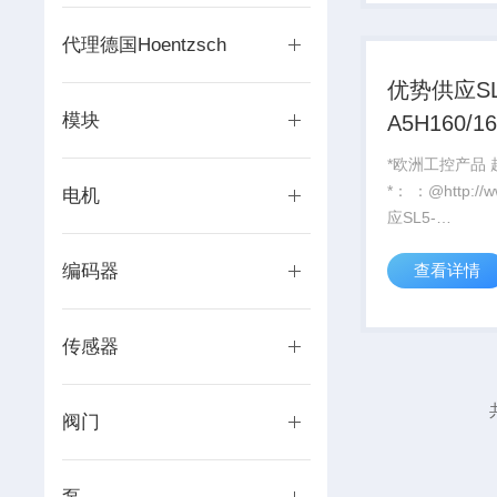
代理德国Hoentzsch
优势供应SL
模块
A5H160/1
G24
*欧洲工控产品
*： ：@http://www./优势供
电机
应SL5-
A5H160/160/E
编码器
查看详情
G24
传感器
阀门