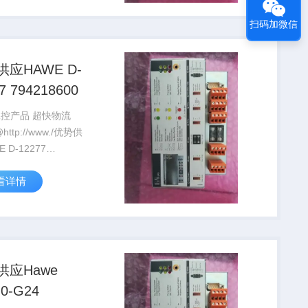
扫码加微信
应HAWE D-
7 794218600
工控产品 超快物流
277
8600
看详情
供应Hawe
0-G24