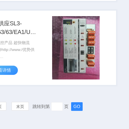
应SL3-
3/63/EA1/UNF3-
工控产品 超快物流
/63/EA1/UNF3-G12
看详情
跳转到第
页
页
末页