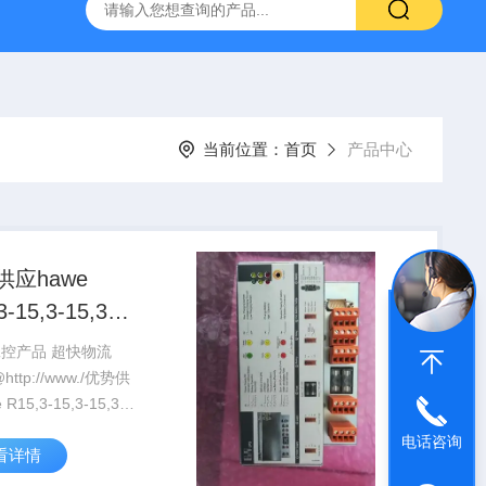
YP:MPS 1 ID:281875 A-NR:417291
原装供应美国Parke
当前位置：
首页
产品中心
供应hawe
3-15,3-15,3-
A
工控产品 超快物流
,3-
电话咨询
看详情