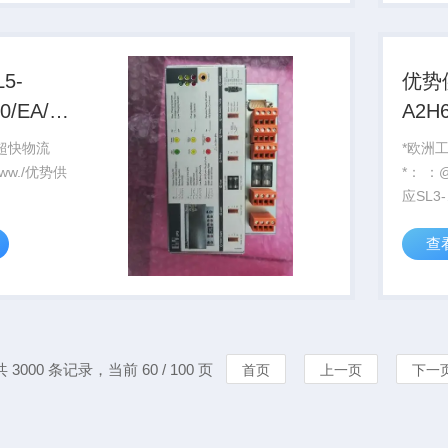
5-
优势供
60/EA/UNF5AS300BS300-
A2H6
G12
 超快物流
*欧洲
*： ：@http://www./优势供
应SL3-
A/UNF5AS300BS300-
A2H63
查
共 3000 条记录，当前 60 / 100 页
首页
上一页
下一