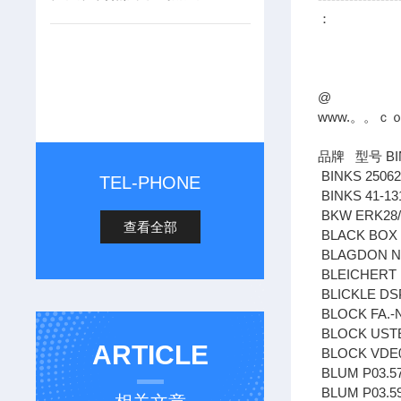
：
@
www.。。ｃ
品牌 型号 BIN
BINKS 2506
TEL-PHONE
BINKS 41-1
BKW ERK28/
查看全部
BLACK BOX 
BLAGDON N
BLEICHERT 1
BLICKLE DS
BLOCK FA.-N
BLOCK USTE
ARTICLE
BLOCK VDE0
BLUM P03.570
BLUM P03.59