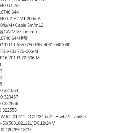
0-U1-A2
6740.644
-L2-E2-V1 200mA
/iu/M+Cable 5m/m12
TV Vision-con
.6740.644现货
0711 LA557750 RfN 4061 048*080
-F16-701R72-906-M
F16.701 R 72 906-M
8
17
42
58
0 321564
0 320467
0 322556
0 322558
W ICL01D11 DC12/24 bn/1=+ wh/2=- an/3=s
-50(5031021121)DC12/24 V
00 420269 13/37