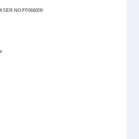
84;SER.NO:FF068000
r
ar