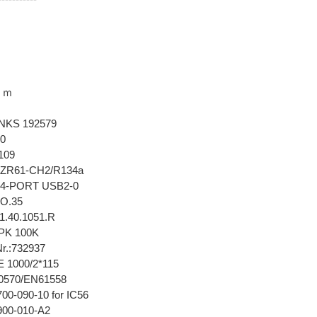
ｏｍ
KS 192579
20
3109
ZR61-CH2/R134a
4-PORT USB2-0
O.35
.40.1051.R
PK 100K
r.:732937
 1000/2*115
570/EN61558
0-090-10 for IC56
00-010-A2