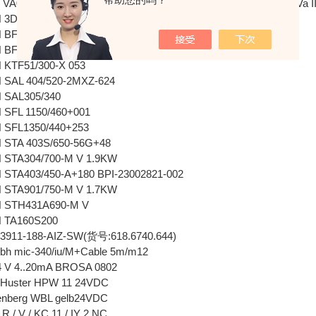
0159 D410/60型 3x0.125k Va 0299 V/25.4-32.6 V 7.8A 0.72k Va I
3DISE0AA-B00058
 BFS232/30-K-61Z+037螺杆泵(含电机）
BFS238/60+690
KTF51/300-X 053
SAL 404/520-2MXZ-624
SAL305/340
SFL 1150/460+001
SFL1350/440+253
STA 403S/650-56G+48
STA304/700-M V 1.9KW
TA403/450-A+180 BPI-23002821-002
STA901/750-M V 1.7KW
 STH431A690-M V
 TA160S200
911-188-AIZ-SW(货号:618.6740.644)
bh mic-340/iu/M+Cable 5m/m12
 4..20mA BROSA 0802
Huster HPW 11 24VDC
nberg WBL gelb24VDC
/ V / KC 11 / IY 2 NC