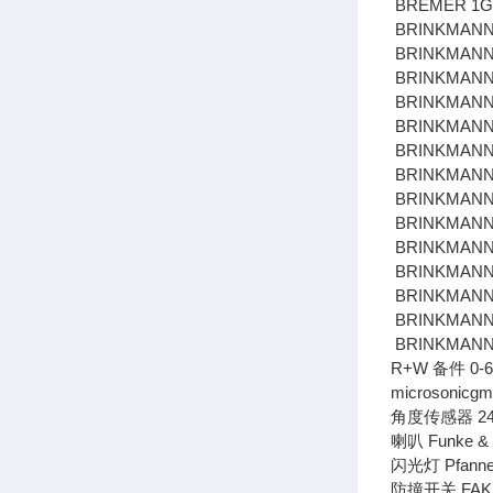
BREMER 1G VA
BRINKMANN 
BRINKMANN
BRINKMANN 
BRINKMANN 
BRINKMANN 
BRINKMANN 
BRINKMANN 
BRINKMANN 
BRINKMANN 
BRINKMANN 
BRINKMANN S
BRINKMANN 
BRINKMANN
BRINKMANN
R+W 备件 0-63
microsonicgm
角度传感器 24 V
喇叭 Funke & 
闪光灯 Pfanne
防撞开关 FAK R 