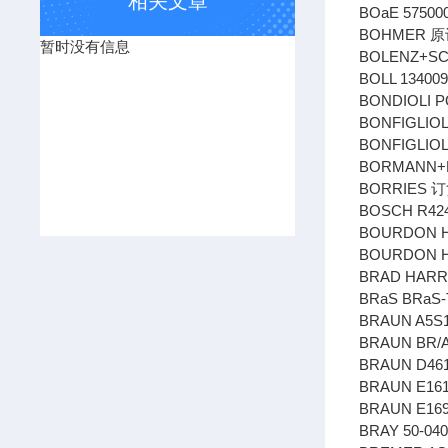
相关文章
BOaE 57500
BOHMER 原订
暂时没有信息
BOLENZ+SCH
BOLL 13400
BONDIOLI PO
BONFIGLIOLI
BONFIGLIOL
BORMANN+NE
BORRIES 订
BOSCH R424
BOURDON HA
BOURDON HA
BRAD HARR
BRaS BRaS-
BRAUN A5S1
BRAUN BR/A
BRAUN D461
BRAUN E16
BRAUN E169
BRAY 50-040