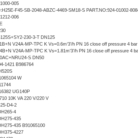
1000-005
H25E-F45-SB-2048-ABZC-4469-SM18-S PART.NO:924-01002-80
1212-006
8E
230
125S+SY2-230-3-T DN125
+N V24A-MP-TPC K Vs=0.6m‘3’/h PN 16 close off pressure 4 ba
+N V24A-MP-TPC K Vs=1.81m‘3’/h PN 16 close off pressure 4 b
0AC+NRU24-S DN50
4-1421 B986764
H520S
1065104 W
11744
6382 UG140P
0 10K VA 220 V/220 V
25-D4-2
DH265-4
H275-435
H275-435 B91065100
H375-4227