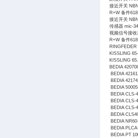
接近开关 NBN4
R+W 备件618.
接近开关 NBN40
传感器 mic-340
视频信号接收器CA
R+W 备件618
RINGFEDER G
KISSLING 65
KISSLING 65.
BEDIA 42070
BEDIA 4216
BEDIA 4217
BEDIA 5000
BEDIA CLS-4
BEDIA CLS-4
BEDIA CLS-4
BEDIA CLS4
BEDIA NR60-
BEDIA PLCA-
BEDIA PT 10