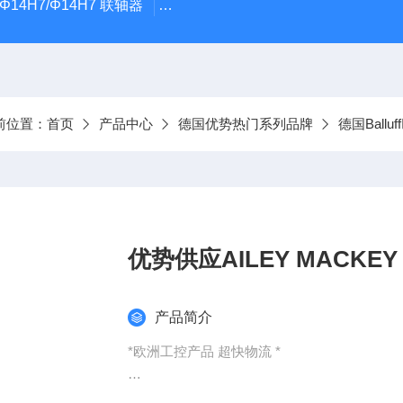
5Φ14H7/Φ14H7 联轴器
0184-45703-3-003原装劲价供Vogel T
前位置：
首页
产品中心
德国优势热门系列品牌
德国Ballu
优势供应AILEY MACKEY 138
产品简介
*欧洲工控产品 超快物流 *
：