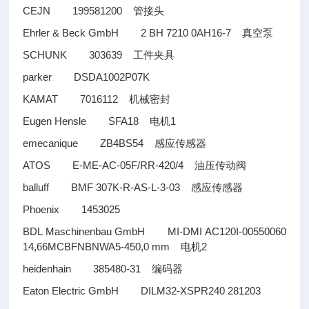
CEJN 199581200
管接头
Ehrler & Beck GmbH 2 BH 7210 0AH16-7
真空泵
SCHUNK 303639
工件夹具
parker DSDA1002P07K
KAMAT 7016112
机械密封
Eugen Hensle SFA18
1
电机
emecanique ZB4BS54
感应传感器
ATOS E-ME-AC-05F/RR-420/4
油压传动阀
balluff BMF 307K-R-AS-L-3-03
感应传感器
Phoenix 1453025
BDL Maschinenbau GmbH MI-DMI AC120I-00550060
14,66MCBFNBNWA5-450,0 mm
2
电机
heidenhain 385480-31
编码器
Eaton Electric GmbH DILM32-XSPR240 281203