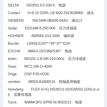
DELTA DE0551 ES 030-5
电源
Contact H-B 10 SDRL-LB M20 ZW,9038900
插头
SIEMENS 7ML5440-0BA00-0AA2
液位计
hydac EDS348-5-250-000
压力传感器
HOHNER AWI58X-014-1000
编码器
Bucher LD8SE3J25**-*M*-0***G24
ESCHA WAK4-15/S366/S367
电缆
breim MD201-1-B NR:210-0002
压力传感器
Swac MC2 106-O-40A0
Origa OSP-P25-H230
norelem 08910-A1600X16
联轴器用轴套
Honsberg FLEX-(I+K) HD2KO1-015GM015 (220cst oi
l)
流量传感器
Turck WWAK3P2-2/P00 Nr:8010213
电缆