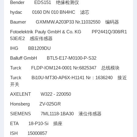
Bender EDS151
绝缘检测仪
hydac 0160 DN 010 BN4HC
滤芯
Baumer GXMMW.A203P33 Nr.11032550
编码器
Fotoelektrik Pauly GmbH & Co. KG PP2441Q/308/R1
53E/E2
感应传感器
IHG BB1209DU
Balluff GmbH BTL5-E17-M0100-P-S32
Turck FLDP-IOM124-0001 Nr:6825347
总线模块
Turck Bi10U-MT30-AP6X-H1141 Nr
1636240
：
接近
开关
AXELENT W322 - 220050
Honsberg ZV-025GR
SIEMENS 7ML1118-1BA30
液位传感器
ETA 18-P10-Si
插座
ISH 15000857