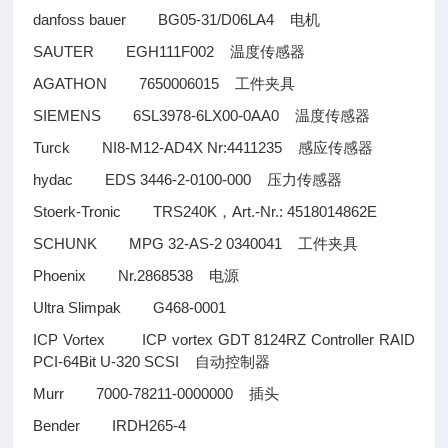
danfoss bauer BG05-31/D06LA4
电机
SAUTER EGH111F002
温度传感器
AGATHON 7650006015
工件夹具
SIEMENS 6SL3978-6LX00-0AA0
温度传感器
Turck NI8-M12-AD4X Nr:4411235
感应传感器
hydac EDS 3446-2-0100-000
压力传感器
Stoerk-Tronic TRS240K
Art.-Nr.: 4518014862E
，
SCHUNK MPG 32-AS-2 0340041
工件夹具
Phoenix Nr.2868538
电源
Ultra Slimpak G468-0001
ICP Vortex ICP vortex GDT 8124RZ Controller RAID
PCI-64Bit U-320 SCSI
自动控制器
Murr 7000-78211-0000000
插头
Bender IRDH265-4