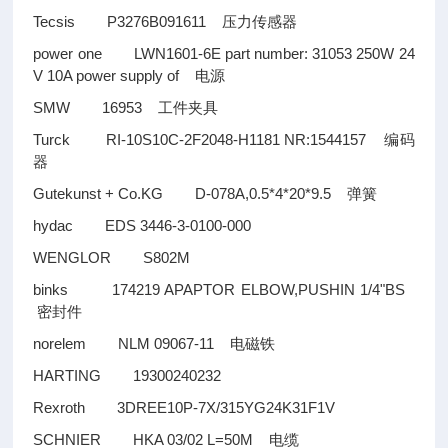
Tecsis P3276B091611
压力传感器
power one LWN1601-6E part number: 31053 250W 24
V 10A power supply of
电源
SMW 16953
工件夹具
Turck RI-10S10C-2F2048-H1181 NR:1544157
编码
器
Gutekunst + Co.KG D-078A,0.5*4*20*9.5
弹簧
hydac EDS 3446-3-0100-000
WENGLOR S802M
binks 174219 APAPTOR ELBOW,PUSHIN 1/4"BS
密封件
norelem NLM 09067-11
电磁铁
HARTING 19300240232
Rexroth 3DREE10P-7X/315YG24K31F1V
SCHNIER HKA 03/02 L=50M
电缆