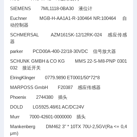
SIEMENS 7ML1118-0BA30
液位计
Euchner MGB-H-AA1A1-R-100464 NR:100464
自
动控制器
SCHMERSAL AZM161SK-12/12RK-024
感应传感
器
parker PCD00A-400-22/18-30VDC
信号放大器
SCHUNK GMBH
CO KG MMS 22-S-M8-PNP 0301
＆
032
接近开关
ElringKlinger 0779.9890 ET0001/50*72*8
MARPOSS GmbH F20387
感应传感器
Phoenix 2744380
插头
DOLD LG5925.48/61 AC/DC24V
Murr 7000-42601-0000000
插头
Mankenberg DM462 3" * 10TX 70U-2,5GV(Ra <= 0,4
μm)