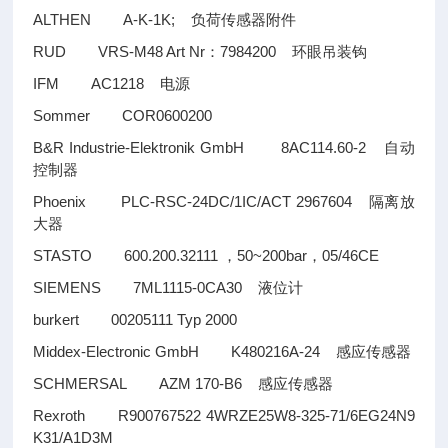
ALTHEN A-K-1K;
负荷传感器附件
RUD VRS-M48 Art Nr
7984200
：
环眼吊装钩
IFM AC1218
电源
Sommer COR0600200
B&R Industrie-Elektronik GmbH 8AC114.60-2
自动
控制器
Phoenix PLC-RSC-24DC/1IC/ACT 2967604
隔离放
大器
STASTO 600.200.32111
50~200bar
05/46CE
，
，
SIEMENS 7ML1115-0CA30
液位计
burkert 00205111 Typ 2000
Middex-Electronic GmbH K480216A-24
感应传感器
SCHMERSAL AZM 170-B6
感应传感器
Rexroth R900767522 4WRZE25W8-325-71/6EG24N9
K31/A1D3M