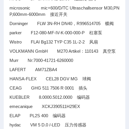
microsonic mic+600/D/TC Ultraschallsensor M30,PN
P,600mm-6000mm
接近开关
Dorninger FLW 3N-RH DN40
R996514705
，
蝶阀
parker F12-080-MF-IV-K-000-000-P
柱塞泵
Wistro FLAI Bg132 TYP C35 1L-2-2
风扇
VOLKMANN GmbH M270 Artikel
110143
：
真空泵
Murr Nr:7000-41721-6260000
LAFERT AM71ZBA4
HANSA-FLEX CEL28 DGV MG
球阀
CEAG GHG 511 7506 R 0001
插头
KUEBLER 8.0000.5012.0000
编码器
emecanique XCKJ390511H29EX
ELAP PL2S 400
编码器
hydac VM 5 D.0 /-LED
压力传感器