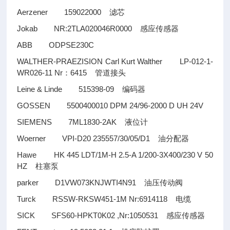
Aerzener 159022000
滤芯
Jokab NR:2TLA020046R0000
感应传感器
ABB ODPSE230C
WALTHER-PRAEZISION Carl Kurt Walther LP-012-1-
WR026-11 Nr
6415
：
管道接头
Leine & Linde 515398-09
编码器
GOSSEN 5500400010 DPM 24/96-2000 D UH 24V
SIEMENS 7ML1830-2AK
液位计
Woerner VPI-D20 235557/30/05/D1
油分配器
Hawe HK 445 LDT/1M-H 2.5-A 1/200-3X400/230 V 50
HZ
柱塞泵
parker D1VW073KNJWTI4N91
油压传动阀
Turck RSSW-RKSW451-1M Nr:6914118
电缆
SICK SFS60-HPKT0K02 ,Nr:1050531
感应传感器