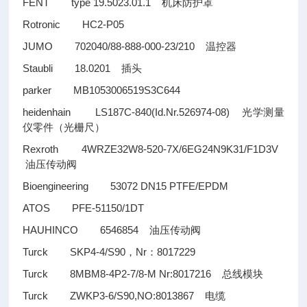
FENT type 19.5023.01.1
机床防护罩
Rotronic HC2-P05
JUMO 702040/88-888-000-23/210
温控器
Staubli 18.0201
插头
parker MB1053006519S3C644
heidenhain LS187C-840(Id.Nr.526974-08)
光学测量
仪零件（光栅尺）
Rexroth 4WRZE32W8-520-7X/6EG24N9K31/F1D3V
油压传动阀
Bioengineering 53072 DN15 PTFE/EPDM
ATOS PFE-51150/1DT
HAUHINCO 6546854
油压传动阀
Turck SKP4-4/S90
Nr
8017229
，
：
Turck 8MBM8-4P2-7/8-M Nr:8017216
总线模块
Turck ZWKP3-6/S90,NO:8013867
电缆