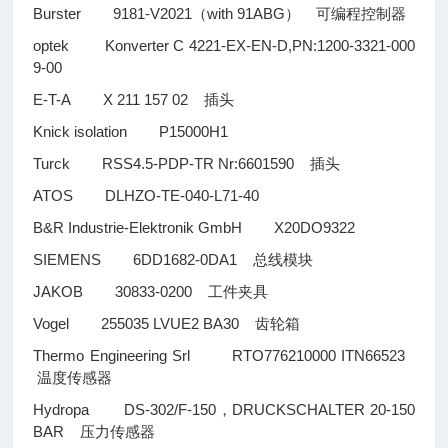
Burster 9181-V2021
with 91ABG
（
）
可编程控制器
optek Konverter C 4221-EX-EN-D,PN:1200-3321-000
9-00
E-T-A X 211 157 02
插头
Knick isolation P15000H1
Turck RSS4.5-PDP-TR Nr:6601590
插头
ATOS DLHZO-TE-040-L71-40
B&R Industrie-Elektronik GmbH X20DO9322
SIEMENS 6DD1682-0DA1
总线模块
JAKOB 30833-0200
工件夹具
Vogel 255035 LVUE2 BA30
齿轮箱
Thermo Engineering Srl RTO776210000 ITN66523
温度传感器
Hydropa DS-302/F-150
DRUCKSCHALTER 20-150
，
BAR
压力传感器