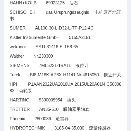
HAHN+KOLB 69323125
油石
SCHISCHEK das Ursprungszeugnis
电机原产地证
书
SUMER AL100-30-L-D32-L-TP-P12-4C
Kistler Instrumente GmbH 5155A2181
wekador SSTI-31416-E-TE8-65
Walther Nr.230309
SIEMENS 7ML5221-1BA11
液位计
Turck BI8-M18K-AP6X-H1141 Nr:4615050
接近开关
HPI P1AAN2022UA2018UA 2015UL20A01N C50898
82
齿轮泵
HARTING 9330009954
插头
TRETTER AN35-510
联轴器用轴套
Phoenix 2800036
避雷器
HYDROTECHNIK 3185-04-35.030
流量传感器