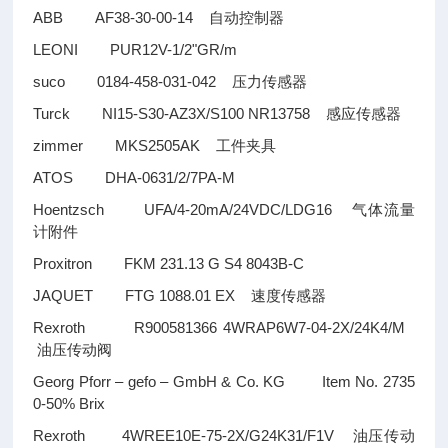
ABB AF38-30-00-14
自动控制器
LEONI PUR12V-1/2"GR/m
suco 0184-458-031-042
压力传感器
Turck NI15-S30-AZ3X/S100 NR13758
感应传感器
zimmer MKS2505AK
工件夹具
ATOS DHA-0631/2/7PA-M
Hoentzsch UFA/4-20mA/24VDC/LDG16
气体流量
计附件
Proxitron FKM 231.13 G S4 8043B-C
JAQUET FTG 1088.01 EX
速度传感器
Rexroth R900581366 4WRAP6W7-04-2X/24K4/M
油压传动阀
Georg Pforr – gefo – GmbH & Co. KG Item No. 2735
0-50% Brix
Rexroth 4WREE10E-75-2X/G24K31/F1V
油压传动