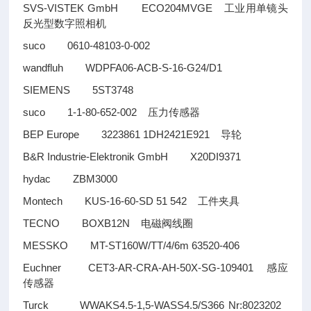
SVS-VISTEK GmbH ECO204MVGE
工业用单镜头
反光型数字照相机
suco 0610-48103-0-002
wandfluh WDPFA06-ACB-S-16-G24/D1
SIEMENS 5ST3748
suco 1-1-80-652-002
压力传感器
BEP Europe 3223861 1DH2421E921
导轮
B&R Industrie-Elektronik GmbH X20DI9371
hydac ZBM3000
Montech KUS-16-60-SD 51 542
工件夹具
TECNO BOXB12N
电磁阀线圈
MESSKO MT-ST160W/TT/4/6m 63520-406
Euchner CET3-AR-CRA-AH-50X-SG-109401
感应
传感器
Turck WWAKS4.5-1,5-WASS4.5/S366 Nr:8023202