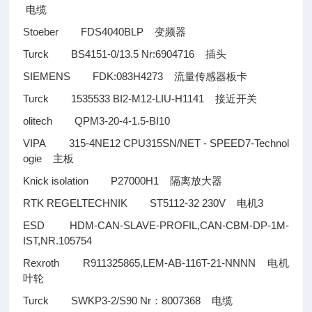
电缆
Stoeber FDS4040BLP
变频器
Turck BS4151-0/13.5 Nr:6904716
插头
SIEMENS FDK:083H4273
流量传感器板卡
Turck 1535533 BI2-M12-LIU-H1141
接近开关
olitech QPM3-20-4-1.5-BI10
VIPA 315-4NE12 CPU315SN/NET - SPEED7-Technol
ogie
主板
Knick isolation P27000H1
隔离放大器
RTK REGELTECHNIK ST5112-32 230V
3
电机
ESD HDM-CAN-SLAVE-PROFIL,CAN-CBM-DP-1M-
IST,NR.105754
Rexroth R911325865,LEM-AB-116T-21-NNNN
电机
叶轮
Turck SWKP3-2/S90 Nr
8007368
：
电缆