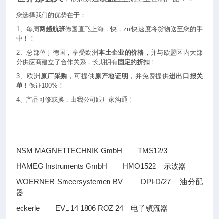
您选择我们的优势在于：
1
、每周
两趟航班
德国直飞上海，快，zui快速度将货物送至您的手
中！！
2
、总部位于德国，享受欧洲
本土企业的价格
，并与欧盟区内大部
分供应商建立了合作关系，长期拥有
固定的折扣
！
3
、欧洲
原厂采购
，可提供
原产地证明
，并免费提供
进出口报关
单
！保证100%！
4
、产品可修或换，由我公司跟厂家沟通！
NSM MAGNETTECHNIK GmbH TMS12/3
HAMEG Instruments GmbH HMO1522
示波器
WOERNER Smeersystemen BV DPI-D/27
油分配
器
eckerle EVL 14 1806 ROZ 24
电子镇流器