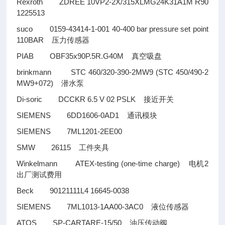
Rexroth ZDREE 10VP2-2X/315XLMG24K31A1M R90
1225513
suco 0159-43414-1-001 40-400 bar pressure set point
110BAR
压力传感器
PIAB OBF35x90P.5R.G40M
真空吸盘
brinkmann STC 460/320-390-2MW9 (STC 450/490-2
MW9+072)
潜水泵
Di-soric DCCKR 6.5 V 02 PSLK
接近开关
SIEMENS 6DD1606-0AD1
通讯模块
SIEMENS 7ML1201-2EE00
SMW 26115
工件夹具
Winkelmann ATEX-testing (one-time charge)
2
电机
出厂测试费用
Beck 90121111L4 16645-0038
SIEMENS 7ML1013-1AA00-3AC0
液位传感器
ATOS SP-CARTARE-15/50
油压传动阀