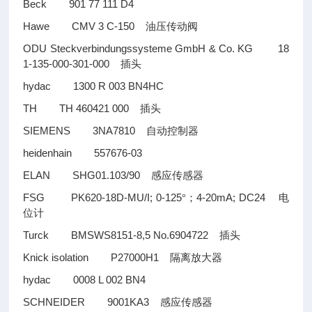
Beck 901 77 111 D4
Hawe CMV 3 C-150
油压传动阀
ODU Steckverbindungssysteme GmbH & Co. KG 18
1-135-000-301-000
插头
hydac 1300 R 003 BN4HC
TH TH 460421 000
插头
SIEMENS 3NA7810
自动控制器
heidenhain 557676-03
ELAN SHG01.103/90
感应传感器
FSG PK620-18D-MU/I; 0-125
4-20mA; DC24
°；
电
位计
Turck BMSWS8151-8,5 No.6904722
插头
Knick isolation P27000H1
隔离放大器
hydac 0008 L 002 BN4
SCHNEIDER 9001KA3
感应传感器