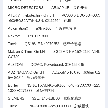
工件夹具
MICRO DETECTORS AE1/AP-1F
接近开关
ATEK Antriebstechnik GmbH VC090 6:1,D0-5G+6G.9
-600/B0/S2/VT/KN,SN: 02110264
电机
AutomationX aXlink100
可编程控制器
Rexroth R911171800
Turck QS186LE Nr.3070252
感应传感器
Matzen & Timm GmbH SG22MX-KV 152x2150 N14L
GC780
ALSTOM DC/AC, Powerboard: 029,155 045
ADZ NAGANO GmbH ADZ-SML-10.0 (0
60)bar 0.2
…
5% G1/4"
压力传感器
Buhler NS 10/15-AM-K5-SK166 / 640 +2890999 +225
1000 +2271999
液位传感器
SIEMENS 3SE7 140-1BD00
感应传感器
Turck FDNP-S0808H-WW,6603330
总线模块