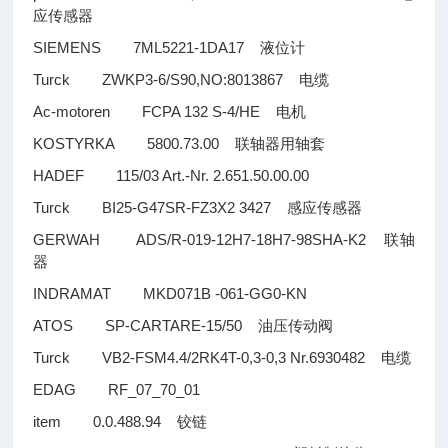
应传感器
SIEMENS 7ML5221-1DA17
液位计
Turck ZWKP3-6/S90,NO:8013867
电缆
Ac-motoren FCPA 132 S-4/HE
电机
KOSTYRKA 5800.73.00
联轴器用轴套
HADEF 115/03 Art.-Nr. 2.651.50.00.00
Turck BI25-G47SR-FZ3X2 3427
感应传感器
GERWAH ADS/R-019-12H7-18H7-98SHA-K2
联轴
器
INDRAMAT MKD071B -061-GG0-KN
ATOS SP-CARTARE-15/50
油压传动阀
Turck VB2-FSM4.4/2RK4T-0,3-0,3 Nr.6930482
电缆
EDAG RF_07_70_01
item 0.0.488.94
铰链