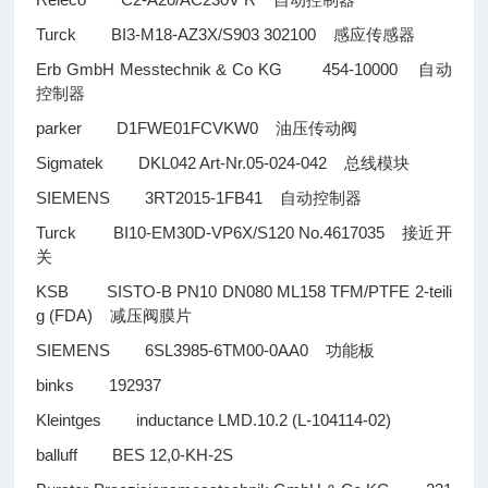
自动控制器
Turck BI3-M18-AZ3X/S903 302100
感应传感器
Erb GmbH Messtechnik & Co KG 454-10000
自动
控制器
parker D1FWE01FCVKW0
油压传动阀
Sigmatek DKL042 Art-Nr.05-024-042
总线模块
SIEMENS 3RT2015-1FB41
自动控制器
Turck BI10-EM30D-VP6X/S120 No.4617035
接近开
关
KSB SISTO-B PN10 DN080 ML158 TFM/PTFE 2-teili
g (FDA)
减压阀膜片
SIEMENS 6SL3985-6TM00-0AA0
功能板
binks 192937
Kleintges inductance LMD.10.2 (L-104114-02)
balluff BES 12,0-KH-2S