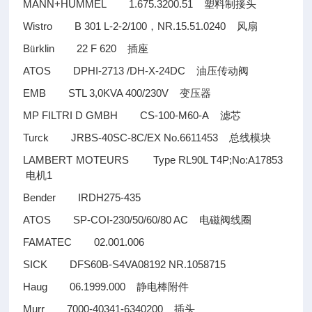
MANN+HUMMEL 1.675.3200.51
塑料制接头
Wistro B 301 L-2-2/100
NR.15.51.0240
，
风扇
B
rklin 22 F 620
ü
插座
ATOS DPHI-2713 /DH-X-24DC
油压传动阀
EMB STL 3,0KVA 400/230V
变压器
MP FILTRI D GMBH CS-100-M60-A
滤芯
Turck JRBS-40SC-8C/EX No.6611453
总线模块
LAMBERT MOTEURS Type RL90L T4P;No:A17853
1
电机
Bender IRDH275-435
ATOS SP-COI-230/50/60/80 AC
电磁阀线圈
FAMATEC 02.001.006
SICK DFS60B-S4VA08192 NR.1058715
Haug 06.1999.000
静电棒附件
Murr 7000-40341-6340200
插头