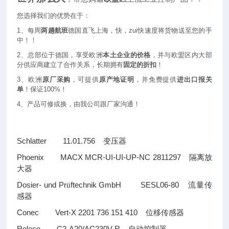
您选择我们的优势在于：
1
、每周
两趟航班
德国直飞上海，快，zui快速度将货物送至您的手
中！！
2
、总部位于德国，享受欧洲
本土企业的价格
，并与欧盟区内大部
分供应商建立了合作关系，长期拥有
固定的折扣
！
3
、欧洲
原厂采购
，可提供
原产地证明
，并免费提供
进出口报关
单
！保证100%！
4
、产品可修或换，由我公司跟厂家沟通！
Schlatter 11.01.756
变压器
Phoenix MACX MCR-UI-UI-UP-NC 2811297
隔离放
大器
Dosier- und Pr
ftechnik GmbH SESL06-80
ü
流量传
感器
Conec Vert-X 2201 736 151 410
位移传感器
Releco C2-A20/AC230V R