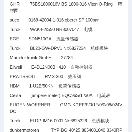
GHR 76BS1806016V BS 1806-016 Viton O-Ring
密
封圈
suco 0169-42004-1-016 oberer SP 100bar
Turck WAK4-2/S90 NR8007047
电缆
EGE SDN510GA
流量传感器
Turck BL20-GW-DPV1 Nr:6827234
总线模块
Murrelektronik GmbH 27784
Eliwell E4D12N00BH410
自动控制器
PRATISSOLI RV 3-300
减压阀
HBM 1-U2B/50KN
负荷传感器
Celsa (ampere meter) EQC96S/1 /30A
电流表
EUGEN WOERNER GMG-K/1EF/F/0/1F/0/0/08/024V
DC
Turck FLDP-IM16-0001 Nr:6825326
总线模块
dunkermotoren TYP BG 40*25 8854001040 3340RP