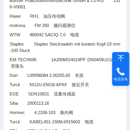
Burster Praezisionsmesstechnik GmbH & Co KG 231
6-V0001
Hawe RH1
油压传动阀
motrona FM 260
频闪观测仪
WTW 480042 SACIQ-7,0
电缆
Staples Staples Stecknadeln mit buntem Kopf-19 mm
-100 Stuck
EM-TECHNIK 1A200MG4014PP DN04/06;G1/4``
管接头
Durr L09996084 2.00255.65
夹抓
电话咨询
Turck NI12U-EM18-AP6X
接近开关
EGE SDN10831
流量传感器
Siba 2000113.16
Hormec 4.2106-103
换向阀
Turck KABEL451-150M;6915603
电缆