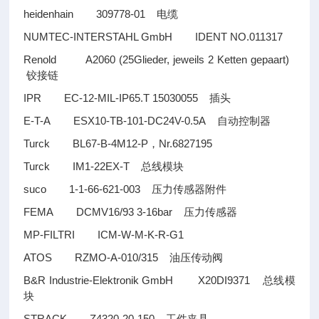
heidenhain 309778-01
电缆
NUMTEC-INTERSTAHL GmbH IDENT NO.011317
Renold A2060 (25Glieder, jeweils 2 Ketten gepaart)
铰接链
IPR EC-12-MIL-IP65.T 15030055
插头
E-T-A ESX10-TB-101-DC24V-0.5A
自动控制器
Turck BL67-B-4M12-P
Nr.6827195
，
Turck IM1-22EX-T
总线模块
suco 1-1-66-621-003
压力传感器附件
FEMA DCMV16/93 3-16bar
压力传感器
MP-FILTRI ICM-W-M-K-R-G1
ATOS RZMO-A-010/315
油压传动阀
B&R Industrie-Elektronik GmbH X20DI9371
总线模
块
STRACK Z4320-20-150