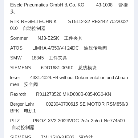
Eisele Pneumatics GmbH & Co. KG 43-1008
管接
头
RTK REGELTECHNIK ST5112-32 RE3442 7022002/
010
自动控制器
Sommer NJ3-E2SK
工件夹具
ATOS LIMHA-4/350/V-I 24DC
油压传动阀
SMW 18345
工件夹具
SIEMENS 6DD1681-0GK0
总线模块
leser 4331.4024.H4 without Dokumentation und Abnah
men
安全阀
Rexroth R911273526 MKD090B-035-KG0-KN
Berger Lahr 0023040700615 SE MOTOR RSM856/3
BFK
1
电机
PILZ PNOZ XV2 30/24VDC 2n/o 2n/o t Nr:774500
自动控制器
SIEMENS 7ML1510-3JE02
液位计