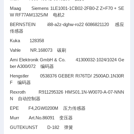
Maag Siemens 1LE1001-1CB02-2FB0-Z Z=F70 + SE
W RF77AM132S/M
2
电机
BERNSTEIN i88-a2z-dghw-ro22 6086821120
感应
传感器
Kuka 128358
Vahle NR.168073
碳刷
Ami Elektronik GmbH & Co. 41300032-1024/1024 Ge
ber A300/072
编码器
Hengstler 0538376 GEBER RI76TD/ 2500AD.1N30R
F
编码器
Rexroth R911295326 HMS01.1N-W0070-A-07-NNN
N
自动控制器
EPE F4,2GW0200M
压力传感器
Murr Art.No.86091
变压器
GUTEKUNST D-182
弹簧