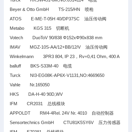
电缆
Beyer & Otto GmbH TS-215/HN
喷枪
ATOS E-ME-T-05H 40/DP37SC
油压传动阀
Metabo KGS 315
切断机
Votech DuoToV 90/838 Φ152xΦ90x838 mm
IMAV MGZ-10S-AA/12+BB/12/V
油压传动阀
Winkelmann 3PR3 804, IP 23
Rv=0,41 Ohm, 400 A
，
balluff BKS-S33M-40
电缆
Turck NI3-EG08K-AP6X-V1131,NO:4669650
Vahle Nr.165050
HKS DA-H-40 90D,WV
IFM CR2031
总线模块
APPOLDT RM4-4Rel. 24V Nr. 4010
自动控制器
Sensortechnics GmbH CTU81K5SY6V
压力传感器
IFM E70381