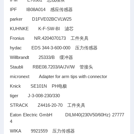
总线模块
IPF IB08A014
感应传感器
parker D1FVE02BCVLW25
KUHNKE K-F-SW-BI
滤芯
Fronius NR.4204070173
工件夹具
hydac EDS 344-3-600-000
压力传感器
Willbrandt 25333/B
缓冲器
Staubli RBE08.7203/IA/JV/W
管接头
micronext Adapter for arm tips with connector
Knick SE101N PH
电极
tiger J-3-008-230/330
STRACK Z4416-20-70
工件夹具
Eaton Electric GmbH DILM40(230V50/60Hz) 27777
4
WIKA 9921559
压力传感器