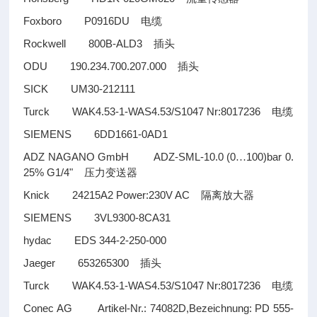
Foxboro P0916DU
电缆
Rockwell 800B-ALD3
插头
ODU 190.234.700.207.000
插头
SICK UM30-212111
Turck WAK4.53-1-WAS4.53/S1047 Nr:8017236
电缆
SIEMENS 6DD1661-0AD1
ADZ NAGANO GmbH ADZ-SML-10.0 (0
100)bar 0.
…
25% G1/4"
压力变送器
Knick 24215A2 Power:230V AC
隔离放大器
SIEMENS 3VL9300-8CA31
hydac EDS 344-2-250-000
Jaeger 653265300
插头
Turck WAK4.53-1-WAS4.53/S1047 Nr:8017236
电缆
Conec AG Artikel-Nr.: 74082D,Bezeichnung: PD 555-