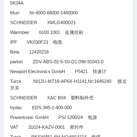
5K04A
Murr Nr:4000-68000-1440000
SCHNEIDER XMLG400D21
Warmbier 6100.1001
金属丝刷
IPF VK030F23
电缆
Beta 12420218
parker ZDV-ABS-02-5-S0-D1 098-91043-0
Newport Electronics GmbH P5421
转速计
Turck NI12U-MT18-AP6X-H1141,Nr:1645240
接近
开关
SCHNEIDER XAC B04
塑料制外壳
hydac EDS 345-1-400-000
Powertronic GmbH PSI 1200/24
电源
VAT 31024-KAZV-0001
密封件
Turck RKSW451-6M,NO:6914114