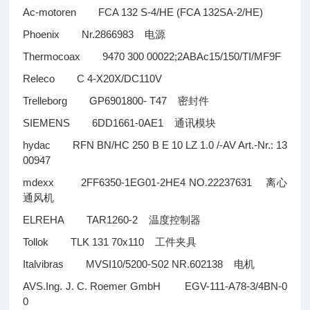
Ac-motoren FCA 132 S-4/HE (FCA 132SA-2/HE)
Phoenix Nr.2866983
电源
Thermocoax 9470 300 00022;2ABAc15/150/TI/MF9F
Releco C 4-X20X/DC110V
Trelleborg GP6901800- T47
密封件
SIEMENS 6DD1661-0AE1
通讯模块
hydac RFN BN/HC 250 B E 10 LZ 1.0 /-AV Art.-Nr.: 13
00947
mdexx 2FF6350-1EG01-2HE4 NO.22237631
离心
通风机
ELREHA TAR1260-2
温度控制器
Tollok TLK 131 70x110
工件夹具
Italvibras MVSI10/5200-S02 NR.602138
电机
AVS.Ing. J. C. Roemer GmbH EGV-111-A78-3/4BN-0
0