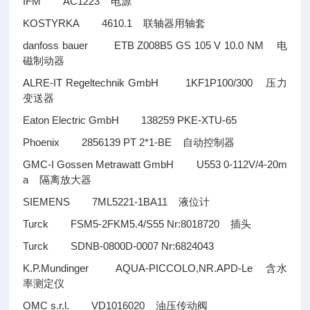
IFM AC1223
电源
KOSTYRKA 4610.1
联轴器用轴套
danfoss bauer ETB Z008B5 GS 105 V 10.0 NM
电
磁制动器
ALRE-IT Regeltechnik GmbH 1KF1P100/300
压力
变送器
Eaton Electric GmbH 138259 PKE-XTU-65
Phoenix 2856139 PT 2*1-BE
自动控制器
GMC-I Gossen Metrawatt GmbH U553 0-112V/4-20m
a
隔离放大器
SIEMENS 7ML5221-1BA11
液位计
Turck FSM5-2FKM5.4/S55 Nr:8018720
插头
Turck SDNB-0800D-0007 Nr:6824043
K.P.Mundinger AQUA-PICCOLO,NR.APD-Le
含水
率测定仪
OMC s.r.l. VD1016020
油压传动阀