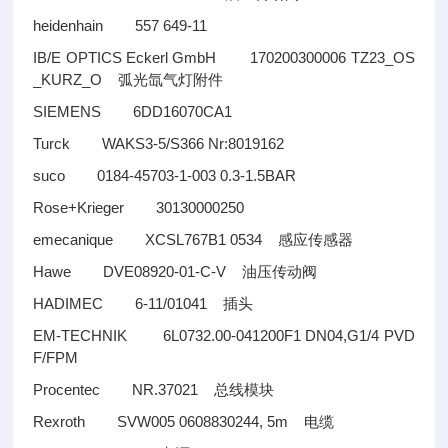
heidenhain 557 649-11
IB/E OPTICS Eckerl GmbH 170200300006 TZ23_OS
_KURZ_O
弧光氙气灯附件
SIEMENS 6DD16070CA1
Turck WAKS3-5/S366 Nr:8019162
suco 0184-45703-1-003 0.3-1.5BAR
Rose+Krieger 30130000250
emecanique XCSL767B1 0534
感应传感器
Hawe DVE08920-01-C-V
油压传动阀
HADIMEC 6-11/01041
插头
EM-TECHNIK 6L0732.00-041200F1 DN04,G1/4 PVD
F/FPM
Procentec NR.37021
总线模块
Rexroth SVW005 0608830244, 5m
电缆