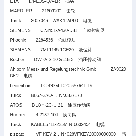
ETA 17PLUS-QA-LR
插头
MAEDLER 21603200
齿轮
Turck 8007046
WAK4-2/P00
，
电缆
SIEMENS C73451-A430-D81
自动控制器
Phoenix 2284536
总线模块
SIEMENS 7ML1145-1CE30
液位计
Bucher DWPA-2-10-SL15-2
油压传动阀
Ahlborn Mess- und Regelungstechnik GmbH ZA9020
BK2
电缆
heidenhain LC 493M 1020 557641-19
Turck BL67-2AO-I
Nr.6827179
，
ATOS DLOH-2C-U 21
油压传动阀
Hormec 4.2137-104
换向阀
Turck KABEL5711-225M Nr6602454
电缆
pizzato VF KEY 2
Nr.028VFKEY20000000000
，
感