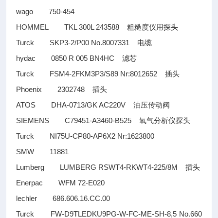
wago 750-454
HOMMEL TKL 300L 243588
粗糙度仪用探头
Turck SKP3-2/P00 No.8007331
电缆
hydac 0850 R 005 BN4HC
滤芯
Turck FSM4-2FKM3P3/S89 Nr:8012652
插头
Phoenix 2302748
插头
ATOS DHA-0713/GK AC220V
油压传动阀
SIEMENS C79451-A3460-B525
氧气分析仪探头
Turck NI75U-CP80-AP6X2 Nr:1623800
SMW 11881
Lumberg LUMBERG RSWT4-RKWT4-225/8M
插头
Enerpac WFM 72-E020
lechler 686.606.16.CC.00
Turck FW-D9TLEDKU9PG-W-FC-ME-SH-8,5 No.660