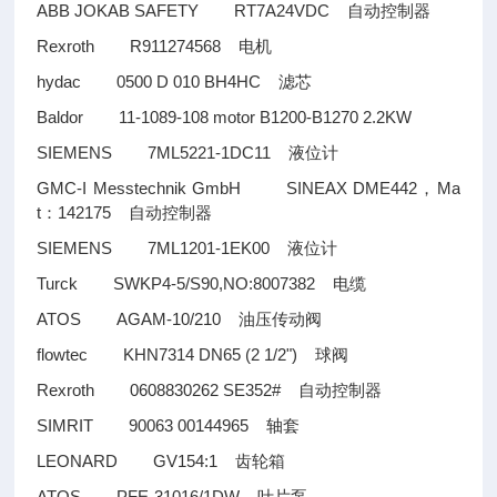
ABB JOKAB SAFETY RT7A24VDC
自动控制器
Rexroth R911274568
电机
hydac 0500 D 010 BH4HC
滤芯
Baldor 11-1089-108 motor B1200-B1270 2.2KW
SIEMENS 7ML5221-1DC11
液位计
GMC-I Messtechnik GmbH SINEAX DME442
Ma
，
t
142175
：
自动控制器
SIEMENS 7ML1201-1EK00
液位计
Turck SWKP4-5/S90,NO:8007382
电缆
ATOS AGAM-10/210
油压传动阀
flowtec KHN7314 DN65 (2 1/2")
球阀
Rexroth 0608830262 SE352#
自动控制器
SIMRIT 90063 00144965
轴套
LEONARD GV154:1
齿轮箱
ATOS PFE-31016/1DW