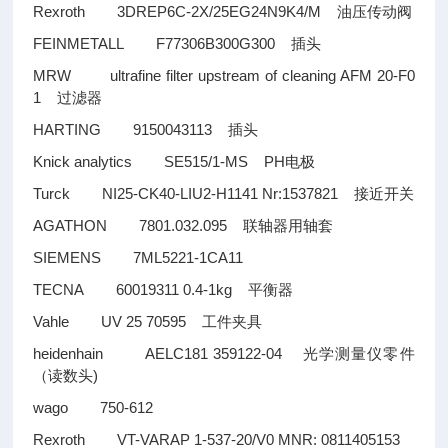
Rexroth 3DREP6C-2X/25EG24N9K4/M
油压传动阀
FEINMETALL F77306B300G300
插头
MRW ultrafine filter upstream of cleaning AFM 20-F0
1
过滤器
HARTING 9150043113
插头
Knick analytics SE515/1-MS PH
电极
Turck NI25-CK40-LIU2-H1141 Nr:1537821
接近开关
AGATHON 7801.032.095
联轴器用轴套
SIEMENS 7ML5221-1CA11
TECNA 60019311 0.4-1kg
平衡器
Vahle UV 25 70595
工件夹具
heidenhain AELC181 359122-04
光学测量仪零件
)
（读数头
wago 750-612
Rexroth VT-VARAP 1-537-20/V0 MNR: 0811405153