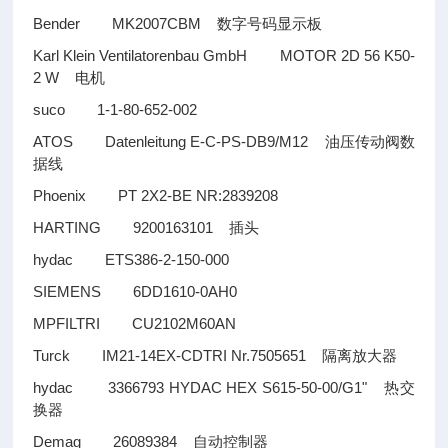
Bender MK2007CBM
数字号码显示板
Karl Klein Ventilatorenbau GmbH MOTOR 2D 56 K50-
2 W
电机
suco 1-1-80-652-002
ATOS Datenleitung E-C-PS-DB9/M12
油压传动阀数
据线
Phoenix PT 2X2-BE NR:2839208
HARTING 9200163101
插头
hydac ETS386-2-150-000
SIEMENS 6DD1610-0AH0
MPFILTRI CU2102M60AN
Turck IM21-14EX-CDTRI Nr.7505651
隔离放大器
hydac 3366793 HYDAC HEX S615-50-00/G1"
热交
换器
Demag 26089384
自动控制器