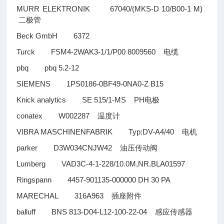
MURR ELEKTRONIK 67040/(MKS-D 10/B00-1 M)
二极管
Beck GmbH 6372
Turck FSM4-2WAK3-1/1/P00 8009560
电缆
pbq pbq 5.2-12
SIEMENS 1PS0186-0BF49-0NA0-Z B15
Knick analytics SE 515/1-MS PH
电极
conatex W002287
温度计
VIBRA MASCHINENFABRIK Typ:DV-A4/40
电机
parker D3W034CNJW42
油压传动阀
Lumberg VAD3C-4-1-228/10.0M,NR.BLA01597
Ringspann 4457-901135-000000 DH 30 PA
MARECHAL 316A963
插座附件
balluff BNS 813-D04-L12-100-22-04
感应传感器