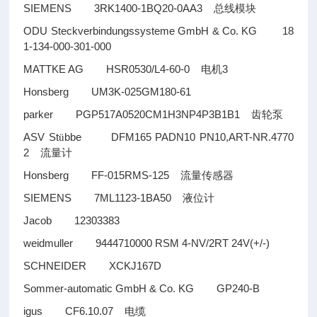
SIEMENS 3RK1400-1BQ20-0AA3
总线模块
ODU Steckverbindungssysteme GmbH & Co. KG 18
1-134-000-301-000
MATTKE AG HSR0530/L4-60-0
3
电机
Honsberg UM3K-025GM180-61
parker PGP517A0520CM1H3NP4P3B1B1
齿轮泵
ASV St
bbe DFM165 PADN10 PN10,ART-NR.4770
ü
2
流量计
Honsberg FF-015RMS-125
流量传感器
SIEMENS 7ML1123-1BA50
液位计
Jacob 12303383
weidmuller 9444710000 RSM 4-NV/2RT 24V(+/-)
SCHNEIDER XCKJ167D
Sommer-automatic GmbH & Co. KG GP240-B
igus CF6.10.07
电缆