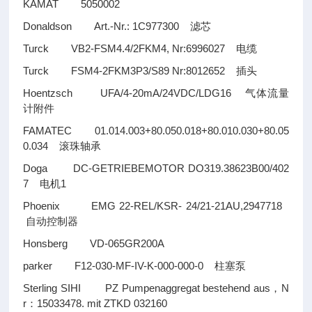
KAMAT 5050002
Donaldson Art.-Nr.: 1C977300
滤芯
Turck VB2-FSM4.4/2FKM4, Nr:6996027
电缆
Turck FSM4-2FKM3P3/S89 Nr:8012652
插头
Hoentzsch UFA/4-20mA/24VDC/LDG16
气体流量
计附件
FAMATEC 01.014.003+80.050.018+80.010.030+80.05
0.034
滚珠轴承
Doga DC-GETRIEBEMOTOR DO319.38623B00/402
7
1
电机
Phoenix EMG 22-REL/KSR- 24/21-21AU,2947718
自动控制器
Honsberg VD-065GR200A
parker F12-030-MF-IV-K-000-000-0
柱塞泵
Sterling SIHI PZ Pumpenaggregat bestehend aus
N
，
r
15033478. mit ZTKD 032160
：