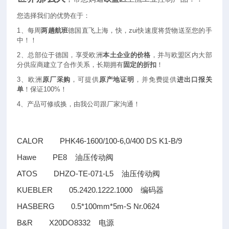
您选择我们的优势在于：
1
、每周
两趟航班
德国直飞上海，快，zui快速度将货物送至您的手
中！！
2
、总部位于德国，享受欧洲
本土企业的价格
，并与欧盟区内大部
分供应商建立了合作关系，长期拥有
固定的折扣
！
3
、欧洲
原厂采购
，可提供
原产地证明
，并免费提供
进出口报关
单
！保证100%！
4
、产品可修或换，由我公司跟厂家沟通！
CALOR PHK46-1600/100-6,0/400 DS K1-B/9
Hawe PE8
油压传动阀
ATOS DHZO-TE-071-L5
油压传动阀
KUEBLER 05.2420.1222.1000
编码器
HASBERG 0.5*100mm*5m-S Nr.0624
B&R X20DO8332
电源