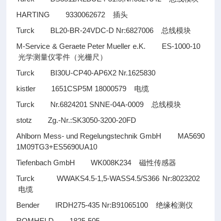
HARTING 9330062672
插头
Turck BL20-BR-24VDC-D Nr:6827006
总线模块
M-Service & Geraete Peter Mueller e.K. ES-1000-10
光学测量仪零件（光栅尺）
Turck BI30U-CP40-AP6X2 Nr.1625830
kistler 1651CSP5M 18000579
电缆
Turck Nr.6824201 SNNE-04A-0009
总线模块
stotz Zg.-Nr.:SK3050-3200-20FD
Ahlborn Mess- und Regelungstechnik GmbH MA5690
1M09TG3+ES5690UA10
Tiefenbach GmbH WK008K234
磁性传感器
Turck WWAKS4.5-1,5-WASS4.5/S366 Nr:8023202
电缆
Bender IRDH275-435 Nr:B91065100
绝缘检测仪
ROMHELD 1825-505