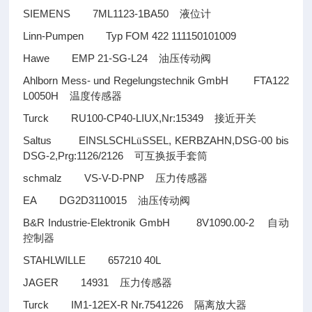
SIEMENS 7ML1123-1BA50
液位计
Linn-Pumpen Typ FOM 422 111150101009
Hawe EMP 21-SG-L24
油压传动阀
Ahlborn Mess- und Regelungstechnik GmbH FTA122
L0050H
温度传感器
Turck RU100-CP40-LIUX,Nr:15349
接近开关
Saltus EINSLSCHL
SSEL, KERBZAHN,DSG-00 bis
ü
DSG-2,Prg:1126/2126
可互换扳手套筒
schmalz VS-V-D-PNP
压力传感器
EA DG2D3110015
油压传动阀
B&R Industrie-Elektronik GmbH 8V1090.00-2
自动
控制器
STAHLWILLE 657210 40L
JAGER 14931
压力传感器
Turck IM1-12EX-R Nr.7541226
隔离放大器