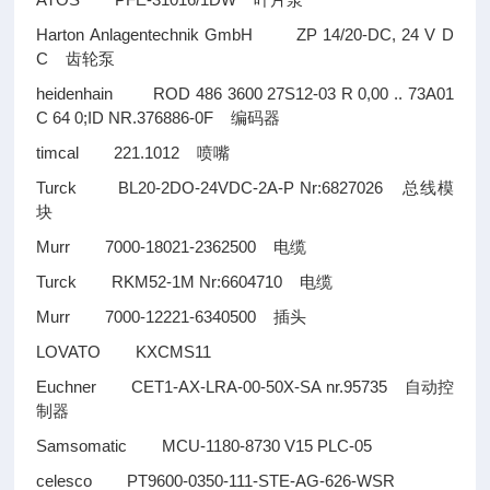
叶片泵
Harton Anlagentechnik GmbH ZP 14/20-DC, 24 V D
C
齿轮泵
heidenhain ROD 486 3600 27S12-03 R 0,00 .. 73A01
C 64 0;ID NR.376886-0F
编码器
timcal 221.1012
喷嘴
Turck BL20-2DO-24VDC-2A-P Nr:6827026
总线模
块
Murr 7000-18021-2362500
电缆
Turck RKM52-1M Nr:6604710
电缆
Murr 7000-12221-6340500
插头
LOVATO KXCMS11
Euchner CET1-AX-LRA-00-50X-SA nr.95735
自动控
制器
Samsomatic MCU-1180-8730 V15 PLC-05
celesco PT9600-0350-111-STE-AG-626-WSR