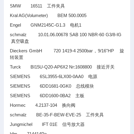
SMW 16511
工件夹具
Kral AG(Volumeter) BEM 500.0005
Engel GNM2145C-G1.3
1
电机
schmalz 10.01.06.00678 SAB 100 NBR-60 G3/8-IG
真空吸盘
Dieckers GmbH 720 1419-4 2500bar
9/16"HP
，
旋
转装置
Turck BI15U-Q20-AP6X2 Nr:1608800
接近开关
SIEMENS 6SL3955-6LX00-0AA0
电源
SIEMENS 6DD1681-0GK0
总线模块
SIEMENS 6DD1600-0BA2
主板
Hormec 4.2137-104
换向阀
schmalz BE-35-F-BEW-EVE-25
工件夹具
Jungmichel IFT 01E
信号放大器
kfm 714414Po