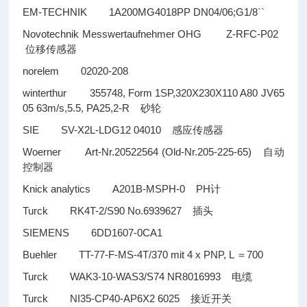
EM-TECHNIK 1A200MG4018PP DN04/06;G1/8``
Novotechnik Messwertaufnehmer OHG Z-RFC-P02
位移传感器
norelem 02020-208
winterthur 355748, Form 1SP,320X230X110 A80 JV65
05 63m/s,5.5, PA25,2-R
砂轮
SIE SV-X2L-LDG12 04010
感应传感器
Woerner Art-Nr.20522564 (Old-Nr.205-225-65)
自动
控制器
Knick analytics A201B-MSPH-0 PH
计
Turck RK4T-2/S90 No.6939627
插头
SIEMENS 6DD1607-0CA1
Buehler TT-77-F-MS-4T/370 mit 4 x PNP, L
700
＝
Turck WAK3-10-WAS3/S74 NR8016993
电缆
Turck NI35-CP40-AP6X2 6025
接近开关