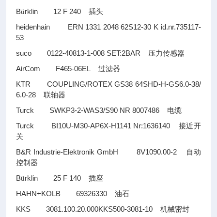
B
rklin 12 F 240
ü
插头
heidenhain ERN 1331 2048 62S12-30 K id.nr.735117-
53
suco 0122-40813-1-008 SET:2BAR
压力传感器
AirCom F465-06EL
过滤器
KTR COUPLING/ROTEX GS38 64SHD-H-GS6.0-38/
6.0-28
联轴器
Turck SWKP3-2-WAS3/S90 NR 8007486
电缆
Turck BI10U-M30-AP6X-H1141 Nr:1636140
接近开
关
B&R Industrie-Elektronik GmbH 8V1090.00-2
自动
控制器
B
rklin 25 F 140
ü
插座
HAHN+KOLB 69326330
油石
KKS 3081.100.20.000KKS500-3081-10
机械密封