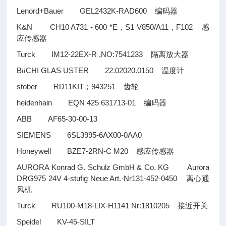
Lenord+Bauer GEL2432K-RAD600
编码器
K&N CH10 A731 - 600 *E
S1 V850/A11
F102
，
，
感
应传感器
Turck IM12-22EX-R ,NO:7541233
隔离放大器
B
CHI GLAS USTER 22.02020.0150
ü
温度计
stober RD11KIT
943251
；
齿轮
heidenhain EQN 425 631713-01
编码器
ABB AF65-30-00-13
SIEMENS 6SL3995-6AX00-0AA0
Honeywell BZE7-2RN-C M20
感应传感器
AURORA Konrad G. Schulz GmbH & Co. KG Aurora
DRG975 24V 4-stufig Neue Art.-Nr131-452-0450
离心通
风机
Turck RU100-M18-LIX-H1141 Nr:1810205
接近开关
Speidel KV-45-SILT