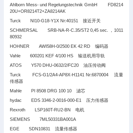
Ahlborn Mess- und Regelungstechnik GmbH FD8214
20U+OR8214T2+ZA8214AK
Turck NI10-G18-Y1X Nr:40151
接近开关
SCHMERSAL SRB-NA-R-C.35/ST2 0,45 sec.
1011
，
80932
HOHNER AWI58H-0/2500 EK 42 RD
编码器
Vahle 600201 KEF 4/100 HS
输送机用导轨
ATOS Y570 DHU-0632/2/FC20
油压传动阀
Turck FCS-G1/2A4-AP8X-H1141 Nr:6870004
流量
传感器
Mahle PI 8508 DRG 100 10
滤芯
hydac EDS 3346-2-0016-000-E1
压力传感器
Rexroth LSP160T-RU2-BN
电机
SIEMENS 7ML50331BA001A
EGE SDN10831
流量传感器