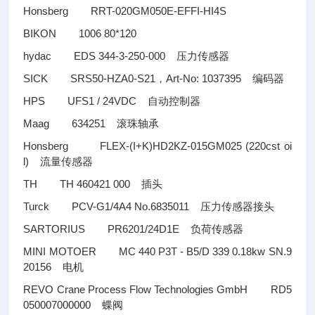
Honsberg RRT-020GM050E-EFFI-HI4S
BIKON 1006 80*120
hydac EDS 344-3-250-000
压力传感器
SICK SRS50-HZA0-S21
Art-No: 1037395
，
编码器
HPS UFS1 / 24VDC
自动控制器
Maag 634251
滚珠轴承
Honsberg FLEX-(I+K)HD2KZ-015GM025 (220cst oi
l)
流量传感器
TH TH 460421 000
插头
Turck PCV-G1/4A4 No.6835011
压力传感器接头
SARTORIUS PR6201/24D1E
负荷传感器
MINI MOTOER MC 440 P3T - B5/D 339 0.18kw SN.9
20156
电机
REVO Crane Process Flow Technologies GmbH RD5
050007000000
蝶阀