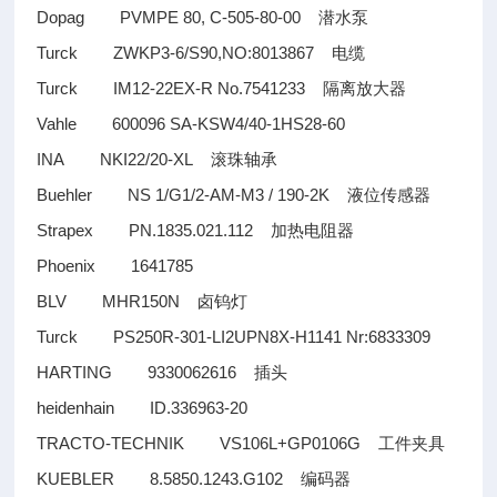
Dopag PVMPE 80, C-505-80-00
潜水泵
Turck ZWKP3-6/S90,NO:8013867
电缆
Turck IM12-22EX-R No.7541233
隔离放大器
Vahle 600096 SA-KSW4/40-1HS28-60
INA NKI22/20-XL
滚珠轴承
Buehler NS 1/G1/2-AM-M3 / 190-2K
液位传感器
Strapex PN.1835.021.112
加热电阻器
Phoenix 1641785
BLV MHR150N
卤钨灯
Turck PS250R-301-LI2UPN8X-H1141 Nr:6833309
HARTING 9330062616
插头
heidenhain ID.336963-20
TRACTO-TECHNIK VS106L+GP0106G
工件夹具
KUEBLER 8.5850.1243.G102
编码器