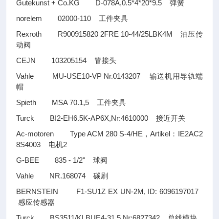
Gutekunst + Co.KG D-078A,0.5*4*20*9.5
弹簧
norelem 02000-110
工件夹具
Rexroth R900915820 2FRE 10-44/25LBK4M
油压传
动阀
CEJN 103205154
管接头
Vahle MU-USE10-VP Nr.0143207
输送机用导轨端
帽
Spieth MSA 70.1,5
工件夹具
Turck BI2-EH6.5K-AP6X,Nr:4610000
接近开关
Ac-motoren Type ACM 280 S-4/HE
Artikel
IE2AC2
，
：
8S4003
2
电机
G-BEE 835 - 1/2"
球阀
Vahle NR.168074
碳刷
BERNSTEIN F1-SU1Z EX UN-2M, ID: 6096197017
感应传感器
Turck BS3511/KLBUE4-31.5,Nr:6827342
总线模块