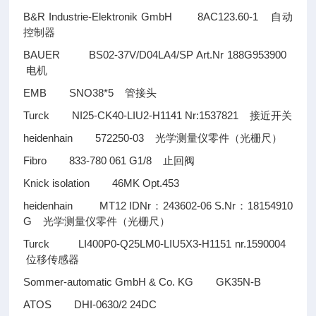
B&R Industrie-Elektronik GmbH 8AC123.60-1
自动
控制器
BAUER BS02-37V/D04LA4/SP Art.Nr 188G953900
电机
EMB SNO38*5
管接头
Turck NI25-CK40-LIU2-H1141 Nr:1537821
接近开关
heidenhain 572250-03
光学测量仪零件（光栅尺）
Fibro 833-780 061 G1/8
止回阀
Knick isolation 46MK Opt.453
heidenhain MT12 IDNr
243602-06 S.Nr
18154910
：
：
G
光学测量仪零件（光栅尺）
Turck LI400P0-Q25LM0-LIU5X3-H1151 nr.1590004
位移传感器
Sommer-automatic GmbH & Co. KG GK35N-B
ATOS DHI-0630/2 24DC