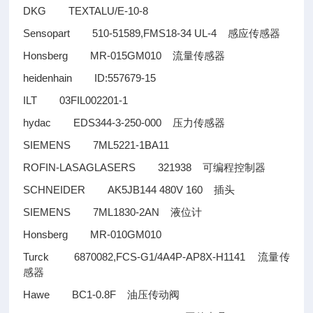
DKG TEXTALU/E-10-8
Sensopart 510-51589,FMS18-34 UL-4
感应传感器
Honsberg MR-015GM010
流量传感器
heidenhain ID:557679-15
ILT 03FIL002201-1
hydac EDS344-3-250-000
压力传感器
SIEMENS 7ML5221-1BA11
ROFIN-LASAGLASERS 321938
可编程控制器
SCHNEIDER AK5JB144 480V 160
插头
SIEMENS 7ML1830-2AN
液位计
Honsberg MR-010GM010
Turck 6870082,FCS-G1/4A4P-AP8X-H1141
流量传
感器
Hawe BC1-0.8F
油压传动阀