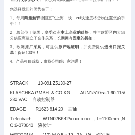
您选择我们的优势在于：
1
、每周
两趟航班
德国直飞上海，快，zui快速度将货物送至您的手
中！！
2
、总部位于德国，享受欧洲
本土企业的价格
，并与欧盟区内大部
分供应商建立了合作关系，长期拥有
固定的折扣
！
3
、欧洲
原厂采购
，可提供
原产地证明
，并免费提供
进出口报关
单
！保证100%！
4
、产品可修或换，由我公司跟厂家沟通！
STRACK 13-091 Z5130-27
KLASCHKA GMBH. & CO.KG AUN1/510ca-1.60-115/
230 VAC
自动控制器
EDAGE R1623 814 20
主轴
Tiefenbach WTN02BK42/xxxx-xxxx
L=1100mm ,N
，
O:6-079049
液位计
WEFORMA WP-M 0,5 x 13 - 3A - VA