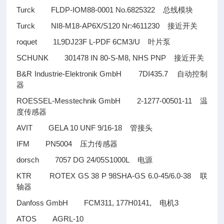
Turck FLDP-IOM88-0001 No.6825322
总线模块
Turck NI8-M18-AP6X/S120 Nr:4611230
接近开关
roquet 1L9DJ23F L-PDF 6CM3/U
叶片泵
SCHUNK 301478 IN 80-S-M8, NHS PNP
接近开关
B&R Industrie-Elektronik GmbH 7DI435.7
自动控制
器
ROESSEL-Messtechnik GmbH 2-1277-00501-11
温
度传感器
AVIT GELA 10 UNF 9/16-18
管接头
IFM PN5004
压力传感器
dorsch 7057 DG 24/05S1000L
电源
KTR ROTEX GS 38 P 98SHA-GS 6.0-45/6.0-38
联
轴器
Danfoss GmbH FCM311, 177H0141,
3
电机
ATOS AGRL-10