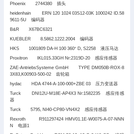
Phoenix 2744380
插头
heidenhain ERN 120 1024 03S12-03K 1000242 ID.58
9611-5U
编码器
B&R X67BC6321
KUEBLER 8.5862.1222.2004
编码器
HKS 1001809 DA-H 100 360
D, S2258
°
液压马达
Proxitron IKL015.33GH Nr:2319D-20
感应传感器
ZAE-AntriebsSysteme GmbH TYPE DM050B-ROX-8
3X83,K00903-500-02
齿轮箱
hydac HDA 4744-A-100-000+ZBE 03
压力变送器
Turck DNI12U-M18E-AP4X3 Nr:1582235
感应传感
器
Turck 5795, NI40-CP80-VN4X2
感应传感器
Rexroth R911297424 HMV01.1E-W0075-A-07-NNN
N
1
电源