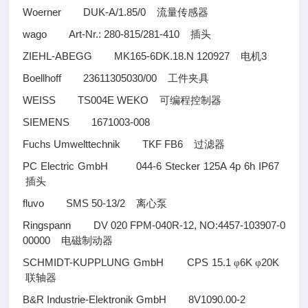
Woerner DUK-A/1.85/0
流量传感器
wago Art-Nr.: 280-815/281-410
插头
ZIEHL-ABEGG MK165-6DK.18.N 120927
3
电机
Boellhoff 23611305030/00
工件夹具
WEISS TS004E WEKO
可编程控制器
SIEMENS 1671003-008
Fuchs Umwelttechnik TKF FB6
过滤器
PC Electric GmbH 044-6 Stecker 125A 4p 6h IP67
插头
fluvo SMS 50-13/2
离心泵
Ringspann DV 020 FPM-040R-12, NO:4457-103907-0
00000
电磁制动器
SCHMIDT-KUPPLUNG GmbH CPS 15.1
6K
20K
φ
φ
联轴器
B&R Industrie-Elektronik GmbH 8V1090.00-2