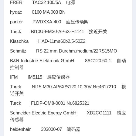
FRER TAC32 100/5A
电源
hydac 0160 MA 003 BN
parker PWDXXA-400
油压传动阀
Turck BI10U-EM30-AP6X-H1141
接近开关
Klaschka HAD-11ms60b2.5-50Z2
Schmitz RS 22 mm Durchm.medium/22RS15MO
B&R Industrie-Elektronik GmbH 8AC120.60-1
自动
控制器
IFM IM5115
感应传感器
Turck NI15-M30-AP6X/S120,10-30V Nr:4617210
接
近开关
Turck FLDP-OM8-0001 Nr.6825321
Schneider Electric Energy GmbH XD2CG1111
感应
传感器
heidenhain 393000-07
编码器