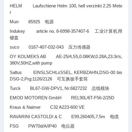
HELM Laufschiene Helm 100, hell verzinkt 2.25 Mete
r
Murr 85925
电源
Indukey article no. 8-6998-357407-6
工业计算机用
键盘
suco 0167-407-032-043
压力传感器
OY KOLMEKS AB AE-25/4,S5,0.08KW,0.28A,23.3r/s,
380V,50HZ,with pump
Saltus EINSLSCHL
SSEL, KERBZAHN,DSG-00 bis
ü
DSG-2,Prg:1126/2126
可互换扳手套筒
Turck BL67-GW-DPV1, Nr:6827232
总线模块
EMOD MOTOREN GmbH REL90L/6T-F56-2/25D
Kraus & Naimer C32 A223-600 VE
RAVARINI CASTOLDI & C E99.260405,7.5m
电缆
FSG PW70d/A/IP40
电位器