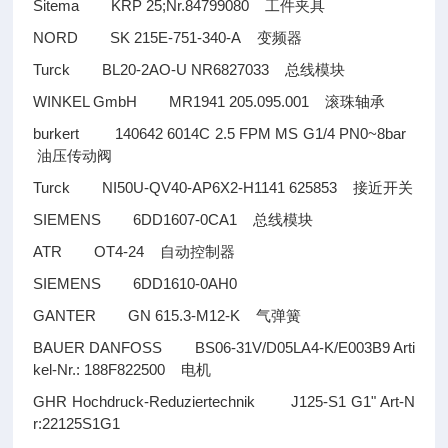
Sitema KRP 25;Nr.84799080
工件夹具
NORD SK 215E-751-340-A
变频器
Turck BL20-2AO-U NR6827033
总线模块
WINKEL GmbH MR1941 205.095.001
滚珠轴承
burkert 140642 6014C 2.5 FPM MS G1/4 PN0~8bar
油压传动阀
Turck NI50U-QV40-AP6X2-H1141 625853
接近开关
SIEMENS 6DD1607-0CA1
总线模块
ATR OT4-24
自动控制器
SIEMENS 6DD1610-0AH0
GANTER GN 615.3-M12-K
气弹簧
BAUER DANFOSS BS06-31V/D05LA4-K/E003B9 Arti
kel-Nr.: 188F822500
电机
GHR Hochdruck-Reduziertechnik J125-S1 G1" Art-N
r:22125S1G1