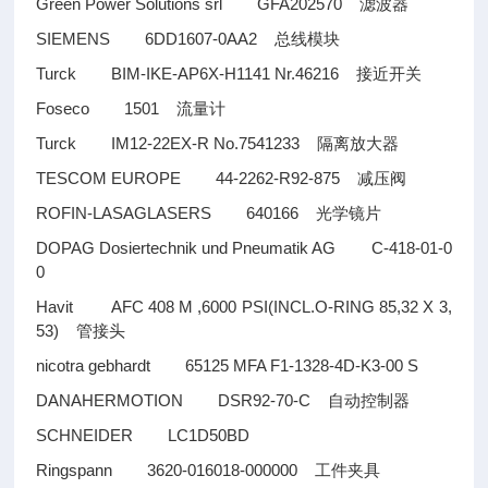
Green Power Solutions srl GFA202570
滤波器
SIEMENS 6DD1607-0AA2
总线模块
Turck BIM-IKE-AP6X-H1141 Nr.46216
接近开关
Foseco 1501
流量计
Turck IM12-22EX-R No.7541233
隔离放大器
TESCOM EUROPE 44-2262-R92-875
减压阀
ROFIN-LASAGLASERS 640166
光学镜片
DOPAG Dosiertechnik und Pneumatik AG C-418-01-0
0
Havit AFC 408 M ,6000 PSI(INCL.O-RING 85,32 X 3,
53)
管接头
nicotra gebhardt 65125 MFA F1-1328-4D-K3-00 S
DANAHERMOTION DSR92-70-C
自动控制器
SCHNEIDER LC1D50BD
Ringspann 3620-016018-000000
工件夹具