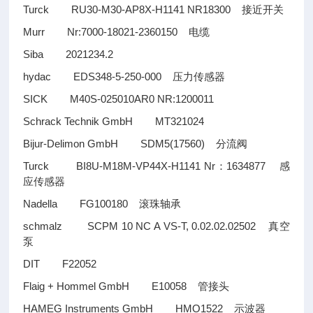
Turck RU30-M30-AP8X-H1141 NR18300
接近开关
Murr Nr:7000-18021-2360150
电缆
Siba 2021234.2
hydac EDS348-5-250-000
压力传感器
SICK M40S-025010AR0 NR:1200011
Schrack Technik GmbH MT321024
Bijur-Delimon GmbH SDM5(17560)
分流阀
Turck BI8U-M18M-VP44X-H1141 Nr
1634877
：
感
应传感器
Nadella FG100180
滚珠轴承
schmalz SCPM 10 NC A VS-T, 0.02.02.02502
真空
泵
DIT F22052
Flaig + Hommel GmbH E10058
管接头
HAMEG Instruments GmbH HMO1522
示波器