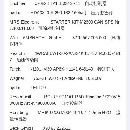
Euchner 070828 TZ1LE024SR11
自动控制器
hydac HDA3840-A-250-182(160bar)
压力变送器
MRS Electronic STARTER KIT-M2600 CAN SPS Nr.
1.100.110.09
可编程控制器
Wilh. LAMBRECHT GmbH 32.14567.006.000
风速
仪附件
Rexroth 4WRAE6W1-30-2X/G24K31/F1V R90097481
7
油压传动阀
Turck NI20U-M30-AP6X-H1141 646140
接近开关
Wagner 752-21.5/30 S-1 Artikel-Nr.: 1051907
hydac TFP100
Rossmanith RO-RESOMAT RM7 Eingang 1*230V 5
0/60Hz Art.-Nr.86000060
自动控制器
Honsberg MRIK-020GM004-104 0.4-4L/min H2O
流
量传感器
Beck GmbH 930.83.222511