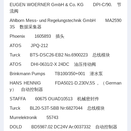
EUGEN WOERNER GmbH & Co. KG DPI-C/90.
节
流阀
Ahlborn Mess- und Regelungstechnik GmbH MA2590
3S
数据采集器
Phoenix 1605893
插头
ATOS JPQ-212
Turck BTS-DSC26-EB2 No.6900223
总线模块
ATOS DHI-0631/2-X 24DC
油压传动阀
Brinkmann Pumps TB100/350+001
潜水泵
HANS HENNIG FDA5021-D.230V,5S
German
，（
y
）
自动控制器
STAFFA 60675 OUAD10513
机械密封件
Turck BL20-S3T-SBB Nr:6827044
总线模块
Murrelektronik 55743
DOLD BD5987.02 DC24V Ar:0037332
自动控制器