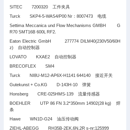
SITEC 7200320
工件夹具
Turck SKP4-5-WAS4/P00 Nr
8007473
：
电缆
Settima Meccanica und Flow Mechanisms GMBH G
R70 SMT16B 600L RF2.
Eaton Electric GmbH 277774 DILM40(230V50/60H
z)
自动控制器
LOVATO KXAE2
自动控制器
BRECOFLEX SM4
Turck NI8U-M12-AP6X-H1141 644140
接近开关
Gutekunst + Co.KG D-143H-10
弹簧
Honsberg CRE-025HMS-139
流量传感器
BOEHLER UTP 86 FN 3.2*350mm 14902(28 kg)
焊
条
Hawe WN1D-G24
油压传动阀
ZIEHL-ABEGG RH35B-2EK.6N.2R s-nr:125999