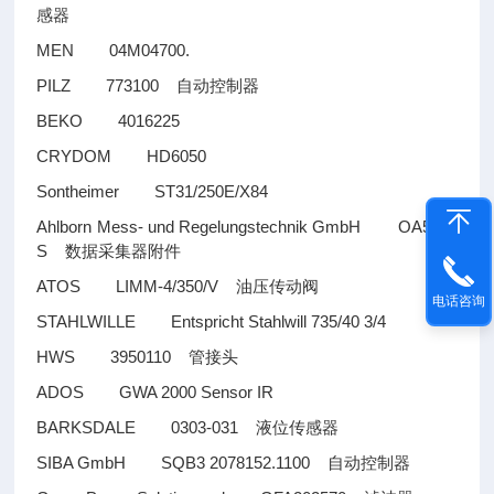
感器
MEN 04M04700.
PILZ 773100
自动控制器
BEKO 4016225
CRYDOM HD6050
Sontheimer ST31/250E/X84
Ahlborn Mess- und Regelungstechnik GmbH OA5690
S
数据采集器附件
ATOS LIMM-4/350/V
油压传动阀
电话咨询
STAHLWILLE Entspricht Stahlwill 735/40 3/4
HWS 3950110
管接头
ADOS GWA 2000 Sensor IR
BARKSDALE 0303-031
液位传感器
SIBA GmbH SQB3 2078152.1100
自动控制器