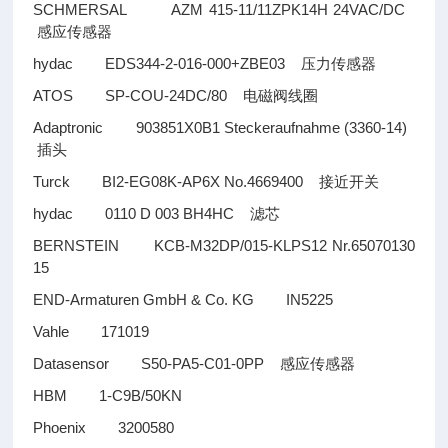
SCHMERSAL AZM 415-11/11ZPK14H 24VAC/DC
感应传感器
hydac EDS344-2-016-000+ZBE03
压力传感器
ATOS SP-COU-24DC/80
电磁阀线圈
Adaptronic 903851X0B1 Steckeraufnahme (3360-14)
插头
Turck BI2-EG08K-AP6X No.4669400
接近开关
hydac 0110 D 003 BH4HC
滤芯
BERNSTEIN KCB-M32DP/015-KLPS12 Nr.65070130
15
END-Armaturen GmbH & Co. KG IN5225
Vahle 171019
Datasensor S50-PA5-C01-0PP
感应传感器
HBM 1-C9B/50KN
Phoenix 3200580