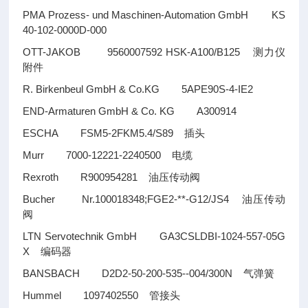
PMA Prozess- und Maschinen-Automation GmbH KS
40-102-0000D-000
OTT-JAKOB 9560007592 HSK-A100/B125
测力仪
附件
R. Birkenbeul GmbH & Co.KG 5APE90S-4-IE2
END-Armaturen GmbH & Co. KG A300914
ESCHA FSM5-2FKM5.4/S89
插头
Murr 7000-12221-2240500
电缆
Rexroth R900954281
油压传动阀
Bucher Nr.100018348;FGE2-**-G12/JS4
油压传动
阀
LTN Servotechnik GmbH GA3CSLDBI-1024-557-05G
X
编码器
BANSBACH D2D2-50-200-535--004/300N
气弹簧
Hummel 1097402550
管接头