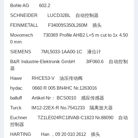
Bohle AG 602.2
SCHNEIDER LUCD32BL
自动控制器
FEINMETALL F34009S350L260M
插头
Movomech 730369 Profile AHB2 L=5 m cut to 1x 4.50
0 mm
SIEMENS 7ML5033-1AA00-1C
液位计
B&R Industrie-Elektronik GmbH 3IF060.6
自动控制
器
Hawe RHCE53-V
油压传动阀
hydac 0660 R 005 BN4HC Nr.1263016
balluff Artikel-Nr
BCS0010
：
感应传感器
Turck IM12-22EX-R No.7541233
隔离放大器
Euchner TZ1LE024RC18VAB-C1823 Nr.88090
自动
控制器
HARTING Han
09 20 010 2612
，
插头