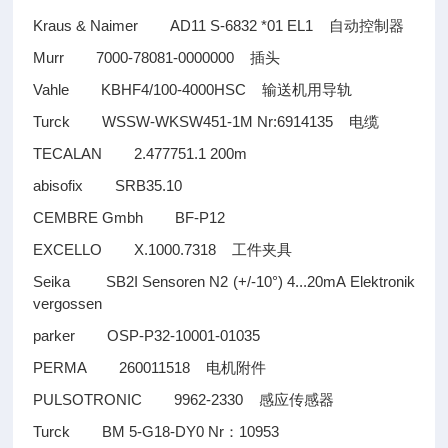
Kraus & Naimer AD11 S-6832 *01 EL1
自动控制器
Murr 7000-78081-0000000
插头
Vahle KBHF4/100-4000HSC
输送机用导轨
Turck WSSW-WKSW451-1M Nr:6914135
电缆
TECALAN 2.477751.1 200m
abisofix SRB35.10
CEMBRE Gmbh BF-P12
EXCELLO X.1000.7318
工件夹具
Seika SB2I Sensoren N2 (+/-10°) 4...20mA Elektronik
vergossen
parker OSP-P32-10001-01035
PERMA 260011518
电机附件
PULSOTRONIC 9962-2330
感应传感器
Turck BM 5-G18-DY0 Nr
10953
：