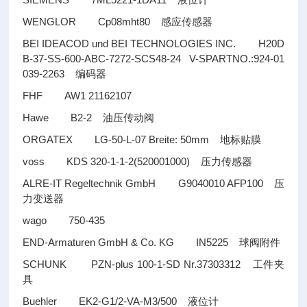
液位计
WENGLOR Cp08mht80
感应传感器
BEI IDEACOD und BEI TECHNOLOGIES INC. H20D
B-37-SS-600-ABC-7272-SCS48-24 V-SPARTNO.:924-01
039-2263
编码器
FHF AW1 21162107
Hawe B2-2
油压传动阀
ORGATEX LG-50-L-07 Breite: 50mm
地标贴膜
voss KDS 320-1-1-2(520001000)
压力传感器
ALRE-IT Regeltechnik GmbH G9040010 AFP100
压
力变送器
wago 750-435
END-Armaturen GmbH & Co. KG IN5225
球阀附件
SCHUNK PZN-plus 100-1-SD Nr.37303312
工件夹
具
Buehler EK2-G1/2-VA-M3/500
液位计