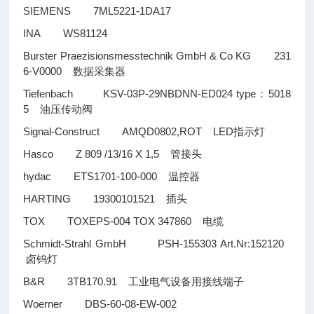
SIEMENS 7ML5221-1DA17
INA WS81124
Burster Praezisionsmesstechnik GmbH & Co KG 231
6-V0000
数据采集器
Tiefenbach KSV-03P-29NBDNN-ED024 type
5018
：
5
油压传动阀
Signal-Construct AMQD0802,ROT LED
指示灯
Hasco Z 809 /13/16 X 1,5
管接头
hydac ETS1701-100-000
温控器
HARTING 19300101521
插头
TOX TOXEPS-004 TOX 347860
电缆
Schmidt-Strahl GmbH PSH-155303 Art.Nr:152120
卤钨灯
B&R 3TB170.91
工业电气设备用接线端子
Woerner DBS-60-08-EW-002