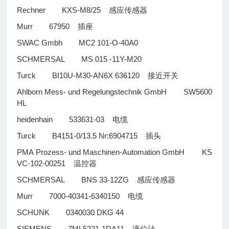
Rechner KXS-M8/25
感应传感器
Murr 67950
插座
SWAC Gmbh MC2 101-O-40A0
SCHMERSAL MS 015 -11Y-M20
Turck BI10U-M30-AN6X 636120
接近开关
Ahlborn Mess- und Regelungstechnik GmbH SW5600
HL
heidenhain 533631-03
电缆
Turck B4151-0/13.5 Nr:6904715
插头
PMA Prozess- und Maschinen-Automation GmbH KS
VC-102-00251
温控器
SCHMERSAL BNS 33-12ZG
感应传感器
Murr 7000-40341-6340150
电缆
SCHUNK 0340030 DKG 44
SIEMENS 7ML5221-1DA11