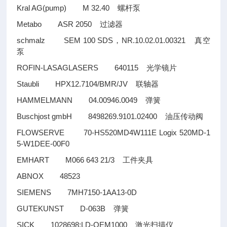
Kral AG(pump) M 32.40
螺杆泵
Metabo ASR 2050
过滤器
schmalz SEM 100 SDS
NR.10.02.01.00321
，
真空
泵
ROFIN-LASAGLASERS 640115
光学镜片
Staubli HPX12.7104/BMR/JV
联轴器
HAMMELMANN 04.00946.0049
弹簧
Buschjost gmbH 8498269.9101.02400
油压传动阀
FLOWSERVE 70-HS520MD4W111E Logix 520MD-1
5-W1DEE-00F0
EMHART M066 643 21/3
工件夹具
ABNOX 48523
SIEMENS 7MH7150-1AA13-0D
GUTEKUNST D-063B
弹簧
SICK 1028698;LD-OEM1000
激光扫描仪