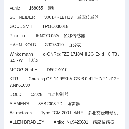
Vahle 168065
碳刷
SCHNEIDER 9001KR1BH13
感应传感器
GOUDSMIT TPGC030018
Proxitron IKN070.05G
位移传感器
HAHN+KOLB 33075010
百分表
Winkelmann d-GNRegFZE 1718/4 II 2G Ex d IIC T3 /
6.5 kW
2
电机
MOOG GmbH D662-4010
KTR Coupling GS 14 98ShA-GS 6.0-d12H7/2.1-d12H
7,Nr.61099
DOLD 53928
自动控制器
SIEMENS 3EB2003-7D
避雷器
Ac-motoren Type FCM 200 L-4/HE
多相交流电动机
ALLEN BRADLEY Artikel Nr.9420691
感应传感器