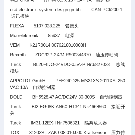
缓冲器
esd electronic system design gmbh CAN-PCI/200-1
通讯模块
FLEXA 5107.028.225
管接头
Murrelektronik 85937
电源
VEM K21R90L4 0076218010908H
Rexroth ZDC32P-2X/M R900344370
油压传动阀
Turck BL20-4DO-24VDC-0.5A-P Nr:6827023
总线
模块
APPOLDT GmbH PFE240D25-MS31XS 2011XS, 250
VAC 10A
自动控制器
DOLD BH5928.47 AC/DC24V 30-300S
自动控制器
Turck BI2-EG08K-AN6X-H1341 Nr:4669560
接近开
关
Turck IM31-12EX-I Nr.7506321
隔离放大器
TOX 312029
ZAK 008.010.000 Kraftsensor
，
压力传