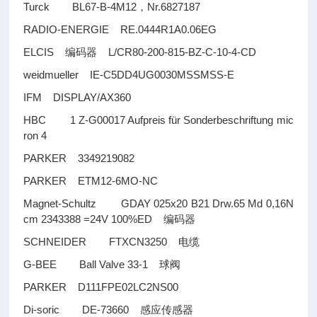
Turck BL67-B-4M12
Nr.6827187
，
RADIO-ENERGIE RE.0444R1A0.06EG
ELCIS
L/CR80-200-815-BZ-C-10-4-CD
编码器
weidmueller IE-C5DD4UG0030MSSMSS-E
IFM DISPLAY/AX360
HBC 1 Z-G00017 Aufpreis für Sonderbeschriftung mic
ron 4
PARKER 3349219082
PARKER ETM12-6MO-NC
Magnet-Schultz GDAY 025x20 B21 Drw.65 Md 0,16N
cm 2343388 =24V 100%ED
编码器
SCHNEIDER FTXCN3250
电缆
G-BEE Ball Valve 33-1
球阀
PARKER D111FPE02LC2NS00
Di-soric DE-73660
感应传感器