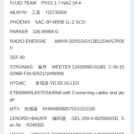
FLUID TEAM PVS3-1-7-NAZ-24-K
WURTH
715735500
工具
PHOENIX SAC-3P-MR/B-1L-Z SCO
PARKER 026-99959-G
RADIO-ENERGIE AMH9-20//5SSG//13B12D4//S7R05
0
ZEF-50
STROMAG
WERTEX 22420/060-01081 C-Nr:10
备件
0296B F.Nr.62521/1049/006
HYDAC
VD.5D.01-LED
发现器
ETB50M05LA57DSA450A with Connecting cables and plu
gs
MTS
RHM0800MD701S1G1100
传感器
LENORD+BAUER
GEL 293-V-0025001031 S
编码器
er.-Nr.
R240392
：