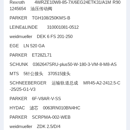
Rexroth 4WRZE10W8-85-7X/6EG24ETK31/A1M R90
1245654
油压传动阀
PARKER TGH108/250KMS-B
LEINE&LINDE 310001081-0512
weidmueller DEK 6 FS 201-250
EGE LN 520 GA
PARKER ET28ZL71
SCHUNK 0362647SRU-plus50-W-180-3-VM-8-M8-AS
MTS 5
370515
针公接头
接头
SCHNEEBERGER
MR45-A2-2412.5-C
运输轨道总成
-25/25-G1-V3
PARKER 6F-V8AR-V-SS
HYDAC
0063RN010BN4HC
滤芯
PARKER SCRPMA-002-WEB
weidmueller ZDK 2.5/D/4