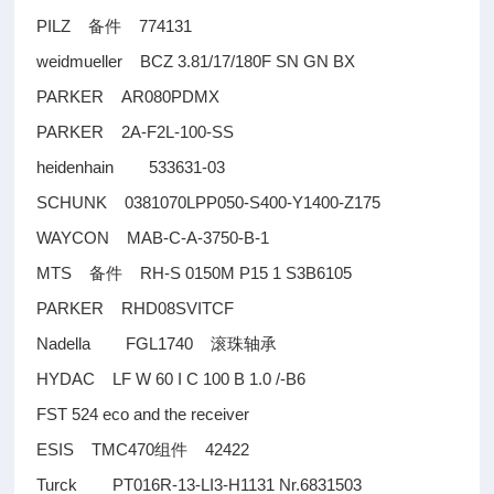
PILZ
774131
备件
weidmueller BCZ 3.81/17/180F SN GN BX
PARKER AR080PDMX
PARKER 2A-F2L-100-SS
heidenhain 533631-03
SCHUNK 0381070LPP050-S400-Y1400-Z175
WAYCON MAB-C-A-3750-B-1
MTS
RH-S 0150M P15 1 S3B6105
备件
PARKER RHD08SVITCF
Nadella FGL1740
滚珠轴承
HYDAC LF W 60 I C 100 B 1.0 /-B6
FST 524 eco and the receiver
ESIS TMC470
42422
组件
Turck PT016R-13-LI3-H1131 Nr.6831503