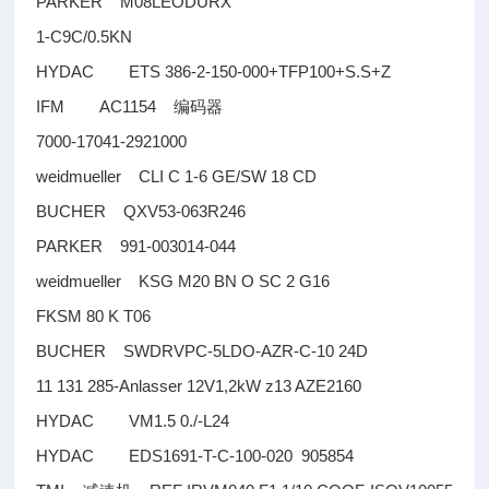
PARKER M08LEODURX
1-C9C/0.5KN
HYDAC ETS 386-2-150-000+TFP100+S.S+Z
IFM AC1154
编码器
7000-17041-2921000
weidmueller CLI C 1-6 GE/SW 18 CD
BUCHER QXV53-063R246
PARKER 991-003014-044
weidmueller KSG M20 BN O SC 2 G16
FKSM 80 K T06
BUCHER SWDRVPC-5LDO-AZR-C-10 24D
11 131 285-Anlasser 12V1,2kW z13 AZE2160
HYDAC VM1.5 0./-L24
HYDAC EDS1691-T-C-100-020 905854