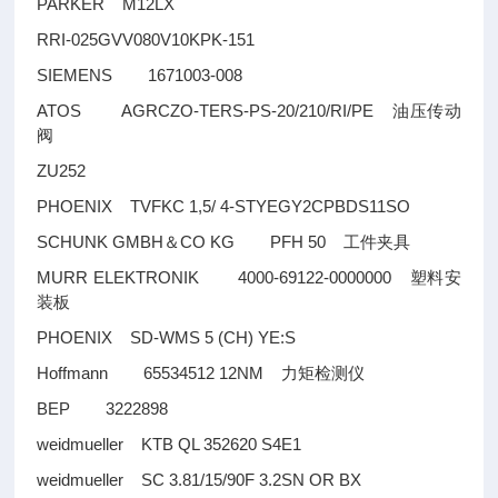
PARKER M12LX
RRI-025GVV080V10KPK-151
SIEMENS 1671003-008
ATOS AGRCZO-TERS-PS-20/210/RI/PE
油压传动
阀
ZU252
PHOENIX TVFKC 1,5/ 4-STYEGY2CPBDS11SO
SCHUNK GMBH
CO KG PFH 50
＆
工件夹具
MURR ELEKTRONIK 4000-69122-0000000
塑料安
装板
PHOENIX SD-WMS 5 (CH) YE:S
Hoffmann 65534512 12NM
力矩检测仪
BEP 3222898
weidmueller KTB QL 352620 S4E1
weidmueller SC 3.81/15/90F 3.2SN OR BX