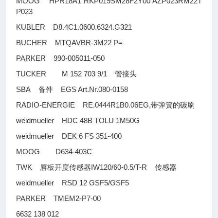
MOOG HPR18A1 RKP019SM28F2Y00 AZP023RM22T
P023
KUBLER D8.4C1.0600.6324.G321
BUCHER MTQAVBR-3M22 P=
PARKER 990-005011-050
TUCKER M 152 703 9/1
管接头
SBA
EGS Art.Nr.080-0158
备件
RADIO-ENERGIE RE.0444R1B0.06EG,
带弹簧的碳刷
weidmueller HDC 48B TOLU 1M50G
weidmueller DEK 6 FS 351-400
MOOG D634-403C
TWK
IW120/60-0.5/T-R
唇板开度传感器
传感器
weidmueller RSD 12 GSF5/GSF5
PARKER TMEM2-P7-00
6632 138 012