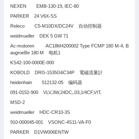
NEXEN EMB-130-19, IEC-80
PARKER 24 V6X-SS
Releco C5-M10DX/DC24V
自动控制器
weidmueller DEK 5 GW 71
Ac-motoren AC18M4200002 Type FCMP 180 M-4, B
augroeBe 180 M
1
电机
KS42-100-0000E-000
KOBOLD DRG-1535G6C34P
電磁流量計
heidenhain 512132-05
编码器
091-0152-900 VLV,3W,24DC,.03,1/4CF,VIT,
MSD-2
weidmueller HDC-CR10-3S
910-000045-001 VSONC-4S11-VA-F0
PARKER D1VW006ENTW