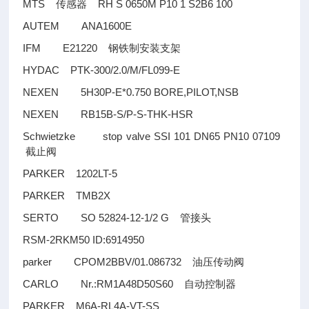
MTS
RH S 0650M P10 1 S2B6 100
传感器
AUTEM ANA1600E
IFM E21220
钢铁制安装支架
HYDAC PTK-300/2.0/M/FL099-E
NEXEN 5H30P-E*0.750 BORE,PILOT,NSB
NEXEN RB15B-S/P-S-THK-HSR
Schwietzke stop valve SSI 101 DN65 PN10 07109
截止阀
PARKER 1202LT-5
PARKER TMB2X
SERTO SO 52824-12-1/2 G
管接头
RSM-2RKM50 ID:6914950
parker CPOM2BBV/01.086732
油压传动阀
CARLO Nr.:RM1A48D50S60
自动控制器
PARKER M6A-RL4A-VT-SS