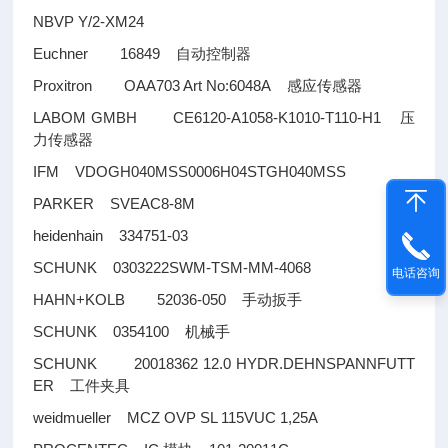
NBVP Y/2-XM24
Euchner 16849
自动控制器
Proxitron OAA703 Art No:6048A
感应传感器
LABOM GMBH CE6120-A1058-K1010-T110-H1
压
力传感器
IFM VDOGH040MSS0006H04STGH040MSS
PARKER SVEAC8-8M
heidenhain 334751-03
SCHUNK 0303222SWM-TSM-MM-4068
电话咨询
HAHN+KOLB 52036-050
手动扳手
SCHUNK 0354100
机械手
SCHUNK 20018362 12.0 HYDR.DEHNSPANNFUTT
ER
工件夹具
weidmueller MCZ OVP SL 115VUC 1,25A