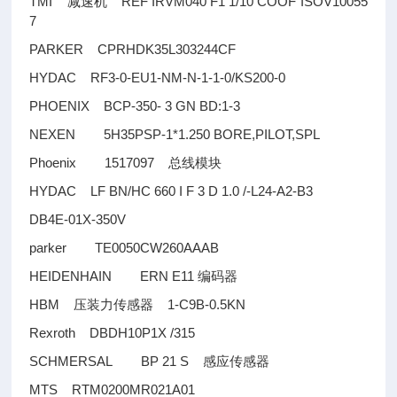
TMI
REF IRVM040 F1 1/10 COOF ISOV10055
减速机
7
PARKER CPRHDK35L303244CF
HYDAC RF3-0-EU1-NM-N-1-1-0/KS200-0
PHOENIX BCP-350- 3 GN BD:1-3
NEXEN 5H35PSP-1*1.250 BORE,PILOT,SPL
Phoenix 1517097
总线模块
HYDAC LF BN/HC 660 I F 3 D 1.0 /-L24-A2-B3
DB4E-01X-350V
parker TE0050CW260AAAB
HEIDENHAIN ERN E11
编码器
HBM
1-C9B-0.5KN
压装力传感器
Rexroth DBDH10P1X /315
SCHMERSAL BP 21 S
感应传感器
MTS RTM0200MR021A01