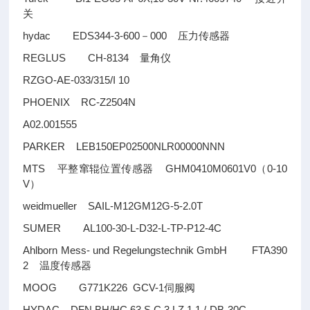
关
hydac EDS344-3-600
000
－
压力传感器
REGLUS CH-8134
量角仪
RZGO-AE-033/315/I 10
PHOENIX RC-Z2504N
A02.001555
PARKER LEB150EP02500NLR00000NNN
MTS
GHM0410M0601V0
0-10
平整窜辊位置传感器
（
V
）
weidmueller SAIL-M12GM12G-5-2.0T
SUMER AL100-30-L-D32-L-TP-P12-4C
Ahlborn Mess- und Regelungstechnik GmbH FTA390
2
温度传感器
MOOG G771K226 GCV-1
伺服阀
HYDAC DFN BH/HC 63 S C 3 LZ 1.1 /-DB-30C