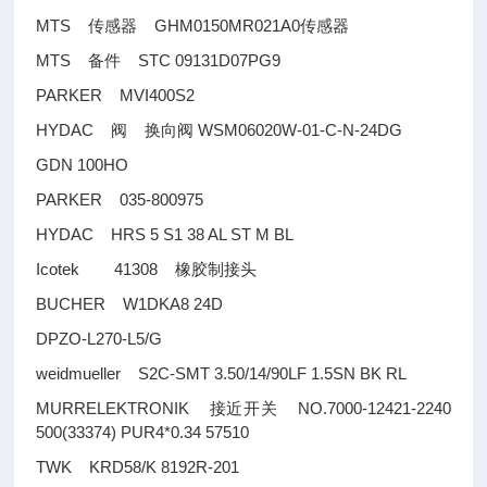
MTS
GHM0150MR021A0
传感器
传感器
MTS
STC 09131D07PG9
备件
PARKER MVI400S2
HYDAC
WSM06020W-01-C-N-24DG
阀
换向阀
GDN 100HO
PARKER 035-800975
HYDAC HRS 5 S1 38 AL ST M BL
Icotek 41308
橡胶制接头
BUCHER W1DKA8 24D
DPZO-L270-L5/G
weidmueller S2C-SMT 3.50/14/90LF 1.5SN BK RL
MURRELEKTRONIK
NO.7000-12421-2240
接近开关
500(33374) PUR4*0.34 57510
TWK KRD58/K 8192R-201