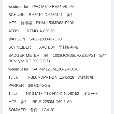
weidmueller PAC-M340-RV24-V0-2M
SCHUNK RH9010 ID:0360141
备件
MTS
RHM1150MD631P102
传感器
ATOS RZMO-A-030/50
WAYCON SX80-2000-PRO-O
SCHNEIDER XAC B04
塑料制外壳
BADGER METER
1003GCN36UVXE35PST 3/4"
阀
RCV type RC 300 (1711)
weidmueller SAIP-M12GM12G-2/4-3.5U
Turck TI-BL67-DPV1-2 Nr:1545028
总线模块
PARKER 3/8 CD45-SS
Turck NI10-M18-Y1X-H1141 Nr:40153
接近开关
MTS
RP-S-2250M-D60-1-A0
备件
SOMMER
LG4-20
备件