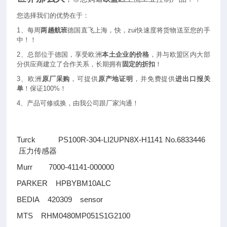
您选择我们的优势在于：
1
、每周
两趟航班
德国直飞上海，快，zui快速度将货物送至您的手
中！！
2
、总部位于德国，享受欧洲
本土企业的价格
，并与欧盟区内大部
分供应商建立了合作关系，长期拥有
固定的折扣
！
3
、欧洲
原厂采购
，可提供
原产地证明
，并免费提供
进出口报关
单
！保证100%！
4
、产品可修或换，由我公司跟厂家沟通！
Turck PS100R-304-LI2UPN8X-H1141 No.6833446
压力传感器
Murr 7000-41141-000000
PARKER HPBYBM10ALC
BEDIA 420309 sensor
MTS RHM0480MP051S1G2100