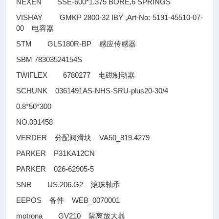
NEXEN SSE-600*1.375 BORE,6 SPRINGS
VISHAY GMKP 2800-32 IBY ,Art-No: 5191-45510-07-
00
电容器
STM GLS180R-BP
感应传感器
SBM 78303524154S
TWIFLEX 6780277
电磁制动器
SCHUNK 0361491AS-NHS-SRU-plus20-30/4
0.8*50*300
NO.091458
VERDER
VA50_819.4279
分配阀滑块
PARKER P31KA12CN
PARKER 026-62905-5
SNR US.206.G2
滚珠轴承
EEPOS
WEB_0070001
备件
motrona GV210
隔离放大器