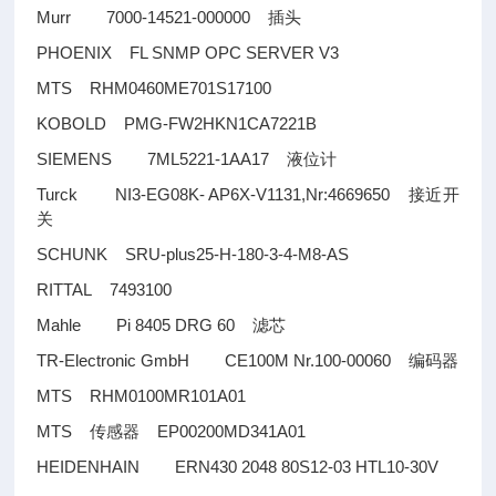
Murr 7000-14521-000000
插头
PHOENIX FL SNMP OPC SERVER V3
MTS RHM0460ME701S17100
KOBOLD PMG-FW2HKN1CA7221B
SIEMENS 7ML5221-1AA17
液位计
Turck NI3-EG08K- AP6X-V1131,Nr:4669650
接近开
关
SCHUNK SRU-plus25-H-180-3-4-M8-AS
RITTAL 7493100
Mahle Pi 8405 DRG 60
滤芯
TR-Electronic GmbH CE100M Nr.100-00060
编码器
MTS RHM0100MR101A01
MTS
EP00200MD341A01
传感器
HEIDENHAIN ERN430 2048 80S12-03 HTL10-30V