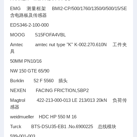
EMG
BMI2-CP/500/1760/1350/0/500/15/SE
测量框架
含电路板及传感器
EDS346-2-100-000
MOOG S15FOFA4VBL
Amtec amtec nut type "K" K-002.270.610N
工件夹
具
50MM PN10/16
NW 150 GTE 65/90
B
rklin 52 F 5560
ü
插头
NEXEN FACING FRICTION,SBP2
Magtrol 422-213-000-013 LE 213/013 20kN
负荷传
感器
weidmueller HDC HP 550 M 16
Turck BTS-DSU35-EB1 .No.6900225
总线模块
599-001-003