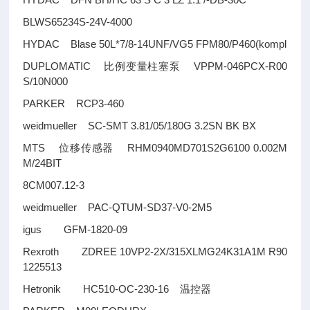
BLWS65234S-24V-4000
HYDAC Blase 50L*7/8-14UNF/VG5 FPM80/P460(kompl
DUPLOMATIC
VPPM-046PCX-R00
比例变量柱塞泵
S/10N000
PARKER RCP3-460
weidmueller SC-SMT 3.81/05/180G 3.2SN BK BX
MTS
RHM0940MD701S2G6100 0.002M
位移传感器
M/24BIT
8CM007.12-3
weidmueller PAC-QTUM-SD37-V0-2M5
igus GFM-1820-09
Rexroth ZDREE 10VP2-2X/315XLMG24K31A1M R90
1225513
Hetronik HC510-OC-230-16
温控器