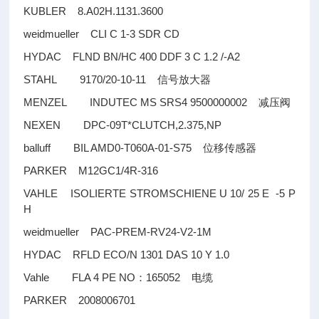
KUBLER 8.A02H.1131.3600
weidmueller CLI C 1-3 SDR CD
HYDAC FLND BN/HC 400 DDF 3 C 1.2 /-A2
STAHL 9170/20-10-11
信号放大器
MENZEL INDUTEC MS SRS4 9500000002
减压阀
NEXEN DPC-09T*CLUTCH,2.375,NP
balluff BIL AMD0-T060A-01-S75
位移传感器
PARKER M12GC1/4R-316
VAHLE ISOLIERTE STROMSCHIENE U 10/ 25 E -5 P
H
weidmueller PAC-PREM-RV24-V2-1M
HYDAC RFLD ECO/N 1301 DAS 10 Y 1.0
Vahle FLA 4 PE NO
165052
：
电缆
PARKER 2008006701