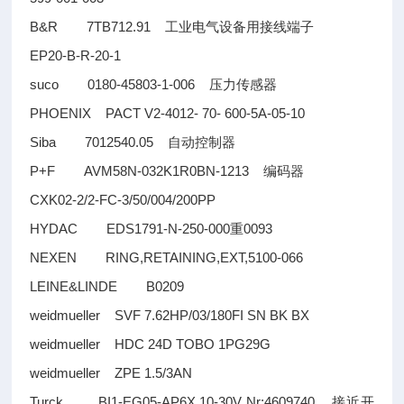
B&R 7TB712.91
工业电气设备用接线端子
EP20-B-R-20-1
suco 0180-45803-1-006
压力传感器
PHOENIX PACT V2-4012- 70- 600-5A-05-10
Siba 7012540.05
自动控制器
P+F AVM58N-032K1R0BN-1213
编码器
CXK02-2/2-FC-3/50/004/200PP
HYDAC EDS1791-N-250-000
0093
重
NEXEN RING,RETAINING,EXT,5100-066
LEINE&LINDE B0209
weidmueller SVF 7.62HP/03/180FI SN BK BX
weidmueller HDC 24D TOBO 1PG29G
weidmueller ZPE 1.5/3AN
Turck BI1-EG05-AP6X,10-30V Nr:4609740
接近开