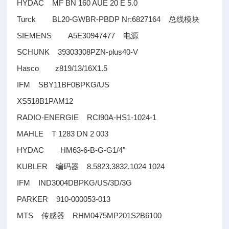
HYDAC MF BN 160 AUE 20 E 5.0
Turck BL20-GWBR-PBDP Nr:6827164
总线模块
SIEMENS A5E30947477
电源
SCHUNK 39303308PZN-plus40-V
Hasco z819/13/16X1.5
IFM SBY11BF0BPKG/US
XS518B1PAM12
RADIO-ENERGIE RCI90A-HS1-1024-1
MAHLE T 1283 DN 2 003
HYDAC HM63-6-B-G-G1/4"
KUBLER
8.5823.3832.1024 1024
编码器
IFM IND3004DBPKG/US/3D/3G
PARKER 910-000053-013
MTS
RHM0475MP201S2B6100
传感器