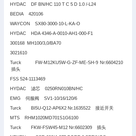
HYDAC DF BN/HC 110 T C 5 D 1.0 /-L24
BEDIA 420106
WAYCON SX80-3000-10-L-KA-O
HYDAC HDA 4346-A-0010-AH1-000-F1
300168 MH100/3,0/BA70
3021610
Turck FW-M12KU5W-G-ZF-ME-SH-9 Nr:6604210
插头
FSS 524-1113469
HYDAC
0250RN010BN/HC
滤芯
EMG
SV1-10/16/120/6
伺服阀
Turck BI5U-Q12-AP6X2 Nr.1635522
接近开关
MTS RHM1020MD701S1G6100
Turck FKW-FSW45-M12 Nr:6602309
插头