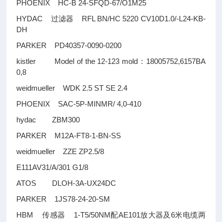
PHOENIX HC-B 24-SFQD-67/O1M25
HYDAC
RFL BN/HC 5220 CV10D1.0/-L24-KB-
过滤器
DH
PARKER PD40357-0090-0200
kistler Model of the 12-123 mold
18005752,6157BA
：
0,8
weidmueller WDK 2.5 ST SE 2.4
PHOENIX SAC-5P-MINMR/ 4,0-410
hydac ZBM300
PARKER M12A-FT8-1-BN-SS
weidmueller ZZE ZP2.5/8
E111AV31/A/301 G1/8
ATOS DLOH-3A-UX24DC
PARKER 1JS78-24-20-SM
HBM
1-T5/50NM
AE101
6
传感器
配
放大器及
米电缆两