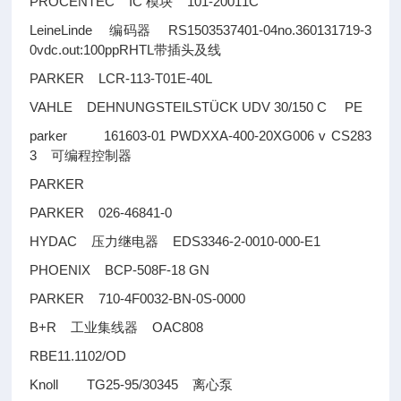
PROCENTEC IC
101-20011C
模块
LeineLinde
RS1503537401-04no.360131719-3
编码器
0vdc.out:100ppRHTL
带插头及线
PARKER LCR-113-T01E-40L
VAHLE DEHNUNGSTEILSTÜCK UDV 30/150 C PE
parker 161603-01 PWDXXA-400-20XG006 v CS283
3
可编程控制器
PARKER
PARKER 026-46841-0
HYDAC
EDS3346-2-0010-000-E1
压力继电器
PHOENIX BCP-508F-18 GN
PARKER 710-4F0032-BN-0S-0000
B+R
OAC808
工业集线器
RBE11.1102/OD
Knoll TG25-95/30345
离心泵