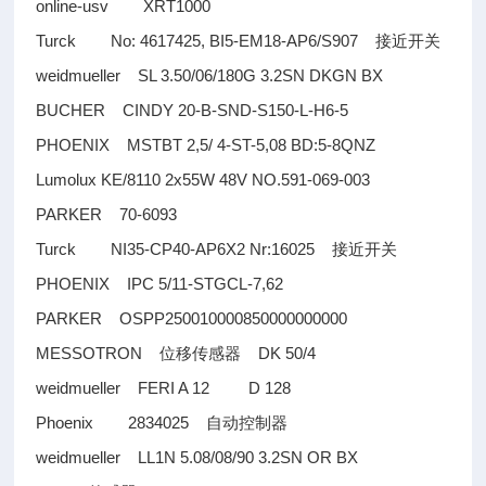
online-usv XRT1000
Turck No: 4617425, BI5-EM18-AP6/S907
接近开关
weidmueller SL 3.50/06/180G 3.2SN DKGN BX
BUCHER CINDY 20-B-SND-S150-L-H6-5
PHOENIX MSTBT 2,5/ 4-ST-5,08 BD:5-8QNZ
Lumolux KE/8110 2x55W 48V NO.591-069-003
PARKER 70-6093
Turck NI35-CP40-AP6X2 Nr:16025
接近开关
PHOENIX IPC 5/11-STGCL-7,62
PARKER OSPP250010000850000000000
MESSOTRON
DK 50/4
位移传感器
weidmueller FERI A 12 D 128
Phoenix 2834025
自动控制器
weidmueller LL1N 5.08/08/90 3.2SN OR BX