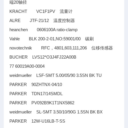
20
端
轴径
KRACHT VC1F1PV
流量计
ALRE JTF-21/12
温度控制器
heanchen 0606100A ratio-clamp
Vahle BLK 200-2-01,NO:59001/00
碳刷
novotechnik RFC
4801,603,111,206
，
位移传感器
BUCHER LVS12*O3J4FJ22A00B
77 60019A00-0004
weidmueller LSF-SMT 5.00/05/90 3.5SN BK TU
PARKER 90ZHTNX-04/10
PARKER TDN17/14SMDL
PARKER PV092B9K1T1NX5862
weidmueller SL-SMT 3.50/10/90G 1.5SN BK BX
PARKER 12W-U16LB-T-SS