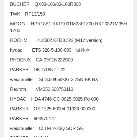
BUCHER QX83-160/83-160R308
TWK RP13/150
MOOG HPR18B1 RKP100TM28F1Z00 RKP032TM35H
1Z00
ROEHM 418502 KFD315/3 (M12 version)
hydac ETS 328-5-100-000
温控器
PHOENIX CA-09P1N222S00
PARKER DK-1/16NPT-22
weidmueller SL 3.50/05/90G 3.2SN BK BX
Rexroth VM350 608750110
HYDAC HDA 4746-CC-0025-0025-Pd-000
PARKER OSPE25-60004-01036-000000
PARKER 604970472
weidmueller CLI M 2-25Q SDR SG