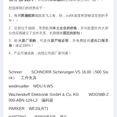
您选择我们的优势在于：
1
、每周
两趟航班
德国直飞上海，快，zui快速度将货物送至您的手
中！！
2
、总部位于德国，享受欧洲
本土企业的价格
，并与欧盟区内大部
分供应商建立了合作关系，长期拥有
固定的折扣
！
3
、欧洲
原厂采购
，可提供
原产地证明
，并免费提供
进出口报关
单
！保证100%！
4
、产品可修或换，由我公司跟厂家沟通！
Schnorr SCHNORR-Sicherungen VS 16,00
500 St
（
ü
ck
）
工件夹具
weidmueller WDU 6 WS
Wachendorff Elektronik GmbH & Co. KG WDG58B-2
000-ABN-124-L3
编码器
PARKER WE15LR71
HARTING 9200105425