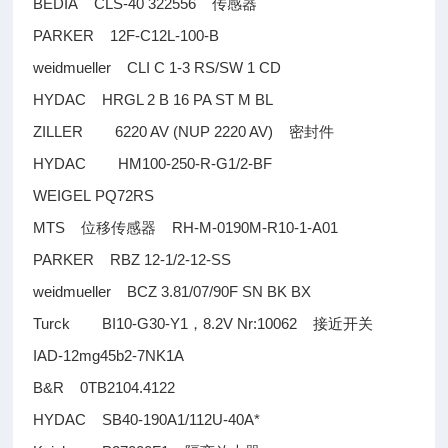
BEDIA CLS-40 322556
传感器
PARKER 12F-C12L-100-B
weidmueller CLI C 1-3 RS/SW 1 CD
HYDAC HRGL 2 B 16 PA ST M BL
ZILLER 6220 AV (NUP 2220 AV)
密封件
HYDAC HM100-250-R-G1/2-BF
WEIGEL PQ72RS
MTS
RH-M-0190M-R10-1-A01
位移传感器
PARKER RBZ 12-1/2-12-SS
weidmueller BCZ 3.81/07/90F SN BK BX
Turck BI10-G30-Y1
8.2V Nr:10062
，
接近开关
IAD-12mg45b2-7NK1A
B&R 0TB2104.4122
HYDAC SB40-190A1/112U-40A*