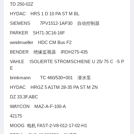
TD 250-02Z
HYDAC HRS 1 D 10 PA ST M BL
SIEMENS 7PV1512-1AP30
自动控制器
PARKER SH71-3C16-16F
weidmueller HDC CM Bus F2
BENDER
IRDH275-435
绝缘监视器
VAHLE ISOLIERTE STROMSCHIENE U 25/ 75 C -5 P
E
brinkmann TC 460/530+001
潜水泵
HYDAC HRGZ 5 A1TM 28-35 PA ST M ZN
DZ 33.3F.ABC
WAYCON MAZ-A-F-100-A
42175
MOOG
FAST-2-V8-012-17-02-H1
电机