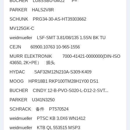
BUCHER LU8SSBU-0M22 P=
PARKER HALS2V8R
SCHUNK PRG34-30-AS-HT39303662
MV125GK-C
weidmueller LSF-SMT 3.81/08/135 1.5SN BK TU
CEJN 60900.10763 10-965-1556
MURR ELEKTRONIK 7000-41421-0000000(DIN-ISO
43650, 2K+PE
）
插头
HYDAC SAF32M12N210A-S309-K409
MOOG HPR18B1 RKP100TM28H1Y00 DS1
BUCHER CINDY 12-B-PVO-S020-L-D12-2-SVT...
PARKER U341N3250
SCHRACK
PT570524
备件
weidmueller PTSC KB 3.0X6 WN1412
weidmueller KTB QL 553515 MSP3