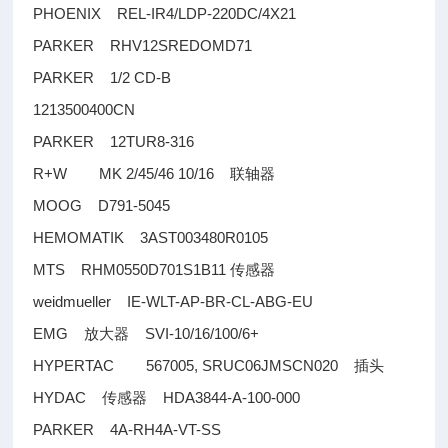
PHOENIX REL-IR4/LDP-220DC/4X21
PARKER RHV12SREDOMD71
PARKER 1/2 CD-B
1213500400CN
PARKER 12TUR8-316
R+W MK 2/45/46 10/16
联轴器
MOOG D791-5045
HEMOMATIK 3AST003480R0105
MTS RHM0550D701S1B11
传感器
weidmueller IE-WLT-AP-BR-CL-ABG-EU
EMG
SVI-10/16/100/6+
放大器
HYPERTAC 567005, SRUC06JMSCN020
插头
HYDAC
HDA3844-A-100-000
传感器
PARKER 4A-RH4A-VT-SS