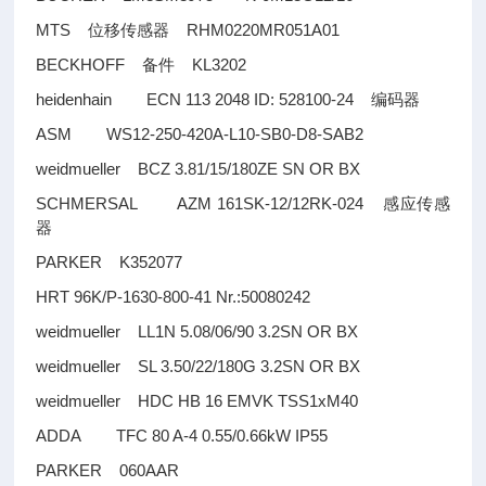
MTS
RHM0220MR051A01
位移传感器
BECKHOFF
KL3202
备件
heidenhain ECN 113 2048 ID: 528100-24
编码器
ASM WS12-250-420A-L10-SB0-D8-SAB2
weidmueller BCZ 3.81/15/180ZE SN OR BX
SCHMERSAL AZM 161SK-12/12RK-024
感应传感
器
PARKER K352077
HRT 96K/P-1630-800-41 Nr.:50080242
weidmueller LL1N 5.08/06/90 3.2SN OR BX
weidmueller SL 3.50/22/180G 3.2SN OR BX
weidmueller HDC HB 16 EMVK TSS1xM40
ADDA TFC 80 A-4 0.55/0.66kW IP55
PARKER 060AAR