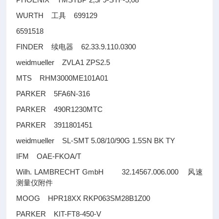
WURTH
699129
工具
6591518
FINDER
62.33.9.110.0300
续电器
weidmueller ZVLA1 ZPS2.5
MTS RHM3000ME101A01
PARKER 5FA6N-316
PARKER 490R1230MTC
PARKER 3911801451
weidmueller SL-SMT 5.08/10/90G 1.5SN BK TY
IFM OAE-FKOA/T
Wilh. LAMBRECHT GmbH 32.14567.006.000
风速
测量仪附件
MOOG HPR18XX RKP063SM28B1Z00
PARKER KIT-FT8-450-V