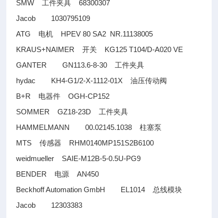
SMW
68300307
工件夹具
Jacob 1030795109
ATG
HPEV 80 SA2 NR.11138005
电机
KRAUS+NAIMER
KG125 T104/D-A020 VE
开关
GANTER GN113.6-8-30
工件夹具
hydac KH4-G1/2-X-1112-01X
油压传动阀
B+R
OGH-CP152
电器件
SOMMER GZ18-23D
工件夹具
HAMMELMANN 00.02145.1038
柱塞泵
MTS
RHM0140MP151S2B6100
传感器
weidmueller SAIE-M12B-5-0.5U-PG9
BENDER
AN450
电源
Beckhoff Automation GmbH EL1014
总线模块
Jacob 12303383