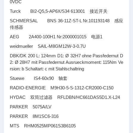
0VDC
Turck BI2-Q5,5-AP6X/S34 613001
接近开关
SCHMERSAL BNS 36-11Z-ST-L Nr.101193148
感应
传感器
AEG 2A400-100H1 Nr:2000001015
1
电源
weidmueller SAIL-M8GM12W-3-0.7U
DBK/DK 200 L: 124mm D1: Ø 32H7 ohne Passfedernut D
2: Ø 28H7 mit Passfedernut Ausrueckmoment: 115Nm Ve
rsion: b Schaltart: c mit Stahlschaltring
Stuewe IS4-60x90
轴套
RADIO-ENERGIE M9H30-5-S-1312-CR2000-C150
HYDAC
RFLDBN/HC661DAS5D1.X-L24
双筒过滤器
PARKER 5075A/LV
PARKER 8M1SC6-316
MTS RHM0525MP061S3B6105