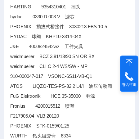
HARTING 9354310401
插头
hydac 0330 D 003 V
滤芯
PHOENIX
3030213 FBS 10-5
插拔式桥接件
HYDAC
KHP10-3314-04X
球阀
J&E 4000824542wz
工件夹具
weidmueller BCZ 3.81/13/90 SN OR BX
weidmueller CLI C 2-4 WS/SW - MP
910-000047-017 VSONC-6S11-VB-Q1
电话咨询
ATOS LIQZO-TES-PS-32 2 L4/I
油压传动阀
FuG Elektronik HCE 35-35000
电源
Fronius 4200015512
喷嘴
F217905.04 VLB 20120
PHOENIX SFK-0159/01,25
WURTH
6334
钻头组套盒