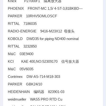
Knick P27000F1
隔离放大器
PHOENIX FRONT-MC 1,5/ 4-ST-3,81BKBD---
PARKER 10RHV5OMLOSCF
RITTAL 7186035
RADIO-ENERGIE 9416-M23X12
母接头
KOBOLD DWD35 for piping ND400 nominal
RITTAL 3232850
M&C 03E9400
KCI KAE 400,NO:52309170
信号放大器
M&C 05V6035
Contrinex DW-AS-714-M18-303
PARKER GBK24/10
HEIDENHAIN
823901-03
编码器
weidmueller WAS5 PRO RTD Cu