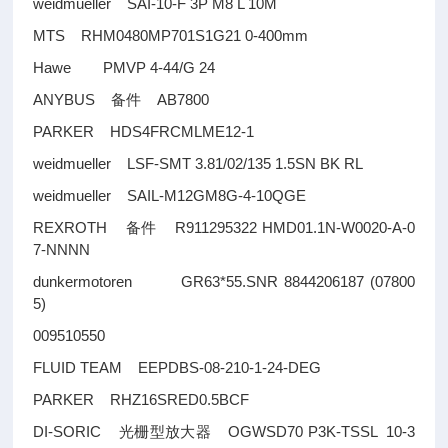
weidmueller SAI-10-F 3P M8 L 10M
MTS RHM0480MP701S1G21 0-400mm
Hawe PMVP 4-44/G 24
ANYBUS
AB7800
备件
PARKER HDS4FRCMLME12-1
weidmueller LSF-SMT 3.81/02/135 1.5SN BK RL
weidmueller SAIL-M12GM8G-4-10QGE
REXROTH
R911295322 HMD01.1N-W0020-A-0
备件
7-NNNN
dunkermotoren GR63*55.SNR 8844206187 (07800
5)
009510550
FLUID TEAM EEPDBS-08-210-1-24-DEG
PARKER RHZ16SRED0.5BCF
DI-SORIC
OGWSD70 P3K-TSSL 10-3
光栅型放大器