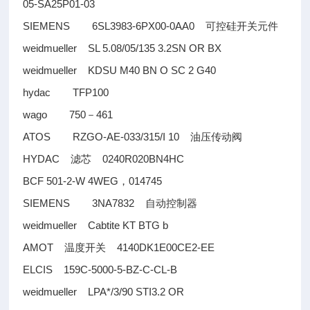
05-SA25P01-03
SIEMENS 6SL3983-6PX00-0AA0
可控硅开关元件
weidmueller SL 5.08/05/135 3.2SN OR BX
weidmueller KDSU M40 BN O SC 2 G40
hydac TFP100
wago 750
461
－
ATOS RZGO-AE-033/315/I 10
油压传动阀
HYDAC
0240R020BN4HC
滤芯
BCF 501-2-W 4WEG
014745
，
SIEMENS 3NA7832
自动控制器
weidmueller Cabtite KT BTG b
AMOT
4140DK1E00CE2-EE
温度开关
ELCIS 159C-5000-5-BZ-C-CL-B
weidmueller LPA*/3/90 STI3.2 OR