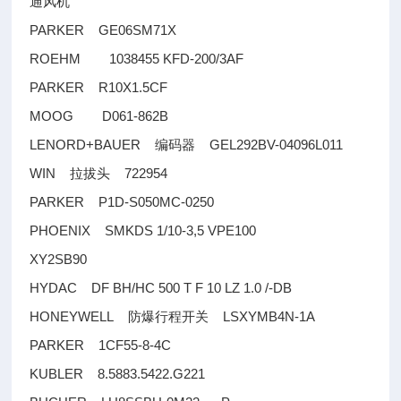
通风机
PARKER GE06SM71X
ROEHM 1038455 KFD-200/3AF
PARKER R10X1.5CF
MOOG D061-862B
LENORD+BAUER
GEL292BV-04096L011
编码器
WIN
722954
拉拔头
PARKER P1D-S050MC-0250
PHOENIX SMKDS 1/10-3,5 VPE100
XY2SB90
HYDAC DF BH/HC 500 T F 10 LZ 1.0 /-DB
HONEYWELL
LSXYMB4N-1A
防爆行程开关
PARKER 1CF55-8-4C
KUBLER 8.5883.5422.G221