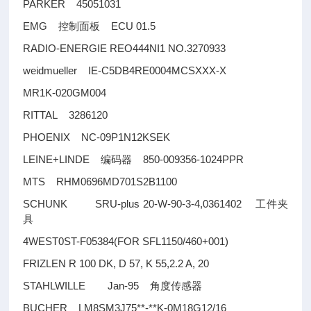
PARKER 45051031
EMG
ECU 01.5
控制面板
RADIO-ENERGIE REO444NI1 NO.3270933
weidmueller IE-C5DB4RE0004MCSXXX-X
MR1K-020GM004
RITTAL 3286120
PHOENIX NC-09P1N12KSEK
LEINE+LINDE
850-009356-1024PPR
编码器
MTS RHM0696MD701S2B1100
SCHUNK SRU-plus 20-W-90-3-4,0361402
工件夹
具
4WEST0ST-F05384(FOR SFL1150/460+001)
FRIZLEN R 100 DK, D 57, K 55,2.2 A, 20
STAHLWILLE Jan-95
角度传感器
BUCHER LM8SM3J75**-**K-0M18G12/16