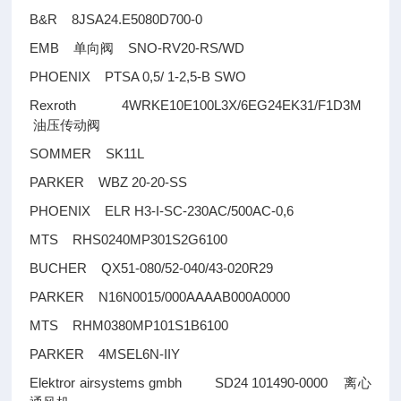
B&R 8JSA24.E5080D700-0
EMB
SNO-RV20-RS/WD
单向阀
PHOENIX PTSA 0,5/ 1-2,5-B SWO
Rexroth 4WRKE10E100L3X/6EG24EK31/F1D3M
油压传动阀
SOMMER SK11L
PARKER WBZ 20-20-SS
PHOENIX ELR H3-I-SC-230AC/500AC-0,6
MTS RHS0240MP301S2G6100
BUCHER QX51-080/52-040/43-020R29
PARKER N16N0015/000AAAAB000A0000
MTS RHM0380MP101S1B6100
PARKER 4MSEL6N-IIY
Elektror airsystems gmbh SD24 101490-0000
离心