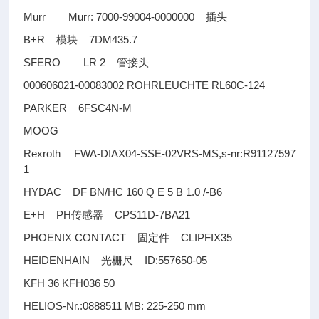
Murr Murr: 7000-99004-0000000
插头
B+R
7DM435.7
模块
SFERO LR 2
管接头
000606021-00083002 ROHRLEUCHTE RL60C-124
PARKER 6FSC4N-M
MOOG
Rexroth FWA-DIAX04-SSE-02VRS-MS,s-nr:R91127597
1
HYDAC DF BN/HC 160 Q E 5 B 1.0 /-B6
E+H PH
CPS11D-7BA21
传感器
PHOENIX CONTACT
CLIPFIX35
固定件
HEIDENHAIN
ID:557650-05
光栅尺
KFH 36 KFH036 50
HELIOS-Nr.:0888511 MB: 225-250 mm