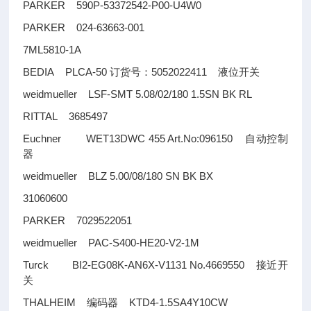
PARKER 590P-53372542-P00-U4W0
PARKER 024-63663-001
7ML5810-1A
BEDIA PLCA-50
5052022411
订货号：
液位开关
weidmueller LSF-SMT 5.08/02/180 1.5SN BK RL
RITTAL 3685497
Euchner WET13DWC 455 Art.No:096150
自动控制
器
weidmueller BLZ 5.00/08/180 SN BK BX
31060600
PARKER 7029522051
weidmueller PAC-S400-HE20-V2-1M
Turck BI2-EG08K-AN6X-V1131 No.4669550
接近开
关
THALHEIM
KTD4-1.5SA4Y10CW
编码器