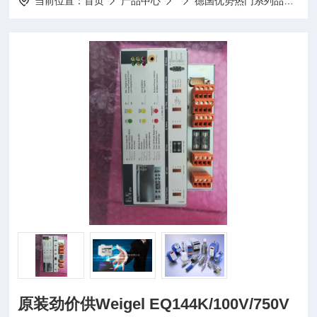
当前位置：
首页
产品中心
德国优势热门系列品牌
H
原装劲价供Weigel EQ144K/100V/750V