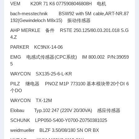
VEM K20R 71 K6 0775908046808H
电机
bach-messtechnik BSW92 with 5M cable,ART-NR.87
192(Gewindeloch M8x15)
振动传感器
AHP MERKLE
RSTE 250.125/80.03.201.018 S.G
备件
4.Z
PARKER KC9NX-14-06
EMG
(CPC
) IM 800.002 P/N:39059
电感式传感器
系统
5
WAYCON SX135-25-6-L-KR
PILZ
PNOZ M1P 773100
20
DI 6
继电器
基本模块带
个
DO
个
WAYCON TX-12M
Elobau Typ.102 247 (220V 20/30VA)
感应传感器
SCHUNK LPP050-S400-Y0700-Z0750381025
weidmueller BLZF 3.50/08/180 SN OR BX