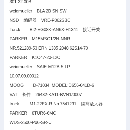
301-32.00B
weidmueller BLA 2B SN SW
NSD
VRE-P062SBC
编码器
Turck BI2-EG08K-AN6X-H1341
接近开关
PARKER M15MSC1/2N-NNR
NR.521289-53 ERN 1385 2048 62S14-70
PARKER K1C47-20-12C
weidmueller SAIE-M12B-5-LP
10.07.09.00012
MOOG D-71034 MODEL:D656-041D-6
VAT
26432-KA11-BVN1/0007
备件
truck IM1-22EX-R No.7541231
隔离放大器
PARKER 8TUR6-6MO
WDS-2500-P96-SR-U