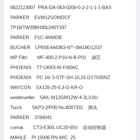
0822123007 PRA-DA-063-0200-0-2-2-1-1-1-BAS
PARKER EVW12SOMDCF
TP16/TW39BH90L040T397
PARKER P1C-4NMDB
BUCHER LP8SE4A6363-N**-0M18G12/37
MP Filtri MF-400-2-P10-N-B-P01
滤芯
PHOENIX TT-UKK5-M-F/60AC
PHOENIX PC 16/ 3-STF-SH-10,16 GY7035NZ
WAYCON SX135-25-0,3-G-KR-O
weidmueller SAIL-M12GM12W-4-2L3.0U
Turck SKP3-2/P00 No.8007331
插头
PARKER 3784041
comat CT3-E30/L UC20-65V
自动控制器
MAHLE PI 15006 RN MIC 25