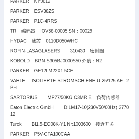
PARKER KY9612
PARKER ESV38ZS
PARKER P1C-4RRS
TR
IOV58-00005 SN
00029
编码器
：
HYDAC
0110D050WHC
滤芯
ROFIN-LASAGLASERS 310430
密封圈
KOBOLD BGN-S305BJ0000S50
N2
介质：
PARKER GE12LM22X1.5CF
VAHLE ISOLIERTE STROMSCHIENE U 25/125 AE -2
PH
SARTORIUS MP77/50KG C3MR E
负荷传感器
Eaton Electric GmbH DILM17-10(230V50/60Hz) 2770
12
Turck BI1,5-EG08K-Y1 Nr:1003600
接近开关
PARKER P5V-CFA100CAA