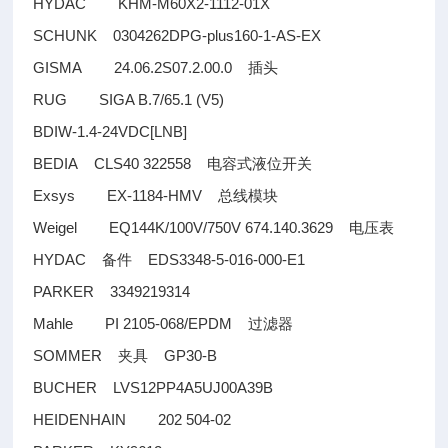
HYDAC KHM-M60X2-1112-01X
SCHUNK 0304262DPG-plus160-1-AS-EX
GISMA 24.06.2S07.2.00.0
插头
RUG SIGA B.7/65.1 (V5)
BDIW-1.4-24VDC[LNB]
BEDIA CLS40 322558
电容式液位开关
Exsys EX-1184-HMV
总线模块
Weigel EQ144K/100V/750V 674.140.3629
电压表
HYDAC
EDS3348-5-016-000-E1
备件
PARKER 3349219314
Mahle PI 2105-068/EPDM
过滤器
SOMMER
GP30-B
夹具
BUCHER LVS12PP4A5UJ00A39B
HEIDENHAIN 202 504-02