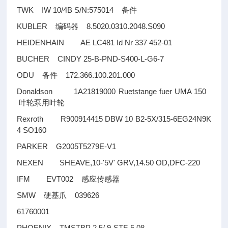
TWK IW 10/4B S/N:575014
备件
KUBLER
8.5020.0310.2048.S090
编码器
HEIDENHAIN AE LC481 Id Nr 337 452-01
BUCHER CINDY 25-B-PND-S400-L-G6-7
ODU
172.366.100.201.000
备件
Donaldson 1A21819000 Ruetstange fuer UMA 150
叶轮泵用叶轮
Rexroth R900914415 DBW 10 B2-5X/315-6EG24N9K
4 SO160
PARKER G2005T5279E-V1
NEXEN SHEAVE,10-'5V' GRV,14.50 OD,DFC-220
IFM EVT002
感应传感器
SMW
039626
硬基爪
61760001
PHOENIX TMSTBP 2,5/ 9-STF-5,08