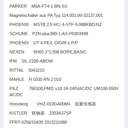
PARKER M6A-FT4-1-BN-SS
Magnetschalter aus PA Typ 114.001.00-32137.001
PHOENIX MSTB 2,5 HC/ 4-STF-5,08BKBD:NZ
SCHUNK PZN-plus380-1-AS-P0303498
PHOENIX UT 4-PE/L-DIO/R-L P/P
NEXEN 5H60-1*1.938 BORE,BASIC
IFM SIL-2100-ABOW
RITTAL 9343210
MAHLE H 0330 RN 2 010
PILZ 760100,PMD s10 24-240VAC/DC UM100-550V
AC/DC
Honsberg VHZ-010GA006N
流量传感器
KISTLER
2303A37SP
联轴器
FFRT-0256/10439 2013211088