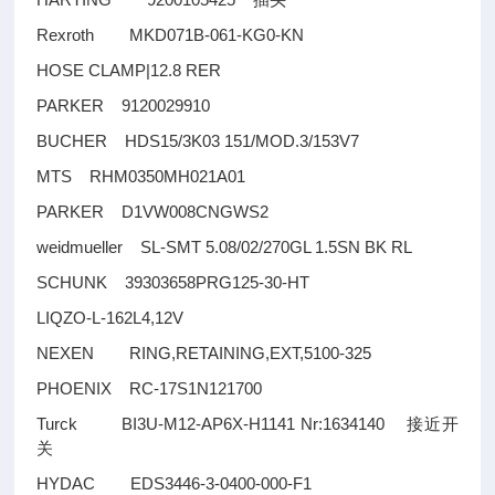
插头
Rexroth MKD071B-061-KG0-KN
HOSE CLAMP|12.8 RER
PARKER 9120029910
BUCHER HDS15/3K03 151/MOD.3/153V7
MTS RHM0350MH021A01
PARKER D1VW008CNGWS2
weidmueller SL-SMT 5.08/02/270GL 1.5SN BK RL
SCHUNK 39303658PRG125-30-HT
LIQZO-L-162L4,12V
NEXEN RING,RETAINING,EXT,5100-325
PHOENIX RC-17S1N121700
Turck BI3U-M12-AP6X-H1141 Nr:1634140
接近开
关
HYDAC EDS3446-3-0400-000-F1