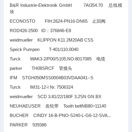
B&R Industrie-Elektronik GmbH 7AI354.70
总线模
块
ECONOSTO FIH:2624-PN16-DN65
止回阀
ROD426-2500 ID
376846-E8
：
weidmueller KLIPPON K11 2M20AB CSS
Speck Pumpen T-401/110.0040
Turck WAK3-2/P00/S105,NO:8017085
电缆
parker TH08SRCF
管接头
IFM STGH050MSS0004B03VDAA041--S
Turck IM31-12-I Nr. 7506324
weidmueller SCD 3.81/22/180F 3.2SN GN BX
NEUHAEUSER
Tooth beltNB80
11140
齿轮带
×
BUCHER CINDY 16-B-PNO-S240-L-G6-12-SVA...
PARKER 939386