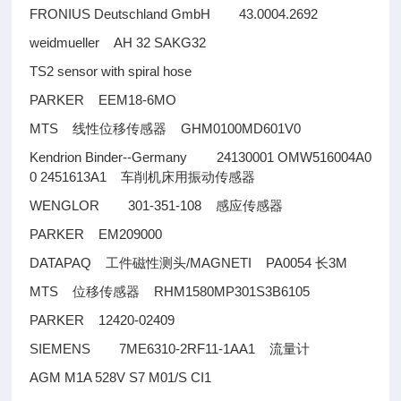
FRONIUS Deutschland GmbH 43.0004.2692
weidmueller AH 32 SAKG32
TS2 sensor with spiral hose
PARKER EEM18-6MO
MTS
GHM0100MD601V0
线性位移传感器
Kendrion Binder--Germany 24130001 OMW516004A0
0 2451613A1
车削机床用振动传感器
WENGLOR 301-351-108
感应传感器
PARKER EM209000
DATAPAQ
/MAGNETI PA0054
3M
工件磁性测头
长
MTS
RHM1580MP301S3B6105
位移传感器
PARKER 12420-02409
SIEMENS 7ME6310-2RF11-1AA1
流量计
AGM M1A 528V S7 M01/S CI1