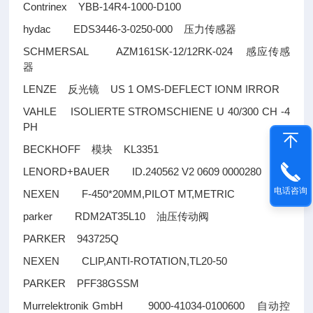
Contrinex YBB-14R4-1000-D100
hydac EDS3446-3-0250-000
压力传感器
SCHMERSAL AZM161SK-12/12RK-024
感应传感
器
LENZE
US 1 OMS-DEFLECT IONM IRROR
反光镜
VAHLE ISOLIERTE STROMSCHIENE U 40/300 CH -4
PH
BECKHOFF
KL3351
模块
LENORD+BAUER ID.240562 V2 0609 0000280
电话咨询
NEXEN F-450*20MM,PILOT MT,METRIC
parker RDM2AT35L10
油压传动阀
PARKER 943725Q
NEXEN CLIP,ANTI-ROTATION,TL20-50
PARKER PFF38GSSM
Murrelektronik GmbH 9000-41034-0100600
自动控