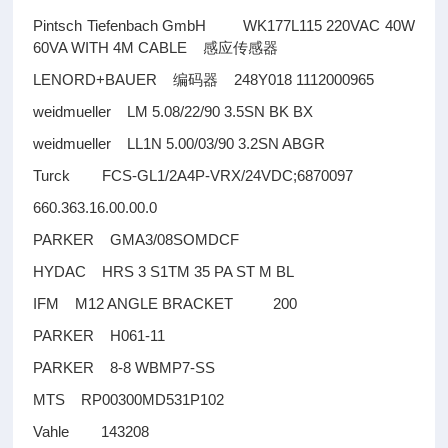
Pintsch Tiefenbach GmbH WK177L115 220VAC 40W
60VA WITH 4M CABLE
感应传感器
LENORD+BAUER
248Y018 1112000965
编码器
weidmueller LM 5.08/22/90 3.5SN BK BX
weidmueller LL1N 5.00/03/90 3.2SN ABGR
Turck FCS-GL1/2A4P-VRX/24VDC;6870097
660.363.16.00.00.0
PARKER GMA3/08SOMDCF
HYDAC HRS 3 S1TM 35 PA ST M BL
IFM M12 ANGLE BRACKET 200
PARKER H061-11
PARKER 8-8 WBMP7-SS
MTS RP00300MD531P102
Vahle 143208