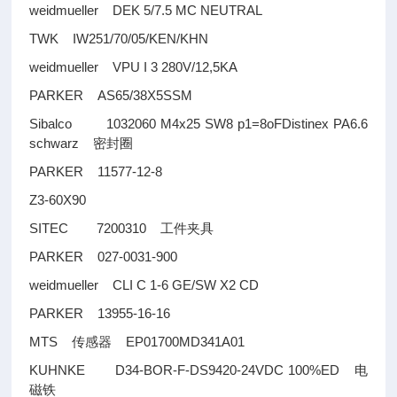
weidmueller DEK 5/7.5 MC NEUTRAL
TWK IW251/70/05/KEN/KHN
weidmueller VPU I 3 280V/12,5KA
PARKER AS65/38X5SSM
Sibalco 1032060 M4x25 SW8 p1=8oFDistinex PA6.6
schwarz
密封圈
PARKER 11577-12-8
Z3-60X90
SITEC 7200310
工件夹具
PARKER 027-0031-900
weidmueller CLI C 1-6 GE/SW X2 CD
PARKER 13955-16-16
MTS
EP01700MD341A01
传感器
KUHNKE D34-BOR-F-DS9420-24VDC 100%ED
电
磁铁