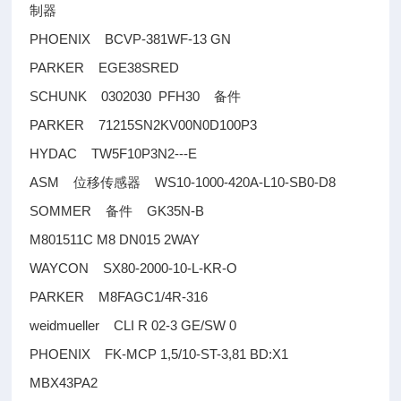
制器
PHOENIX BCVP-381WF-13 GN
PARKER EGE38SRED
SCHUNK 0302030 PFH30
备件
PARKER 71215SN2KV00N0D100P3
HYDAC TW5F10P3N2---E
ASM
WS10-1000-420A-L10-SB0-D8
位移传感器
SOMMER
GK35N-B
备件
M801511C M8 DN015 2WAY
WAYCON SX80-2000-10-L-KR-O
PARKER M8FAGC1/4R-316
weidmueller CLI R 02-3 GE/SW 0
PHOENIX FK-MCP 1,5/10-ST-3,81 BD:X1
MBX43PA2