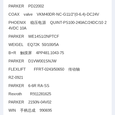
PARKER PD22002
COAX valve VKM40DR-NC-G11/2"(0-6.4)-DC24V
PHOENIX
QUINT-PS100-240AC/24DC/10 2
稳压电源
4VDC 10A
PARKER WE14S1/2NPTCF
WEIGEL EQ72K 50/100/5A
B+R
4PP481.1043-75
触摸屏
PARKER D1VW001SNJW
FLEXLIFT FFRT-0243/50650
传动轴
RZ-0921
PARKER 6-6R RA-SS
Rexroth R911281625
PARKER 2150N-04V02
WIN
990695
手柄总成