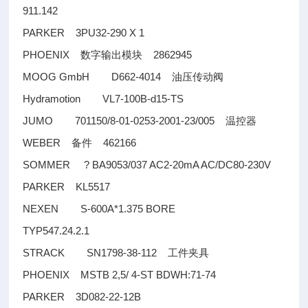
911.142
PARKER 3PU32-290 X 1
PHOENIX
2862945
数字输出模块
MOOG GmbH D662-4014
油压传动阀
Hydramotion VL7-100B-d15-TS
JUMO 701150/8-01-0253-2001-23/005
温控器
WEBER
462166
备件
SOMMER ? BA9053/037 AC2-20mA AC/DC80-230V
PARKER KL5517
NEXEN S-600A*1.375 BORE
TYP547.24.2.1
STRACK SN1798-38-112
工件夹具
PHOENIX MSTB 2,5/ 4-ST BDWH:71-74
PARKER 3D082-22-12B