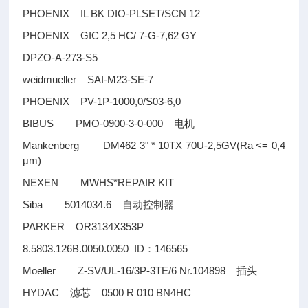
PHOENIX IL BK DIO-PLSET/SCN 12
PHOENIX GIC 2,5 HC/ 7-G-7,62 GY
DPZO-A-273-S5
weidmueller SAI-M23-SE-7
PHOENIX PV-1P-1000,0/S03-6,0
BIBUS PMO-0900-3-0-000
电机
Mankenberg DM462 3" * 10TX 70U-2,5GV(Ra <= 0,4
μm)
NEXEN MWHS*REPAIR KIT
Siba 5014034.6
自动控制器
PARKER OR3134X353P
8.5803.126B.0050.0050 ID
146565
：
Moeller Z-SV/UL-16/3P-3TE/6 Nr.104898
插头
HYDAC
0500 R 010 BN4HC
滤芯