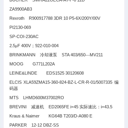
ZA9900AB3
Rexroth R900917788 3DR 10 P5-6X/200Y/00V
PI2130-069
SP-COI-230AC
2.5
F 400V
922-010-004
μ
；
BRINKMANN
STA 403/650
MV211
冷却液泵
—
MOOG G771L202A
LEINE&LINDE EDS1525 30120608
ELCIS XLA59ZMA15-360-824-BZ-L-CR-R-01/5007335
编
码器
MTS LHMD600M37002RO
BREVINI
ED2065FE i=45
i=43.5
减速机
实际速比：
Kraus & Naimer KG64B T203/D-A080 E
PARKER 12-12 DBZ-SS