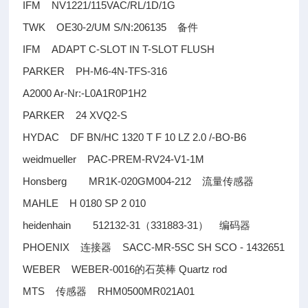
IFM NV1221/115VAC/RL/1D/1G
TWK OE30-2/UM S/N:206135
备件
IFM ADAPT C-SLOT IN T-SLOT FLUSH
PARKER PH-M6-4N-TFS-316
A2000 Ar-Nr:-L0A1R0P1H2
PARKER 24 XVQ2-S
HYDAC DF BN/HC 1320 T F 10 LZ 2.0 /-BO-B6
weidmueller PAC-PREM-RV24-V1-1M
Honsberg MR1K-020GM004-212
流量传感器
MAHLE H 0180 SP 2 010
heidenhain 512132-31
331883-31
（
）
编码器
PHOENIX
SACC-MR-5SC SH SCO - 1432651
连接器
WEBER WEBER-0016
Quartz rod
的石英棒
MTS
RHM0500MR021A01
传感器