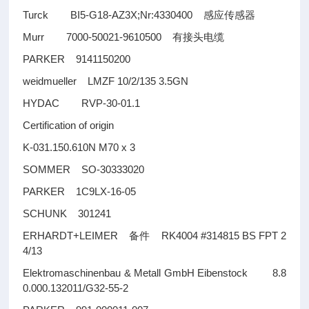
Turck BI5-G18-AZ3X;Nr:4330400
感应传感器
Murr 7000-50021-9610500
有接头电缆
PARKER 9141150200
weidmueller LMZF 10/2/135 3.5GN
HYDAC RVP-30-01.1
Certification of origin
K-031.150.610N M70 x 3
SOMMER SO-30333020
PARKER 1C9LX-16-05
SCHUNK 301241
ERHARDT+LEIMER
RK4004 #314815 BS FPT 2
备件
4/13
Elektromaschinenbau & Metall GmbH Eibenstock 8.8
0.000.132011/G32-55-2