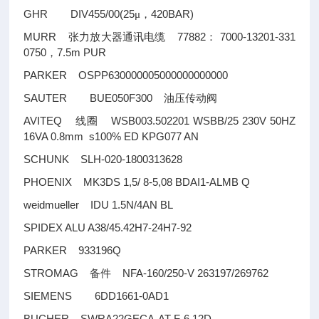
GHR DIV455/00(25
420BAR)
μ，
MURR
77882
7000-13201-331
张力放大器通讯电缆
：
0750
7.5m PUR
，
PARKER OSPP630000005000000000000
SAUTER BUE050F300
油压传动阀
AVITEQ
WSB003.502201 WSBB/25 230V 50HZ
线圈
16VA 0.8mm s100% ED KPG077 AN
SCHUNK SLH-020-1800313628
PHOENIX MK3DS 1,5/ 8-5,08 BDAI1-ALMB Q
weidmueller IDU 1.5N/4AN BL
SPIDEX ALU A38/45.42H7-24H7-92
PARKER 933196Q
STROMAG
NFA-160/250-V 263197/269762
备件
SIEMENS 6DD1661-0AD1
BUCHER SWRA22GECA-AT-F-6 12D