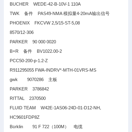
BUCHER WEDE-42-B-10V-1 110A
TWK
PAS49-NMA
4-20mA
备件
模拟量
输出信号
PHOENIX FKCVW 2,5/15-ST-5,08
8570/12-306
PARKER 90 000 0020
B+R
BV1022.00-2
备件
PCC50-200-p-1.2-Z
R911295055 FWA-INDRV*-MTH-01VRS-MS
gwk 9070286
主板
PARKER 3786842
RITTAL 2370500
FLUID TEAM W42E-1AS06-24D-01-D12-NH,
HC9601FDP8Z
B
rklin 91 F 722
100M
ü
（
）
电缆