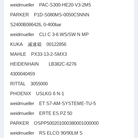
weidmueller PAC-S300-HE20-V3-2M5
PARKER P1D-S080MS-0050C5NNN
S2400B086426, 0-400bar
weidmueller CLI C 3-6 WS/SW N MP
KUKA
00122856
减速箱
MAHLE PX33-13-2-SMX3
HEIDENHAIN LB382C-6276
4300040459
RITTAL 3055000
PHOENIX USLKG 6 N-1
weidmueller ET S7-AM-SYSTEME-TU-5
weidmueller ERTE ES PZ 50
PARKER OSPP500201000380001000000
weidmueller RS ELCO 90/90LM S