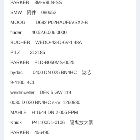
PARKER 8M-V8LN-SS
SMW
080952
附件
MOOG D682 P02HAUF6VSX2-B
finder 40.52.6.006.0000
BUCHER WEDO-43-D-6V-1 48A
PILZ 312185
PARKER P1D-B050MS-0025
hydac 0400 DN 025 BN4HC
滤芯
9-4100. 4CL
weidmueller DEK 5 GW 119
0030 D 020 BN4HC s-nr: 1260880
MAHLE H 1644 DN 2 006 FPM
Knick P41100D1-0106
隔离放大器
PARKER 496490