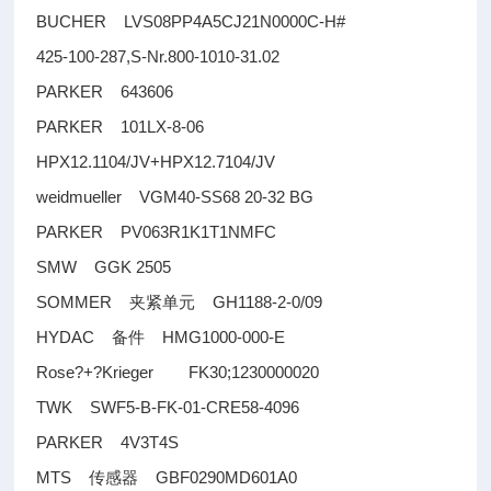
BUCHER LVS08PP4A5CJ21N0000C-H#
425-100-287,S-Nr.800-1010-31.02
PARKER 643606
PARKER 101LX-8-06
HPX12.1104/JV+HPX12.7104/JV
weidmueller VGM40-SS68 20-32 BG
PARKER PV063R1K1T1NMFC
SMW GGK 2505
SOMMER
GH1188-2-0/09
夹紧单元
HYDAC
HMG1000-000-E
备件
Rose?+?Krieger FK30;1230000020
TWK SWF5-B-FK-01-CRE58-4096
PARKER 4V3T4S
MTS
GBF0290MD601A0
传感器