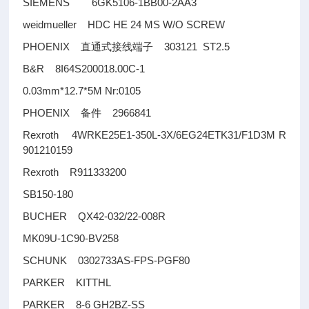
SIEMENS 6GK5106-1BB00-2AA3
weidmueller HDC HE 24 MS W/O SCREW
PHOENIX
303121 ST2.5
直通式接线端子
B&R 8I64S200018.00C-1
0.03mm*12.7*5M Nr:0105
PHOENIX
2966841
备件
Rexroth 4WRKE25E1-350L-3X/6EG24ETK31/F1D3M R
901210159
Rexroth R911333200
SB150-180
BUCHER QX42-032/22-008R
MK09U-1C90-BV258
SCHUNK 0302733AS-FPS-PGF80
PARKER KITTHL
PARKER 8-6 GH2BZ-SS