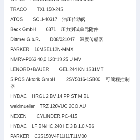
TRACO TXL 150-24S
ATOS SCLI-40317
油压传动阀
Beck GmbH 6371
压力测试单元附件
Dittmer G.b.R. D08/021047
温度传感器
PARKER 16MSEL12N-MMX
NMRV-P063 40,0 120*19 25 U MV
LENORD+BAUER GEL 244 KN 1S31MT
SIPOS Aktorik GmbH 2SY5016-1SB00
可编程控制
器
HYDAC HRGL 2 BV 14 PP ST M BL
weidmueller TRZ 120VUC 2CO AU
NEXEN CYLINDER,PC-415
HYDAC LF BN/HC 240 I E 3 B 1.0 /-B6
PARKER C3S150V4F11I11T11M00