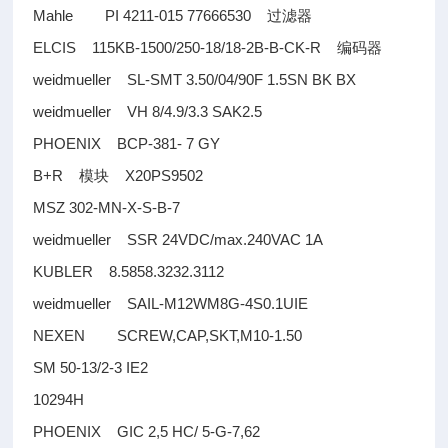
Mahle PI 4211-015 77666530
过滤器
ELCIS 115KB-1500/250-18/18-2B-B-CK-R
编码器
weidmueller SL-SMT 3.50/04/90F 1.5SN BK BX
weidmueller VH 8/4.9/3.3 SAK2.5
PHOENIX BCP-381- 7 GY
B+R
X20PS9502
模块
MSZ 302-MN-X-S-B-7
weidmueller SSR 24VDC/max.240VAC 1A
KUBLER 8.5858.3232.3112
weidmueller SAIL-M12WM8G-4S0.1UIE
NEXEN SCREW,CAP,SKT,M10-1.50
SM 50-13/2-3 IE2
10294H
PHOENIX GIC 2,5 HC/ 5-G-7,62