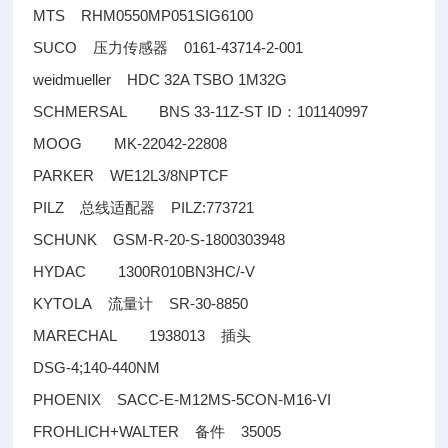
MTS RHM0550MP051SIG6100
SUCO
0161-43714-2-001
压力传感器
weidmueller HDC 32A TSBO 1M32G
SCHMERSAL BNS 33-11Z-ST ID
101140997
：
MOOG MK-22042-22808
PARKER WE12L3/8NPTCF
PILZ
PILZ:773721
总线适配器
SCHUNK GSM-R-20-S-1800303948
HYDAC 1300R010BN3HC/-V
KYTOLA
SR-30-8850
流量计
MARECHAL 1938013
插头
DSG-4;140-440NM
PHOENIX SACC-E-M12MS-5CON-M16-VI
FROHLICH+WALTER
35005
备件