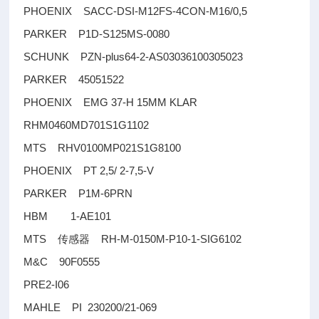
PHOENIX SACC-DSI-M12FS-4CON-M16/0,5
PARKER P1D-S125MS-0080
SCHUNK PZN-plus64-2-AS03036100305023
PARKER 45051522
PHOENIX EMG 37-H 15MM KLAR
RHM0460MD701S1G1102
MTS RHV0100MP021S1G8100
PHOENIX PT 2,5/ 2-7,5-V
PARKER P1M-6PRN
HBM 1-AE101
MTS
RH-M-0150M-P10-1-SIG6102
传感器
M&C 90F0555
PRE2-I06
MAHLE PI 230200/21-069