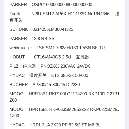
PARKER OSPP160000000080000000000
Turck NI8U-EM12-AP6X-H1141/3D Nr.1644346
接
近开关
SCHUNK 0314096LM300-H325
PARKER 12-8 RB-SS
weidmueller LSF-SMT 7.62/04/180 1.5SN BK TU
HOBUT CT164M400/5-2.5/1
互感器
PILZ
PNOZ-X3 230VAC 24VDC
继电器
HYDAC
ETS 386-3-150-000
温度开关
BUCHER AP300/45-300/45 D 2280
MOOG HPR18B1 RKP100LC21T4Z00 RKP100LC21B1
Z00
MOOG HPR15B1 RKP063SM28S2Z22 RKP032SM28J
1Z00
HYDAC HRRL 3L A 2X20 PP 92,5/2 ST M6 BL