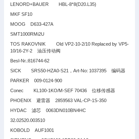
LENORD+BAUER HBL-8*8(D20.L35)
MKF SF10
MOOG D633-427A
SMT1000RMi2U
TOS RAKOVNIK Old VP2-10-2/10 Replaced by VP5-
10/16-2Y-2
油压传动阀
Besl-Nr.:816744-62
SICK SRS50-HZA0-S21
Art-No: 1037395
，
编码器
PARKER 009-0124-900
Conec KL100-1KO/M-SEF 70436
位移传感器
PHOENIX
2859563 VAL-CP-1S-350
避雷器
HYDAC
0063DN010BN4HC
滤芯
32.02520.003510
KOBOLD AUF1001