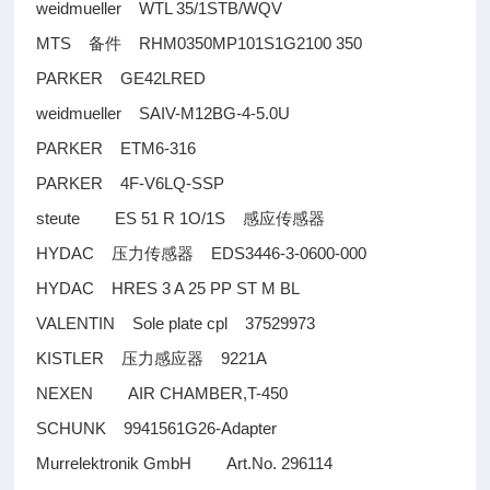
weidmueller WTL 35/1STB/WQV
MTS
RHM0350MP101S1G2100 350
备件
PARKER GE42LRED
weidmueller SAIV-M12BG-4-5.0U
PARKER ETM6-316
PARKER 4F-V6LQ-SSP
steute ES 51 R 1O/1S
感应传感器
HYDAC
EDS3446-3-0600-000
压力传感器
HYDAC HRES 3 A 25 PP ST M BL
VALENTIN Sole plate cpl 37529973
KISTLER
9221A
压力感应器
NEXEN AIR CHAMBER,T-450
SCHUNK 9941561G26-Adapter
Murrelektronik GmbH Art.No. 296114