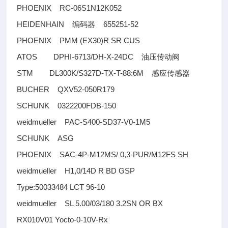
PHOENIX RC-06S1N12K052
HEIDENHAIN
655251-52
编码器
PHOENIX PMM (EX30)R SR CUS
ATOS DPHI-6713/DH-X-24DC
油压传动阀
STM DL300K/S327D-TX-T-88:6M
感应传感器
BUCHER QXV52-050R179
SCHUNK 0322200FDB-150
weidmueller PAC-S400-SD37-V0-1M5
SCHUNK ASG
PHOENIX SAC-4P-M12MS/ 0,3-PUR/M12FS SH
weidmueller H1,0/14D R BD GSP
Type:50033484 LCT 96-10
weidmueller SL 5.00/03/180 3.2SN OR BX
RX010V01 Yocto-0-10V-Rx