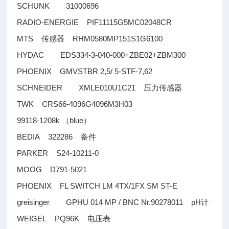
SCHUNK 31000696
RADIO-ENERGIE PIF11115G5MC02048CR
MTS
RHM0580MP151S1G6100
传感器
HYDAC EDS334-3-040-000+ZBE02+ZBM300
PHOENIX GMVSTBR 2,5/ 5-STF-7,62
SCHNEIDER XMLE010U1C21
压力传感器
TWK CRS66-4096G4096M3H03
99118-1208k
blue
（
）
BEDIA 322286
备件
PARKER S24-10211-0
MOOG D791-5021
PHOENIX FL SWITCH LM 4TX/1FX SM ST-E
greisinger GPHU 014 MP / BNC Nr.90278011 pH
计
WEIGEL PQ96K
电压表