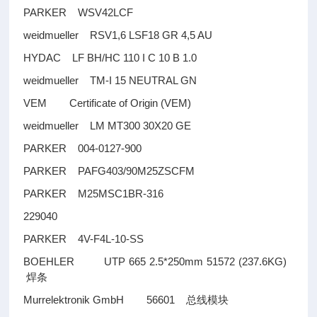
PARKER WSV42LCF
weidmueller RSV1,6 LSF18 GR 4,5 AU
HYDAC LF BH/HC 110 I C 10 B 1.0
weidmueller TM-I 15 NEUTRAL GN
VEM Certificate of Origin (VEM)
weidmueller LM MT300 30X20 GE
PARKER 004-0127-900
PARKER PAFG403/90M25ZSCFM
PARKER M25MSC1BR-316
229040
PARKER 4V-F4L-10-SS
BOEHLER UTP 665 2.5*250mm 51572 (237.6KG)
焊条
Murrelektronik GmbH 56601
总线模块