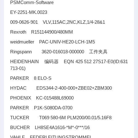
PSMComm-Software
EY-2251-MK.0023
009-0626-901 VLV,115AC,2NC,KLZ,1/4-28&1
Rexroth R151144900/480MM
weidmueller PAC-UNIV-HE20-LCH-1M5
Ringspann 3620-016018-000000
工件夹具
HEIDENHAIN
EQN 425 512 27S17-E0(ID:631
编码器
713-01)
PARKER 8 ELO-S
HYDAC EDS344-2-400-000+ZBE02+ZBM300
PHOENIX KC-015488L69000
PARKER P1K-S080DA-0700
TUCKER T069 580-6M PLM200/00.01/5.16F8
BUCHER LH8SE4A1616-*M*-0***/16
VAHLE FEDERLEITUNGSTROMMEL