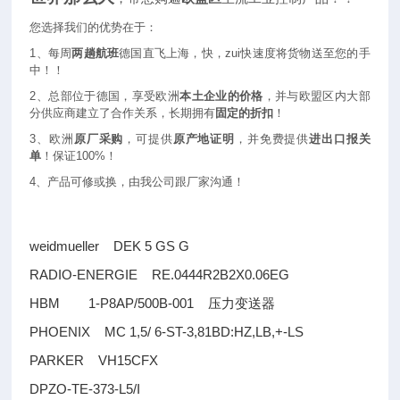
您选择我们的优势在于：
1
、每周
两趟航班
德国直飞上海，快，zui快速度将货物送至您的手
中！！
2
、总部位于德国，享受欧洲
本土企业的价格
，并与欧盟区内大部
分供应商建立了合作关系，长期拥有
固定的折扣
！
3
、欧洲
原厂采购
，可提供
原产地证明
，并免费提供
进出口报关
单
！保证100%！
4
、产品可修或换，由我公司跟厂家沟通！
weidmueller DEK 5 GS G
RADIO-ENERGIE RE.0444R2B2X0.06EG
HBM 1-P8AP/500B-001
压力变送器
PHOENIX MC 1,5/ 6-ST-3,81BD:HZ,LB,+-LS
PARKER VH15CFX
DPZO-TE-373-L5/I