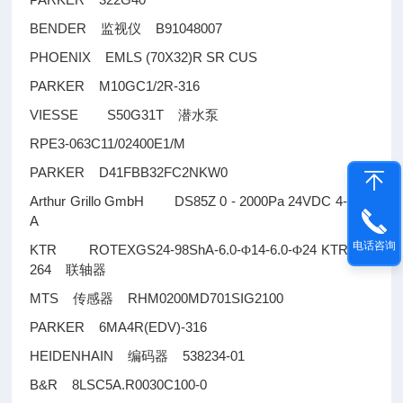
BENDER
B91048007
监视仪
PHOENIX EMLS (70X32)R SR CUS
PARKER M10GC1/2R-316
VIESSE S50G31T
潜水泵
RPE3-063C11/02400E1/M
PARKER D41FBB32FC2NKW0
Arthur Grillo GmbH DS85Z 0 - 2000Pa 24VDC 4-20m
A
电话咨询
KTR ROTEXGS24-98ShA-6.0-
14-6.0-
24 KTR.386
Φ
Φ
264
联轴器
MTS
RHM0200MD701SIG2100
传感器
PARKER 6MA4R(EDV)-316
HEIDENHAIN
538234-01
编码器
B&R 8LSC5A.R0030C100-0