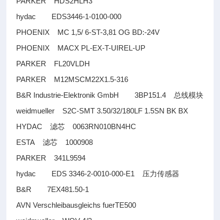
PARKER HDS2HLH3
hydac EDS3446-1-0100-000
PHOENIX MC 1,5/ 6-ST-3,81 OG BD:-24V
PHOENIX MACX PL-EX-T-UIREL-UP
PARKER FL20VLDH
PARKER M12MSCM22X1.5-316
B&R Industrie-Elektronik GmbH 3BP151.4
总线模块
weidmueller S2C-SMT 3.50/32/180LF 1.5SN BK BX
HYDAC
0063RN010BN4HC
滤芯
ESTA
1000908
滤芯
PARKER 341L9594
hydac EDS 3346-2-0010-000-E1
压力传感器
B&R 7EX481.50-1
AVN Verschleibausgleichs fuerTE500