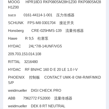
MOOG HPR18D3 RKP080SM28H1Z00 RKP080SM28
H1Z00
suco 0161-44114-1-001
压力传感器
SCHUNK FPS-M8 0301704
接近开关
Honsberg CRE-025HMS-139
流量传感器
Hawe R 9,5
柱塞泵
HYDAC 24L*7/8-14UNF/VG5
209.703.153.014.108
RITTAL 3216480
HYDAC RF BN/HC 160 D E 20 LE 1.0 /-V
PHOENIX
CONTACT UMK-8 OM-R/MF/MKD
控制板
S/P
weidmueller DIGI CHECK PRO
ABB 7962772 FS2000
流量传感器
weidmueller DEK 8 RT NEUTRAL