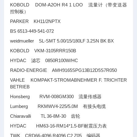
KOBOLD DOM-A2OH R4 1 LOO
流量计（带变送器
控制板）
PARKER KH11/2NPTX
BS 6513-449-541-072
weidmueller SL-SMT 5.00/15/180LF 3.2SN BK BX
KOBOLD VKM-3105RRR150B
HYDAC
0850R100W/HC
滤芯
RADIO-ENERGIE AMH9165SPG13B12D5S7R050
VAHLE KOMPAKT-STROMABNEHMER F. TRICHTER
BETRIEB
Honsberg RVM-008GM300
流量传感器
Lumberg RKMWV4-225/5.0M
有接头电缆
Chiaravalli TL 36-8M-30
齿轮
HYDAC HM63-16-RM14*1.5-BF
耐震压力表
TWK CRD66-4096 R4096 C2 Z05
编码器