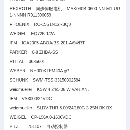
REXROTH
MSK040B-0600-NN-M1-UG
同步伺服电机
1-NNNN R911306059
PHOENIX RC-19S1N12R3Q9
WEIGEL EQ72K 1/2A
IFM IGA2005-ABOA/BS-201-A/94/RT
PARKER 6-8 ZHBA-SS
RITTAL 3685601
WEBER NH000KTFM40A gG
SCHUNK SWM-TSS-33150302584
weidmueller KSW 4 24/5,08 W VARIAN.
IFM VS3000/24VDC
weidmueller SLDV-THR 5.00/24/180G 3.2SN BK BX
WEIGEL CP-L96A 0-1600VDC
PILZ 751107
自动控制器