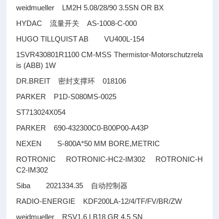
weidmueller LM2H 5.08/28/90 3.5SN OR BX
HYDAC
AS-1008-C-000
流量开关
HUGO TILLQUIST AB VU400L-154
1SVR430801R1100 CM-MSS Thermistor-Motorschutzrela
is (ABB) 1W
DR.BREIT
018106
密封支撑环
PARKER P1D-S080MS-0025
ST713024X054
PARKER 690-432300C0-B00P00-A43P
NEXEN S-800A*50 MM BORE,METRIC
ROTRONIC ROTRONIC-HC2-IM302 ROTRONIC-H
C2-IM302
Siba 2021334.35
自动控制器
RADIO-ENERGIE KDF200LA-12/4/TF/FV/BR/ZW
weidmueller RSV1,6 LB18 GR 4,5 SN