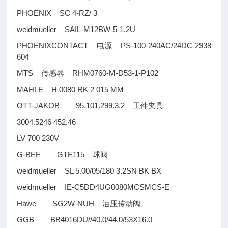
PHOENIX SC 4-RZ/ 3
weidmueller SAIL-M12BW-5-1.2U
PHOENIXCONTACT
PS-100-240AC/24DC 2938
电源
604
MTS
RHM0760-M-D53-1-P102
传感器
MAHLE H 0080 RK 2 015 MM
OTT-JAKOB 95.101.299.3.2
工件夹具
3004.5246 452.46
LV 700 230V
G-BEE GTE115
球阀
weidmueller SL 5.00/05/180 3.2SN BK BX
weidmueller IE-C5DD4UG0080MCSMCS-E
Hawe SG2W-NUH
油压传动阀
GGB BB4016DU//40.0/44.0/53X16.0