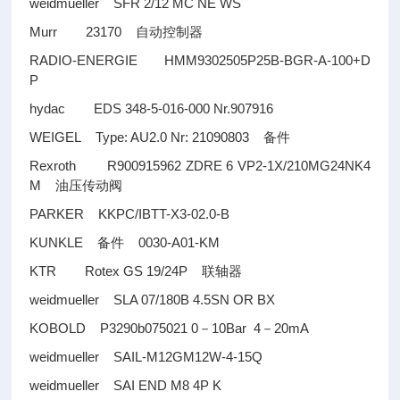
weidmueller SFR 2/12 MC NE WS
Murr 23170
自动控制器
RADIO-ENERGIE HMM9302505P25B-BGR-A-100+D
P
hydac EDS 348-5-016-000 Nr.907916
WEIGEL Type: AU2.0 Nr: 21090803
备件
Rexroth R900915962 ZDRE 6 VP2-1X/210MG24NK4
M
油压传动阀
PARKER KKPC/IBTT-X3-02.0-B
KUNKLE
0030-A01-KM
备件
KTR Rotex GS 19/24P
联轴器
weidmueller SLA 07/180B 4.5SN OR BX
KOBOLD P3290b075021 0
10Bar 4
20mA
－
－
weidmueller SAIL-M12GM12W-4-15Q
weidmueller SAI END M8 4P K