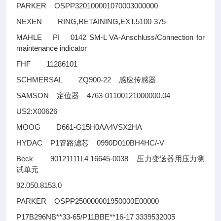
PARKER OSPP320100001070003000000
NEXEN RING,RETAINING,EXT,5100-375
MAHLE PI 0142 SM-L VA-Anschluss/Connection for
maintenance indicator
FHF 11286101
SCHMERSAL ZQ900-22
感应传感器
SAMSON
4763-01100121000000.04
定位器
US2:X00626
MOOG D661-G15H0AA4VSX2HA
HYDAC P1
0990D010BH4HC/-V
管路滤芯
Beck 90121111L4 16645-0038
压力变送器用压力测
试单元
92.050.8153.0
PARKER OSPP250000001950000E00000
P17B296NB**33-65/P11BBE**16-17 3339532005