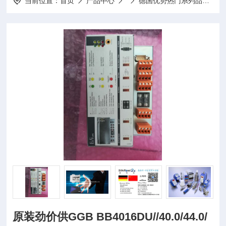
当前位置：
首页
产品中心
德国优势热门系列品牌
I
原装劲价供GGB BB4016DU//40.0/44.0/