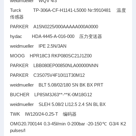
weidmueller WQV 4/3
Turck TP-306A-CF-H1141-L5000 Nr:9910481
温度
传感器
PARKER A15N0225/000AAAAA000A0000
hydac HDA 4445-A-016-000
压力变送器
weidmueller IPE 2.5N/3AN
MOOG HPR18C3 RKP080SC21J1Z00
PARKER LBB080EP00850NLA00000NNN
PARKER C3S075V4F10I11T30M12
weidmueller BLT 5.08/02/180 SN BK BX PRT
BUCHER LP8SM3J63**-**K-0M18G12
weidmueller SLEH 5.08/2 LI12.5 2.4 SN BL BX
TWK IW120/24-0.25-T
编码器
OMG20.700144 0.3-45l/min 0-200bar -20-150
G3/4 K2
℃
pulses/l