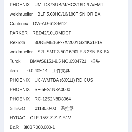
PHOENIX UM- D37SUB/M/HC3/16DI/LA/FMT
weidmueller BLF 5.08HC/16/180F SN OR BX
Contrinex DW-AD-618-M12
PARKER RED42/10LOMDCF
Rexroth 3DREME16P-7X/200YG24K31F1V
weidmueller S2L-SMT 3.50/16/90LF 3.2SN BK BX
Turck BMWS8151-8,5 NO.6904721
插头
item 0.0.409.14
工件夹具
PHOENIX UC-WMTBA (60X11) RD CUS
PHOENIX SF-5ES1N8A0000
PHOENIX RC-12S2N8D8064
STEGO 01180.0-00
温控器
HYDAC OLF-15/Z-Z-Z-Z-E/-V
B&R 8I0BR060.000-1