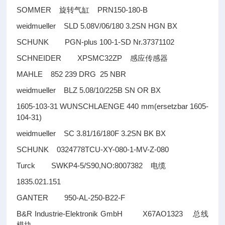
SOMMER
PRN150-180-B
旋转气缸
weidmueller SLD 5.08V/06/180 3.2SN HGN BX
SCHUNK PGN-plus 100-1-SD Nr.37371102
SCHNEIDER XPSMC32ZP
感应传感器
MAHLE 852 239 DRG 25 NBR
weidmueller BLZ 5.08/10/225B SN OR BX
1605-103-31 WUNSCHLAENGE 440 mm(ersetzbar 1605-
104-31)
weidmueller SC 3.81/16/180F 3.2SN BK BX
SCHUNK 0324778TCU-XY-080-1-MV-Z-080
Turck SWKP4-5/S90,NO:8007382
电缆
1835.021.151
GANTER 950-AL-250-B22-F
B&R Industrie-Elektronik GmbH X67AO1323
总线