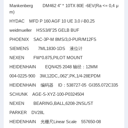
Mankenberg DM462 4" * 10TX 80E -6EV(Ra <= 0,4 μ
m)
HYDAC MFD P 160 AGF 10 UE 3.0 /-B0.25
weidmueller HSS3/8"25 GELB BUF
PHOENIX SAC-3P-M 8MS/3,0-PUR/M12FS
SIEMENS 7ML1830-1DS
液位计
NEXEN FW*0.875,PILOT MOUNT
HEIDENHAIN EQN425 2048
12MM
轴径：
004-0225-900 3W,12DC,.062",PK,1/4-28EPDM
HEIDENHAIN
ID
538727-05 GI355.072C335
编码器
：
SCHUNK AGE-S-XYZ-100-P0324504
NEXEN BEARING,BALL,6208-2NSL/ST
PARKER DV28L
HEIDENHAIN
Linear Scale 557650-08
光栅尺