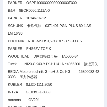
PARKER OSPP40000000080000000F000
B&R 8BCR0050.1111A-0
PARKER 10346-16-12
SCHUNK
0371401 PGN-PLUS 80-1 AS
卡爪气缸
LM 16/30
PHOENIX NBC-MSD/ 0,5-93E/FSD SCO US
PARKER FHS68VITCF-K
WOODHEAD D
1A5000-34
网自接线母头
Turck NI20-CK40-Y1X-H1141 Nr:4065200
接近开关
BEDIA Motorentechnik GmbH & Co KG 15300082 42
0303
压力传感器
KUBLER 8.LI20.1111.2050
INTZA GE03/C-1-0353
motrona GV204