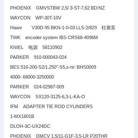
PHOENIX GMVSTBW 2,5/ 3-ST-7,62 BD:NZ
WAYCON WP-30T-10V
Hawe V30D-95 BKN-1-0-03 LLS-2/829
柱塞泵
TWK encoder system IBS CRS66-4096M
KNIEL
58110902
电源
PARKER 910-000043-024
BES 516-200-S2/1.250"-S5,s-nr: BHS0009
4000- 68000-3250000
PARKER 024-02987-009
WAYCON SX120-3125-6,3-L-KA-O
IFM ADAPTER TIE ROD CYLINDERS
1-MX1601B
DLOH-3C-UX24DC
PHOENIX DMCV 1,5/11-G1F-3,5-LR P20THR