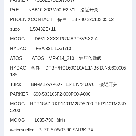
P+F NBB10-30GM50-E2-V1
接近开关
PHOENIXCONTACT
EBR40 220102.05.02
备件
suco 1.59432E+11
MOOG D661-XXXX P80JABF6VSX2-A
HYDAC FSA 381-1.X/T/10
ATOS ATOS HMP-014_210
油压传动阀
HYDAC
DFBH/HC160G10A1.1/-B6 D/N:8600005
备件
185
Turck Bi4-M12-AP6X-H1141 Nr:46070
接近开关
PARKER 690-533105F2-000P00-A000
MOOG HPR18A7 RKP140TM28D5Z00 RKP140TM28D
5Z00
MOOG L085-796
油缸
weidmueller BLZF 5.08/07/90 SN BK BX