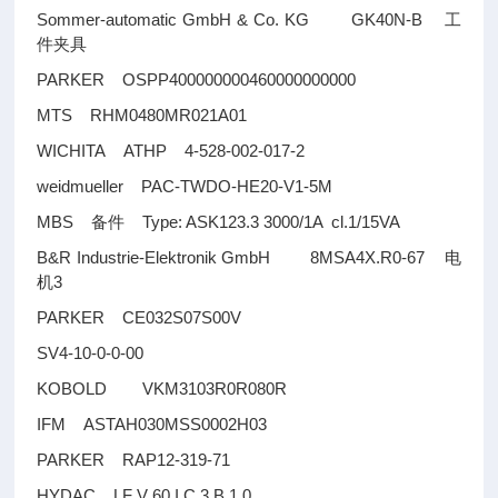
Sommer-automatic GmbH & Co. KG GK40N-B
工
件夹具
PARKER OSPP400000000460000000000
MTS RHM0480MR021A01
WICHITA ATHP 4-528-002-017-2
weidmueller PAC-TWDO-HE20-V1-5M
MBS
Type: ASK123.3 3000/1A cl.1/15VA
备件
B&R Industrie-Elektronik GmbH 8MSA4X.R0-67
电
3
机
PARKER CE032S07S00V
SV4-10-0-0-00
KOBOLD VKM3103R0R080R
IFM ASTAH030MSS0002H03
PARKER RAP12-319-71
HYDAC LF V 60 I C 3 B 1.0