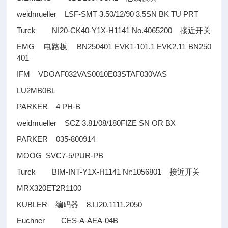
weidmueller LSF-SMT 3.50/12/90 3.5SN BK TU PRT
Turck NI20-CK40-Y1X-H1141 No.4065200
接近开关
EMG
BN250401 EVK1-101.1 EVK2.11 BN250
电路板
401
IFM VDOAF032VAS0010E03STAF030VAS
LU2MB0BL
PARKER 4 PH-B
weidmueller SCZ 3.81/08/180FIZE SN OR BX
PARKER 035-800914
MOOG SVC7-5/PUR-PB
Turck BIM-INT-Y1X-H1141 Nr:1056801
接近开关
MRX320ET2R1100
KUBLER
8.LI20.1111.2050
编码器
Euchner CES-A-AEA-04B