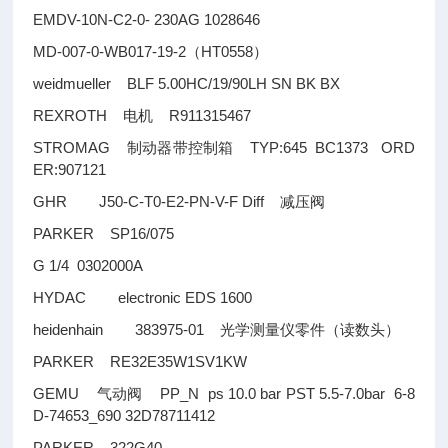
EMDV-10N-C2-0- 230AG 1028646
MD-007-0-WB017-19-2
HT0558
（
）
weidmueller BLF 5.00HC/19/90LH SN BK BX
REXROTH
R911315467
电机
STROMAG
TYP:645 BC1373 ORD
制动器带控制箱
ER:907121
GHR J50-C-T0-E2-PN-V-F Diff
减压阀
PARKER SP16/075
G 1/4 0302000A
HYDAC electronic EDS 1600
heidenhain 383975-01
光学测量仪零件（读数头）
PARKER RE32E35W1SV1KW
GEMU
PP_N ps 10.0 bar PST 5.5-7.0bar 6-8
气动阀
D-74653_690 32D78711412
PARKER 322G40