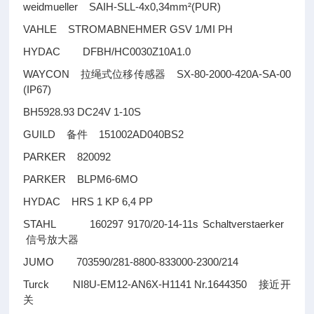
weidmueller SAIH-SLL-4x0,34mm²(PUR)
VAHLE STROMABNEHMER GSV 1/MI PH
HYDAC DFBH/HC0030Z10A1.0
WAYCON
SX-80-2000-420A-SA-00
拉绳式位移传感器
(IP67)
BH5928.93 DC24V 1-10S
GUILD
151002AD040BS2
备件
PARKER 820092
PARKER BLPM6-6MO
HYDAC HRS 1 KP 6,4 PP
STAHL 160297 9170/20-14-11s Schaltverstaerker
信号放大器
JUMO 703590/281-8800-833000-2300/214
Turck NI8U-EM12-AN6X-H1141 Nr.1644350
接近开
关