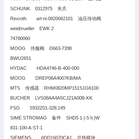
SCHUNK 0312975
夹爪
Rexroth art-nr.0820062101
油压传动阀
weidmueller EWK 2
74780060
MOOG
D663-7398
侍服阀
BWU2651
HYDAC HDA4746-B-400-000
MOOG DREP06A4007KB/MA
MTS
RHM0820MP151S1G6100
传感器
BUCHER LVS08AA4A5CJ21A00B-KK
FSG 5932Z01-328.149
SIME STROMAG
SHD5 1 (-5
)W
备件
％
831-100-A-ST-1
SIEMENS 6DD16070CA1
总线模块