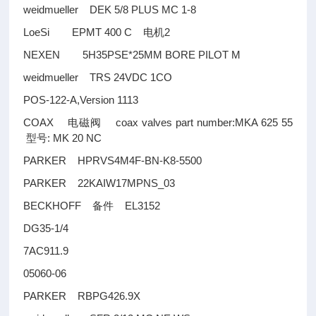
weidmueller DEK 5/8 PLUS MC 1-8
LoeSi EPMT 400 C
2
电机
NEXEN 5H35PSE*25MM BORE PILOT M
weidmueller TRS 24VDC 1CO
POS-122-A,Version 1113
COAX
coax valves part number:MKA 625 55
电磁阀
: MK 20 NC
型号
PARKER HPRVS4M4F-BN-K8-5500
PARKER 22KAIW17MPNS_03
BECKHOFF
EL3152
备件
DG35-1/4
7AC911.9
05060-06
PARKER RBPG426.9X