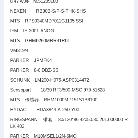
u 47 w9/k nr.51299100
NEXEN RB30B-S/P-S-THK-SHS
MTS RPS0340MD7011G1105 SSI
IFM IE-3001-ANOG
MTS GHM0260MRR41R01
VM319/4
PARKER JPMFK4
PARKER 8-6 DBZ-SS
SCHUNK LM200-H075-ASP0314472
Sensopart 18/30 RF3/500-MSC 979-51628
MTS
RHM1000MP151S1B6100
传感器
HYDAC HDA3844-A-250-Y00
RINGSPANN
80/120*86 4205.080.201.000000 R
锥套
LK 402
PARKER M10MSEL1/2N-6MO