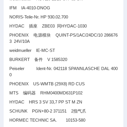
IFM IA-4010-DNOG
NORIS-Teile-Nr. HP 930.02.700
HYDAC
ZBE03
HYDAC-1030
插座
同
PHOENIX
QUINT-PS/1AC/24DC/10 286676
电源模块
3 24V/10A
weidmueller IE-MC-ST
BURKERT
V 1585320
备件
Peiseler Ident-Nr. 042118 SPANNLASCHE DAL 400
0
PHOENIX US-WMTB (29X8) RD CUS
MTS
RHM0400MD631P102
编码器
HYDAC HRS 3 SV 33,7 PP ST M ZN
SCHUNK PGN+80-2 371151 2
指气爪
HORMEC TECHNIC SA. 10153-580