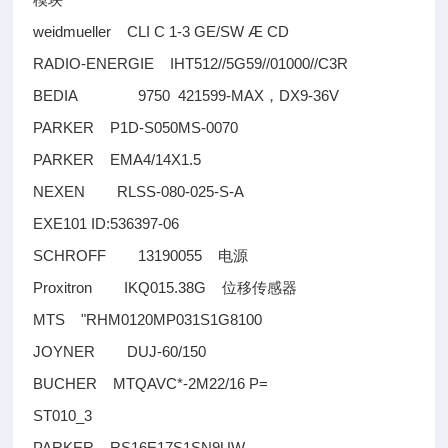
模块
weidmueller CLI C 1-3 GE/SW Æ CD
RADIO-ENERGIE IHT512//5G59//01000//C3R
BEDIA 9750 421599-MAX
DX9-36V
，
PARKER P1D-S050MS-0070
PARKER EMA4/14X1.5
NEXEN RLSS-080-025-S-A
EXE101 ID:536397-06
SCHROFF 13190055
电源
Proxitron IKQ015.38G
位移传感器
MTS "RHM0120MP031S1G8100
JOYNER DUJ-60/150
BUCHER MTQAVC*-2M22/16 P=
ST010_3
PARKER RS16E17S1SN9UW