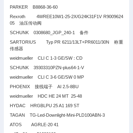
PARKER B8868-36-60
Rexroth 4WREE10W1-25-2X/G24K31F1V R9009624
05
油压传动阀
SCHUNK 0308680_JGP_240-1
备件
SARTORIUS Typ PR 6211/13LT+PR6011/30N
称重
传感器
weidmueller CLI C 1-3 GE/SW : CD
SCHUNK 39303310PZN-plus64-1-V
weidmueller CLI C 3-6 GE/SW 0 MP
PHOENIX
AI 2.5-8BU
接线端子
weidmueller HDC HE 24 MT 25-48
HYDAC HRGBLPU 25 A1 169 ST
TAGAN TG-Led-Downlight-Mini-PLD100ABN-3
ATOS AGRLE-20 41