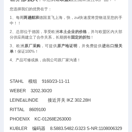
您选择我们的优势在于：
1
、每周
两趟航班
德国直飞上海，快，zui快速度将货物送至您的手
中！！
2
、总部位于德国，享受欧洲
本土企业的价格
，并与欧盟区内大部
分供应商建立了合作关系，长期拥有
固定的折扣
！
3
、欧洲
原厂采购
，可提供
原产地证明
，并免费提供
进出口报关
单
！保证100%！
4
、产品可修或换，由我公司跟厂家沟通！
STAHL
9160/23-11-11
模组
WEBER 3202.30/20
LEINE&LINDE
IKZ 302.28H
接近开关
RITTAL 8609100
PHOENIX KC-01268E263000
KUBLER
8.5883.5482.G323 S-NR:1108006329
编码器