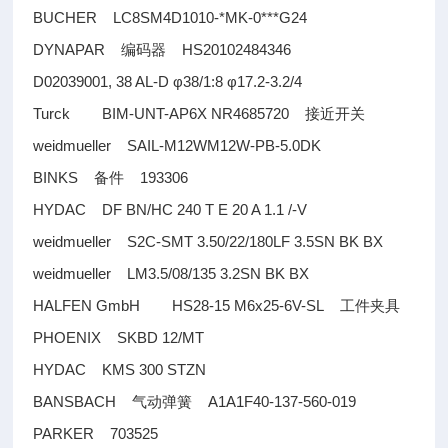
BUCHER LC8SM4D1010-*MK-0***G24
DYNAPAR
HS20102484346
编码器
D02039001, 38 AL-D φ38/1:8 φ17.2-3.2/4
Turck BIM-UNT-AP6X NR4685720
接近开关
weidmueller SAIL-M12WM12W-PB-5.0DK
BINKS
193306
备件
HYDAC DF BN/HC 240 T E 20 A 1.1 /-V
weidmueller S2C-SMT 3.50/22/180LF 3.5SN BK BX
weidmueller LM3.5/08/135 3.2SN BK BX
HALFEN GmbH HS28-15 M6x25-6V-SL
工件夹具
PHOENIX SKBD 12/MT
HYDAC KMS 300 STZN
BANSBACH
A1A1F40-137-560-019
气动弹簧
PARKER 703525