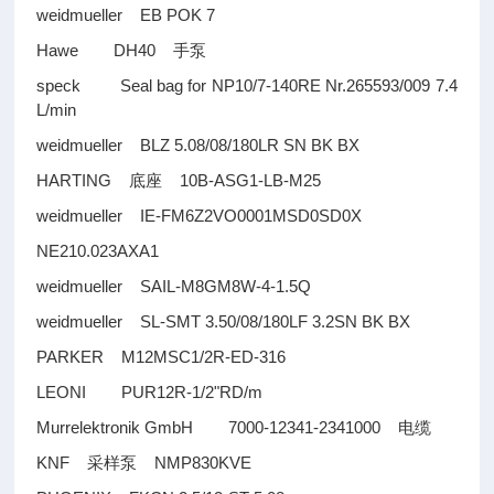
weidmueller EB POK 7
Hawe DH40
手泵
speck Seal bag for NP10/7-140RE Nr.265593/009 7.4
L/min
weidmueller BLZ 5.08/08/180LR SN BK BX
HARTING
10B-ASG1-LB-M25
底座
weidmueller IE-FM6Z2VO0001MSD0SD0X
NE210.023AXA1
weidmueller SAIL-M8GM8W-4-1.5Q
weidmueller SL-SMT 3.50/08/180LF 3.2SN BK BX
PARKER M12MSC1/2R-ED-316
LEONI PUR12R-1/2"RD/m
Murrelektronik GmbH 7000-12341-2341000
电缆
KNF
NMP830KVE
采样泵