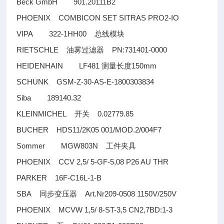
Beck GmbH 901.20111B2
PHOENIX COMBICON SET SITRAS PRO2-IO
VIPA 322-1HH00
总线模块
RIETSCHLE
PN:731401-0000
油雾过滤器
HEIDENHAIN LF481
150mm
测量长度
SCHUNK GSM-Z-30-AS-E-1800303834
Siba 189140.32
KLEINMICHEL
0.02779.85
开关
BUCHER HDS11/2K05 001/MOD.2/004F7
Sommer MGW803N
工件夹具
PHOENIX CCV 2,5/ 5-GF-5,08 P26 AU THR
PARKER 16F-C16L-1-B
SBA
Art.Nr209-0508 1150V/250V
同步变压器
PHOENIX MCVW 1,5/ 8-ST-3,5 CN2,7BD:1-3