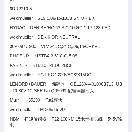
6DR2210-5.
weidmueller SLS 5.08/15/180B SN OR BX
HYDAC DFN BH/HC 63 S C 10 GC 1.1 /-123-LED
weidmueller DEK 6 OR NEUTRAL
009-0977-900 VLV,24DC,2NC,.06,1/8CF,KEL
PHOENIX MSTBA 2,5/18-G-5,08
PARKER RHZ10LRED0.2BCF
weidmueller EGT EG4 230VAC/2X15DC
LENORD+BAUER
GEL260-V-01000B713 UB
编码器
=10-30VDC SER.No:Q05069
配编码器插头
Murr 55290
总线模块
weidmueller TM 205/15 V0
HBM
T22-100NM 15
+5/-5V
扭矩传感器
米带插头线
输
出