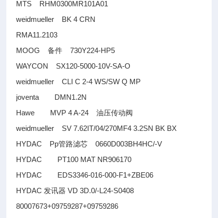
MTS RHM0300MR101A01
weidmueller BK 4 CRN
RMA11.2103
MOOG
730Y224-HP5
备件
WAYCON SX120-5000-10V-SA-O
weidmueller CLI C 2-4 WS/SW Q MP
joventa DMN1.2N
Hawe MVP 4 A-24
油压传动阀
weidmueller SV 7.62IT/04/270MF4 3.2SN BK BX
HYDAC Pp
0660D003BH4HC/-V
管路滤芯
HYDAC PT100 MAT NR906170
HYDAC EDS3346-016-000-F1+ZBE06
HYDAC
VD 3D.0/-L24-S0408
发讯器
80007673+09759287+09759286