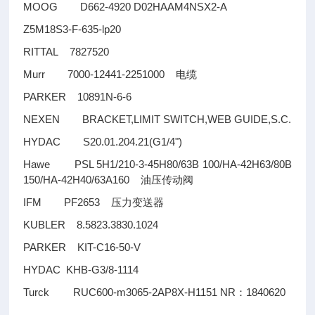
MOOG D662-4920 D02HAAM4NSX2-A
Z5M18S3-F-635-lp20
RITTAL 7827520
Murr 7000-12441-2251000
电缆
PARKER 10891N-6-6
NEXEN BRACKET,LIMIT SWITCH,WEB GUIDE,S.C.
HYDAC S20.01.204.21(G1/4")
Hawe PSL 5H1/210-3-45H80/63B 100/HA-42H63/80B
150/HA-42H40/63A160
油压传动阀
IFM PF2653
压力变送器
KUBLER 8.5823.3830.1024
PARKER KIT-C16-50-V
HYDAC KHB-G3/8-1114
Turck RUC600-m3065-2AP8X-H1151 NR
1840620
：