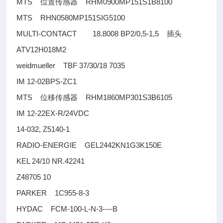
MTS
RHM0900MP151S1B8100
位置传感器
MTS RHN0580MP151SIG5100
MULTI-CONTACT 18.8008 BP2/0,5-1,5
插头
ATV12H018M2
weidmueller TBF 37/30/18 7035
IM 12-02BPS-ZC1
MTS
RHM1860MP301S3B6105
位移传感器
IM 12-22EX-R/24VDC
14-032, Z5140-1
RADIO-ENERGIE GEL2442KN1G3K150E
KEL 24/10 NR.42241
Z48705 10
PARKER 1C955-8-3
HYDAC FCM-100-L-N-3----B