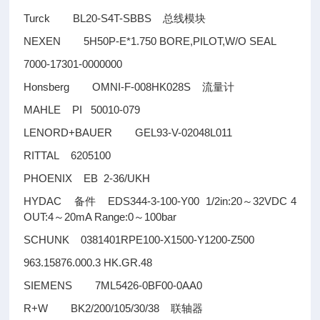
Turck BL20-S4T-SBBS
总线模块
NEXEN 5H50P-E*1.750 BORE,PILOT,W/O SEAL
7000-17301-0000000
Honsberg OMNI-F-008HK028S
流量计
MAHLE PI 50010-079
LENORD+BAUER GEL93-V-02048L011
RITTAL 6205100
PHOENIX EB 2-36/UKH
HYDAC
EDS344-3-100-Y00 1/2in:20
32VDC 4
备件
～
OUT:4
20mA Range:0
100bar
～
～
SCHUNK 0381401RPE100-X1500-Y1200-Z500
963.15876.000.3 HK.GR.48
SIEMENS 7ML5426-0BF00-0AA0
R+W BK2/200/105/30/38
联轴器