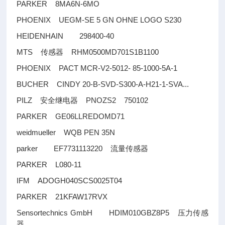
PARKER 8MA6N-6MO
PHOENIX UEGM-SE 5 GN OHNE LOGO S230
HEIDENHAIN 298400-40
MTS
RHM0500MD701S1B1100
传感器
PHOENIX PACT MCR-V2-5012- 85-1000-5A-1
BUCHER CINDY 20-B-SVD-S300-A-H21-1-SVA...
PILZ
PNOZS2 750102
安全继电器
PARKER GE06LLREDOMD71
weidmueller WQB PEN 35N
parker EF7731113220
流量传感器
PARKER L080-11
IFM ADOGH040SCS0025T04
PARKER 21KFAW17RVX
Sensortechnics GmbH HDIM010GBZ8P5
压力传感
器