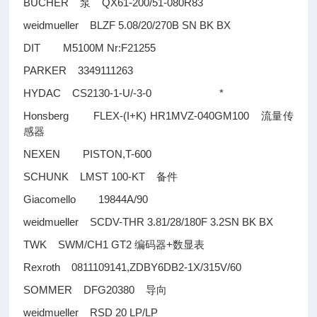
BUCHER
QX61-200/51-080R83
泵
weidmueller BLZF 5.08/20/270B SN BK BX
DIT M5100M Nr:F21255
PARKER 3349111263
HYDAC CS2130-1-U/-3-0 *
Honsberg FLEX-(I+K) HR1MVZ-040GM100
流量传
感器
NEXEN PISTON,T-600
SCHUNK LMST 100-KT
备件
Giacomello 19844A/90
weidmueller SCDV-THR 3.81/28/180F 3.2SN BK BX
TWK SWM/CH1 GT2
+
编码器
数显表
Rexroth 0811109141,ZDBY6DB2-1X/315V/60
SOMMER DFG20380
导向
weidmueller RSD 20 LP/LP