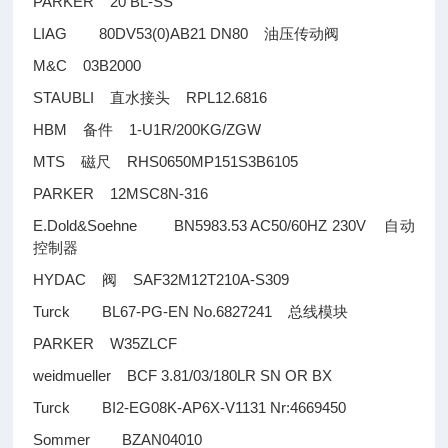
PARKER 20 BL-SS
LIAG 80DV53(0)AB21 DN80
油压传动阀
M&C 03B2000
STAUBLI
RPL12.6816
直水接头
HBM
1-U1R/200KG/ZGW
备件
MTS
RHS0650MP151S3B6105
磁尺
PARKER 12MSC8N-316
E.Dold&Soehne BN5983.53 AC50/60HZ 230V
自动
控制器
HYDAC
SAF32M12T210A-S309
阀
Turck BL67-PG-EN No.6827241
总线模块
PARKER W35ZLCF
weidmueller BCF 3.81/03/180LR SN OR BX
Turck BI2-EG08K-AP6X-V1131 Nr:4669450
Sommer BZAN04010