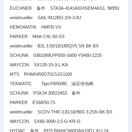
EUCHNER
STA3A-4141A024SEM4AS1 98993
备件
weidmueller SAIL-M12BG-2/4-3.0U
HEMOMATIK HMFB-VV
PARKER M6A-C4L-50-SS
weidmueller B2L 3.50/10/180QV5 SN BK BX
SCHUNK 0381089LPP050-S600-Y0400-Z225
WAYCON SX135-15-3-L-KA
MTS RHM0450D701S1G1100
TEKMATIC Tipo:FB50/80
油压传动阀
SCHUNK PSK34 30023453
备件
PARKER ES68/50.7S
weidmueller SCDV-THR 3.81/18/90G 3.2SN BK BX
WAYCON SX80-3000-2,5-G-KR-O
HYDAC
RFD BN/HC660DAN10D1.X/-L24
备件