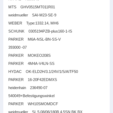
MTS GHV0515MT011R01
weidmueller SAI-M23-SE-9
WEBER Type:1332.14, MH6
SCHUNK 0305194PZB-plus160-1-IS
PARKER M6A-NSL-BN-SS-V
393000 -07
PARKER MOKEO208S
PARKER 4M4A-V4LN-SS
HYDAC OK-ELD2H/3.1/24V/1/S/AITF50
PARKER 16-20F42EDMXS
heidenhain 236490-07
540049+Befestigungswinkel
PARKER WH10SMOMDCF
weidmueller SL 5.08/06/180B 4.5SN BK BX