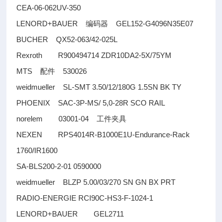
CEA-06-062UV-350
LENORD+BAUER
GEL152-G4096N35E07
编码器
BUCHER QX52-063/42-025L
Rexroth R900494714 ZDR10DA2-5X/75YM
MTS
530026
配件
weidmueller SL-SMT 3.50/12/180G 1.5SN BK TY
PHOENIX SAC-3P-MS/ 5,0-28R SCO RAIL
norelem 03001-04
工件夹具
NEXEN RPS4014R-B1000E1U-Endurance-Rack
1760/IR1600
SA-BLS200-2-01 0590000
weidmueller BLZP 5.00/03/270 SN GN BX PRT
RADIO-ENERGIE RCI90C-HS3-F-1024-1
LENORD+BAUER GEL2711