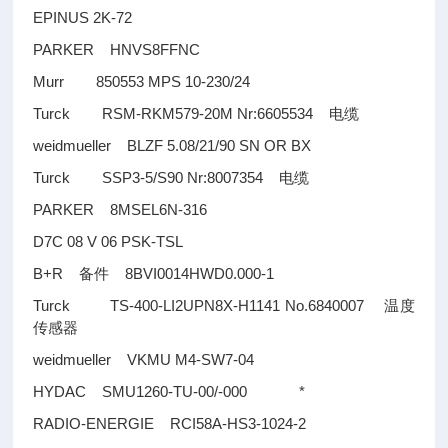
EPINUS 2K-72
PARKER HNVS8FFNC
Murr 850553 MPS 10-230/24
Turck RSM-RKM579-20M Nr:6605534
电缆
weidmueller BLZF 5.08/21/90 SN OR BX
Turck SSP3-5/S90 Nr:8007354
电缆
PARKER 8MSEL6N-316
D7C 08 V 06 PSK-TSL
B+R
8BVI0014HWD0.000-1
备件
Turck TS-400-LI2UPN8X-H1141 No.6840007
温度
传感器
weidmueller VKMU M4-SW7-04
HYDAC SMU1260-TU-00/-000 *
RADIO-ENERGIE RCI58A-HS3-1024-2