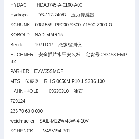
HYDAC HDA3745-A-0160-A00
Hydropa DS-117-240/B
压力传感器
SCHUNK 0381559LPE200-S600-Y1500-Z300-O
KOBOLD NAD-MMR15
Bender 107TD47
绝缘检测仪
EUCHNER
:093458 EMP-
安全插片水平安装板
定货号
B2
PARKER EVW25SMCF
MTS
RH S 0650M P10 1 S2B6 100
传感器
HAHN+KOLB 69330310
油石
729124
233 70 63 0 000
weidmueller SAIL-M12WM8W-4-10V
SCHENCK V495194.B01