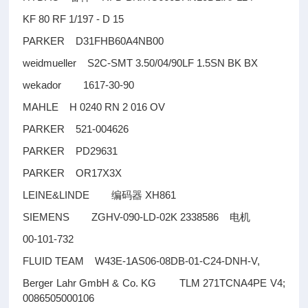
KF 80 RF 1/197 - D 15
PARKER D31FHB60A4NB00
weidmueller S2C-SMT 3.50/04/90LF 1.5SN BK BX
wekador 1617-30-90
MAHLE H 0240 RN 2 016 OV
PARKER 521-004626
PARKER PD29631
PARKER OR17X3X
LEINE&LINDE
XH861
编码器
SIEMENS ZGHV-090-LD-02K 2338586
电机
00-101-732
FLUID TEAM W43E-1AS06-08DB-01-C24-DNH-V,
Berger Lahr GmbH & Co. KG TLM 271TCNA4PE V4;
0086505000106