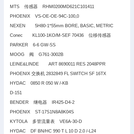
MTS
RHM0200MD621C101411
传感器
PHOENIX VS-OE-OE-94C-100,0
NEXEN 5H80-1*55mm BORE, BASIC, METRIC
Conec KL100-1KO/M-SEF 70436
位移传感器
PARKER 6-6 GW-SS
MOOG
G761-3002B
阀
LEINE&LINDE ART 8690011 RES 2048PPR
PHOENIX
2832849 FL SWITCH SF 16TX
交换机
HYDAC 0850 R 050 W /-KB
D-151
BENDER
IR425-D4-2
继电器
PHOENIX ST-17S1N8A8K04S
KYTOLA
VE6A-30-D
多管流量表
HYDAC DF BN/HC 990 T L 10 D 2.0 /-L24