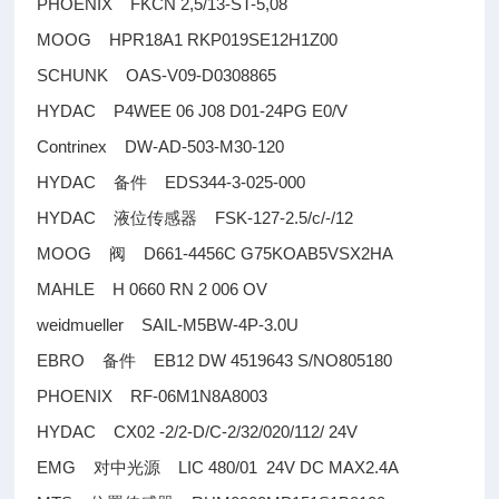
PHOENIX FKCN 2,5/13-ST-5,08
MOOG HPR18A1 RKP019SE12H1Z00
SCHUNK OAS-V09-D0308865
HYDAC P4WEE 06 J08 D01-24PG E0/V
Contrinex DW-AD-503-M30-120
HYDAC
EDS344-3-025-000
备件
HYDAC
FSK-127-2.5/c/-/12
液位传感器
MOOG
D661-4456C G75KOAB5VSX2HA
阀
MAHLE H 0660 RN 2 006 OV
weidmueller SAIL-M5BW-4P-3.0U
EBRO
EB12 DW 4519643 S/NO805180
备件
PHOENIX RF-06M1N8A8003
HYDAC CX02 -2/2-D/C-2/32/020/112/ 24V
EMG
LIC 480/01 24V DC MAX2.4A
对中光源