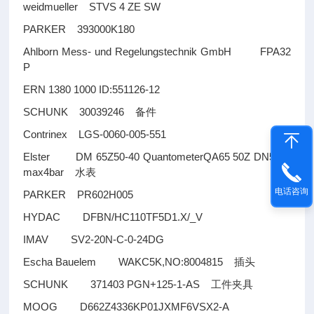
weidmueller STVS 4 ZE SW
PARKER 393000K180
Ahlborn Mess- und Regelungstechnik GmbH FPA32
P
ERN 1380 1000 ID:551126-12
SCHUNK 30039246
备件
Contrinex LGS-0060-005-551
Elster DM 65Z50-40 QuantometerQA65 50Z DN50 P
max4bar
水表
电话咨询
PARKER PR602H005
HYDAC DFBN/HC110TF5D1.X/_V
IMAV SV2-20N-C-0-24DG
Escha Bauelem WAKC5K,NO:8004815
插头
SCHUNK 371403 PGN+125-1-AS
工件夹具
MOOG D662Z4336KP01JXMF6VSX2-A