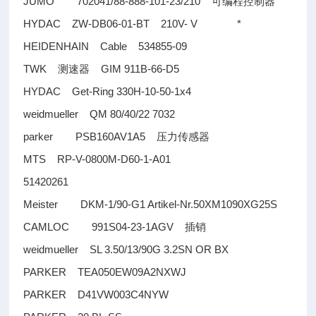
JUMO 702041/88-888-101-23/210
可编程控制器
HYDAC ZW-DB06-01-BT 210V- V *
HEIDENHAIN Cable 534855-09
TWK
GIM 911B-66-D5
测速器
HYDAC Get-Ring 330H-10-50-1x4
weidmueller QM 80/40/22 7032
parker PSB160AV1A5
压力传感器
MTS RP-V-0800M-D60-1-A01
51420261
Meister DKM-1/90-G1 Artikel-Nr.50XM1090XG25S
CAMLOC 991S04-23-1AGV
插销
weidmueller SL 3.50/13/90G 3.2SN OR BX
PARKER TEA050EW09A2NXWJ
PARKER D41VW003C4NYW