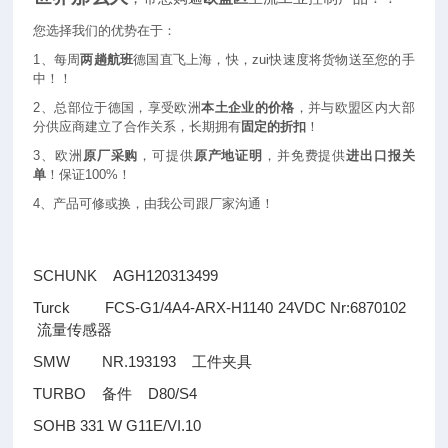
您选择我们的优势在于：
1
、每周
两趟航班
德国直飞上海，快，zui快速度将货物送至您的手
中！！
2
、总部位于德国，享受欧洲
本土企业的价格
，并与欧盟区内大部
分供应商建立了合作关系，长期拥有
固定的折扣
！
3
、欧洲
原厂采购
，可提供
原产地证明
，并免费提供
进出口报关
单
！保证100%！
4
、产品可修或换，由我公司跟厂家沟通！
SCHUNK AGH120313499
Turck FCS-G1/4A4-ARX-H1140 24VDC Nr:6870102
流量传感器
SMW NR.193193
工件夹具
TURBO
D80/S4
备件
SOHB 331 W G11E/VI.10