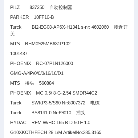
PILZ 837250
自动控制器
PARKER 10FF10-B
Turck BI2-EG08-AP6X-H1341 s-nr: 4602060
接近开
关
MTS RHM0925MB631P102
1001437
PHOENIX RC-07P1N126000
GMG-A/4P/0/0/0/16/16/D1
MTS
560884
接头
PHOENIX MC 0,5/ 8-G-2,54 SMDR44C2
Turck SWKP3-5/S90 Nr:8007372
电缆
Turck BS8141-0 Nr:69010
插头
HYDAC RFM W/HC 165 B D 50 F 1.0
G10XKCTHFECH 28 L/M ArtikelNo:285.3169