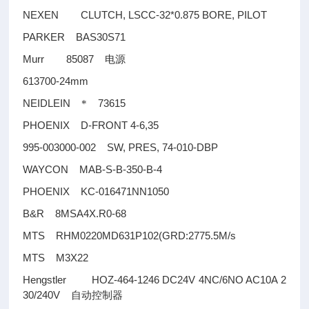
NEXEN CLUTCH, LSCC-32*0.875 BORE, PILOT
PARKER BAS30S71
Murr 85087
电源
613700-24mm
NEIDLEIN
73615
*
PHOENIX D-FRONT 4-6,35
995-003000-002 SW, PRES, 74-010-DBP
WAYCON MAB-S-B-350-B-4
PHOENIX KC-016471NN1050
B&R 8MSA4X.R0-68
MTS RHM0220MD631P102(GRD:2775.5M/s
MTS M3X22
Hengstler HOZ-464-1246 DC24V 4NC/6NO AC10A 2
30/240V
自动控制器