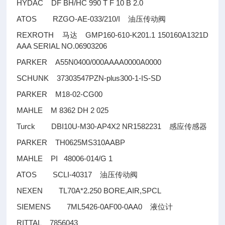
HYDAC DF BH/HC 990 T F 10 B 2.0
ATOS RZGO-AE-033/210/I
油压传动阀
REXROTH
GMP160-610-K201.1 150160A1321D
马达
AAA SERIAL NO.06903206
PARKER A55N0400/000AAAA0000A0000
SCHUNK 37303547PZN-plus300-1-IS-SD
PARKER M18-02-CG00
MAHLE M 8362 DH 2 025
Turck DBI10U-M30-AP4X2 NR1582231
感应传感器
PARKER TH0625MS310AABP
MAHLE PI 48006-014/G 1
ATOS SCLI-40317
油压传动阀
NEXEN TL70A*2.250 BORE,AIR,SPCL
SIEMENS 7ML5426-0AF00-0AA0
液位计
RITTAL 7856043