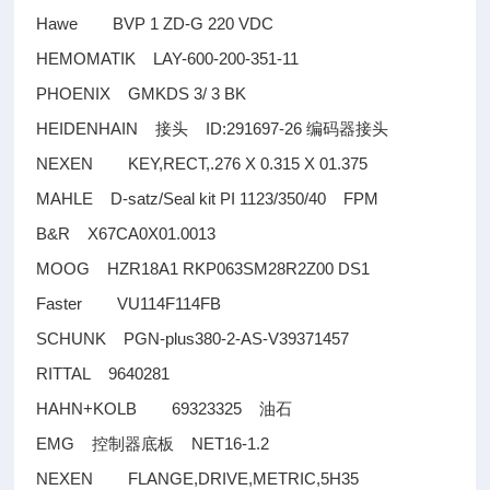
Hawe BVP 1 ZD-G 220 VDC
HEMOMATIK LAY-600-200-351-11
PHOENIX GMKDS 3/ 3 BK
HEIDENHAIN
ID:291697-26
接头
编码器接头
NEXEN KEY,RECT,.276 X 0.315 X 01.375
MAHLE D-satz/Seal kit PI 1123/350/40 FPM
B&R X67CA0X01.0013
MOOG HZR18A1 RKP063SM28R2Z00 DS1
Faster VU114F114FB
SCHUNK PGN-plus380-2-AS-V39371457
RITTAL 9640281
HAHN+KOLB 69323325
油石
EMG
NET16-1.2
控制器底板
NEXEN FLANGE,DRIVE,METRIC,5H35