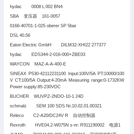
hydac 0008 L 002 BN4
SBA
161-0057
变压器
0166-40701-1-025 oberer SP 5bar
DSL 40.56
Eaton Electric GmbH DILM32-XHI22 277377
hydac EDS344-2-016-000+ZBE03
WAYCON MAZ-A-A-400-E
SINEAX P530-42112231100 Input:100V/5A PT:10000/100
V CT:100/5A Output:4-20mA Measuring range:0-1732KW
Power supply:85-230VDC
BUCHER WUVPZ-2NDO-10-1 24D
schmalz SEM 100 SDS Nr.10.02.01.00321
Releco C2-A20/DC24V R
自动控制器
Rexroth HVE04.2-W075N s-nr: R911190002
1
电源