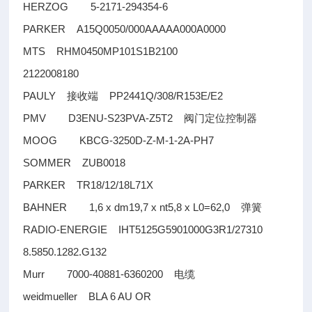
HERZOG 5-2171-294354-6
PARKER A15Q0050/000AAAAA000A0000
MTS RHM0450MP101S1B2100
2122008180
PAULY
PP2441Q/308/R153E/E2
接收端
PMV D3ENU-S23PVA-Z5T2
阀门定位控制器
MOOG KBCG-3250D-Z-M-1-2A-PH7
SOMMER ZUB0018
PARKER TR18/12/18L71X
BAHNER 1,6 x dm19,7 x nt5,8 x L0=62,0
弹簧
RADIO-ENERGIE IHT5125G5901000G3R1/27310
8.5850.1282.G132
Murr 7000-40881-6360200
电缆
weidmueller BLA 6 AU OR