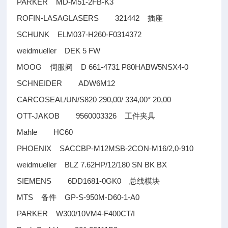
PARKER MD-M51-2FB-K3
ROFIN-LASAGLASERS 321442
插座
SCHUNK ELM037-H260-F0314372
weidmueller DEK 5 FW
MOOG
D 661-4731 P80HABW5NSX4-0
伺服阀
SCHNEIDER ADW6M12
CARCOSEAL/UN/S820 290,00/ 334,00* 20,00
OTT-JAKOB 9560003326
工件夹具
Mahle HC60
PHOENIX SACCBP-M12MSB-2CON-M16/2,0-910
weidmueller BLZ 7.62HP/12/180 SN BK BX
SIEMENS 6DD1681-0GK0
总线模块
MTS
GP-S-950M-D60-1-A0
备件
PARKER W300/10VM4-F400CT/I