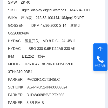
SMW ZK 40
SIKO Digital display digital watches MA504-0011
WIKA
213.53.100.LM.10Mpa;1/2NPT
压力表
GOSSEN DPM 48/96-2000 S 14
速度计
GS26089484
HYDAC
VD 8 D.0/-L24 45/11
压差开关
HYDAC SBO 330-0.6E1112A9-330 AK
IFM E11252
插头
MOOG HPR18A7 RKP063TM35F2Z00
电话咨询
3TH4310-0BB4
PARKER PV092R1K1T1NSLC
SCHUNK AS-PRG52-IN400303624
PARKER D1DW069B9VJPTX939
PARKER 8-8R RA-B