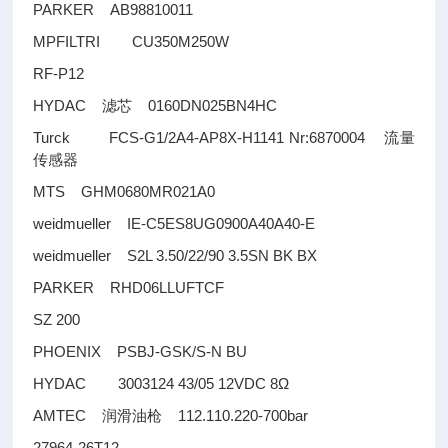
PARKER AB98810011
MPFILTRI CU350M250W
RF-P12
HYDAC
0160DN025BN4HC
滤芯
Turck FCS-G1/2A4-AP8X-H1141 Nr:6870004
流量
传感器
MTS GHM0680MR021A0
weidmueller IE-C5ES8UG0900A40A40-E
weidmueller S2L 3.50/22/90 3.5SN BK BX
PARKER RHD06LLUFTCF
SZ 200
PHOENIX PSBJ-GSK/S-N BU
HYDAC 3003124 43/05 12VDC 8Ω
AMTEC
112.110.220-700bar
润滑油枪
27964-26T12