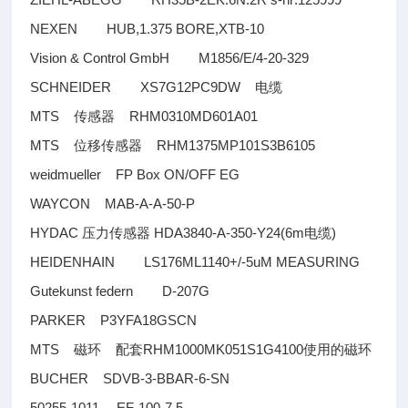
NEXEN HUB,1.375 BORE,XTB-10
Vision & Control GmbH M1856/E/4-20-329
SCHNEIDER XS7G12PC9DW
电缆
MTS
RHM0310MD601A01
传感器
MTS
RHM1375MP101S3B6105
位移传感器
weidmueller FP Box ON/OFF EG
WAYCON MAB-A-A-50-P
HYDAC
HDA3840-A-350-Y24(6m
)
压力传感器
电缆
HEIDENHAIN LS176ML1140+/-5uM MEASURING
Gutekunst federn D-207G
PARKER P3YFA18GSCN
MTS
RHM1000MK051S1G4100
磁环
配套
使用的磁环
BUCHER SDVB-3-BBAR-6-SN
50255-1011
EF-100-7.5