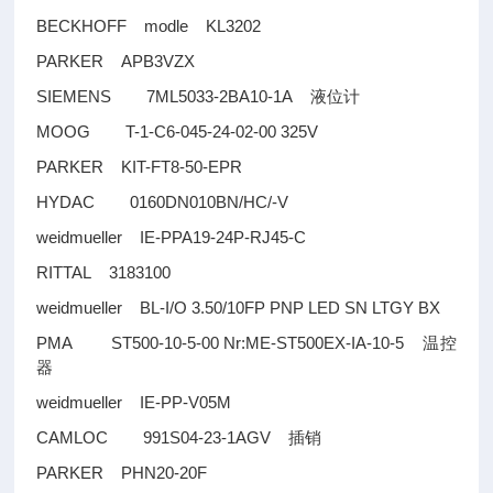
BECKHOFF modle KL3202
PARKER APB3VZX
SIEMENS 7ML5033-2BA10-1A
液位计
MOOG T-1-C6-045-24-02-00 325V
PARKER KIT-FT8-50-EPR
HYDAC 0160DN010BN/HC/-V
weidmueller IE-PPA19-24P-RJ45-C
RITTAL 3183100
weidmueller BL-I/O 3.50/10FP PNP LED SN LTGY BX
PMA ST500-10-5-00 Nr:ME-ST500EX-IA-10-5
温控
器
weidmueller IE-PP-V05M
CAMLOC 991S04-23-1AGV
插销
PARKER PHN20-20F