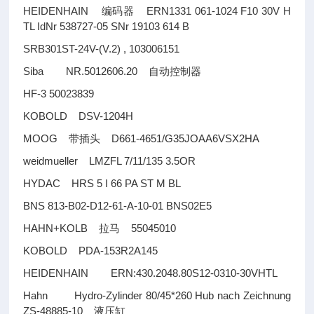
HEIDENHAIN
ERN1331 061-1024 F10 30V H
编码器
TL IdNr 538727-05 SNr 19103 614 B
SRB301ST-24V-(V.2) , 103006151
Siba NR.5012606.20
自动控制器
HF-3 50023839
KOBOLD DSV-1204H
MOOG
D661-4651/G35JOAA6VSX2HA
带插头
weidmueller LMZFL 7/11/135 3.5OR
HYDAC HRS 5 I 66 PA ST M BL
BNS 813-B02-D12-61-A-10-01 BNS02E5
HAHN+KOLB
55045010
拉马
KOBOLD PDA-153R2A145
HEIDENHAIN ERN:430.2048.80S12-0310-30VHTL
Hahn Hydro-Zylinder 80/45*260 Hub nach Zeichnung
ZS-48885-10
液压缸