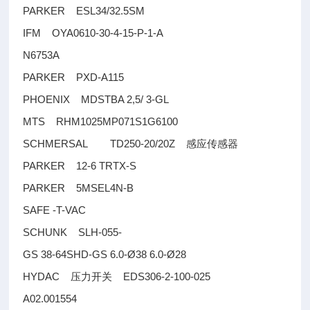
PARKER ESL34/32.5SM
IFM OYA0610-30-4-15-P-1-A
N6753A
PARKER PXD-A115
PHOENIX MDSTBA 2,5/ 3-GL
MTS RHM1025MP071S1G6100
SCHMERSAL TD250-20/20Z
感应传感器
PARKER 12-6 TRTX-S
PARKER 5MSEL4N-B
SAFE -T-VAC
SCHUNK SLH-055-
GS 38-64SHD-GS 6.0-Ø38 6.0-Ø28
HYDAC
EDS306-2-100-025
压力开关
A02.001554