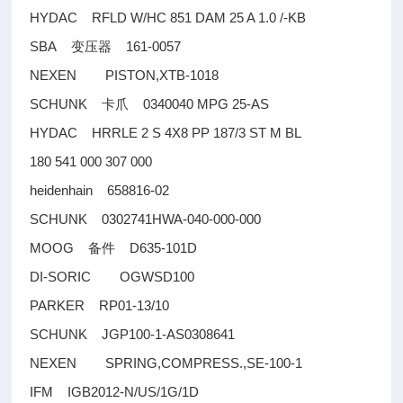
HYDAC RFLD W/HC 851 DAM 25 A 1.0 /-KB
SBA
161-0057
变压器
NEXEN PISTON,XTB-1018
SCHUNK
0340040 MPG 25-AS
卡爪
HYDAC HRRLE 2 S 4X8 PP 187/3 ST M BL
180 541 000 307 000
heidenhain 658816-02
SCHUNK 0302741HWA-040-000-000
MOOG
D635-101D
备件
DI-SORIC OGWSD100
PARKER RP01-13/10
SCHUNK JGP100-1-AS0308641
NEXEN SPRING,COMPRESS.,SE-100-1
IFM IGB2012-N/US/1G/1D