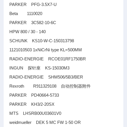
PARKER PFG-3.5X7-U
Beta 1110020
PARKER 3C582-10-6C
HPW 800 / 30 - 140
SCHUNK KS10-W-C-150313798
1121010503 1xNiCrNi type KL=500MM
RADIO-ENERGIE RCOE01RF1750BR
INGUN
KS-15030M3
探针座
RADIO-ENERGIE SHM506/5B3/BER
Rexroth R911329108
自动控制器附件
PARKER PD40664-5733
PARKER KH3/2-20SX
MTS LHSRB00U03601V0
weidmueller DEK 5 MC FW 1-50 OR