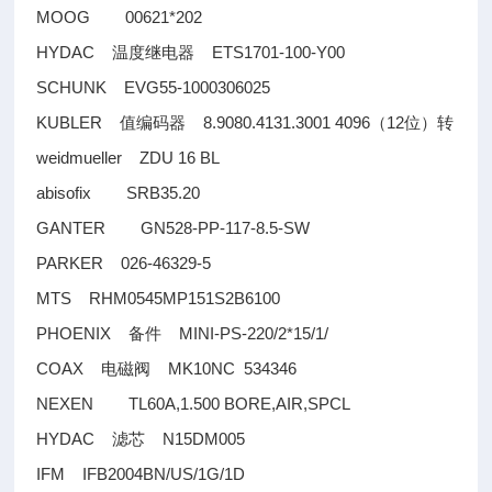
MOOG 00621*202
HYDAC
ETS1701-100-Y00
温度继电器
SCHUNK EVG55-1000306025
KUBLER
8.9080.4131.3001 4096
12
值编码器
（
位）转
weidmueller ZDU 16 BL
abisofix SRB35.20
GANTER GN528-PP-117-8.5-SW
PARKER 026-46329-5
MTS RHM0545MP151S2B6100
PHOENIX
MINI-PS-220/2*15/1/
备件
COAX
MK10NC 534346
电磁阀
NEXEN TL60A,1.500 BORE,AIR,SPCL
HYDAC
N15DM005
滤芯
IFM IFB2004BN/US/1G/1D