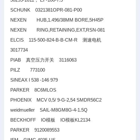
，
SCHUNK 0321381OPR-081-P00
NEXEN HUB,1.496/38MM BORE,5H45P
NEXEN RING,RETAINING,EXT,RSN-081
ELCIS 115-500-824-B-B-CM-R
测速电机
3017734
PIAB
3116063
真空压力开关
PILZ 773100
SINEAX I 538 -146 979
PARKER 8C6MLOS
PHOENIX MCV 0,5/ 9-G-2,54 SMDR56C2
weidmueller SAIL-M8GM8G-4-1.5Q
BECKHOFF IO
IO
KL2134
模板
模板
PARKER 9120089553
IFM GIMC-4035-US