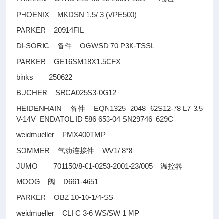
PHOENIX MKDSN 1,5/ 3 (VPE500)
PARKER 20914FIL
DI-SORIC
OGWSD 70 P3K-TSSL
备件
PARKER GE16SM18X1.5CFX
binks 250622
BUCHER SRCA025S3-0G12
HEIDENHAIN
EQN1325 2048 62S12-78 L7 3.5
备件
V-14V ENDATOL ID 586 653-04 SN29746 629C
weidmueller PMX400TMP
SOMMER
WV1/ 8*8
气动连接件
JUMO 701150/8-01-0253-2001-23/005
温控器
MOOG
D661-4651
阀
PARKER OBZ 10-10-1/4-SS
weidmueller CLI C 3-6 WS/SW 1 MP