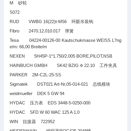
M
砂轮
S072
RUD VWBG 16(22)t-M56
环眼吊装钩
Fibro 2470.12.010.017
弹簧
Tesa 04224-00126-00 Kautschukmasse WEISS L?ng
e/m: 66,00 Breite/m
NEXEN 5H45P-1*1.750/2.005 BORE,PILOT,NSB
HAINBUCH GMBH SK42 BZIG
22.10
Φ
工件夹具
PARKER 2M-C2L-25-SS
Sigmatek DST021 Art-Nr.05-014-021
总线模块
weidmueller DEK 5 GW 94
HYDAC
EDS 3448-5-0250-000
压力表
HYDAC SFD W 60 WAC 125 A 1.0
WIN
722952
拉拔器
HEIDENHAIN
ROC425 2048