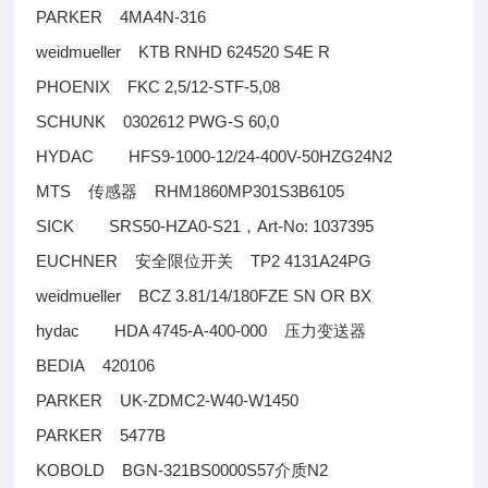
PARKER 4MA4N-316
weidmueller KTB RNHD 624520 S4E R
PHOENIX FKC 2,5/12-STF-5,08
SCHUNK 0302612 PWG-S 60,0
HYDAC HFS9-1000-12/24-400V-50HZG24N2
MTS
RHM1860MP301S3B6105
传感器
SICK SRS50-HZA0-S21
Art-No: 1037395
，
EUCHNER
TP2 4131A24PG
安全限位开关
weidmueller BCZ 3.81/14/180FZE SN OR BX
hydac HDA 4745-A-400-000
压力变送器
BEDIA 420106
PARKER UK-ZDMC2-W40-W1450
PARKER 5477B
KOBOLD BGN-321BS0000S57
N2
介质