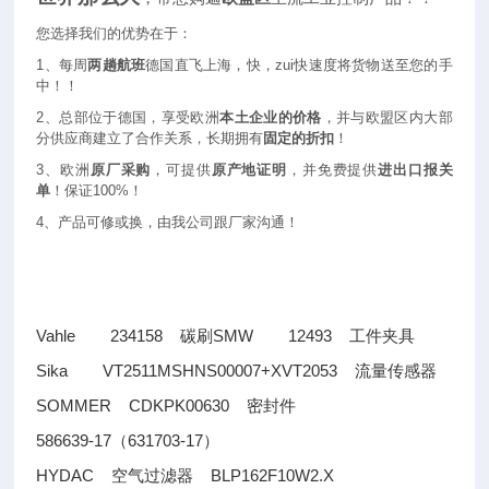
您选择我们的优势在于：
1
、每周
两趟航班
德国直飞上海，快，zui快速度将货物送至您的手
中！！
2
、总部位于德国，享受欧洲
本土企业的价格
，并与欧盟区内大部
分供应商建立了合作关系，长期拥有
固定的折扣
！
3
、欧洲
原厂采购
，可提供
原产地证明
，并免费提供
进出口报关
单
！保证100%！
4
、产品可修或换，由我公司跟厂家沟通！
Vahle 234158
SMW 12493
碳刷
工件夹具
Sika VT2511MSHNS00007+XVT2053
流量传感器
SOMMER CDKPK00630
密封件
586639-17
631703-17
（
）
HYDAC
BLP162F10W2.X
空气过滤器