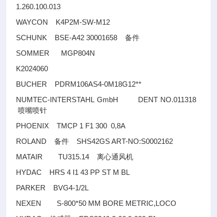
1.260.100.013
WAYCON K4P2M-SW-M12
SCHUNK BSE-A42 30001658
备件
SOMMER MGP804N
K2024060
BUCHER PDRM106AS4-0M18G12**
NUMTEC-INTERSTAHL GmbH DENT NO.011318
喷嘴喷针
PHOENIX TMCP 1 F1 300 0,8A
ROLAND
SHS42GS ART-NO:S0002162
备件
MATAIR TU315.14
离心通风机
HYDAC HRS 4 I1 43 PP ST M BL
PARKER BVG4-1/2L
NEXEN S-800*50 MM BORE METRIC,LOCO