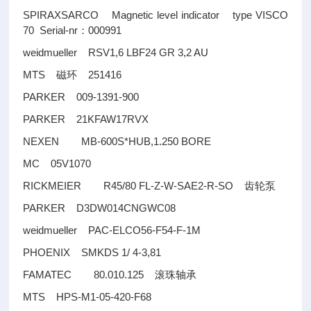
SPIRAXSARCO Magnetic level indicator type VISCO
70 Serial-nr
000991
：
weidmueller RSV1,6 LBF24 GR 3,2 AU
MTS
251416
磁环
PARKER 009-1391-900
PARKER 21KFAW17RVX
NEXEN MB-600S*HUB,1.250 BORE
MC 05V1070
RICKMEIER R45/80 FL-Z-W-SAE2-R-SO
齿轮泵
PARKER D3DW014CNGWC08
weidmueller PAC-ELCO56-F54-F-1M
PHOENIX SMKDS 1/ 4-3,81
FAMATEC 80.010.125
滚珠轴承
MTS HPS-M1-05-420-F68