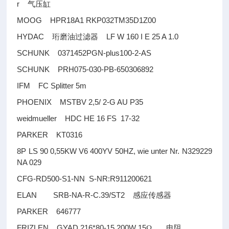
r
气压缸
MOOG HPR18A1 RKP032TM35D1Z00
HYDAC
LF W 160 I E 25 A 1.0
珩磨油过滤器
SCHUNK 0371452PGN-plus100-2-AS
SCHUNK PRH075-030-PB-650306892
IFM FC Splitter 5m
PHOENIX MSTBV 2,5/ 2-G AU P35
weidmueller HDC HE 16 FS 17-32
PARKER KT0316
8P LS 90 0,55KW V6 400YV 50HZ, wie unter Nr. N329229
NA 029
CFG-RD500-S1-NN S-NR:R911200621
ELAN SRB-NA-R-C.39/ST2
感应传感器
PARKER 646777
FRIZLEN GYAD 216*80-15 200W 15
Ω
电阻