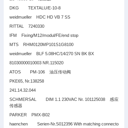
DKG TEXTALU/E-10-8
weidmueller HDC HD VB 7 SS
RITTAL 7240330
IFM Fixing/M12/modul/FE/end stop
MTS RHM0120MP101S1G8100
weidmueller BLF 5.08HC/14/270 SN BK BX
81030000010003 NR.115020
ATOS PM-106
油压传动阀
PKE65, Nr.138258
241.14.32.044
SCHMERSAL DIM 1.1 230VAC Nr. 101125038
感应
传感器
PARKER PMX-B02
haenchen Serien-Nr.S012396 With matching connecto