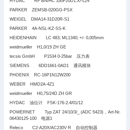
HYDAC RF BN/HC 330F20D1.X/-L24
PARKER ZEMSB-020GG-PSX
WEIGEL DMA14-31D20R-S1
PARKER 4A-NSL-KZ-SS-K
HEIDENHAIN LC 483; ML1340; +/- 0,005mm
weidmueller H1,0/19 ZH GE
tecsis GmbH P1534 0-25bar
压力表
SIEMENS 6DD1661-0AD1
通讯模块
PHOENIX RC-16P1N12W200
WEBER HMD2A-4Z1
weidmueller H0,75/24D ZH GR
HYDAC
FSK-176-2.4/01/12
油位计
POWERNET Typ ZAT 24/10/3/_ (ADC 5423)
Art-Nr.
，
06430125-100
1
电源
Releco C2-A20X/AC230V R
自动控制器