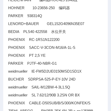
编码器
线
HOHNER 10-23656-250
编码器
PARKER 938314Q
LENORD+BAUER GEL152G4096N35E07
BEDIA PLS40 422558
水位开关
PHOENIX RC-1RS1N122200
PHOENIX SACC-V-3CON-M16/A-1L-S
PHOENIX PT 2,5 YE
PARKER PJTF-40-NBR-G1
weidmueller IE-FM5D2UE0150MSD1SD1X
BUCHER SDRPSA-525-P-EY-10V 24D
weidmueller SAIL-M12BW-4-3L1.5Q
weidmueller SL 7.62/12/90B 3.2SN OR BX
PHOENIX CABLE-D50SUB/B/S/300/KONFEK/S
ZIEHL-ABEGG RH35B-2EK.6N.2R s-nr:125999