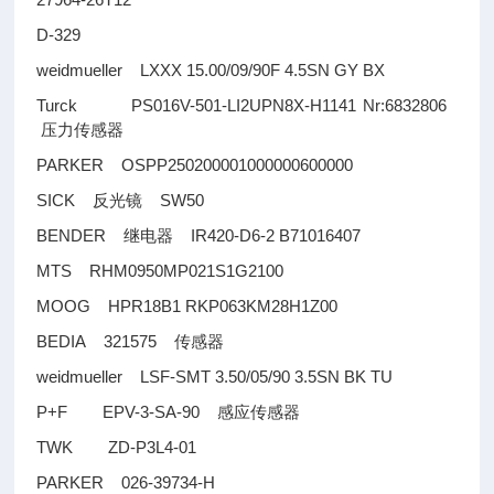
D-329
weidmueller LXXX 15.00/09/90F 4.5SN GY BX
Turck PS016V-501-LI2UPN8X-H1141 Nr:6832806
压力传感器
PARKER OSPP250200001000000600000
SICK
SW50
反光镜
BENDER
IR420-D6-2 B71016407
继电器
MTS RHM0950MP021S1G2100
MOOG HPR18B1 RKP063KM28H1Z00
BEDIA 321575
传感器
weidmueller LSF-SMT 3.50/05/90 3.5SN BK TU
P+F EPV-3-SA-90
感应传感器
TWK ZD-P3L4-01
PARKER 026-39734-H