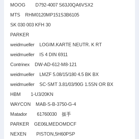
MOOG D792-4007 S63J0QA6VSX2
MTS RHM0120MP151S3B6105
SK 030 003 KFH 30
PARKER
weidmueller LOGIM.KARTE NEUTR. K RT
weidmueller IS 4 DIN 6911
Contrinex DW-AD-612-M8-121
weidmueller LMZF 5.08/15/180 4.5 BK BX
weidmueller SC-SMT 3.81/03/90G 1.5SN OR BX
HBM 1-U3/20KN
WAYCON MAB-S-B-3750-G-4
Matador 61760030
扳手
PARKER GE06LMEDOMDCF
NEXEN PISTON,5H60PSP