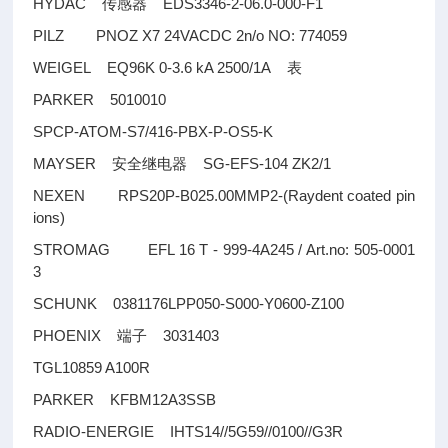
HYDAC
EDS3346-2-06.0-000-F1
传感器
PILZ PNOZ X7 24VACDC 2n/o NO: 774059
WEIGEL EQ96K 0-3.6 kA 2500/1A
表
PARKER 5010010
SPCP-ATOM-S7/416-PBX-P-OS5-K
MAYSER
SG-EFS-104 ZK2/1
安全继电器
NEXEN RPS20P-B025.00MMP2-(Raydent coated pin
ions)
STROMAG EFL 16 T - 999-4A245 / Art.no: 505-0001
3
SCHUNK 0381176LPP050-S000-Y0600-Z100
PHOENIX
3031403
端子
TGL10859 A100R
PARKER KFBM12A3SSB
RADIO-ENERGIE IHTS14//5G59//0100//G3R