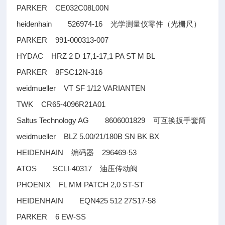
PARKER CE032C08L00N
heidenhain 526974-16
光学测量仪零件（光栅尺）
PARKER 991-000313-007
HYDAC HRZ 2 D 17,1-17,1 PA ST M BL
PARKER 8FSC12N-316
weidmueller VT SF 1/12 VARIANTEN
TWK CR65-4096R21A01
Saltus Technology AG 8606001829
可互换扳手套筒
weidmueller BLZ 5.00/21/180B SN BK BX
HEIDENHAIN
296469-53
编码器
ATOS SCLI-40317
油压传动阀
PHOENIX FL MM PATCH 2,0 ST-ST
HEIDENHAIN EQN425 512 27S17-58
PARKER 6 EW-SS