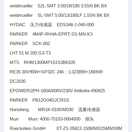
weidmueller S2L-SMT 3.50/18/180 3.5SN BK BX
weidmueller SL-SMT 5.00/13/180LF 1.5SN BK BX
HYDAC
EDS346-1-040-000
压力传感器
PARKER 4M4F-RH4A-EPRT-SS-MN-K3
PARKER SCK-002
LHT 51 M 200 G3-T3
MTS RHM1300MP151S3B6105
RE35 30V90W+GP32C 246
1;323890+166949
：
DC2030
EPOWER/2PH-160A/600V/230V Artikelnr.490825
PARKER PB12G04DJCRSS
Honsberg MR1K-010GM030
流量传感器
Murr Murr: 4000-70103-0004000
插头
Roeckelein GmbH XT-ZS 05813 150MMX25MMX8M