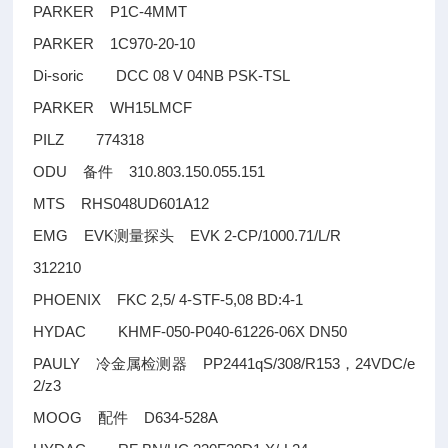
PARKER P1C-4MMT
PARKER 1C970-20-10
Di-soric DCC 08 V 04NB PSK-TSL
PARKER WH15LMCF
PILZ 774318
ODU
310.803.150.055.151
备件
MTS RHS048UD601A12
EMG EVK
EVK 2-CP/1000.71/L/R
测量探头
312210
PHOENIX FKC 2,5/ 4-STF-5,08 BD:4-1
HYDAC KHMF-050-P040-61226-06X DN50
PAULY
PP2441qS/308/R153
24VDC/e
冷金属检测器
，
2/z3
MOOG
D634-528A
配件