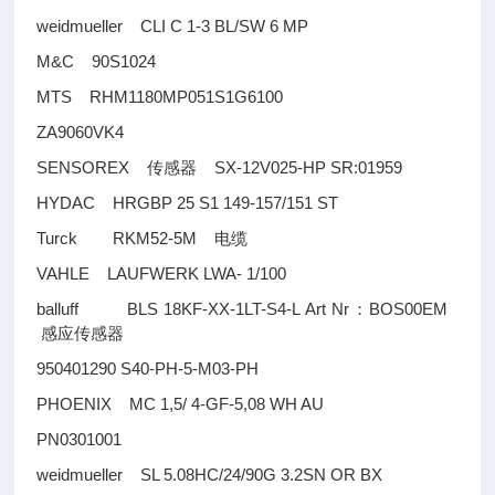
weidmueller CLI C 1-3 BL/SW 6 MP
M&C 90S1024
MTS RHM1180MP051S1G6100
ZA9060VK4
SENSOREX
SX-12V025-HP SR:01959
传感器
HYDAC HRGBP 25 S1 149-157/151 ST
Turck RKM52-5M
电缆
VAHLE LAUFWERK LWA- 1/100
balluff BLS 18KF-XX-1LT-S4-L Art Nr
BOS00EM
：
感应传感器
950401290 S40-PH-5-M03-PH
PHOENIX MC 1,5/ 4-GF-5,08 WH AU
PN0301001
weidmueller SL 5.08HC/24/90G 3.2SN OR BX