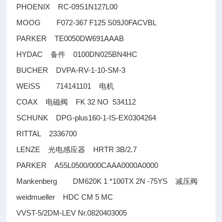
PHOENIX RC-09S1N127L00
MOOG F072-367 F125 S09J0FACVBL
PARKER TE0050DW691AAAB
HYDAC
0100DN025BN4HC
备件
BUCHER DVPA-RV-1-10-SM-3
WEISS 714141101
电机
COAX
FK 32 NO 534112
电磁阀
SCHUNK DPG-plus160-1-IS-EX0304264
RITTAL 2336700
LENZE
HRTR 3B/2.7
光电感应器
PARKER A55L0500/000CAAA0000A0000
Mankenberg DM620K 1 *100TX 2N -75YS
减压阀
weidmueller HDC CM 5 MC
VVST-5/2DM-LEV Nr.0820403005