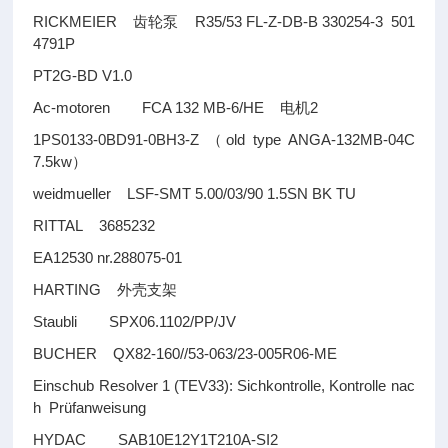
RICKMEIER
R35/53 FL-Z-DB-B 330254-3 501
齿轮泵
4791P
PT2G-BD V1.0
Ac-motoren FCA 132 MB-6/HE
2
电机
1PS0133-0BD91-0BH3-Z
old type ANGA-132MB-04C
（
7.5kw
）
weidmueller LSF-SMT 5.00/03/90 1.5SN BK TU
RITTAL 3685232
EA12530 nr.288075-01
HARTING
外壳支架
Staubli SPX06.1102/PP/JV
BUCHER QX82-160//53-063/23-005R06-ME
Einschub Resolver 1 (TEV33): Sichkontrolle, Kontrolle nac
h Prüfanweisung
HYDAC SAB10E12Y1T210A-SI2