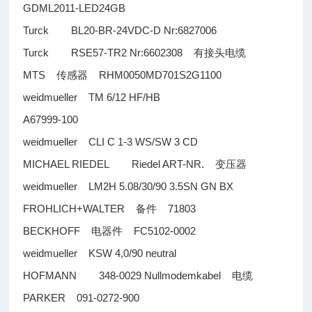
GDML2011-LED24GB
Turck BL20-BR-24VDC-D Nr:6827006
Turck RSE57-TR2 Nr:6602308
有接头电缆
MTS
RHM0050MD701S2G1100
传感器
weidmueller TM 6/12 HF/HB
A67999-100
weidmueller CLI C 1-3 WS/SW 3 CD
MICHAEL RIEDEL Riedel ART-NR.
变压器
weidmueller LM2H 5.08/30/90 3.5SN GN BX
FROHLICH+WALTER
71803
备件
BECKHOFF
FC5102-0002
电器件
weidmueller KSW 4,0/90 neutral
HOFMANN 348-0029 Nullmodemkabel
电缆
PARKER 091-0272-900