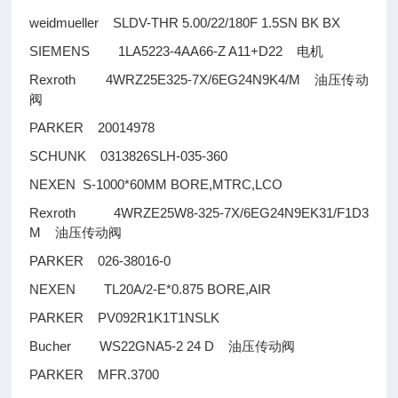
weidmueller SLDV-THR 5.00/22/180F 1.5SN BK BX
SIEMENS 1LA5223-4AA66-Z A11+D22
电机
Rexroth 4WRZ25E325-7X/6EG24N9K4/M
油压传动
阀
PARKER 20014978
SCHUNK 0313826SLH-035-360
NEXEN S-1000*60MM BORE,MTRC,LCO
Rexroth 4WRZE25W8-325-7X/6EG24N9EK31/F1D3
M
油压传动阀
PARKER 026-38016-0
NEXEN TL20A/2-E*0.875 BORE,AIR
PARKER PV092R1K1T1NSLK
Bucher WS22GNA5-2 24 D
油压传动阀
PARKER MFR.3700