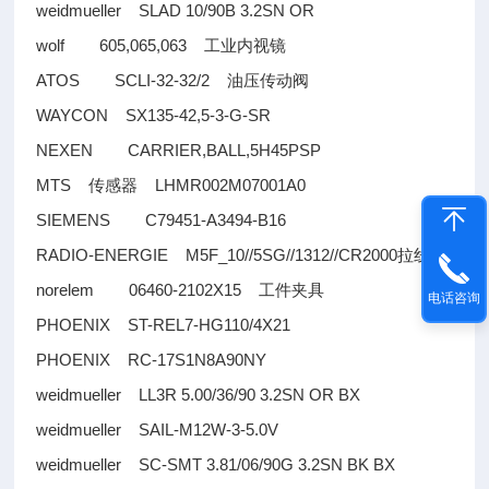
weidmueller SLAD 10/90B 3.2SN OR
wolf 605,065,063
工业内视镜
ATOS SCLI-32-32/2
油压传动阀
WAYCON SX135-42,5-3-G-SR
NEXEN CARRIER,BALL,5H45PSP
MTS
LHMR002M07001A0
传感器
SIEMENS C79451-A3494-B16
RADIO-ENERGIE M5F_10//5SG//1312//CR2000
拉线
norelem 06460-2102X15
工件夹具
电话咨询
PHOENIX ST-REL7-HG110/4X21
PHOENIX RC-17S1N8A90NY
weidmueller LL3R 5.00/36/90 3.2SN OR BX
weidmueller SAIL-M12W-3-5.0V
weidmueller SC-SMT 3.81/06/90G 3.2SN BK BX