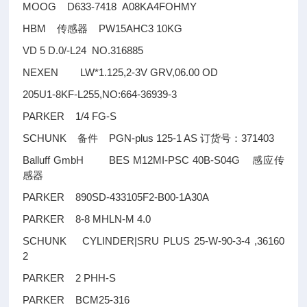
MOOG D633-7418 A08KA4FOHMY
HBM
PW15AHC3 10KG
传感器
VD 5 D.0/-L24 NO.316885
NEXEN LW*1.125,2-3V GRV,06.00 OD
205U1-8KF-L255,NO:664-36939-3
PARKER 1/4 FG-S
SCHUNK
PGN-plus 125-1 AS
371403
备件
订货号：
Balluff GmbH BES M12MI-PSC 40B-S04G
感应传
感器
PARKER 890SD-433105F2-B00-1A30A
PARKER 8-8 MHLN-M 4.0
SCHUNK CYLINDER|SRU PLUS 25-W-90-3-4 ,36160
2
PARKER 2 PHH-S
PARKER BCM25-316