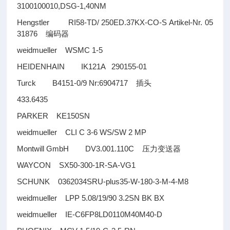
3100100010,DSG-1,40NM
Hengstler RI58-TD/ 250ED.37KX-CO-S Artikel-Nr. 05
31876
编码器
weidmueller WSMC 1-5
HEIDENHAIN IK121A 290155-01
Turck B4151-0/9 Nr:6904717
插头
433.6435
PARKER KE150SN
weidmueller CLI C 3-6 WS/SW 2 MP
Montwill GmbH DV3.001.110C
压力变送器
WAYCON SX50-300-1R-SA-VG1
SCHUNK 0362034SRU-plus35-W-180-3-M-4-M8
weidmueller LPP 5.08/19/90 3.2SN BK BX
weidmueller IE-C6FP8LD0110M40M40-D