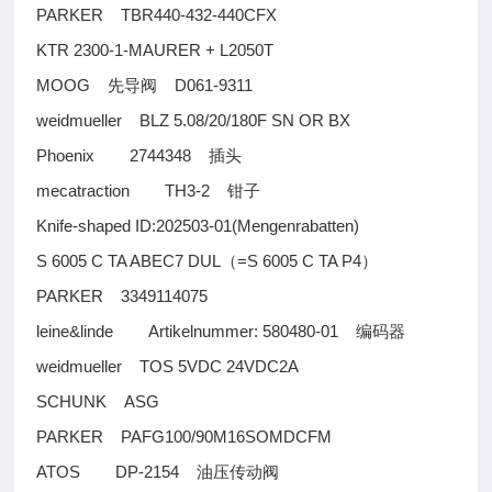
PARKER TBR440-432-440CFX
KTR 2300-1-MAURER + L2050T
MOOG
D061-9311
先导阀
weidmueller BLZ 5.08/20/180F SN OR BX
Phoenix 2744348
插头
mecatraction TH3-2
钳子
Knife-shaped ID:202503-01(Mengenrabatten)
S 6005 C TA ABEC7 DUL
=S 6005 C TA P4
（
）
PARKER 3349114075
leine&linde Artikelnummer: 580480-01
编码器
weidmueller TOS 5VDC 24VDC2A
SCHUNK ASG
PARKER PAFG100/90M16SOMDCFM
ATOS DP-2154
油压传动阀