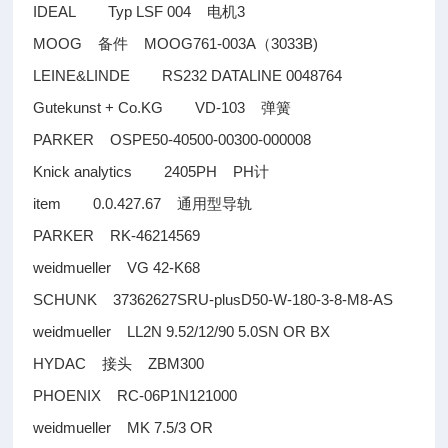
IDEAL Typ LSF 004
3
电机
MOOG
MOOG761-003A
3033B)
备件
（
LEINE&LINDE RS232 DATALINE 0048764
Gutekunst + Co.KG VD-103
弹簧
PARKER OSPE50-40500-00300-000008
Knick analytics 2405PH PH
计
item 0.0.427.67
通用型导轨
PARKER RK-46214569
weidmueller VG 42-K68
SCHUNK 37362627SRU-plusD50-W-180-3-8-M8-AS
weidmueller LL2N 9.52/12/90 5.0SN OR BX
HYDAC
ZBM300
接头
PHOENIX RC-06P1N121000
weidmueller MK 7.5/3 OR