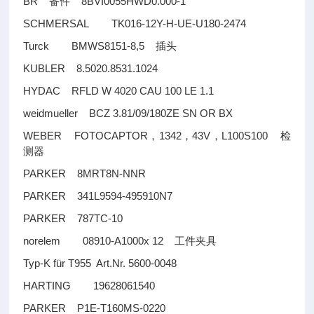
BR
8BVI0055HWD0.000-1
备件
SCHMERSAL TK016-12Y-H-UE-U180-2474
Turck BMWS8151-8,5
插头
KUBLER 8.5020.8531.1024
HYDAC RFLD W 4020 CAU 100 LE 1.1
weidmueller BCZ 3.81/09/180ZE SN OR BX
WEBER FOTOCAPTOR
1342
43V
L100S100
，
，
，
检
测器
PARKER 8MRT8N-NNR
PARKER 341L9594-495910N7
PARKER 787TC-10
norelem 08910-A1000x 12
工件夹具
Typ-K für T955 Art.Nr. 5600-0048
HARTING 19628061540
PARKER P1E-T160MS-0220