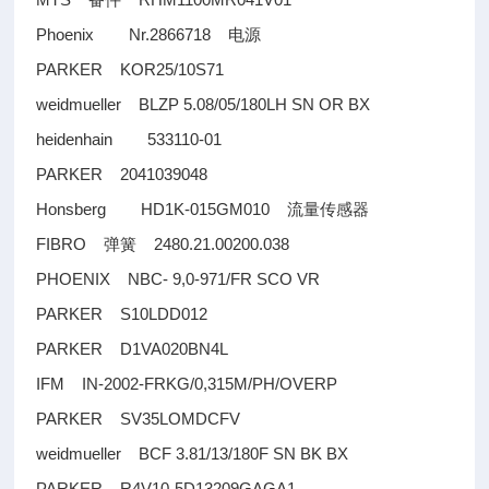
备件
Phoenix Nr.2866718
电源
PARKER KOR25/10S71
weidmueller BLZP 5.08/05/180LH SN OR BX
heidenhain 533110-01
PARKER 2041039048
Honsberg HD1K-015GM010
流量传感器
FIBRO
2480.21.00200.038
弹簧
PHOENIX NBC- 9,0-971/FR SCO VR
PARKER S10LDD012
PARKER D1VA020BN4L
IFM IN-2002-FRKG/0,315M/PH/OVERP
PARKER SV35LOMDCFV
weidmueller BCF 3.81/13/180F SN BK BX
PARKER R4V10-5D13209GAGA1