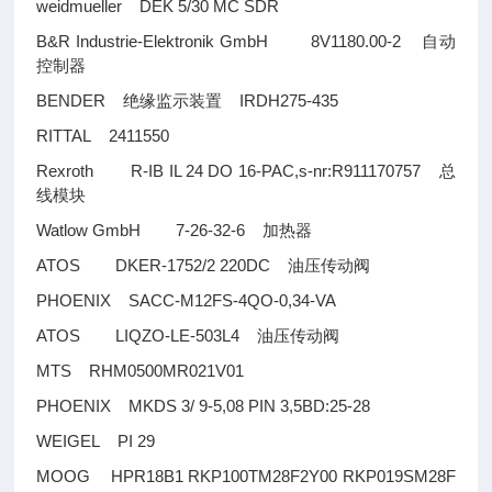
weidmueller DEK 5/30 MC SDR
B&R Industrie-Elektronik GmbH 8V1180.00-2
自动
控制器
BENDER
IRDH275-435
绝缘监示装置
RITTAL 2411550
Rexroth R-IB IL 24 DO 16-PAC,s-nr:R911170757
总
线模块
Watlow GmbH 7-26-32-6
加热器
ATOS DKER-1752/2 220DC
油压传动阀
PHOENIX SACC-M12FS-4QO-0,34-VA
ATOS LIQZO-LE-503L4
油压传动阀
MTS RHM0500MR021V01
PHOENIX MKDS 3/ 9-5,08 PIN 3,5BD:25-28
WEIGEL PI 29
MOOG HPR18B1 RKP100TM28F2Y00 RKP019SM28F