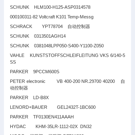
SCHUNK HLM100-H125-ASP0314578
000100311-82 Voltcraft K101 Temp-Messg
SCHRACK YPT78704
自动控制器
SCHUNK 0313501AGH14
SCHUNK 0381048LPP050-S400-Y1100-Z050
VAHLE KUNSTSTOFFSCHLEIFLEITUNG VKS 6/140-5
SS
PARKER 9PCCM600S
PETER electronic VB 400-200 NR.29700 40200
自
动控制器
PARKER LD-B8X
LENORD+BAUER GEL2432T-1BC600
PARKER TF0130EN411AAAH
HYDAC KHM-35LR-1112-02X DN32