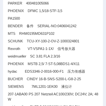
PARKER 400481005066
PHOENIX DFMC 1,5/18-STF-3,5
PA1500
BENDER
SERIAL-NO:0406041242
备件
MTS RHM0195MD631P102
SCHUNK TCU-XY-100-2-OV-Z-1000324801
Rexroth VT-VSPA1-1-1X/
信号放大器
weidmueller SC 3.81 FLA 2.3/16
PHOENIX MSTB 2,5/ 7-ST-5,08BDS1-4/X11
hydac EDS3346-2-0016-000-F1
压力传感器
BUCHER CINDY 16-B-SNS-S200-L-G8-2-25
SIEMENS 7ML1201-1EK00
液位计
207-1ABA00 PS 207 Netzteil AC100/230V; DC24V; 2A; 48
W