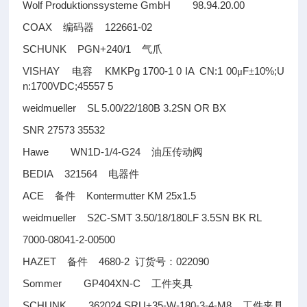
Wolf Produktionssysteme GmbH 98.94.20.00
COAX
122661-02
编码器
SCHUNK PGN+240/1
气爪
VISHAY
KMKPg 1700-1 0 IA CN:1 00
F
10%;U
电容
μ
±
n:1700VDC;45557 5
weidmueller SL 5.00/22/180B 3.2SN OR BX
SNR 27573 35532
Hawe WN1D-1/4-G24
油压传动阀
BEDIA 321564
电器件
ACE
Kontermutter KM 25x1.5
备件
weidmueller S2C-SMT 3.50/18/180LF 3.5SN BK RL
7000-08041-2-00500
HAZET
4680-2
022090
备件
订货号：
Sommer GP404XN-C
工件夹具
SCHUNK 362024 SRU+35-W-180-3-4-M8
工件夹具