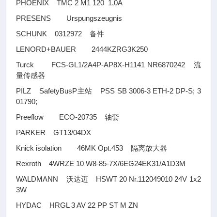
PHOENIX TMC 2 M1 120 1,0A
PRESENS Urspungszeugnis
SCHUNK 0312972
备件
LENORD+BAUER 2444KZRG3K250
Turck FCS-GL1/2A4P-AP8X-H1141 NR6870242
流
量传感器
PILZ SafetyBusP
PSS SB 3006-3 ETH-2 DP-S; 3
主站
01790;
Preeflow ECO-20735
轴套
PARKER GT13/04DX
Knick isolation 46MK Opt.453
隔离放大器
Rexroth 4WRZE 10 W8-85-7X/6EG24EK31/A1D3M
WALDMANN
HSWT 20 Nr.112049010 24V 1x2
沃达迈
3W
HYDAC HRGL 3 AV 22 PP ST M ZN