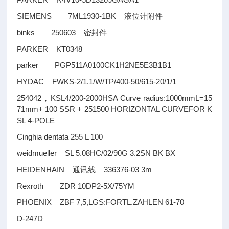
SIEMENS 7ML1930-1BK
液位计附件
binks 250603
密封件
PARKER KT0348
parker PGP511A0100CK1H2NE5E3B1B1
HYDAC FWKS-2/1.1/W/TP/400-50/615-20/1/1
254042
KSL4/200-2000HSA Curve radius:1000mmL=15
，
71mm+ 100 SSR + 251500 HORIZONTAL CURVEFOR K
SL 4-POLE
Cinghia dentata 255 L 100
weidmueller SL 5.08HC/02/90G 3.2SN BK BX
HEIDENHAIN
336376-03 3m
通讯线
Rexroth ZDR 10DP2-5X/75YM
PHOENIX ZBF 7,5,LGS:FORTL.ZAHLEN 61-70
D-247D