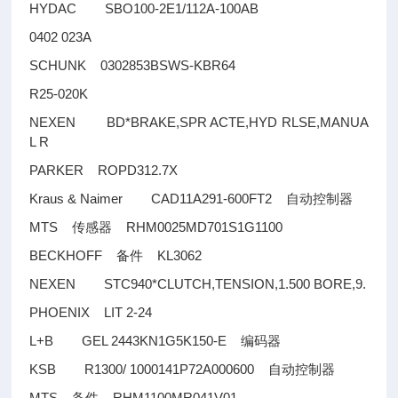
HYDAC SBO100-2E1/112A-100AB
0402 023A
SCHUNK 0302853BSWS-KBR64
R25-020K
NEXEN BD*BRAKE,SPR ACTE,HYD RLSE,MANUA
L R
PARKER ROPD312.7X
Kraus & Naimer CAD11A291-600FT2
自动控制器
MTS
RHM0025MD701S1G1100
传感器
BECKHOFF
KL3062
备件
NEXEN STC940*CLUTCH,TENSION,1.500 BORE,9.
PHOENIX LIT 2-24
L+B GEL 2443KN1G5K150-E
编码器
KSB R1300/ 1000141P72A000600
自动控制器
MTS
RHM1100MR041V01