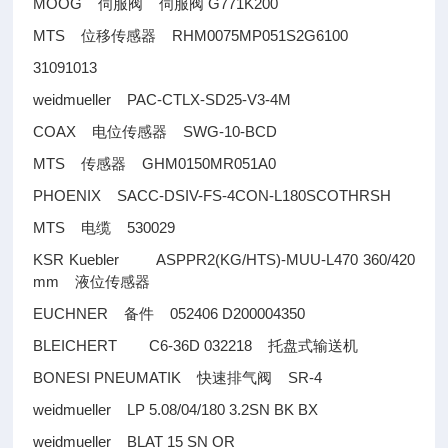
MOOG
G771K200
伺服阀
伺服阀
MTS
RHM0075MP051S2G6100
位移传感器
31091013
weidmueller PAC-CTLX-SD25-V3-4M
COAX
SWG-10-BCD
电位传感器
MTS
GHM0150MR051A0
传感器
PHOENIX SACC-DSIV-FS-4CON-L180SCOTHRSH
MTS
530029
电缆
KSR Kuebler ASPPR2(KG/HTS)-MUU-L470 360/420
mm
液位传感器
EUCHNER
052406 D200004350
备件
BLEICHERT C6-36D 032218
托盘式输送机
BONESI PNEUMATIK
SR-4
快速排气阀
weidmueller LP 5.08/04/180 3.2SN BK BX
weidmueller BLAT 15 SN OR