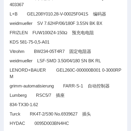
403367
L+B GEL208Y010.28-V-00025F041S
编码器
weidmueller SV 7.62HP/06/180F 3.5SN BK BX
FRIZLEN FUW100IZ4-150
Ω
预充电电阻
KDS 581-75-0,5-A01
Vitrohm BW234-05T4R7
固定电阻器
weidmueller LSF-SMD 3.50/04/180 SN BK RL
LENORD+BAUER GEL260C-000000B001 0-3000RP
M
grimm-automatisierung FARR-S-1
自动控制器
Lumberg RSC5/7
插座
834-TX30-1.62
Turck RK4T-2/S90 No.6939627
插头
HYDAC 0095D003BN4HC