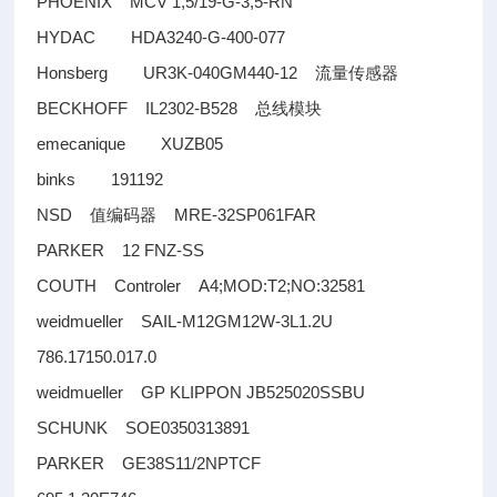
PHOENIX MCV 1,5/19-G-3,5-RN
HYDAC HDA3240-G-400-077
Honsberg UR3K-040GM440-12
流量传感器
BECKHOFF IL2302-B528
总线模块
emecanique XUZB05
binks 191192
NSD
MRE-32SP061FAR
值编码器
PARKER 12 FNZ-SS
COUTH Controler A4;MOD:T2;NO:32581
weidmueller SAIL-M12GM12W-3L1.2U
786.17150.017.0
weidmueller GP KLIPPON JB525020SSBU
SCHUNK SOE0350313891
PARKER GE38S11/2NPTCF