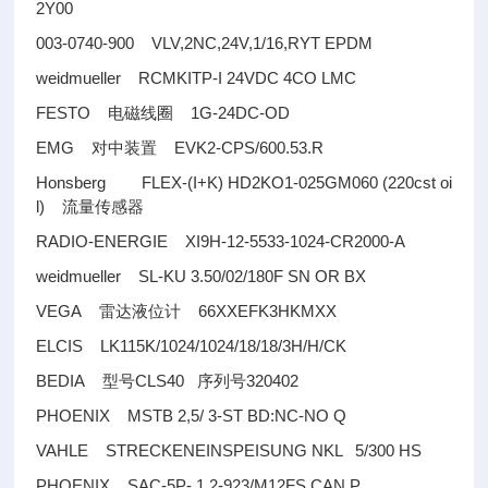
2Y00
003-0740-900 VLV,2NC,24V,1/16,RYT EPDM
weidmueller RCMKITP-I 24VDC 4CO LMC
FESTO
1G-24DC-OD
电磁线圈
EMG
EVK2-CPS/600.53.R
对中装置
Honsberg FLEX-(I+K) HD2KO1-025GM060 (220cst oi
l)
流量传感器
RADIO-ENERGIE XI9H-12-5533-1024-CR2000-A
weidmueller SL-KU 3.50/02/180F SN OR BX
VEGA
66XXEFK3HKMXX
雷达液位计
ELCIS LK115K/1024/1024/18/18/3H/H/CK
BEDIA
CLS40
320402
型号
序列号
PHOENIX MSTB 2,5/ 3-ST BD:NC-NO Q
VAHLE STRECKENEINSPEISUNG NKL 5/300 HS
PHOENIX SAC-5P- 1,2-923/M12FS CAN P