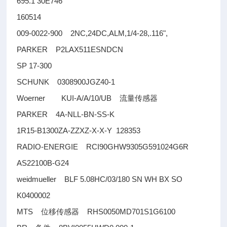
695.1 30E746
160514
009-0022-900 2NC,24DC,ALM,1/4-28,.116",
PARKER P2LAX511ESNDCN
SP 17-300
SCHUNK 0308900JGZ40-1
Woerner KUI-A/A/10/UB
流量传感器
PARKER 4A-NLL-BN-SS-K
1R15-B1300ZA-ZZXZ-X-X-Y 128353
RADIO-ENERGIE RCI90GHW9305G591024G6R
AS22100B-G24
weidmueller BLF 5.08HC/03/180 SN WH BX SO
K0400002
MTS
RHS0050MD701S1G6100
位移传感器