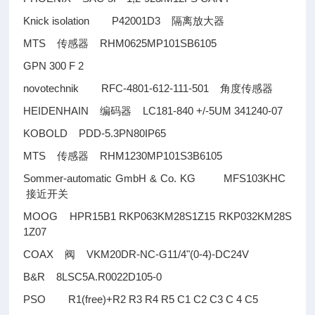
Knick isolation P42001D3
隔离放大器
MTS
RHM0625MP101SB6105
传感器
GPN 300 F 2
novotechnik RFC-4801-612-111-501
角度传感器
HEIDENHAIN
LC181-840 +/-5UM 341240-07
编码器
KOBOLD PDD-5.3PN80IP65
MTS
RHM1230MP101S3B6105
传感器
Sommer-automatic GmbH & Co. KG MFS103KHC
接近开关
MOOG HPR15B1 RKP063KM28S1Z15 RKP032KM28S
1Z07
COAX
VKM20DR-NC-G11/4"(0-4)-DC24V
阀
B&R 8LSC5A.R0022D105-0
PSO R1(free)+R2 R3 R4 R5 C1 C2 C3 C 4 C5