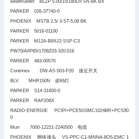
weidmueller BLZP 5.00/15/180LH SN BK BX
PARKER 026-37740-0
PHOENIX MSTB 2,5/ 3-ST-5,08 BK
PARKER 5016-01100
PARKER M12A-B8XJ2-SSP-C3
PW70/A/IP65/1708Z03-320.016
PARKER 483-00570
Contrinex DW-AS-503-P20
接近开关
BLV MHR150N
卤钨灯
PARKER S14-31650-0
PARKER RAP208X
RADIO-ENERGIE PCIPI+PCE5G5MC1024BR+PCS90
0
Murr 7000-12221-2240500
电缆
PHOENIX
VS-PPC-C1-MNNA-8Q5-EMC 1
网络接头