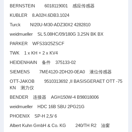
BERNSTEIN 6018119001
感应传感器
KUBLER 8.A02H.6DB3.1024
Turck NI20U-M30-ADZ30X2 4282810
weidmueller SL 5.08HC/09/180G 3.2SN BK BX
PARKER WFS33/25ZSCF
TWK 1 x KH + 2 x KV4
HEIDENHAIN
375133-02
备件
SIEMENS 7ME4120-2DH20-0EA0
液位传感器
OTT-JAKOB 9510313692 ,II BASISGERAET OTT -75
KN
测力仪
BENDER
AGH150W-4 B98018006
连接器
weidmueller HDC 16B SBU 2PG21G
PHOENIX SP-H 2,5/ 6
Albert Kuhn GmbH & Co. KG 240/TH R2
油窗