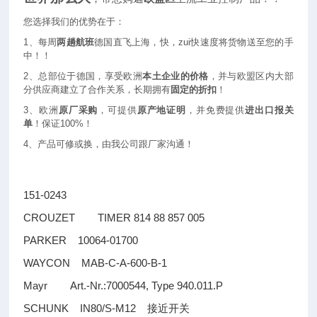
您选择我们的优势在于：
1
、每周
两趟航班
德国直飞上海，快，zui快速度将货物送至您的手
中！！
2
、总部位于德国，享受欧洲
本土企业的价格
，并与欧盟区内大部
分供应商建立了合作关系，长期拥有
固定的折扣
！
3
、欧洲
原厂采购
，可提供
原产地证明
，并免费提供
进出口报关
单
！保证100%！
4
、产品可修或换，由我公司跟厂家沟通！
151-0243
CROUZET TIMER 814 88 857 005
PARKER 10064-01700
WAYCON MAB-C-A-600-B-1
Mayr Art.-Nr.:7000544, Type 940.011.P
SCHUNK IN80/S-M12
接近开关