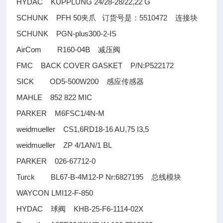
HYDAC KUPPLUNG 24/28-28/22,22 G
SCHUNK PFH 50
5510472
夹爪
订货号是：
连接块
SCHUNK PGN-plus300-2-IS
AirCom R160-04B
减压阀
FMC BACK COVER GASKET P/N:P522172
SICK OD5-500W200
感应传感器
MAHLE 852 822 MIC
PARKER M6FSC1/4N-M
weidmueller CS1,6RD18-16 AU,75 I3,5
weidmueller ZP 4/1AN/1 BL
PARKER 026-67712-0
Turck BL67-B-4M12-P Nr:6827195
总线模块
WAYCON LMI12-F-850
HYDAC
KHB-25-F6-1114-02X
球阀