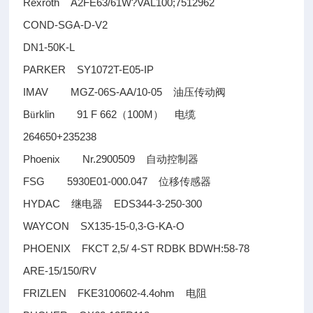
Rexroth A2FE63/61W?VAL100;7512962
COND-SGA-D-V2
DN1-50K-L
PARKER SY1072T-E05-IP
IMAV MGZ-06S-AA/10-05
油压传动阀
B
rklin 91 F 662
100M
ü
（
）
电缆
264650+235238
Phoenix Nr.2900509
自动控制器
FSG 5930E01-000.047
位移传感器
HYDAC
EDS344-3-250-300
继电器
WAYCON SX135-15-0,3-G-KA-O
PHOENIX FKCT 2,5/ 4-ST RDBK BDWH:58-78
ARE-15/150/RV
FRIZLEN FKE3100602-4.4ohm
电阻