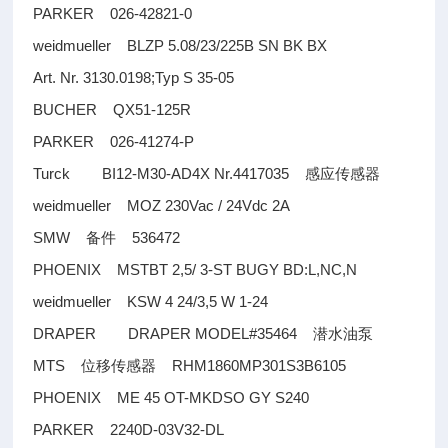
PARKER 026-42821-0
weidmueller BLZP 5.08/23/225B SN BK BX
Art. Nr. 3130.0198;Typ S 35-05
BUCHER QX51-125R
PARKER 026-41274-P
Turck BI12-M30-AD4X Nr.4417035
感应传感器
weidmueller MOZ 230Vac / 24Vdc 2A
SMW
536472
备件
PHOENIX MSTBT 2,5/ 3-ST BUGY BD:L,NC,N
weidmueller KSW 4 24/3,5 W 1-24
DRAPER DRAPER MODEL#35464
潜水油泵
MTS
RHM1860MP301S3B6105
位移传感器
PHOENIX ME 45 OT-MKDSO GY S240
PARKER 2240D-03V32-DL