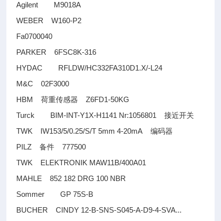
Agilent M9018A
WEBER W160-P2
Fa0700040
PARKER 6FSC8K-316
HYDAC RFLDW/HC332FA310D1.X/-L24
M&C 02F3000
HBM
Z6FD1-50KG
荷重传感器
Turck BIM-INT-Y1X-H1141 Nr:1056801
接近开关
TWK IW153/5/0.25/S/T 5mm 4-20mA
编码器
PILZ
777500
备件
TWK ELEKTRONIK MAW11B/400A01
MAHLE 852 182 DRG 100 NBR
Sommer GP 75S-B
BUCHER CINDY 12-B-SNS-S045-A-D9-4-SVA...