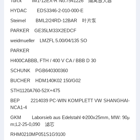
Turck IM1-12EX-R No.7541226
隔离放大器
HYDAC EDS3346-2-010-000-E
Steimel BML2/24RD-12BAR
叶片泵
PARKER GE35LM33X2EDCF
weidmueller LMZFL 5.00/04/135 SO
PARKER
H400CABBB, FTH / 400 V CA / BBB D 30
SCHUNK PGB640300360
BUCHER HDM140K02 150/G02
STH1120A760-52X+475
BEP 2214039 PC-WIN KOMPLETT VW SHANGHAI-
NCA1-4
GKM Laborsieb aus Edelstahl
200x25mm, MW: 90
Φ
μ
m;L2-25-0,090
滤芯
RHM0210MP051S1G9100