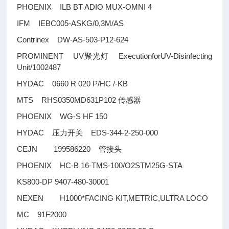
PHOENIX ILB BT ADIO MUX-OMNI 4
IFM IEBC005-ASKG/0,3M/AS
Contrinex DW-AS-503-P12-624
PROMINENT UV
ExecutionforUV-Disinfecting
聚光灯
Unit/1002487
HYDAC 0660 R 020 P/HC /-KB
MTS RHS0350MD631P102
传感器
PHOENIX WG-S HF 150
HYDAC
EDS-344-2-250-000
压力开关
CEJN 199586220
管接头
PHOENIX HC-B 16-TMS-100/O2STM25G-STA
KS800-DP 9407-480-30001
NEXEN H1000*FACING KIT,METRIC,ULTRA LOCO
MC 91F2000