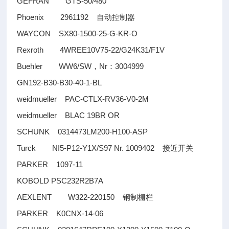
GEFRAN GTS-50/480
Phoenix 2961192
自动控制器
WAYCON SX80-1500-25-G-KR-O
Rexroth 4WREE10V75-22/G24K31/F1V
Buehler WW6/SW
Nr
3004999
，
：
GN192-B30-B30-40-1-BL
weidmueller PAC-CTLX-RV36-V0-2M
weidmueller BLAC 19BR OR
SCHUNK 0314473LM200-H100-ASP
Turck NI5-P12-Y1X/S97 Nr. 1009402
接近开关
PARKER 1097-11
KOBOLD PSC232R2B7A
AEXLENT W322-220150
钢制栅栏
PARKER K0CNX-14-06