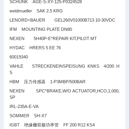
SCHUNK AGE-S-XY-125-P0324528
weidmueller SAK 2.5 KRG
LENORD+BAUER GEL260V01000B713 10-30VDC
IFM MOUNTING PLATE DN80
NEXEN 5H40P-E*REPAIR KIT,PILOT MT
HYDAC HRERS 5 EE 76
60019340
VAHLE STRECKENEINSPEISUNG KNKS 4/200 H
S
HBM
1-P3MBP/500BAR
压力传感器
NEXEN SPC*BRAKE,W/O ACTUATOR,HCO,1.000,
SP
IRL-235A-E-VA
SOMMER SH-X7
IGBT
FF 200 R12 KS4
绝缘栅双极功率管