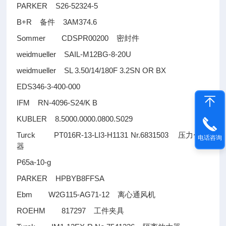
PARKER S26-52324-5
B+R
3AM374.6
备件
Sommer CDSPR00200
密封件
weidmueller SAIL-M12BG-8-20U
weidmueller SL 3.50/14/180F 3.2SN OR BX
EDS346-3-400-000
IFM RN-4096-S24/K B
KUBLER 8.5000.0000.0800.S029
Turck PT016R-13-LI3-H1131 Nr.6831503
压力传感
电话咨询
器
P65a-10-g
PARKER HPBYB8FFSA
Ebm W2G115-AG71-12
离心通风机
ROEHM 817297
工件夹具