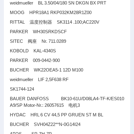
weidmueller BL 3.50/04/180 SN DKGN BX PRT
MOOG HPR18A1 RKP032KM28R1Z00
RITTAL
SK3114 .100;AC220V
温度控制器
PARKER WH30SRKDSCF
SITEC
Nr. 711.0289
阀座
KOBOLD KAL-4340S
PARKER 009-0442-900
BUCHER WK22OEA5-1 12D M100
weidmueller LIF 2,5F638 RF
SK1744-124
BAUER DANFOSS BK10-61U/D08LA4-TF-K/ES010
A9/SP Motor-Nr.: 26057615
3
电机
HYDAC HRL 6 CV 44,5 PP GRUEN ST M BL
BUCHER SVH04Z22**N-0G14I24
ATOS SP-ZH-7P