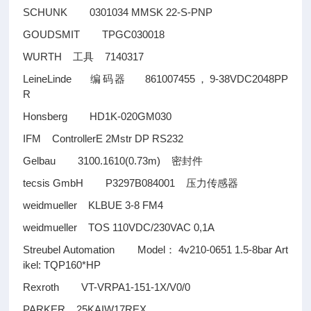
SCHUNK 0301034 MMSK 22-S-PNP
GOUDSMIT TPGC030018
WURTH
7140317
工具
LeineLinde
861007455
9-38VDC2048PP
编码器
，
R
Honsberg HD1K-020GM030
IFM ControllerE 2Mstr DP RS232
Gelbau 3100.1610(0.73m)
密封件
tecsis GmbH P3297B084001
压力传感器
weidmueller KLBUE 3-8 FM4
weidmueller TOS 110VDC/230VAC 0,1A
Streubel Automation Model
4v210-0651 1.5-8bar Art
：
ikel: TQP160*HP
Rexroth VT-VRPA1-151-1X/V0/0
PARKER 25KAIW17REX