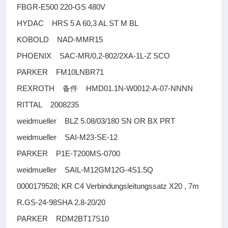
FBGR-E500 220-GS 480V
HYDAC HRS 5 A 60,3 AL ST M BL
KOBOLD NAD-MMR15
PHOENIX SAC-MR/0,2-802/2XA-1L-Z SCO
PARKER FM10LNBR71
REXROTH
HMD01.1N-W0012-A-07-NNNN
备件
RITTAL 2008235
weidmueller BLZ 5.08/03/180 SN OR BX PRT
weidmueller SAI-M23-SE-12
PARKER P1E-T200MS-0700
weidmueller SAIL-M12GM12G-4S1.5Q
0000179528; KR C4 Verbindungsleitungssatz X20 , 7m
R.GS-24-98SHA 2.8-20/20
PARKER RDM2BT17S10