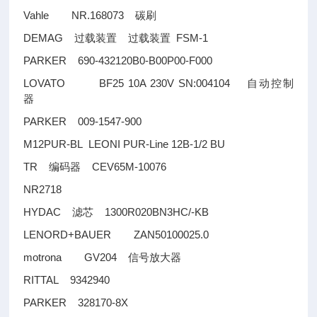
Vahle NR.168073
碳刷
DEMAG
FSM-1
过载装置
过载装置
PARKER 690-432120B0-B00P00-F000
LOVATO BF25 10A 230V SN:004104
自动控制
器
PARKER 009-1547-900
M12PUR-BL LEONI PUR-Line 12B-1/2 BU
TR
CEV65M-10076
编码器
NR2718
HYDAC
1300R020BN3HC/-KB
滤芯
LENORD+BAUER ZAN50100025.0
motrona GV204
信号放大器
RITTAL 9342940
PARKER 328170-8X