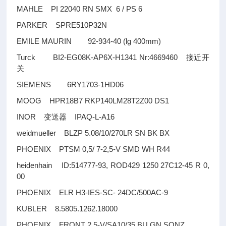
MAHLE PI 22040 RN SMX 6 / PS 6
PARKER SPRE510P32N
EMILE MAURIN 92-934-40 (lg 400mm)
Turck BI2-EG08K-AP6X-H1341 Nr:4669460
接近开
关
SIEMENS 6RY1703-1HD06
MOOG HPR18B7 RKP140LM28T2Z00 DS1
INOR
IPAQ-L-A16
变送器
weidmueller BLZP 5.08/10/270LR SN BK BX
PHOENIX PTSM 0,5/ 7-2,5-V SMD WH R44
heidenhain ID:514777-93, ROD429 1250 27C12-45 R 0,
00
PHOENIX ELR H3-IES-SC- 24DC/500AC-9
KUBLER 8.5805.1262.18000
PHOENIX FRONT 2,5-V/SA10/35 BU GN SONZ