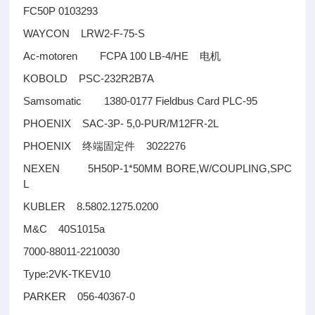
FC50P 0103293
WAYCON LRW2-F-75-S
Ac-motoren FCPA 100 LB-4/HE
电机
KOBOLD PSC-232R2B7A
Samsomatic 1380-0177 Fieldbus Card PLC-95
PHOENIX SAC-3P- 5,0-PUR/M12FR-2L
PHOENIX
3022276
终端固定件
NEXEN 5H50P-1*50MM BORE,W/COUPLING,SPC
L
KUBLER 8.5802.1275.0200
M&C 40S1015a
7000-88011-2210030
Type:2VK-TKEV10
PARKER 056-40367-0