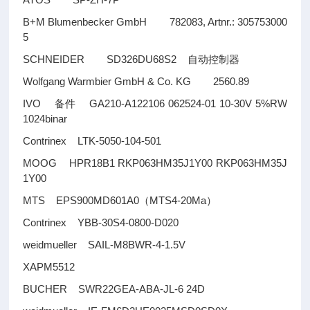
B+M Blumenbecker GmbH 782083, Artnr.: 305753000
5
SCHNEIDER SD326DU68S2
自动控制器
Wolfgang Warmbier GmbH & Co. KG 2560.89
IVO
GA210-A122106 062524-01 10-30V 5%RW
备件
1024binar
Contrinex LTK-5050-104-501
MOOG HPR18B1 RKP063HM35J1Y00 RKP063HM35J
1Y00
MTS EPS900MD601A0
MTS4-20Ma
（
）
Contrinex YBB-30S4-0800-D020
weidmueller SAIL-M8BWR-4-1.5V
XAPM5512
BUCHER SWR22GEA-ABA-JL-6 24D