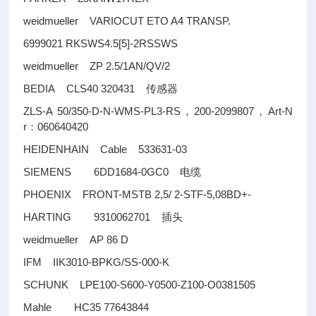
weidmueller VARIOCUT ETO A4 TRANSP.
6999021 RKSWS4.5[5]-2RSSWS
weidmueller ZP 2.5/1AN/QV/2
BEDIA CLS40 320431
传感器
ZLS-A 50/350-D-N-WMS-PL3-RS
200-2099807
Art-N
，
，
r
060640420
：
HEIDENHAIN Cable 533631-03
SIEMENS 6DD1684-0GC0
电缆
PHOENIX FRONT-MSTB 2,5/ 2-STF-5,08BD+-
HARTING 9310062701
插头
weidmueller AP 86 D
IFM IIK3010-BPKG/SS-000-K
SCHUNK LPE100-S600-Y0500-Z100-O0381505
Mahle HC35 77643844