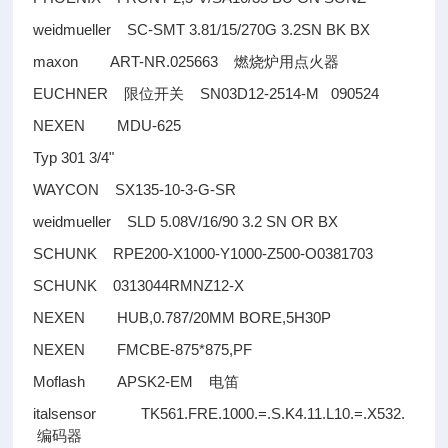
weidmueller SC-SMT 3.81/15/270G 3.2SN BK BX
maxon ART-NR.025663
燃烧炉用点火器
EUCHNER
SN03D12-2514-M 090524
限位开关
NEXEN MDU-625
Typ 301 3/4"
WAYCON SX135-10-3-G-SR
weidmueller SLD 5.08V/16/90 3.2 SN OR BX
SCHUNK RPE200-X1000-Y1000-Z500-O0381703
SCHUNK 0313044RMNZ12-X
NEXEN HUB,0.787/20MM BORE,5H30P
NEXEN FMCBE-875*875,PF
Moflash APSK2-EM
电笛
italsensor TK561.FRE.1000.=.S.K4.11.L10.=.X532.
编码器