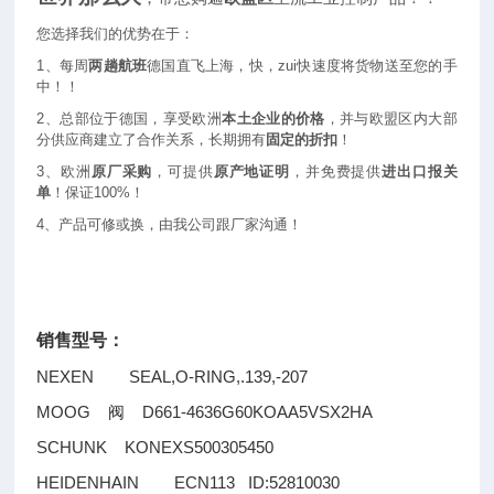
您选择我们的优势在于：
1
、每周
两趟航班
德国直飞上海，快，zui快速度将货物送至您的手
中！！
2
、总部位于德国，享受欧洲
本土企业的价格
，并与欧盟区内大部
分供应商建立了合作关系，长期拥有
固定的折扣
！
3
、欧洲
原厂采购
，可提供
原产地证明
，并免费提供
进出口报关
单
！保证100%！
4
、产品可修或换，由我公司跟厂家沟通！
销售型号：
NEXEN SEAL,O-RING,.139,-207
MOOG
D661-4636G60KOAA5VSX2HA
阀
SCHUNK KONEXS500305450
HEIDENHAIN ECN113 ID:52810030