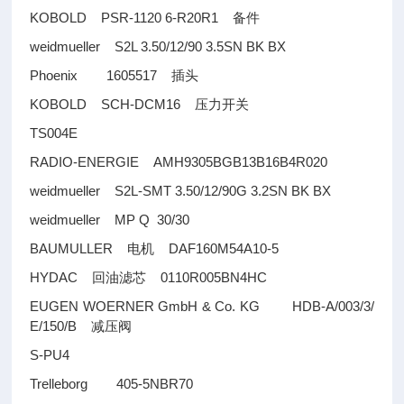
KOBOLD PSR-1120 6-R20R1
备件
weidmueller S2L 3.50/12/90 3.5SN BK BX
Phoenix 1605517
插头
KOBOLD SCH-DCM16
压力开关
TS004E
RADIO-ENERGIE AMH9305BGB13B16B4R020
weidmueller S2L-SMT 3.50/12/90G 3.2SN BK BX
weidmueller MP Q 30/30
BAUMULLER
DAF160M54A10-5
电机
HYDAC
0110R005BN4HC
回油滤芯
EUGEN WOERNER GmbH & Co. KG HDB-A/003/3/
E/150/B
减压阀
S-PU4
Trelleborg 405-5NBR70