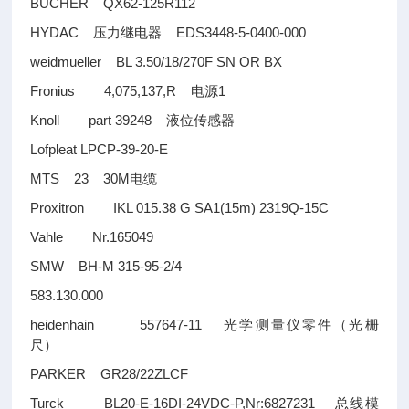
BUCHER QX62-125R112
HYDAC
EDS3448-5-0400-000
压力继电器
weidmueller BL 3.50/18/270F SN OR BX
Fronius 4,075,137,R
1
电源
Knoll part 39248
液位传感器
Lofpleat LPCP-39-20-E
MTS 23 30M
电缆
Proxitron IKL 015.38 G SA1(15m) 2319Q-15C
Vahle Nr.165049
SMW BH-M 315-95-2/4
583.130.000
heidenhain 557647-11
光学测量仪零件（光栅
尺）
PARKER GR28/22ZLCF
Turck BL20-E-16DI-24VDC-P,Nr:6827231
总线模