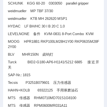
SCHUNK KGG 60-20 0303050 parallel gripper
weidmueller MP TBF 37/30
weidmueller KTB MH 262620 MSP1
HYDAC LF BH/HC 30 I B 20 C 1.0
LEVELNONE
KVM-0831 8-Port Combo KVM
备件
MOOG HPR18B1 RKP100LM28H1Y00 RKP063SM28F
2Y00
BLV MHR150N
卤钨灯
Turck BID2-G180-AP6-H1141/S212 6885
接近开
关
SAP-Nr.: 1815
Tecsis P3251B079601
压力传感器
HAHN+KOLB 69322125
手用琢磨油石
MTS
RHM0710MD701S1G8100
传感器
MTS
RPM0600MR031A11
传感器