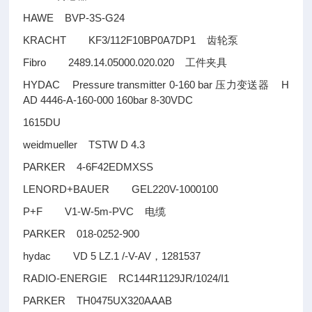
HAWE BVP-3S-G24
KRACHT KF3/112F10BP0A7DP1
齿轮泵
Fibro 2489.14.05000.020.020
工件夹具
HYDAC Pressure transmitter 0-160 bar
H
压力变送器
AD 4446-A-160-000 160bar 8-30VDC
1615DU
weidmueller TSTW D 4.3
PARKER 4-6F42EDMXSS
LENORD+BAUER GEL220V-1000100
P+F V1-W-5m-PVC
电缆
PARKER 018-0252-900
hydac VD 5 LZ.1 /-V-AV
1281537
，
RADIO-ENERGIE RC144R1129JR/1024/I1
PARKER TH0475UX320AAAB