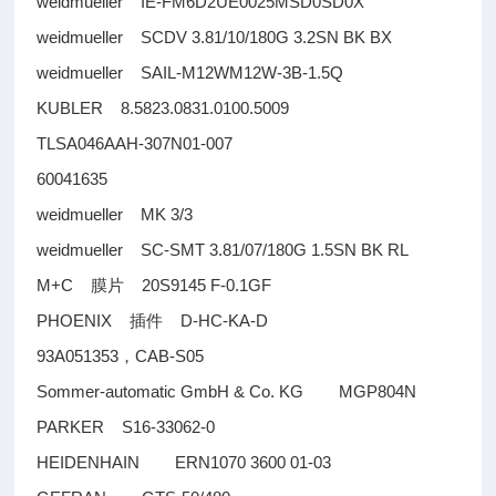
weidmueller IE-FM6D2UE0025MSD0SD0X
weidmueller SCDV 3.81/10/180G 3.2SN BK BX
weidmueller SAIL-M12WM12W-3B-1.5Q
KUBLER 8.5823.0831.0100.5009
TLSA046AAH-307N01-007
60041635
weidmueller MK 3/3
weidmueller SC-SMT 3.81/07/180G 1.5SN BK RL
M+C
20S9145 F-0.1GF
膜片
PHOENIX
D-HC-KA-D
插件
93A051353
CAB-S05
，
Sommer-automatic GmbH & Co. KG MGP804N
PARKER S16-33062-0
HEIDENHAIN ERN1070 3600 01-03