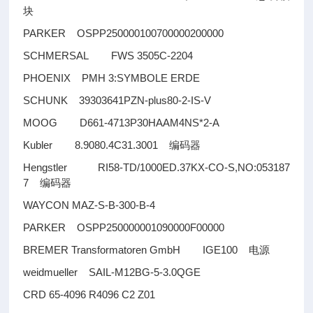
块
PARKER OSPP250000100700000200000
SCHMERSAL FWS 3505C-2204
PHOENIX PMH 3:SYMBOLE ERDE
SCHUNK 39303641PZN-plus80-2-IS-V
MOOG D661-4713P30HAAM4NS*2-A
Kubler 8.9080.4C31.3001
编码器
Hengstler RI58-TD/1000ED.37KX-CO-S,NO:053187
7
编码器
WAYCON MAZ-S-B-300-B-4
PARKER OSPP250000001090000F00000
BREMER Transformatoren GmbH IGE100
电源
weidmueller SAIL-M12BG-5-3.0QGE
CRD 65-4096 R4096 C2 Z01