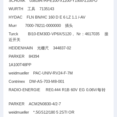
SCHUNK 0381647RPE100-X1200-Y1500-Z100-O
WURTH
7135143
工具
HYDAC FLN BN/HC 160 D E 6 LZ 1.1 /-AV
Murr 7000-78211-0000000
插头
Turck BI10-EM30D-VP6X/S120
Nr
4617035
，
：
接
近开关
HEIDENHAIN
344837-02
光栅尺
PARKER 84394
1A100T48PP
weidmueller PAC-UNIV-RV24-F-7M
Contrinex DW-AS-703-M8-001
RADIO-ENERGIE RE0.444 R1B 60V EG 0.06V/
每转
PARKER ACM2N0830-4/2-7
weidmueller *.5GS12/180 5 2STI OR