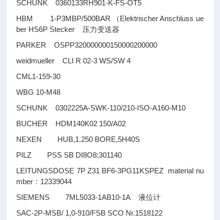
SCHUNK 0360133RH901-K-FS-OT5
HBM 1-P3MBP/500BAR
Elektrischer Anschluss ue
（
ber HS6P Stecker
压力变送器
PARKER OSPP320000000150000200000
weidmueller CLI R 02-3 WS/SW 4
CML1-159-30
WBG 10-M48
SCHUNK 0302225A-SWK-110/210-ISO-A160-M10
BUCHER HDM140K02 150/A02
NEXEN HUB,1.250 BORE,5H40S
PILZ PSS SB DI8O8;301140
LEITUNGSDOSE 7P Z31 BF6-3PG11KSPEZ material nu
mber
12339044
：
SIEMENS 7ML5033-1AB10-1A
液位计
SAC-2P-MSB/ 1,0-910/FSB SCO Nr.1518122