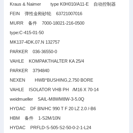
Kraus & Naimer type K0H010/A11-E
自动控制器
FEIN
63721007016
弹性金刚砂轮
MURR
7000-18021-216-0500
备件
type:C-415-01-50
MK137-4DK.07.N 132757
PARKER 036-36550-0
VAHLE KOMPAKTHALTER KA 25/4
PARKER 3794840
NEXEN HWB*BUSHING,2.750 BORE
VAHLE ISOLATOR VHB PH /M16 X 70-14
weidmueller SAIL-M8WM8W-3-5.0Q
HYDAC DF BN/HC 990 T F 20 LZ 2.0 /-B6
HBM
1-S2M/10N
备件
HYDAC PRFLD-S-505-S2-50-0-2-1-L24