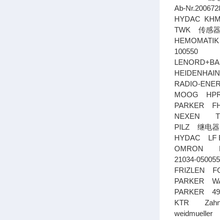
Ab-Nr.20067
HYDAC KHM
TWK
传感
HEMOMATI
100550
LENORD+
HEIDENHA
RADIO-ENE
MOOG HPR1
PARKER FH
NEXEN TL4
PILZ
继电器
HYDAC LF B
OMRON E3
21034-05005
FRIZLEN 
PARKER 
PARKER 4
KTR Zahnk
weidmuelle