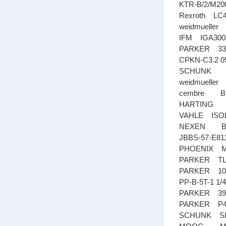
KTR-B/2/M2
Rexroth LC
weidmueller
IFM IGA30
PARKER 33
CPKN-C3.2 0
SCHUNK D
weidmuelle
cembre 
HARTING
VAHLE ISOL
NEXEN BD
JBBS-57-E8
PHOENIX MV
PARKER T
PARKER 102
PP-B-5T-1 
PARKER 39
PARKER P4
SCHUNK SL