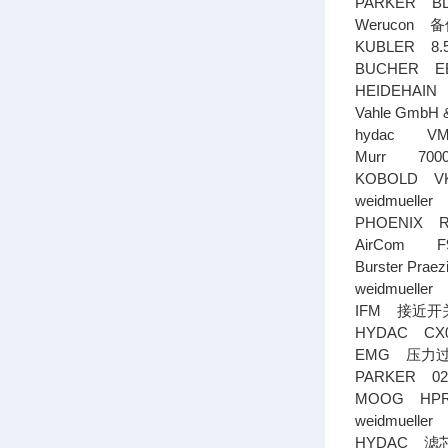
PARKER B
Werucon
备
KUBLER 8.5
BUCHER EE
HEIDEHAIN 
Vahle GmbH
hydac VM 
Murr 7000
KOBOLD VK
weidmueller
PHOENIX 
AirCom F9
Burster Pra
weidmueller
IFM
接近开
HYDAC CX04 
EMG
压力
PARKER 02
MOOG HPR1
weidmueller
HYDAC
滤