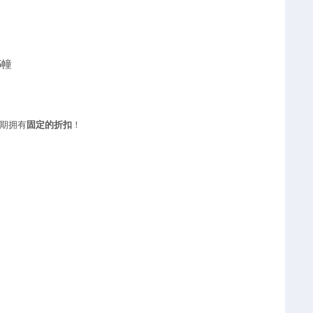
5幢
期拥有
固定的折扣
！