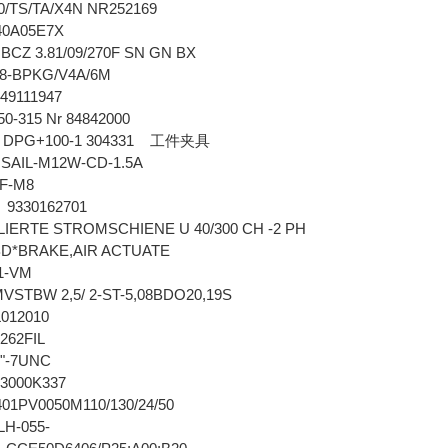
00/TS/TA/X4N NR252169
40A05E7X
 BCZ 3.81/09/270F SN GN BX
08-BPKG/V4A/6M
49111947
50-315 Nr 84842000
PG+100-1 304331
工件夹具
r SAIL-M12W-CD-1.5A
BF-M8
 9330162701
IERTE STROMSCHIENE U 40/300 CH -2 PH
*BRAKE,AIR ACTUATE
11-VM
STBW 2,5/ 2-ST-5,08BDO20,19S
L012010
62FIL
1/4"-7UNC
3000K337
01PV0050M110/130/24/50
H-055-