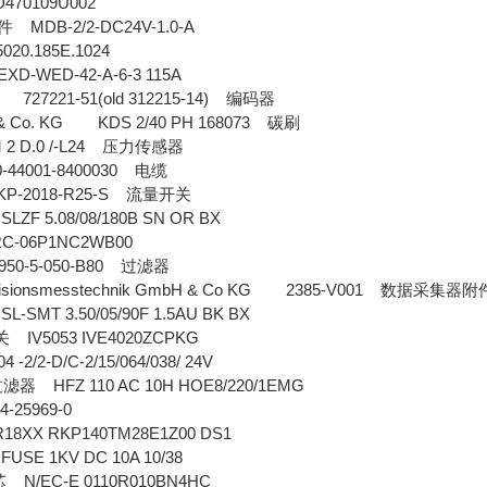
D470109U002
MDB-2/2-DC24V-1.0-A
件
020.185E.1024
XD-WED-42-A-6-3 115A
727221-51(old 312215-14)
编码器
 & Co. KG KDS 2/40 PH 168073
碳刷
2 D.0 /-L24
压力传感器
-44001-8400030
电缆
P-2018-R25-S
流量开关
 SLZF 5.08/08/180B SN OR BX
RC-06P1NC2WB00
50-5-050-B80
过滤器
ezisionsmesstechnik GmbH & Co KG 2385-V001
数据采集器附
 SL-SMT 3.50/05/90F 1.5AU BK BX
IV5053 IVE4020ZCPKG
关
-2/2-D/C-2/15/064/038/ 24V
HFZ 110 AC 10H HOE8/220/1EMG
过滤器
4-25969-0
8XX RKP140TM28E1Z00 DS1
 FUSE 1KV DC 10A 10/38
N/EC-E 0110R010BN4HC
芯