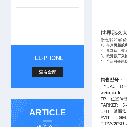
世界那么
您选择我们的优
1
、每周
两趟航
2
、总部位于德
3
、欧洲
原厂采
TEL-PHONE
4
、产品可修或
查看全部
销售型号：
HYDAC DF B
weidmueller
TR
位置传
PARKER 5
ARTICLE
E+H
液面监
AVIT GELA
P-RVV20