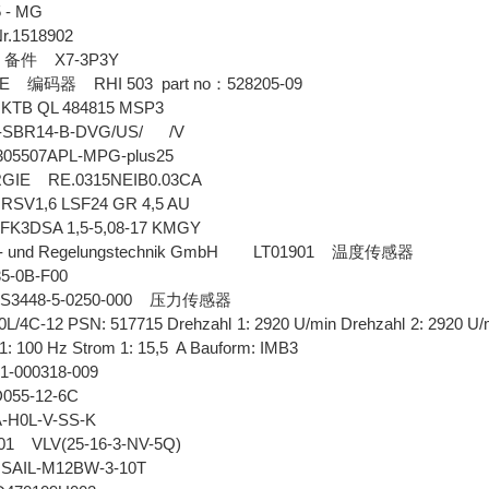
 - MG
r.1518902
R
X7-3P3Y
备件
NDE
RHI 503 part no
528205-09
编码器
：
r KTB QL 484815 MSP3
0-SBR14-B-DVG/US/ /V
05507APL-MPG-plus25
RGIE RE.0315NEIB0.03CA
 RSV1,6 LSF24 GR 4,5 AU
FK3DSA 1,5-5,08-17 KMGY
ss- und Regelungstechnik GmbH LT01901
温度传感器
5-0B-F00
3448-5-0250-000
压力传感器
L/4C-12 PSN: 517715 Drehzahl 1: 2920 U/min Drehzahl 2: 2920 U/mi
 1: 100 Hz Strom 1: 15,5 A Bauform: IMB3
1-000318-009
055-12-6C
A-H0L-V-SS-K
001 VLV(25-16-3-NV-5Q)
r SAIL-M12BW-3-10T