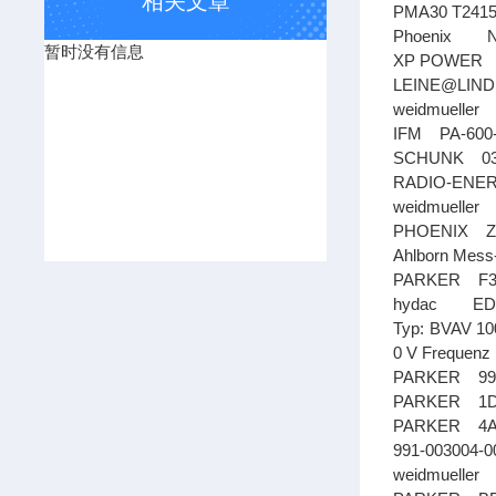
相关文章
PMA30 T2415
Phoenix N
暂时没有信息
XP POWE
LEINE@LI
weidmuelle
IFM PA-60
SCHUNK 03
RADIO-ENE
weidmueller
PHOENIX Z
Ahlborn Me
PARKER F3
hydac EDS
Typ: BVAV 100
0 V Frequenz
PARKER 99
PARKER 1D
PARKER 4
991-003004-
weidmuelle