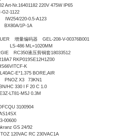
282 Art-Nr.16401182 220V 475W IP65
-G2-1122
IW254/220-0.5-A123
器
K BX80A/1P-1A
BAUER
GEL-208-V-00376B001
增量编码器
IN LS-486 ML=1020MM
RGIE RC350
18033512
液压剪铜套
8A7 RKP019SE12H1Z00
S66VITCF-K
0AC-E*1.375 BORE,AIR
PNOZ X3 73KN1
N/HC 330 I F 20 C 1.0
Z-LT81-M5J 0.3M
5
FOFCQU 3100904
WAS14SX
93-00600
ranz GS 24/92
r TOZ 120VAC RC 230VAC1A