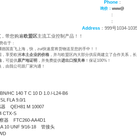
Phone
：
询价：
www@
：
：
Address
：999号1034-103
大
，带您购遍
欧盟区
主流工业控制产品！！
势在于：
班
德国直飞上海，快，zui快速度将货物送至您的手中！！
国，享受欧洲
本土企业的价格
，并与欧盟区内大部分供应商建立了合作关系，长
购
，可提供
原产地证明
，并免费提供
进出口报关单
！保证100%！
换，由我公司跟厂家沟通！
N/HC 140 T C 10 D 1.0 /-L24-B6
 SL FLA 9.0/1
QEH81 M 10007
感器
-4 CTX-S
FTC260-AA4D1
察器
 10 UNF 9/16-18
管接头
SR-WD