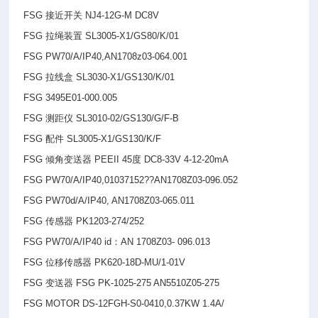
FSG
接近开关 NJ4-12G-M DC8V
FSG
拉绳装置 SL3005-X1/GS80/K/01
FSG PW70/A/IP40,AN1708z03-064.001
FSG
拉线盒 SL3030-X1/GS130/K/01
FSG 3495E01-000.005
FSG
测距仪 SL3010-02/GS130/G/F-B
FSG
配件 SL3005-X1/GS130/K/F
FSG
倾角变送器 PEEII 45度 DC8-33V 4-12-20mA
FSG PW70/A/IP40,01037152??AN1708Z03-096.052
FSG PW70d/A/IP40, AN1708Z03-065.011
FSG
传感器 PK1203-274/252
FSG PW70/A/IP40 id
：AN 1708Z03- 096.013
FSG
位移传感器 PK620-18D-MU/1-01V
FSG
变送器 FSG PK-1025-275 AN5510Z05-275
FSG MOTOR DS-12FGH-S0-0410,0.37KW 1.4A/