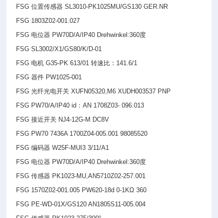
FSG
位置传感器 SL3010-PK1025MU/GS130 GER.NR
FSG 1803Z02-001.027
FSG
电位器 PW70D/A/IP40 Drehwinkel:360度
FSG SL3002/X1/GS80/K/D-01
FSG
电机 G35-PK 613/01 转速比：141.6/1
FSG
器件 PW1025-001
FSG
光纤光电开关 XUFN05320,M6 XUDH003537 PNP
FSG PW70/A/IP40 id
：AN 1708Z03- 096.013
FSG
接近开关 NJ4-12G-M DC8V
FSG PW70 7436A 1700Z04-005.001 98085520
FSG
编码器 W25F-MUI3 3/11/A1
FSG
电位器 PW70D/A/IP40 Drehwinkel:360度
FSG
传感器 PK1023-MU,AN5710Z02-257.001
FSG 1570Z02-001.005 PW620-18d 0-1KΩ 360
FSG PE-WD-01X/GS120 AN1805S11-005.004