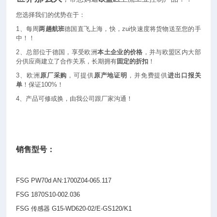
您选择我们的优势在于：
1
、每周
两趟航班
德国直飞上海，快，zui快速度将货物送至您的手
中！！
2
、总部位于德国，享受欧洲
本土企业的价格
，并与欧盟区内大部
分供应商建立了合作关系，长期拥有
固定的折扣
！
3
、欧洲
原厂采购
，可提供
原产地证明
，并免费提供
进出口报关
单
！保证100%！
4
、产品可修或换，由我公司跟厂家沟通！
销售型号：
FSG PW70d AN:1700Z04-065.117
FSG 1870S10-002.036
FSG
传感器 G15-WD620-02/E-GS120/K1