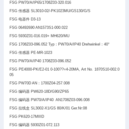
FSG PW70/A/IP65/1708Z03-320.016
FSG
传感器 SL3010-02/-PK1023MU/GS130/G/S
FSG
电器件 D3-13
FSG 06492690 AN1573S1-000.022
FSG 5930Z01-016.019+ MH620/MU
FSG 1708Z03-096.052 Typ
：PW70/A/IP40 Drehwinkel：40°
FSG
传感器 PE-MR-1023
FSG PW70/A/IP40 1708Z03-096.052
FSG PE4000-PK/E2-01 0-100??=4-20MA, Art No. 1870S10-002.0
05
FSG PW70D AN
：1700Z04-257.008
FSG
编码器 PW620-18D/G90/ZP65
FSG
编码器 PW70/A/IP40 AN1708Z03-096.008
FSG
拉线盒 SL3002-X1/GS 80/K/01 Ger.Nr:08
FSG PK620-17MIIID
FSG
编码器 5930Z01-072.113