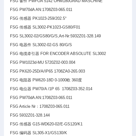
FSG
备件 PWFOA 5142 OHM180GRAD MASCHINE
FSG PW70dA AN:1708Z03-065.011
FSG
传感器 PK1023-259/202.5°
FSG
传感器 SL3002-PK1023-GS80/F01
FSG SL3002-02/GS80/G/S,Art-Nr:5932Z01-328.149
FSG
电器件 SL3002-02-GS 80/G/S
FSG
电缆牵引器 FOR ENCODER ABSOLUTE SL3002
FSG PW1023d-MU 5720Z02-003.004
FSG PK620-25D/A/IP65 1708ZA0-265.003
FSG
电阻器 PW620-18D 0-1000欧 360度
FSG
电位器 PW70/A /1P 65 1708Z03-352.014
FSG PW70dA AN:1708Z03-065.011
FSG Article Nr
：1708Z03-065.011
FSG 5932Z01-328.144
FSG
传感器 G15-WD620-02/E-GS120/K1
FSG
编码器 SL305-X1/GS130/K