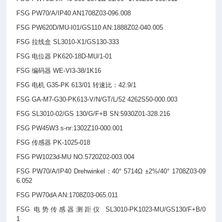
FSG PW70/A/IP40 AN1708Z03-096.008
FSG PW620D/MU-I01/GS110 AN:1888Z02-040.005
FSG
拉线盒 SL3010-X1/GS130-333
FSG
电位器 PK620-18D-MU/1-01
FSG
编码器 WE-VI3-38/1K16
FSG
电机 G35-PK 613/01 转速比：42.9/1
FSG GA-M7-G30-PK613-V/N/GT/L/52 4262S50-000.003
FSG SL3010-02/GS 130/G/F+B SN:5930Z01-328.216
FSG PW45W3 s-nr:1302Z10-000.001
FSG
传感器 PK-1025-018
FSG PW1023d-MU NO.5720Z02-003.004
FSG PW70/A/IP40 Drehwinkel
：40° 5714Ω ±2%/40° 1708Z03-09
6.052
FSG PW70dA AN:1708Z03-065.011
FSG
电势传感器测距仪 SL3010-PK1023-MU/GS130/F+B/0
1