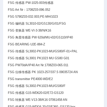
FSG
传感器 PW-1025-003传感器
FSG Art Nr
：1708Z03-096.052
FSG 5790Z03-032.003;PE-MH/1023
FSG
编码器 SL3010-02/GS130/G/01/FSG
FSG
变换器 WE-VI-3-38/N/K16
FSG
角度传感器 PW 620d/MU-i02/GS110/IP40
FSG BEARING U2E-884-Z
FSG
传感器 SL3002-PK1023-MU/GS80/F-01+PAL
FSG
传感器 SL3001 PK1023 MU GS80 G01
FSG PW70dA/IP40 Art Nr:1708Z03-065.011
FSG
位移传感器 PK 1023-257/337.5 09035724 AN
FSG transmitter PE4000-WD/E2
FSG
传感器 SL3002-PK1023-MU/GS80/F
FSG
传感器 G15-WD620-02/E72-GS120
FSG
转换器 WE-V13-38/K16 07061458 AN
FSG
传感器 G15-WDG6.20-02/E360 GS120 box