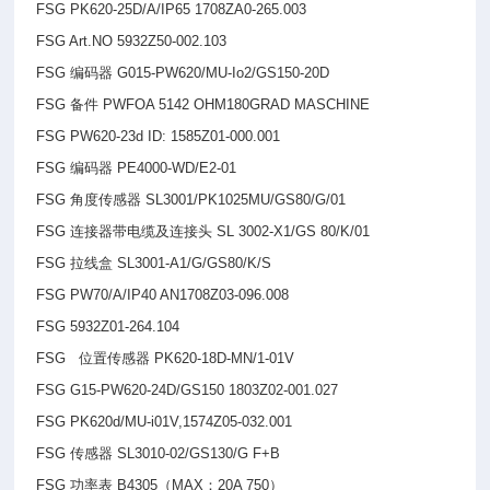
FSG PK620-25D/A/IP65 1708ZA0-265.003
FSG Art.NO 5932Z50-002.103
FSG
编码器 G015-PW620/MU-Io2/GS150-20D
FSG
备件 PWFOA 5142 OHM180GRAD MASCHINE
FSG PW620-23d ID: 1585Z01-000.001
FSG
编码器 PE4000-WD/E2-01
FSG
角度传感器 SL3001/PK1025MU/GS80/G/01
FSG
连接器带电缆及连接头 SL 3002-X1/GS 80/K/01
FSG
拉线盒 SL3001-A1/G/GS80/K/S
FSG PW70/A/IP40 AN1708Z03-096.008
FSG 5932Z01-264.104
FSG
位置传感器 PK620-18D-MN/1-01V
FSG G15-PW620-24D/GS150 1803Z02-001.027
FSG PK620d/MU-i01V,1574Z05-032.001
FSG
传感器 SL3010-02/GS130/G F+B
FSG
功率表 B4305（MAX：20A 750）