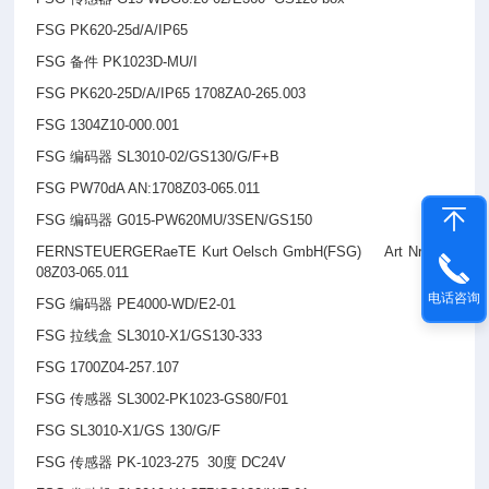
FSG PK620-25d/A/IP65
FSG
备件 PK1023D-MU/I
FSG PK620-25D/A/IP65 1708ZA0-265.003
FSG 1304Z10-000.001
FSG
编码器 SL3010-02/GS130/G/F+B
FSG PW70dA AN:1708Z03-065.011
FSG
编码器 G015-PW620MU/3SEN/GS150
FERNSTEUERGERaeTE Kurt Oelsch GmbH(FSG) Art Nr
：17
08Z03-065.011
电话咨询
FSG
编码器 PE4000-WD/E2-01
FSG
拉线盒 SL3010-X1/GS130-333
FSG 1700Z04-257.107
FSG
传感器 SL3002-PK1023-GS80/F01
FSG SL3010-X1/GS 130/G/F
FSG
传感器 PK-1023-275 30度 DC24V