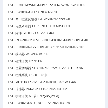
FSG SL3001-PW613-MU/GS55/01 Nr.5929Z55-260.002
FSG PW70dA AN:1708Z03-065.011
FSG
阀门位置反馈器 G15-2S01/2N1/PW620
FSG
电缆牵引器 FOR ENCODER ABSOLUTE
FSG
附件 SL3010-XK/GS130/K/F
FSG 5932Z01-328.051 SL3002-PK1023-MU/GS80/G/F-01
FSG SL3010-02/GS 130/G/01 Art.No.5930Z01-072.113
FSG
编码器 WE-VI3-38/1K16
FSG
磁性开关 DY7P PNP
FSG
位置传感器 SL3010-PK1025MU/GS130 GER.NR
FSG
拉绳系统 GS80 0-3米
FSG MOTOR DS-12FGH-S0-0410,0.37KW 1.4A/
FSG
传感器 PK620-20D 1573Z02-003.002
FSG
接近开关 M8节 PNP(24V,2MM)
FSG PW1023d-MU
，NO：5720Z02-003.028