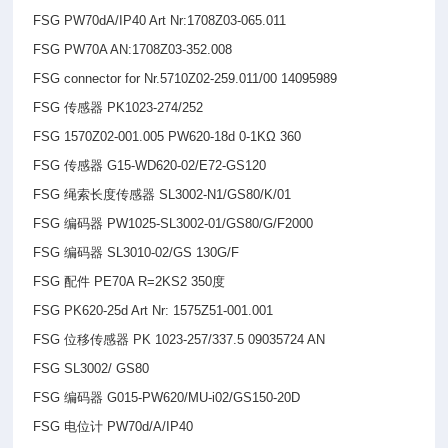
FSG PW70dA/IP40 Art Nr:1708Z03-065.011
FSG PW70A AN:1708Z03-352.008
FSG connector for Nr.5710Z02-259.011/00 14095989
FSG
传感器 PK1023-274/252
FSG 1570Z02-001.005 PW620-18d 0-1KΩ 360
FSG
传感器 G15-WD620-02/E72-GS120
FSG
绳索长度传感器 SL3002-N1/GS80/K/01
FSG
编码器 PW1025-SL3002-01/GS80/G/F2000
FSG
编码器 SL3010-02/GS 130G/F
FSG
配件 PE70A R=2KS2 350度
FSG PK620-25d Art Nr: 1575Z51-001.001
FSG
位移传感器 PK 1023-257/337.5 09035724 AN
FSG SL3002/ GS80
FSG
编码器 G015-PW620/MU-i02/GS150-20D
FSG
电位计 PW70d/A/IP40