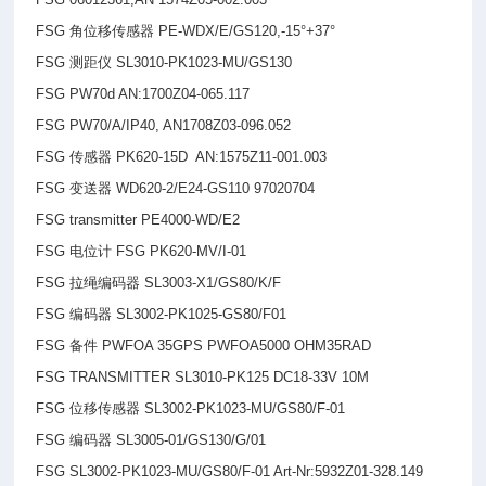
FSG
角位移传感器 PE-WDX/E/GS120,-15°+37°
FSG
测距仪 SL3010-PK1023-MU/GS130
FSG PW70d AN:1700Z04-065.117
FSG PW70/A/IP40, AN1708Z03-096.052
FSG
传感器 PK620-15D AN:1575Z11-001.003
FSG
变送器 WD620-2/E24-GS110 97020704
FSG transmitter PE4000-WD/E2
FSG
电位计 FSG PK620-MV/I-01
FSG
拉绳编码器 SL3003-X1/GS80/K/F
FSG
编码器 SL3002-PK1025-GS80/F01
FSG
备件 PWFOA 35GPS PWFOA5000 OHM35RAD
FSG TRANSMITTER SL3010-PK125 DC18-33V 10M
FSG
位移传感器 SL3002-PK1023-MU/GS80/F-01
FSG
编码器 SL3005-01/GS130/G/01
FSG SL3002-PK1023-MU/GS80/F-01 Art-Nr:5932Z01-328.149