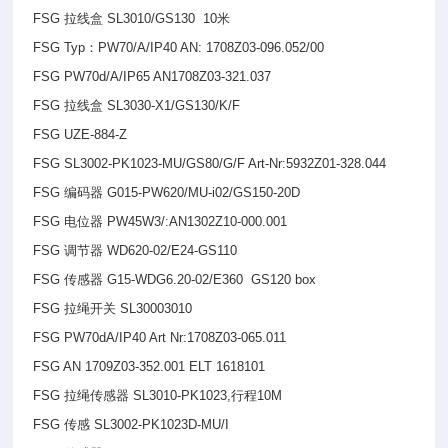
FSG
拉线盒 SL3010/GS130 10米
FSG Typ
：PW70/A/IP40 AN: 1708Z03-096.052/00
FSG PW70d/A/IP65 AN1708Z03-321.037
FSG
拉线盒 SL3030-X1/GS130/K/F
FSG UZE-884-Z
FSG SL3002-PK1023-MU/GS80/G/F Art-Nr:5932Z01-328.044
FSG
编码器 G015-PW620/MU-i02/GS150-20D
FSG
电位器 PW45W3/:AN1302Z10-000.001
FSG
调节器 WD620-02/E24-GS110
FSG
传感器 G15-WDG6.20-02/E360 GS120 box
FSG
拉绳开关 SL30003010
FSG PW70dA/IP40 Art Nr:1708Z03-065.011
FSG AN 1709Z03-352.001 ELT 1618101
FSG
拉绳传感器 SL3010-PK1023,行程10M
FSG
传感 SL3002-PK1023D-MU/I