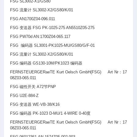
FSG SL3002-X1/GS80
FSG
流量计 SL3002-X2/GS80/K/01
FSG AN1700Z04-096.011
FSG
变送器 FSG PK-1025-275 AN5510Z05-275
FSG PW70d AN:1700Z04-065.117
FSG
编码器 SL3001-PK1025-MU/GS80/G/F-01
FSG
流量计 SL3002-X2/GS80/K/01
FSG
编码器 GS130-10M/PK1023 编码器
FERNSTEUERGERaeTE Kurt Oelsch GmbH(FSG) Art Nr
：17
08Z03-065.011
FSG
磁性开关 A72节PNP
FSG U2E-884-Z
FSG
变送器 WE-VB-38/K16
FSG
编码器 PK-1023 D-MU/1 4-WIRE 0-40度
FERNSTEUERGERaeTE Kurt Oelsch GmbH(FSG) Art Nr
：17
08Z03-065.011
FSG 06012361,AN 1574Z05-002.003