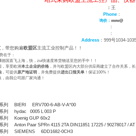
：
王
Phone
：
询价：
www@
：
：
Address
：999号1034-103
大
，带您购遍
欧盟区
主流工业控制产品！！
势在于：
班
德国直飞上海，快，zui快速度将货物送至您的手中！！
国，享受欧洲
本土企业的价格
，并与欧盟区内大部分供应商建立了合作关系，长
购
，可提供
原产地证明
，并免费提供
进出口报关单
！保证100%！
换，由我公司跟厂家沟通！
 BIERI ERV700-6-AB-V-A*00
hydac 0005 L 003 P
 Koenig GUP 60x2
ton Paar SPRn 4115 2TA DIN11851 17225 / 90278017 / AT
 SIEMENS 6DD1682-0CH3