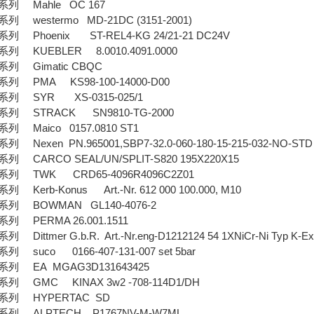
 Mahle OC 167
westermo MD-21DC (3151-2001)
Phoenix ST-REL4-KG 24/21-21 DC24V
 KUEBLER 8.0010.4091.0000
 Gimatic CBQC
 PMA KS98-100-14000-D00
 SYR XS-0315-025/1
 STRACK SN9810-TG-2000
 Maico 0157.0810 ST1
exen PN.965001,SBP7-32.0-060-180-15-215-032-NO-STD
CARCO SEAL/UN/SPLIT-S820 195X220X15
 TWK CRD65-4096R4096C2Z01
erb-Konus Art.-Nr. 612 000 100.000, M10
 BOWMAN GL140-4076-2
 PERMA 26.001.1511
ttmer G.b.R. Art.-Nr.eng-D1212124 54 1XNiCr-Ni Typ K-Ex
suco 0166-407-131-007 set 5bar
 EA MGAG3D131643425
 GMC KINAX 3w2 -708-114D1/DH
列 HYPERTAC SD
 ALPTECH P1767NV-M-W7ML