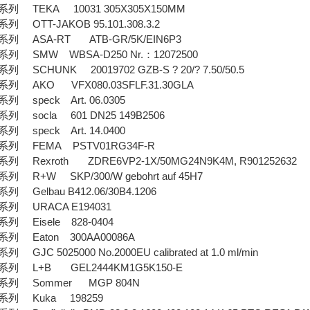
 TEKA 10031 305X305X150MM
OTT-JAKOB 95.101.308.3.2
 ASA-RT ATB-GR/5K/EIN6P3
 SMW WBSA-D250 Nr.：12072500
SCHUNK 20019702 GZB-S ? 20/? 7.50/50.5
 AKO VFX080.03SFLF.31.30GLA
speck Art. 06.0305
 socla 601 DN25 149B2506
speck Art. 14.0400
列 FEMA PSTV01RG34F-R
Rexroth ZDRE6VP2-1X/50MG24N9K4M, R901252632
R+W SKP/300/W gebohrt auf 45H7
Gelbau B412.06/30B4.1206
 URACA E194031
 Eisele 828-0404
 Eaton 300AA00086A
JC 5025000 No.2000EU calibrated at 1.0 ml/min
 L+B GEL2444KM1G5K150-E
列 Sommer MGP 804N
列 Kuka 198259