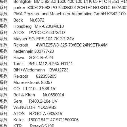
nfiglioli BMD 82 3.2 1600 400 100 14 K 65 PTC RES1 P1
parker 3309121082 PGP502B0012CH1H1NG3G1C-502A001
MA Prozess- und Maschinen-Automation GmbH KS42-100-
列 Beck Nr.6372
 Honsberg MR-020GM010
 ATOS PVPC-CZ-5073/1D
Mayser SG-EFS 104 ZK 2/1 24V
Rexroth 4WRZ25W8-325-70/6EG24N9ETK4/M
heidenhain 309777-20
 Hawe G 3-1 R-A 24
Turck Bi4U-M12-RP6X-H1141
 Bihl+Wiedemann BWU2723
 Rexroth 822396209
Murrelektronik 85057
 CO LT-110L-TS38-15
Boll & Kirch Nr.0550014
 Sera R409.2-18e UV
列 WENGLOR YO99VB3
 ATOS RZGO-A-033/315
Keller 1500/18JF147-9711500006
列 KTR RotexGS19P