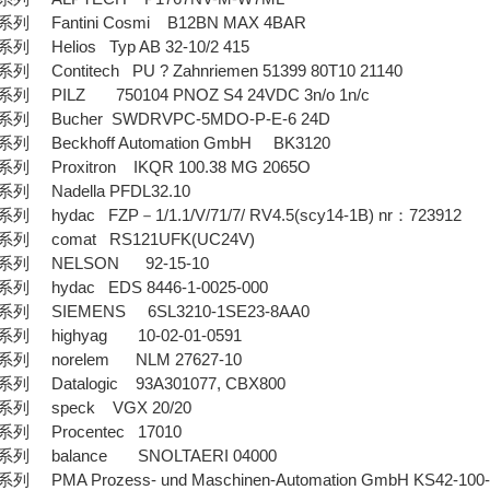
Fantini Cosmi B12BN MAX 4BAR
Helios Typ AB 32-10/2 415
ontitech PU ? Zahnriemen 51399 80T10 21140
PILZ 750104 PNOZ S4 24VDC 3n/o 1n/c
 Bucher SWDRVPC-5MDO-P-E-6 24D
Beckhoff Automation GmbH BK3120
Proxitron IKQR 100.38 MG 2065O
Nadella PFDL32.10
ydac FZP－1/1.1/V/71/7/ RV4.5(scy14-1B) nr：723912
 comat RS121UFK(UC24V)
列 NELSON 92-15-10
hydac EDS 8446-1-0025-000
 SIEMENS 6SL3210-1SE23-8AA0
 highyag 10-02-01-0591
 norelem NLM 27627-10
Datalogic 93A301077, CBX800
 speck VGX 20/20
 Procentec 17010
 balance SNOLTAERI 04000
MA Prozess- und Maschinen-Automation GmbH KS42-100-