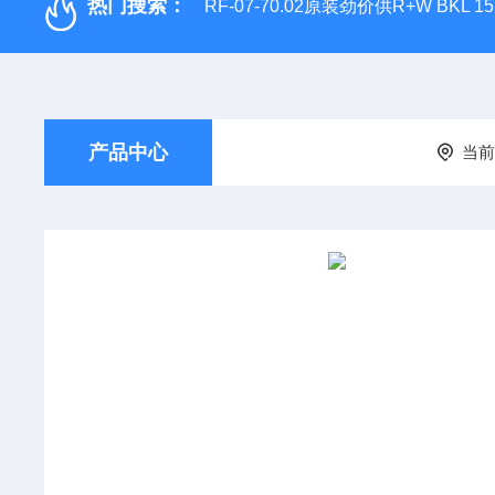
热门搜索：
RF-07-70.02原装劲价供R+W BKL 1
产品中心
当