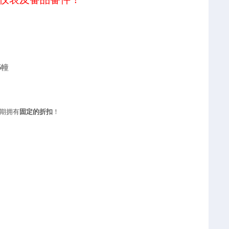
5幢
期拥有
固定的折扣
！