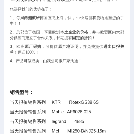
您选择我们的优势在于：
1
、每周
两趟航班
德国直飞上海，快，zui快速度将货物送至您的手
中！！
2
、总部位于德国，享受欧洲
本土企业的价格
，并与欧盟区内大部
分供应商建立了合作关系，长期拥有
固定的折扣
！
3
、欧洲
原厂采购
，可提供
原产地证明
，并免费提供
进出口报关
单
！保证100%！
4
、产品可修或换，由我公司跟厂家沟通！
销售型号：
当天报价销售系列 KTR RotexGS38 6S
当天报价销售系列 Mahle AF6026-025
当天报价销售系列 legrand 4885
当天报价销售系列 Mel MI250-B/NJ25-15m