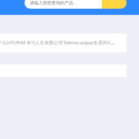
PS 1 ID:281875 A-NR:417291
原装供应美国Parker，
5,0-PUR/M 8FS人生有限公司Telemecanipue全系列VCCF2推荐汇聚，供应T15S