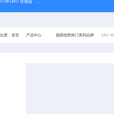
4H7/Φ14H7 联轴器
0184-45703-3-003原装劲价供Vogel TYP:M
前位置：
首页
产品中心
德国优势热门系列品牌
SAC-4P-