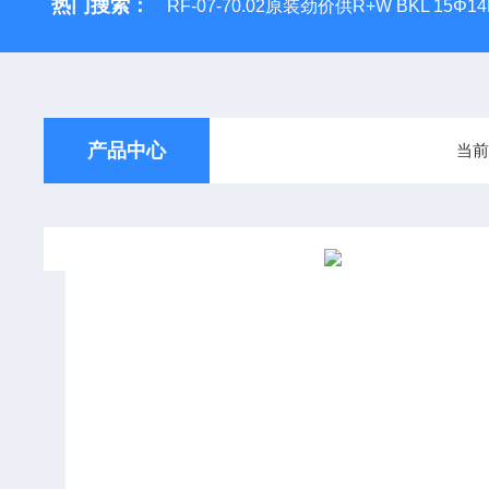
热门搜索：
RF-07-70.02原装劲价供R+W BKL 15Φ1
产品中心
当