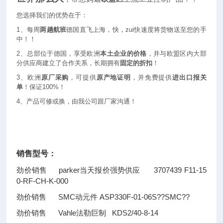
您选择我们的优势在于：
1
、每周
两趟航班
德国直飞上海，快，zui快速度将货物送至您的手
中！！
2
、总部位于德国，享受欧洲
本土企业的价格
，并与欧盟区内大部
分供应商建立了合作关系，长期拥有
固定的折扣
！
3
、欧洲
原厂采购
，可提供
原产地证明
，并免费提供
进出口报关
单
！保证100%！
4
、产品可修或换，由我公司跟厂家沟通！
销售型号：
劲价销售 parker当天报价强势供应 3707439 F11-15
0-RF-CH-K-000
劲价销售 SMC动元件 ASP330F-01-06S
??
SMC
??
劲价销售 Vahle法勒巨制 KDS2/40-8-14