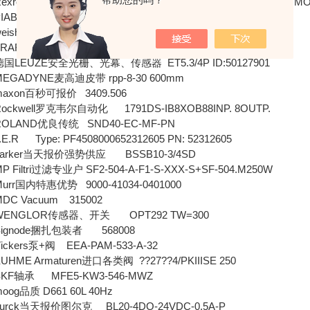
oth力士乐全系列供应 40FLDN0630-H10XL-A00-07V2.2-SOM
真空产品 Vacuum pump, model 9906600
haupt燃烧器 weishaupt 600331
AG s/n.211491-054 Typ
??
900.2378.905
EUZE安全光栅、光幕、传感器 ET5.3/4P ID:50127901
ADYNE麦高迪皮带 rpp-8-30 600mm
on百秒可报价 3409.506
well罗克韦尔自动化 1791DS-IB8XOB88INP. 8OUTP.
AND优良传统 SND40-EC-MF-PN
 Type: PF4508000652312605 PN: 52312605
rker当天报价强势供应 BSSB10-3/4SD
ltri过滤专业户 SF2-504-A-F1-S-XXX-S+SF-504.M250W
r国内特惠优势 9000-41034-0401000
 Vacuum 315002
NGLOR传感器、开关 OPT292 TW=300
gnode捆扎包装者 568008
ers泵+阀 EEA-PAM-533-A-32
HME Armaturen进口各类阀
??
27
??
4/PKIIISE 250
F轴承 MFE5-KW3-546-MWZ
品质 D661 60L 40Hz
ck当天报价图尔克 BL20-4DO-24VDC-0.5A-P