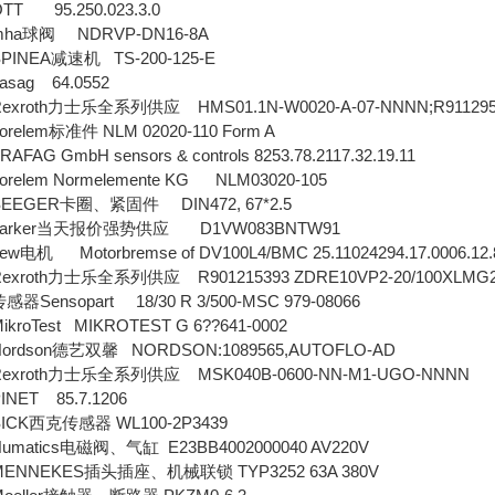
 95.250.023.3.0
a球阀 NDRVP-DN16-8A
NEA减速机 TS-200-125-E
ag 64.0552
oth力士乐全系列供应 HMS01.1N-W0020-A-07-NNNN;R911295
lem标准件 NLM 02020-110 Form A
 GmbH sensors & controls 8253.78.2117.32.19.11
lem Normelemente KG NLM03020-105
GER卡圈、紧固件 DIN472, 67*2.5
rker当天报价强势供应 D1VW083BNTW91
 Motorbremse of DV100L4/BMC 25.11024294.17.0006.12.
oth力士乐全系列供应 R901215393 ZDRE10VP2-20/100XLMG
ensopart 18/30 R 3/500-MSC 979-08066
oTest MIKROTEST G 6
??
641-0002
dson德艺双馨 NORDSON:1089565,AUTOFLO-AD
roth力士乐全系列供应 MSK040B-0600-NN-M1-UGO-NNNN
ET 85.7.1206
K西克传感器 WL100-2P3439
tics电磁阀、气缸 E23BB4002000040 AV220V
NEKES插头插座、机械联锁 TYP3252 63A 380V