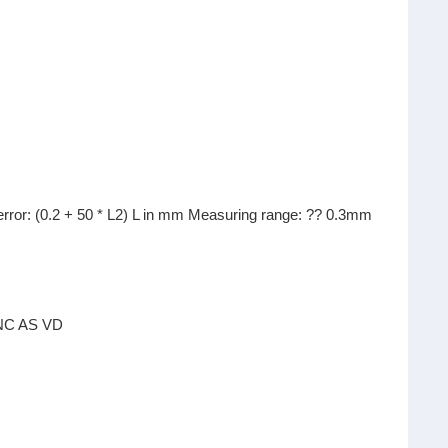
(0.2 + 50 * L2) L in mm Measuring range:
??
0.3mm
C AS VD