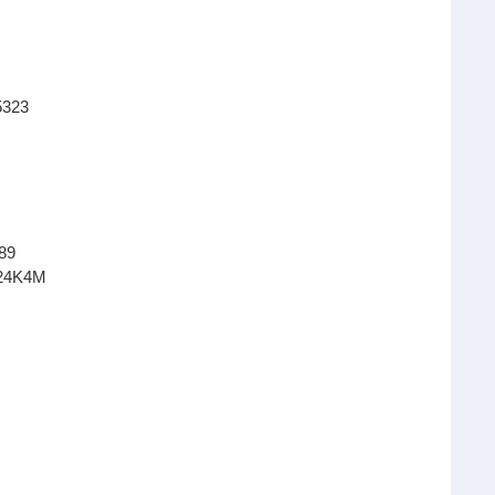
323
89
24K4M