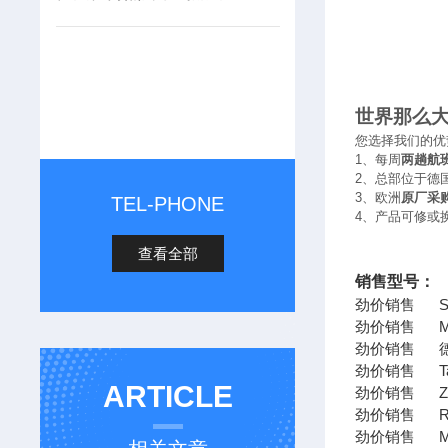
世界那么
您选择我们的优
1
、每周
两趟航
2
、总部位于德
3
、欧洲
原厂采
TEL-PHONE
4
、产品可修或
查看全部
销售型号：
劲价销售 SIC
劲价销售 MT
劲价销售 德
劲价销售 Taylor
ARTICLE
劲价销售 ZOLL
劲价销售 Rexr
劲价销售 MA