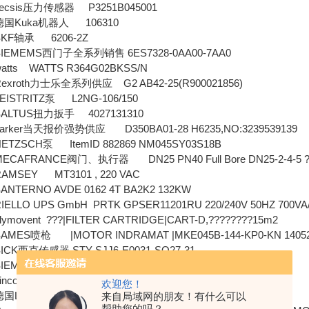
sis压力传感器 P3251B045001
Kuka机器人 106310
F轴承 6206-2Z
MEMS西门子全系列销售 6ES7328-0AA00-7AA0
s WATTS R364G02BKSS/N
roth力士乐全系列供应 G2 AB42-25(R900021856)
STRITZ泵 L2NG-106/150
TUS扭力扳手 4027131310
er当天报价强势供应 D350BA01-28 H6235,NO:3239539139
SCH泵 ItemID 882869 NM045SY03S18B
FRANCE阀门、执行器 DN25 PN40 Full Bore DN25-2-4-5
SEY MT3101 , 220 VAC
ERNO AVDE 0162 4T BA2K2 132KW
O UPS GmbH PRTK GPSER11201RU 220/240V 50HZ 700VA
movent
??
?
|FILTER CARTRIDGE|CART-D,
????????
15m2
S喷枪 |MOTOR INDRAMAT |MKE045B-144-KP0-KN 14052
西克传感器 STY-SJJ6-E0031-SQ27-31
EMEMS西门子全系列销售 5SH122
coln君子好逑 432-23031-1
欢迎您！
LEUZE安全光栅、光幕、传感器 MLC500T14-600
来自局域网的朋友！有什么可以
帮助您的吗？