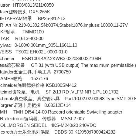
n HT06/0813/211/0050
er旋转接头 DXS 265K
AFRAM轴承 BP25-8/12-12
 Nr:219-01392,SN:0374,Stabel:1876,impluse:10000,11-27V
F轴承 TMMD100
R R1613-400-00
c 0-100/0.001mm_9051.16611.10
S TS002 EH002L-0000-01-0
efer ESR100L4A2.2KWB3 0220890022109H
胶带 GT 31 (with USB output) The maximum permissible error: 
ador五金工具,手动工具 2700750
MES喷枪 1527176
neider施耐德好价格 KSB100SM412
mel齿轮泵、电机 SF 2/13 RD .VLFM NR.1.PU10.1702
alz真空吸盘、真空管吊具 Part.10.02.02.00598 Type.SMP 30 N
gren诺冠十足把握 8.63212E+14
H DI54-14-00 Raccord orientable Swivelling adapter
electronic编码器、传感器 MSSI-2-007
MORGEN SEIDEL 4KS-M240/20 240VDC
oth力士乐全系列供应 DBDS 30 K1X/50;R900424282