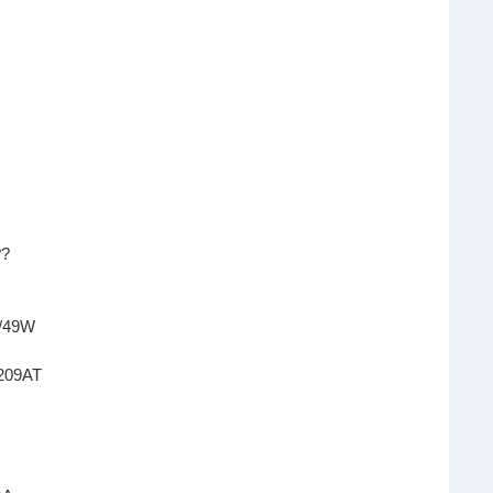
??
/49W
09AT