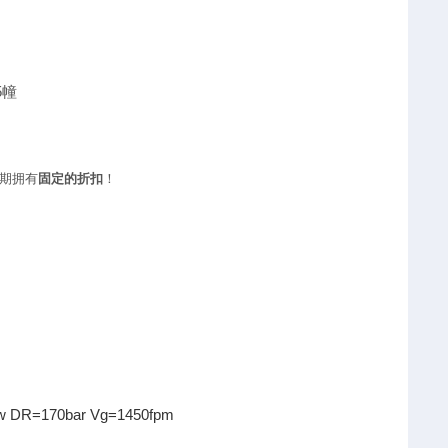
5幢
期拥有
固定的折扣
！
R=170bar Vg=1450fpm