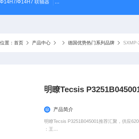
5Φ14H7/Φ14H7 联轴器
0184-45703-3-003原装劲价供Vogel T
前位置：
首页
产品中心
德国优势热门系列品牌
SXMP-2
明瞭Tecsis P3251B045
产品简介
明瞭Tecsis P3251B045001推荐汇聚，供应6206
：王