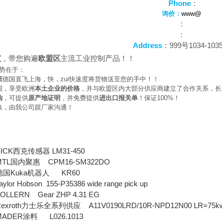
Phone
：
询价：
www@
：
：
Address
：999号1034-103
大
，带您购遍
欧盟区
主流工业控制产品！！
势在于：
班
德国直飞上海，快，zui快速度将货物送至您的手中！！
国，享受欧洲
本土企业的价格
，并与欧盟区内大部分供应商建立了合作关系，长
购
，可提供
原产地证明
，并免费提供
进出口报关单
！保证100%！
换，由我公司跟厂家沟通！
K西克传感器 LM31-450
L国内聚惠 CPM16-SM322DO
国Kuka机器人 KR60
 Hobson 155-P35386 wide range pick up
ERN Gear ZHP 4.31 EG
oth力士乐全系列供应 A11V0190LRD/10R-NPD12N00 LR=75kw D
DER涂料 L026.1013