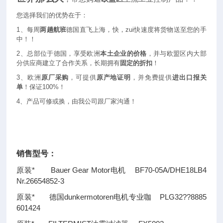
您选择我们的优势在于：
1
、每周
两趟航班
德国直飞上海，快，zui快速度将货物送至您的手
中！！
2
、总部位于德国，享受欧洲
本土企业的价格
，并与欧盟区内大部
分供应商建立了合作关系，长期拥有
固定的折扣
！
3
、欧洲
原厂采购
，可提供
原产地证明
，并免费提供
进出口报关
单
！保证100%！
4
、产品可修或换，由我公司跟厂家沟通！
销售型号：
原装* Bauer Gear Motor电机 BF70-05A/DHE18LB4
Nr.26654852-3
原装* 德国dunkermotoren电机专业咖 PLG32
??
8885
601424