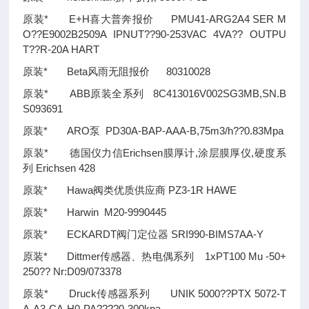
原装* E+H喜大普奔报价 PMU41-ARG2A4 SER M
O
??
E9002B2509A IPNUT
??
90-253VAC 4VA
??
OUTPU
T
??
R-20A HART
原装* Beta风雨无阻报价 80310028
原装* ABB原装全系列 8C413016V002SG3MB,SN.B
S093691
原装* ARO泵 PD30A-BAP-AAA-B,75m3/h
??
0.83Mpa
原装* 德国仪力信Erichsen膜厚计,涂层膜厚仪,硬度系
列 Erichsen 428
原装* Hawa阀类优质供应商 PZ3-1R HAWE
原装* Harwin M20-9990445
原装* ECKARDT阀门定位器 SRI990-BIMS7AA-Y
原装* Dittmer传感器、热电偶系列 1xPT100 Mu -50+
250
??
Nr:D09/073378
原装* Druck传感器系列 UNIK 5000
??
PTX 5072-T
A-A3-CA-H0-PA
????
0-300kpa