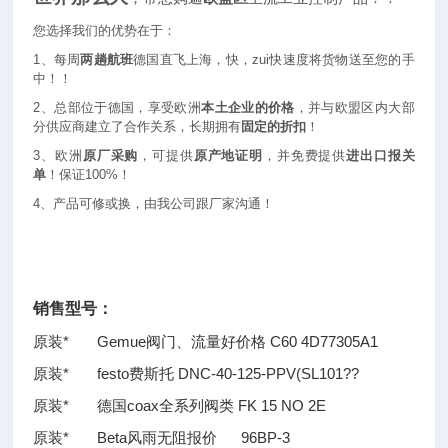
您选择我们的优势在于：
1
、每周
两趟航班
德国直飞上海，快，zui快速度将货物送至您的手
中！！
2
、总部位于德国，享受欧洲
本土企业的价格
，并与欧盟区内大部
分供应商建立了合作关系，长期拥有
固定的折扣
！
3
、欧洲
原厂采购
，可提供
原产地证明
，并免费提供
进出口报关
单
！保证100%！
4
、产品可修或换，由我公司跟厂家沟通！
销售型号：
原装* Gemue阀门、流量好价格 C60 4D77305A1
原装* festo费斯托 DNC-40-125-PPV(SL101
??
原装* 德国coax全系列阀类 FK 15 NO 2E
原装* Beta风雨无阻报价 96BP-3