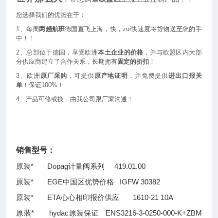
您选择我们的优势在于：
1
、每周
两趟航班
德国直飞上海，快，zui快速度将货物送至您的手
中！！
2
、总部位于德国，享受欧洲
本土企业的价格
，并与欧盟区内大部
分供应商建立了合作关系，长期拥有
固定的折扣
！
3
、欧洲
原厂采购
，可提供
原产地证明
，并免费提供
进出口报关
单
！保证100%！
4
、产品可修或换，由我公司跟厂家沟通！
销售型号：
原装* Dopag计量阀系列 419.01.00
原装* EGE中国区优势价格 IGFW 30382
原装* ETA心心相印报价供应 1610-21 10A
原装* hydac原装保证 ENS3216-3-0250-000-K+ZBM