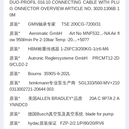
DUO-PROFIL 016.10 CONNECTING CABLE WITH PLU
G ONNECTOR OVERVIEW ARTICLE NO. 3020.1306B 1
0M
原装* GMN轴承专家 TSE 200CG-7200/31
原装* Aeromatic GmbH Art No MNF532...-NA Air fl
ow 950l/min Pe 2-10bar Temp -20....+50
??
原装* HBM称重传感器 1-Z6FC3/200KG-1/z6-M6
原装* Autronic Reglersysteme GmbH PRCMT12-2D
0/CLD2-2
原装* Bourns 3590S-6-202L
原装* brinkmann专业泵生产商 SGL333/560-MV+210
0313002721-20644 003
原装* 美国ALLEN BRADLEY*品质 20A C 8P7A 2 A
YNNDC0
原装* 德国Busch真空泵及真空系统 blade for pump
原装* hydac原装保证 FZP-2/2.1/P/80/20/RV6