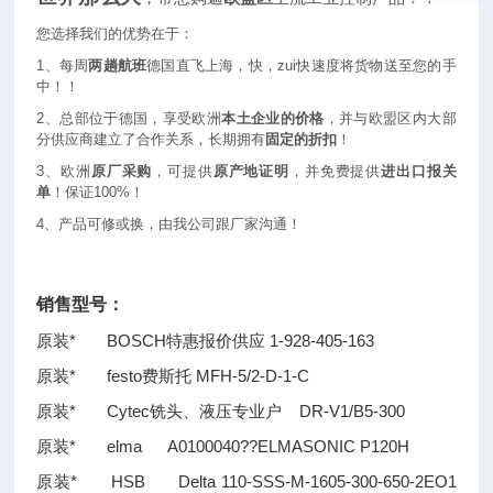
您选择我们的优势在于：
1
、每周
两趟航班
德国直飞上海，快，zui快速度将货物送至您的手
中！！
2
、总部位于德国，享受欧洲
本土企业的价格
，并与欧盟区内大部
分供应商建立了合作关系，长期拥有
固定的折扣
！
3
、欧洲
原厂采购
，可提供
原产地证明
，并免费提供
进出口报关
单
！保证100%！
4
、产品可修或换，由我公司跟厂家沟通！
销售型号：
原装* BOSCH特惠报价供应 1-928-405-163
原装* festo费斯托 MFH-5/2-D-1-C
原装* Cytec铣头、液压专业户 DR-V1/B5-300
原装* elma A0100040
??
ELMASONIC P120H
原装* HSB Delta 110-SSS-M-1605-300-650-2EO1