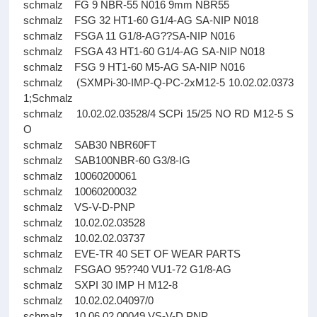
schmalz FG 9 NBR-55 N016 9mm NBR55
schmalz FSG 32 HT1-60 G1/4-AG SA-NIP N018
schmalz FSGA 11 G1/8-AG??SA-NIP N016
schmalz FSGA 43 HT1-60 G1/4-AG SA-NIP N018
schmalz FSG 9 HT1-60 M5-AG SA-NIP N016
schmalz (SXMPi-30-IMP-Q-PC-2xM12-5 10.02.02.0373
1;Schmalz
schmalz 10.02.02.03528/4 SCPi 15/25 NO RD M12-5 S
O
schmalz SAB30 NBR60FT
schmalz SAB100NBR-60 G3/8-IG
schmalz 10060200061
schmalz 10060200032
schmalz VS-V-D-PNP
schmalz 10.02.02.03528
schmalz 10.02.02.03737
schmalz EVE-TR 40 SET OF WEAR PARTS
schmalz FSGAO 95??40 VU1-72 G1/8-AG
schmalz SXPI 30 IMP H M12-8
schmalz 10.02.02.04097/0
schmalz 10.06.02.00049 VS-V-D PNP