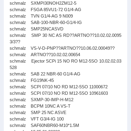
schmalz SXMPI30NOH2ZM12-5
schmalz FSGA 85VU1-72 G1/4-AG
schmalz TVN G1/4-AG 9 N009
schmalz SAB-100-NBR-60-G1/4-IG
schmalz SMP25NCASVD
schmalz SMP 30 NC AS RD??ARTNO??10.02.02.0095
3/3??
schmalz VS-V-D-PNP??ARTNO??10.06.02.00049??
schmalz ARTNO??10.02.02.00654
schmalz Ejector SCPi 15 NO RO M12-5SO 10.02.02.03
528
schmalz SAB 22 NBR-60 G1/4-AG
schmalz FG19NK-45
schmalz SCPI 07/10 NO RD M12-5SO 11000672
schmalz SCPI 07/10 NO RD M12-5SO 10961603
schmalz SXMP-30-IMP-H-M12
schmalz BCPM 10NC A VS-T
schmalz SMP 25 NC ASVE
schmalz VFT G3/4-IG 100
schmalz SAF60NBR60-M10*1.5M