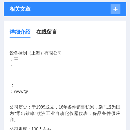
相关文章
详细介绍
在线留言
设备控制（上海）有限公司
：王
：
:
：www@
公司历史：于1999成立，16年备件销售积累，励志成为国
内“零出错率”欧洲工业自动化仪器仪表，备品备件供应
商。
公司规模：100人左右