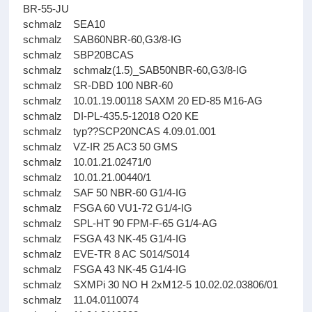
BR-55-JU
schmalz SEA10
schmalz SAB60NBR-60,G3/8-IG
schmalz SBP20BCAS
schmalz schmalz(1.5)_SAB50NBR-60,G3/8-IG
schmalz SR-DBD 100 NBR-60
schmalz 10.01.19.00118 SAXM 20 ED-85 M16-AG
schmalz DI-PL-435.5-12018 O20 KE
schmalz typ??SCP20NCAS 4.09.01.001
schmalz VZ-IR 25 AC3 50 GMS
schmalz 10.01.21.02471/0
schmalz 10.01.21.00440/1
schmalz SAF 50 NBR-60 G1/4-IG
schmalz FSGA 60 VU1-72 G1/4-IG
schmalz SPL-HT 90 FPM-F-65 G1/4-AG
schmalz FSGA 43 NK-45 G1/4-IG
schmalz EVE-TR 8 AC S014/S014
schmalz FSGA 43 NK-45 G1/4-IG
schmalz SXMPi 30 NO H 2xM12-5 10.02.02.03806/01
schmalz 11.04.0110074