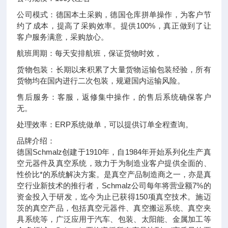
公司模式：德国本土采购，德国仓库拼单操作，为客户节
约了成本，提高了采购效率。提供100%，真正做到了让
客户服务满意，采购放心。
航班周期：每天安排航班，保证货物时效，
货物包装：长期以来积累了大量货物运输包装经验，所有
货物均在国内进行二次包装，规避国内运输风险。
售后服务：客服，返修集中操作，的售后系统确保客户
无。
处理效率：ERP系统做单，可以提供订单全程查询。
品牌介绍：
德国Schmalz创建于1910年，自1984年开始系列化生产真
空元器件及真空系统，致力于为制造业客户提供全面的、
性价比*的系统解决方案。是真空产品制造商之一，亦是真
空行业新技术的推行者，Schmalz公司每年将营业额7%的
资金投入于研发，迄今为止已获得150项真空技术。施迈
茨的真空产品，包括真空元器件、真空搬运系统、真空夹
具系统等，广泛应用于汽车、包装、太阳能、金属加工等