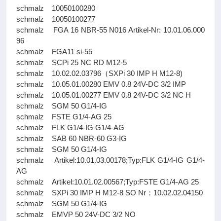
schmalz 10050100280
schmalz 10050100277
schmalz FGA 16 NBR-55 N016 Artikel-Nr: 10.01.06.000
96
schmalz FGA11 si-55
schmalz SCPi 25 NC RD M12-5
schmalz 10.02.02.03796（SXPi 30 IMP H M12-8)
schmalz 10.05.01.00280 EMV 0.8 24V-DC 3/2 IMP
schmalz 10.05.01.00277 EMV 0.8 24V-DC 3/2 NC H
schmalz SGM 50 G1/4-IG
schmalz FSTE G1/4-AG 25
schmalz FLK G1/4-IG G1/4-AG
schmalz SAB 60 NBR-60 G3-IG
schmalz SGM 50 G1/4-IG
schmalz Artikel:10.01.03.00178;Typ:FLK G1/4-IG G1/4-
AG
schmalz Artikel:10.01.02.00567;Typ:FSTE G1/4-AG 25
schmalz SXPi 30 IMP H M12-8 SO Nr：10.02.02.04150
schmalz SGM 50 G1/4-IG
schmalz EMVP 50 24V-DC 3/2 NO