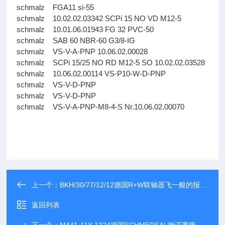
schmalz FGA11 si-55
schmalz 10.02.02.03342 SCPi 15 NO VD M12-5
schmalz 10.01.06.01943 FG 32 PVC-50
schmalz SAB 60 NBR-60 G3/8-IG
schmalz VS-V-A-PNP 10.06.02.00028
schmalz SCPi 15/25 NO RD M12-5 SO 10.02.02.03528
schmalz 10.06.02.00114 VS-P10-W-D-PNP
schmalz VS-V-D-PNP
schmalz VS-V-D-PNP
schmalz VS-V-A-PNP-M8-4-S Nr.10.06.02.00070
上一个：
BKH/30/77/12/12德国R+W联轴器飞一般的报价BKM/200/20/18全系列，源头采购，火爆供选
返回列表