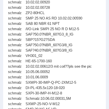
schmalz 10.02.02.00920
schmalz 10.02.02.00728
schmalz ZP2-80HCL
schmalz SMP 25 NO AS RD 10.02.02.00590
schmalz SAB 80 NBR 61 NPT
schmalz /I/O-Link SMPI 25 NO R D M12-5
schmalz SAF?50.0?NBR_60?G3_8_IG
schmalz SBP?15?G2?SDA
schmalz SAF?50.0?NBR_60?G3/8_IG
schmalz SAF?40.0?NBR_60?G3/8_IG
schmalz VH301_02
schmalz HE-65-1700-160
schmalz 10.02.02.00612/3 mit coil??pls see the pic
schmalz 10.05.06.00052
schmalz 10.01.06.0009
schmalz SXMPI-30-IMP-Q-PC-2XM12-5
schmalz DI-PL-435.5x120-18-020
schmalz SXPI-30-IMP-H-M12-8
schmalz Schmalz:10.06.02.00031,5M
schmalz SXMP-25-NO-V-M12