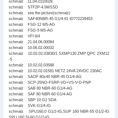
schmalz 11.04.0110028
schmalz STF2P-4.5MSSD
schmalz see the picture(schmalz)
schmalz SAF40NBR-45 G1/4-IG ID??2239453
schmalz FSG-12 M5-AG
schmalz FSG-9 M5-AG
schmalz VFI 6/4
schmalz 21.04.06.00084
schmalz 10.06.02.00032
schmalz 10.02.02.03830/1 SXMP130 ZMP QPC 2XM12
-5
schmalz 10.02.02.03588
schmalz 10.02.02.01581 NETZ 24VA 24VDC 230AC
schmalz SAOF 80x40 NBR-45 G1/4-AG
schmalz SCP-25NO-FSRP-VD+VS-V-D-PNP
schmalz SAB 80 NBR-60 G1/4-AG
schmalz SAF 80 NBR-60 G1/4-AG
schmalz SBP 10 G2 SDA
schmalz SVK-G1/4-IG
schmalz SPU160.0 G1/2-IG,SUP 160 NBR-55 G1/2-IG
SPU 160 SI-60 G1/2-IG