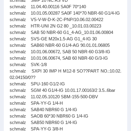
schmalz SMP 20 NC AS VD
schmalz 11.04.40.00116 SA0F 70*140
schmalz 10.01.05.00287 SA0F 140*70 NBR-60 G1/4-IG
schmalz VS-V-W-D-K-2C-PNP/10.06.02.00422
schmalz HTR-UNI 2N G2 80 _10.01.03.00223
schmalz SAB 50 NBR-60 G1_4-AG_10.01.06.00804
schmalz SVS-GE M20x1.5-AG G1_4-IG 30
schmalz SAB60 NBR-60 G1/4-AG 90.01.01.06805
schmalz 10.01.06.00672, SAB 50 NBR-60 G3/8-IG
schmalz 10.01.06.00674, SAB 60 NBR-60 G/3-IG
schmalz SVK-1/8
schmalz SXPI 30 IMP H M12-8 SO??PART NO.:10.02.
02.04150/0??
schmalz SPU-160 G1/2-IG
schmalz SGM 40 G1/4-IG 10.01.17.00163/2 3.5..6bar
schmalz 11.02.05.10120 SBM-155-500-DBV
schmalz SPA-YY-G 1/4-H
schmalz SAB40 NBR60 G 1/4-IG
schmalz SAOB 60*30 NBR60 G 1/4-IG
schmalz SAB50 NBR60 G 1/4-IG
schmalz SPA-YY-G 3/8-H