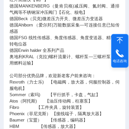
德国MANKENBERG（曼肯贝格)减压阀、氮封阀、通排
气阀等不锈钢深冲压阀门【石化、核电】
德国Beck（贝克)微差压力开关、微差压力变送器
德国Ahlborn （爱尔邦)万能数据采集—可连接任意已知传
感器
德国FSG 线性传感器、角度传感器、角度变送器、精密旋
转电位器
德国Erwin halder 全系列产品
奥地利KRAL（克拉)螺杆流量计、螺杆泵—三螺杆泵【船
电话咨询
用燃料运输】
公司部分优势品牌，欢迎新老客户前来咨询：
Rexroth（力士乐) 【电磁阀，放大器，伺服控制器，伺
服电机】
Sommer（索玛) 【平行抓手，卡盘，气缸】
Atos（阿托斯) 【油压传动阀，柱塞泵】
Fibro 【工件夹具，旋转装置】
Phoenix（菲尼克斯） 【接线端子，隔离放大器】
Baumer（宝盟） 【传感器，编码器】
HBM 【传感器，放大器】