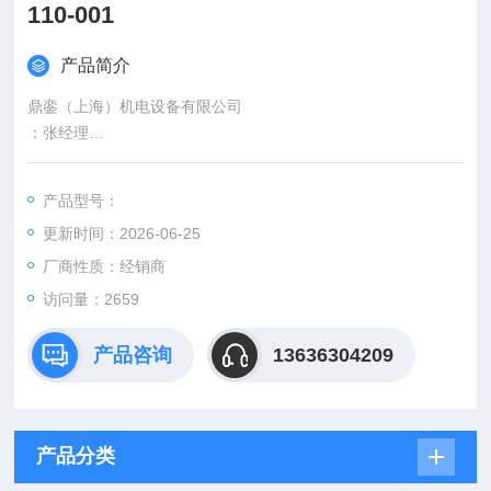
110-001
产品简介
鼎銮（上海）机电设备有限公司
：张经理
电 话：
传 真：
产品型号：
手 机：
更新时间：2026-06-25
号码：3248370990
邮 箱：@
厂商性质：经销商
优势供应欧洲进口工控产品Beckhoff M9110-001
访问量：2659
产品咨询
13636304209
产品分类