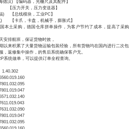
ain（海德汉) 【编码器，光栅尺及其配件】
克) 【压力开关，压力变送器】
f（倍福) 【总线模块，工业PC】
（雄克) 【卡爪，卡盘，机械手，膨胀式】
国本土采购，德国仓库拼单操作，为客户节约了成本，提高了采购
天安排航班，保证货物时效，
期以来积累了大量货物运输包装经验，所有货物均在国内进行二次包
服，返修集中操作，的售后系统确保客户无。
RP系统做单，可以提供订单全程查询。
1.40.302
60.019.160
01.032.095
01.019.047
71.032.140
11.019.043
31.032.090
01.019.047
01.032.095
60.019.160