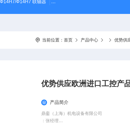
5Φ14H7/Φ14H7 联轴器
0184-45703-3-003原装劲价供Vogel T
当前位置：
首页
产品中心
优势供
优势供应欧洲进口工控产品AGAT
产品简介
鼎銮（上海）机电设备有限公司
：张经理
电 话：