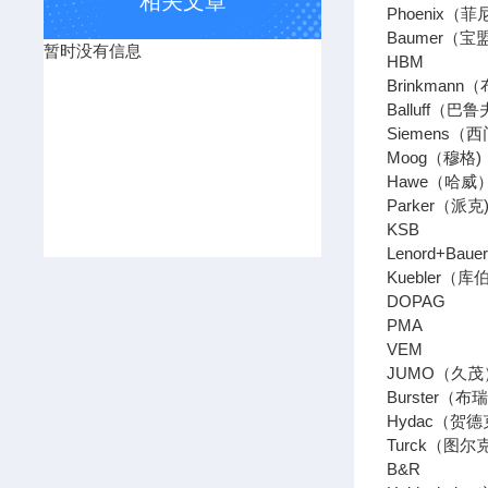
相关文章
Phoenix
Baumer
暂时没有信息
HBM 【
Brinkman
Balluff
Siemens
Moog（穆
Hawe（哈
Parker
KSB 
Lenord+Ba
Kuebler（
DOPAG
PMA 
VEM 
JUMO（久
Burster
Hydac（
Turck（
B&R 【