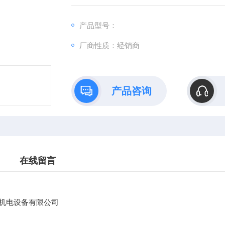
传 真：
手 机：
产品型号：
号码：3248370990
厂商性质：经销商
邮 箱：@
优势供应欧洲进口工控产品AGATHON 6560.019
产品咨询
在线留言
机电设备有限公司