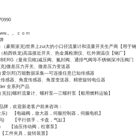
0990
/www.。。ｃｏｍ
牌
erg （豪斯派克)世界上zui大的小口径流量计和流量开关生产商【用
tron（柏西铁龙)高温接近开关、热金属检测仪、红外测温仪【钢厂】
ENBERG（曼肯贝格)减压阀、氮封阀、通排气阀等不锈钢深冲压阀
（贝克)微差压力开关、微差压力变送器
rn （爱尔邦)万能数据采集—可连接任意已知传感器
线性传感器、角度传感器、角度变送器、精密旋转电位器
alder 全系列产品
L（克拉)螺杆流量计、螺杆泵—三螺杆泵【船用燃料运输】
品牌，欢迎新老客户前来咨询：
（力士乐) 【电磁阀，放大器，伺服控制器，伺服电机】
（索玛) 【平行抓手，卡盘，气缸】
托斯) 【油压传动阀，柱塞泵】
【工件夹具，旋转装置】