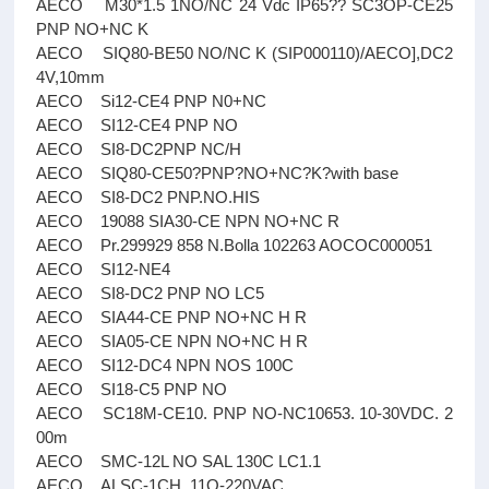
AECO M30*1.5 1NO/NC 24 Vdc IP65?? SC3OP-CE25
PNP NO+NC K
AECO SIQ80-BE50 NO/NC K (SIP000110)/AECO],DC2
4V,10mm
AECO Si12-CE4 PNP N0+NC
AECO SI12-CE4 PNP NO
AECO SI8-DC2PNP NC/H
AECO SIQ80-CE50?PNP?NO+NC?K?with base
AECO SI8-DC2 PNP.NO.HIS
AECO 19088 SIA30-CE NPN NO+NC R
AECO Pr.299929 858 N.Bolla 102263 AOCOC000051
AECO SI12-NE4
AECO SI8-DC2 PNP NO LC5
AECO SIA44-CE PNP NO+NC H R
AECO SIA05-CE NPN NO+NC H R
AECO SI12-DC4 NPN NOS 100C
AECO SI18-C5 PNP NO
AECO SC18M-CE10. PNP NO-NC10653. 10-30VDC. 2
00m
AECO SMC-12L NO SAL 130C LC1.1
AECO ALSC-1CH, 11O-220VAC