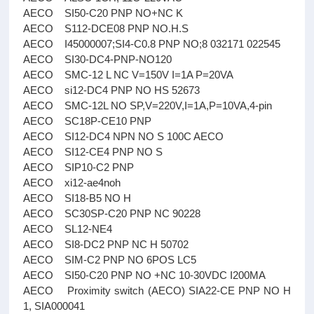
AECO SI50-C20 PNP NO+NC K
AECO S112-DCE08 PNP NO.H.S
AECO I45000007;SI4-C0.8 PNP NO;8 032171 022545
AECO SI30-DC4-PNP-NO120
AECO SMC-12 L NC V=150V I=1A P=20VA
AECO si12-DC4 PNP NO HS 52673
AECO SMC-12L NO SP,V=220V,I=1A,P=10VA,4-pin
AECO SC18P-CE10 PNP
AECO SI12-DC4 NPN NO S 100C AECO
AECO SI12-CE4 PNP NO S
AECO SIP10-C2 PNP
AECO xi12-ae4noh
AECO SI18-B5 NO H
AECO SC30SP-C20 PNP NC 90228
AECO SL12-NE4
AECO SI8-DC2 PNP NC H 50702
AECO SIM-C2 PNP NO 6POS LC5
AECO SI50-C20 PNP NO +NC 10-30VDC I200MA
AECO Proximity switch (AECO) SIA22-CE PNP NO H
1, SIA000041