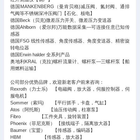
德国MANKENBERG（曼肯贝格)减压阀、氮封阀、通排
气阀等不锈钢深冲压阀门【石化、核电】
德国Beck（贝克)微差压力开关、微差压力变送器
德国Ahlborn （爱尔邦)万能数据采集—可连接任意已知传
感器
德国FSG 线性传感器、角度传感器、角度变送器、精密旋
转电位器
德国Erwin halder 全系列产品
奥地利KRAL（克拉)螺杆流量计、螺杆泵—三螺杆泵【船
用燃料运输】
公司部分优势品牌，欢迎新老客户前来咨询：
Rexroth（力士乐) 【电磁阀，放大器，伺服控制器，伺
服电机】
Sommer（索玛) 【平行抓手，卡盘，气缸】
Atos（阿托斯) 【油压传动阀，柱塞泵】
Fibro 【工件夹具，旋转装置】
Phoenix（菲尼克斯） 【接线端子，隔离放大器】
Baumer（宝盟） 【传感器，编码器】
HBM 【传感器，放大器】