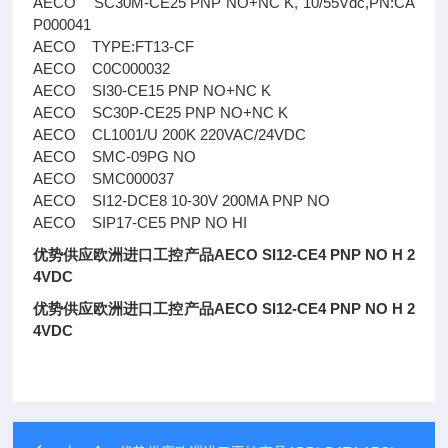
AECO SC30M-CE25 PNP NO+NC K, 10/55Vdc,PN:CA
P000041
AECO TYPE:FT13-CF
AECO C0C000032
AECO SI30-CE15 PNP NO+NC K
AECO SC30P-CE25 PNP NO+NC K
AECO CL1001/U 200K 220VAC/24VDC
AECO SMC-09PG NO
AECO SMC000037
AECO SI12-DCE8 10-30V 200MA PNP NO
AECO SIP17-CE5 PNP NO HI
优势供应欧洲进口工控产品AECO SI12-CE4 PNP NO H 2
4VDC
优势供应欧洲进口工控产品AECO SI12-CE4 PNP NO H 2
4VDC