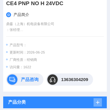
CE4 PNP NO H 24VDC
产品简介
鼎銮（上海）机电设备有限公司
：张经理
电 话：
传 真：
产品型号：
手 机：
更新时间：2026-06-25
号码：3248370990
邮 箱：@
厂商性质：经销商
优势供应欧洲进口工控产品AECO SI12-CE4 PNP NO H 24VDC
访问量：1622
产品咨询
13636304209
产品分类