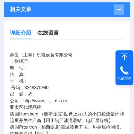
相关文章
详细介绍
在线留言
鼎銮（上海）机电设备有限公司
：张经理
电 话：
传 真：
电话咨询
手 机：
号码：3248370990
邮 箱：@
公司：http://www.。。ｃｏｍ
亚太区代理品牌
德国Honsberg （豪斯派克)世界上zui大的小口径流量计和
流量开关生产商【用于钢厂油润滑站、电厂磨煤机】
德国Proxitron（柏西铁龙)高温接近开关、热金属检测仪、
红外测温仪【钢厂】