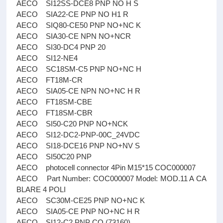
AECO SI12SS-DCE8 PNP NO H S
AECO SIA22-CE PNP NO H1 R
AECO SIQ80-CE50 PNP NO+NC K
AECO SIA30-CE NPN NO+NCR
AECO SI30-DC4 PNP 20
AECO SI12-NE4
AECO SC18SM-C5 PNP NO+NC H
AECO FT18M-CR
AECO SIA05-CE NPN NO+NC H R
AECO FT18SM-CBE
AECO FT18SM-CBR
AECO SI50-C20 PNP NO+NCK
AECO SI12-DC2-PNP-00C_24VDC
AECO SI18-DCE16 PNP NO+NV S
AECO SI50C20 PNP
AECO photocell connector 4Pin M15*15 COC000007
AECO Part Number: COC000007 Model: MOD.11 A CA
BLARE 4 POLI
AECO SC30M-CE25 PNP NO+NC K
AECO SIA05-CE PNP NO+NC H R
AECO SI12-C2 PNP CO (73160)