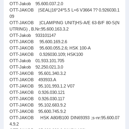
OTT-Jakob 95.600.037.2.0
OTT-JAKOB |SEAL|16*24*5.5 L=6 V3664 ?? 0.926030.1
09
OTT-JAKOB |CLAMPING UNIT|HS-A/E 63-B/F 80-S(N
UTRING) , B.Nr:95.600.163.3.2
OTT-Jakob 933101147
OTT-JAKOB 95.600.169.2.6
OTT-JAKOB 95.600.055.2.6; HSK 100-A
OTT-JAKOB 0.926030.109; HSK100
OTT-Jakob 01.933.101.705
OTT-Jakob 92.250.021.3.0
OTT-JAKOB 95.601.340.3.2
OTT-JAKOB 493933.A
OTT-JAKOB 95.101.993.1.2 V07
OTT-JAKOB 0.926.030.121
OTT-JAKOB 0.926.030.117
OTT-JAKOB 95.102.683.9.2
OTT-JAKOB 95.600.745.9.2
OTT-JAKOB HSK A80/B100 DIN69393 ;s-nr:95.600.07
4.9.2