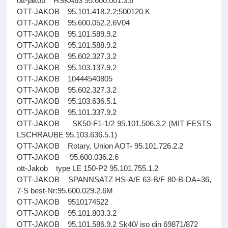
ott-jakob HSKA63 95.600.001.3.6
OTT-JAKOB 95.101.418.2.2;500120 K
OTT-JAKOB 95.600.052.2.6V04
OTT-JAKOB 95.101.589.9.2
OTT-JAKOB 95.101.588.9.2
OTT-JAKOB 95.602.327.3.2
OTT-JAKOB 95.103.137.9.2
OTT-JAKOB 10444540805
OTT-JAKOB 95.602.327.3.2
OTT-JAKOB 95.103.636.5.1
OTT-JAKOB 95.101.337.9.2
OTT-JAKOB SK50-F1-1/2 95.101.506.3.2 (MIT FESTS
LSCHRAUBE 95.103.636.5.1)
OTT-JAKOB Rotary, Union AOT- 95.101.726.2.2
OTT-JAKOB 95.600.036.2.6
ott-Jakob type LE 150-P2 95.101.755.1.2
OTT-JAKOB SPANNSATZ HS-A/E 63-B/F 80-B-DA=36,
7-S best-Nr:95.600.029.2.6M
OTT-JAKOB 9510174522
OTT-JAKOB 95.101.803.3.2
OTT-JAKOB 95.101.586.9.2 Sk40/ iso din 69871/872