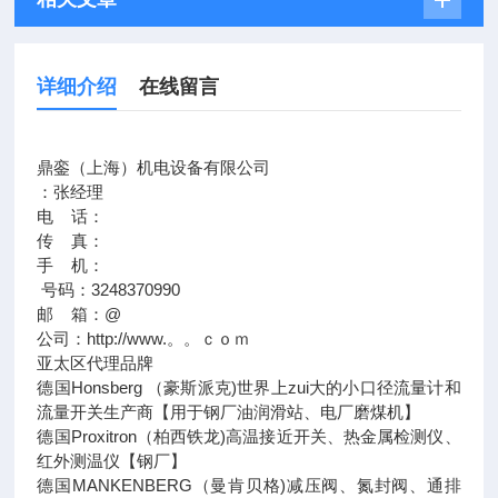
详细介绍
在线留言
鼎銮（上海）机电设备有限公司
：张经理
电 话：
传 真：
手 机：
号码：3248370990
邮 箱：@
公司：http://www.。。ｃｏｍ
亚太区代理品牌
德国Honsberg （豪斯派克)世界上zui大的小口径流量计和
流量开关生产商【用于钢厂油润滑站、电厂磨煤机】
德国Proxitron（柏西铁龙)高温接近开关、热金属检测仪、
红外测温仪【钢厂】
德国MANKENBERG（曼肯贝格)减压阀、氮封阀、通排