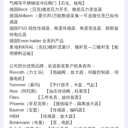
气阀等不锈钢深冲压阀门【石化、核电】
德国Beck（贝克)微差压力开关、微差压力变送器
德国Ahlborn （爱尔邦)万能数据采集—可连接任意已知传
感器
德国FSG 线性传感器、角度传感器、角度变送器、精密旋
转电位器
德国Erwin halder 全系列产品
奥地利KRAL（克拉)螺杆流量计、螺杆泵—三螺杆泵【船
用燃料运输】
公司部分优势品牌，欢迎新老客户前来咨询：
Rexroth（力士乐) 【电磁阀，放大器，伺服控制器，伺
服电机】
Sommer（索玛) 【平行抓手，卡盘，气缸】
Atos（阿托斯) 【油压传动阀，柱塞泵】
Fibro 【工件夹具，旋转装置】
Phoenix（菲尼克斯） 【接线端子，隔离放大器】
Baumer（宝盟） 【传感器，编码器】
HBM 【传感器，放大器】
Brinkmann（布曼) 【泵，电机】