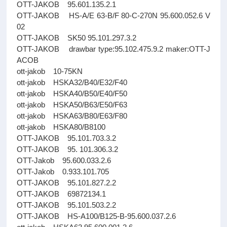
OTT-JAKOB 95.601.135.2.1
OTT-JAKOB HS-A/E 63-B/F 80-C-270N 95.600.052.6 V
02
OTT-JAKOB SK50 95.101.297.3.2
OTT-JAKOB drawbar type:95.102.475.9.2 maker:OTT-J
ACOB
ott-jakob 10-75KN
ott-jakob HSKA32/B40/E32/F40
ott-jakob HSKA40/B50/E40/F50
ott-jakob HSKA50/B63/E50/F63
ott-jakob HSKA63/B80/E63/F80
ott-jakob HSKA80/B8100
OTT-JAKOB 95.101.703.3.2
OTT-JAKOB 95. 101.306.3.2
OTT-Jakob 95.600.033.2.6
OTT-Jakob 0.933.101.705
OTT-JAKOB 95.101.827.2.2
OTT-JAKOB 69872134.1
OTT-JAKOB 95.101.503.2.2
OTT-JAKOB HS-A100/B125-B-95.600.037.2.6