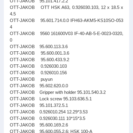
OTT-JAKOB 95.101.417.2.2
OTT-JAKOB OTT HSK A63, 0.926030.103, 12 x 18.5 x
4.5
OTT-JAKOB 95.601.714.0.0 IFH63-AKM5-KS10SO-053
4
OTT-JAKOB 9560 161600V03 IF-40-AB-5-E-0023-0320,
0
OTT-JAKOB 95.600.113.3.6
OTT-JAKOB 95.600.001.3.6
OTT-JAKOB 95.600.433.9.2
OTT-JAKOB 0.926030.103
OTT-JAKOB 0.926010.156
OTT-JAKOB puyun
OTT-JAKOB 95.602.620.0.0
OTT-JAKOB Gripper with holder 95.101.540.3.2
OTT-JAKOB Lock screw 95.103.636.5.1
OTT-JAKOB 95.101.372.5.1
OTT-JAKOB 0.926010.254 12.29*3.53
OTT-JAKOB 0.926030.111 10*15*3.5
OTT-JAKOB 95.600.169.2.6
OTT-JAKOB 95.600.055.2.6; HSK 100-A