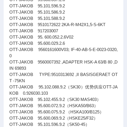
OTT-JAKOB 95.101.596.9.2
OTT-JAKOB 95.101.586.9.2
OTT-JAKOB 95.101.588.9.2
OTT-JAKOB 9510172622 2KA-R-M42X1,5-S-6KT
OTT-JAKOB 917203007
OTT-JAKOB 95. 600.052.2.6V02
OTT-JAKOB 95.600.029.2.6
OTT-JAKOB 9560161600V03; IF-40-AB-5-E-0023-0320,
0
OTT-JAKOB 9560007392 ,ADAPTER HSK-A 63/B 80 ,D
IN 69893
OTT-JAKOB TYPE:9510313692 ,II BASISGERAET OT
T -75KN
OTT-JAKOB 95.102.088.9.2（SK30）优势供应OTT-JA
KOB 0.926030.103
OTT-JAKOB 95.102.455.9.2（SK30 MAS403）
OTT-JAKOB 95.600.072.9.2（HSKA50/B63）
OTT-JAKOB 95.600.075.9.2 （HSKA100/B125）
OTT-JAKOB 95.600.069.9.2（HSKE25/F32）
OTT-JAKOB 95.101.596.9.2（SK50-45）