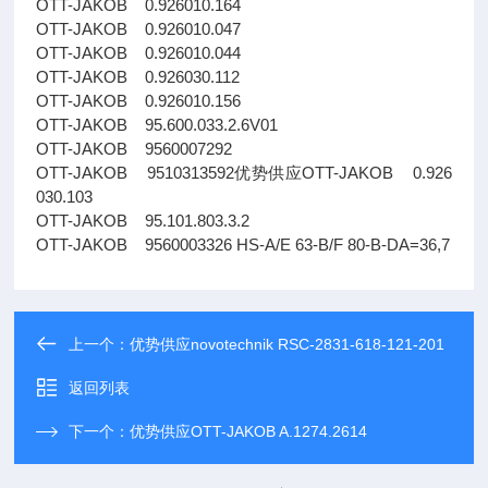
OTT-JAKOB 0.926010.164
OTT-JAKOB 0.926010.047
OTT-JAKOB 0.926010.044
OTT-JAKOB 0.926030.112
OTT-JAKOB 0.926010.156
OTT-JAKOB 95.600.033.2.6V01
OTT-JAKOB 9560007292
OTT-JAKOB 9510313592优势供应OTT-JAKOB 0.926
030.103
OTT-JAKOB 95.101.803.3.2
OTT-JAKOB 9560003326 HS-A/E 63-B/F 80-B-DA=36,7
上一个：
优势供应novotechnik RSC-2831-618-121-201
返回列表
下一个：
优势供应OTT-JAKOB A.1274.2614