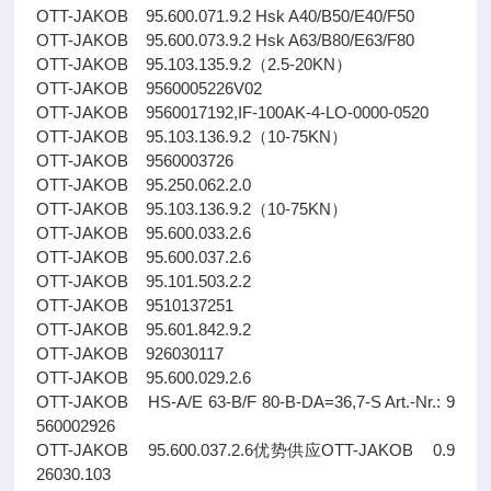
OTT-JAKOB 95.600.071.9.2 Hsk A40/B50/E40/F50
OTT-JAKOB 95.600.073.9.2 Hsk A63/B80/E63/F80
OTT-JAKOB 95.103.135.9.2（2.5-20KN）
OTT-JAKOB 9560005226V02
OTT-JAKOB 9560017192,IF-100AK-4-LO-0000-0520
OTT-JAKOB 95.103.136.9.2（10-75KN）
OTT-JAKOB 9560003726
OTT-JAKOB 95.250.062.2.0
OTT-JAKOB 95.103.136.9.2（10-75KN）
OTT-JAKOB 95.600.033.2.6
OTT-JAKOB 95.600.037.2.6
OTT-JAKOB 95.101.503.2.2
OTT-JAKOB 9510137251
OTT-JAKOB 95.601.842.9.2
OTT-JAKOB 926030117
OTT-JAKOB 95.600.029.2.6
OTT-JAKOB HS-A/E 63-B/F 80-B-DA=36,7-S Art.-Nr.: 9
560002926
OTT-JAKOB 95.600.037.2.6优势供应OTT-JAKOB 0.9
26030.103