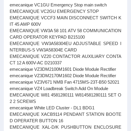
emecanique VC1GU Emergency Stop main switch
EMECANIQUE VC2GU EMERGENCY STOP
EMECANIQUE VCCF3 MAIN DISCONNECT SWITCH K
IT 45 AMP 600V
EMECANIQUE VW3A 58 101 ATV 58 COMMUNICATION
CARD OPERATOR KEYPAD B215100
EMECANIQUE VW3A58304EU ADJUSTABLE SPEED I
NTERBUS-S VW3A58304E CARD
EMECANIQUE VZ20 CONTACTOR AUXILIARY CONTA
CT 12 A 600V-AC D210337
emecanique VZ3DM2100M1601 Diode Module Rectifier
emecanique VZ3DM2170M1602 Diode Module Rectifier
emecanique VZ3V671 NMB Fan 4715MS-23T-B50 52021
emecanique VZ4 Loadbreak Switch Add On Module
EMECANIQUE W81 4581280111 W814581280111 SET O
2 2 SCREWS
emecanique White LED Cluster - DL1 BDG1
EMECANIQUE XACB9114 PENDANT STATION BOOTE
D OPERATER BUTTON 16
EMECANIQUE XAL-D/K PUSHBUTTON ENCLOSURE