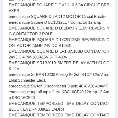
EMECANIQUE SQUARE D GV2-L10 6.3A CIRCUIT BRE
AKER
emecanique SQUARE D LADT2 MOTOR Circuit Breaker
emecanique Square D LC1D12LE7 Contactor 12 amp
EMECANIQUE SQUARE D LC2D09F7 110V REVERSIN
G CONTACTOR 3 POLE
EMECANIQUE SQUARE D LC2D12BD REVERSING C
ONTACTOR 7.5HP 24V DC R16301
EMECANIQUE SQUARE D LP1K0910BD CONTACTOR
24VDC 4KW-380/415V 5HP-480V
EMECANIQUE SR1B201B SMERT RELAY WITH CLOC
K 24V
emecanique STBART0200 Analog IN 2ch RTD/TC/mV iso
16bit Schneider Elect.
emecanique Switch Disconnector 3-pole 40 A V20 40AMP
emecanique tap-off tap off unit KBC16CF40 12Amp 12 Am
p KBC 16CF40
EMECANIQUE TEMPORIZED TIME DELAY CONTACT
BLOCK LA DR4 038623 LADR4
EMECANIQUE TEMPORIZED TIME DELAY CONTACT