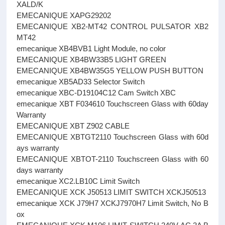
XALD/K
EMECANIQUE XAPG29202
EMECANIQUE XB2-MT42 CONTROL PULSATOR XB2
MT42
emecanique XB4BVB1 Light Module, no color
EMECANIQUE XB4BW33B5 LIGHT GREEN
EMECANIQUE XB4BW35G5 YELLOW PUSH BUTTON
emecanique XB5AD33 Selector Switch
emecanique XBC-D19104C12 Cam Switch XBC
emecanique XBT F034610 Touchscreen Glass with 60day
Warranty
EMECANIQUE XBT Z902 CABLE
EMECANIQUE XBTGT2110 Touchscreen Glass with 60d
ays warranty
EMECANIQUE XBTOT-2110 Touchscreen Glass with 60
days warranty
emecanique XC2.LB10C Limit Switch
EMECANIQUE XCK J50513 LIMIT SWITCH XCKJ50513
emecanique XCK J79H7 XCKJ7970H7 Limit Switch, No B
ox