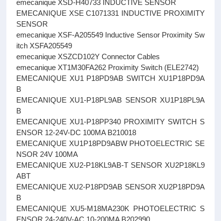
emecanique XSD-H40733 INDUCTIVE SENSOR
EMECANIQUE XSE C1071331 INDUCTIVE PROXIMITY
SENSOR
emecanique XSF-A205549 Inductive Sensor Proximity Sw
itch XSFA205549
emecanique XSZCD102Y Connector Cables
emecanique XT1M30FA262 Proximity Switch (ELE2742)
EMECANIQUE XU1 P18PD9AB SWITCH XU1P18PD9A
B
EMECANIQUE XU1-P18PL9AB SENSOR XU1P18PL9A
B
EMECANIQUE XU1-P18PP340 PROXIMITY SWITCH S
ENSOR 12-24V-DC 100MA B210018
EMECANIQUE XU1P18PD9ABW PHOTOELECTRIC SE
NSOR 24V 100MA
EMECANIQUE XU2-P18KL9AB-T SENSOR XU2P18KL9
ABT
EMECANIQUE XU2-P18PD9AB SENSOR XU2P18PD9A
B
EMECANIQUE XU5-M18MA230K PHOTOELECTRIC S
ENSOR 24-240V-AC 10-200MA B202990