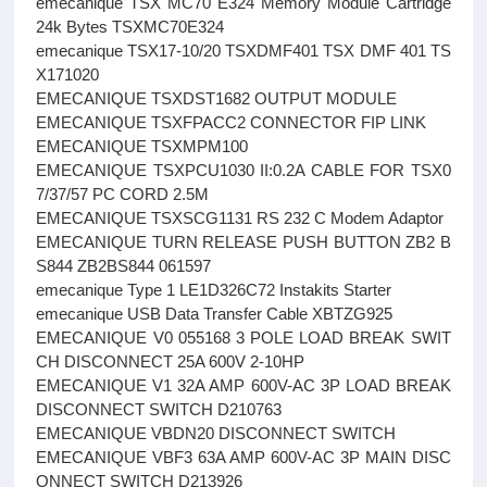
emecanique TSX MC70 E324 Memory Module Cartridge
24k Bytes TSXMC70E324
emecanique TSX17-10/20 TSXDMF401 TSX DMF 401 TS
X171020
EMECANIQUE TSXDST1682 OUTPUT MODULE
EMECANIQUE TSXFPACC2 CONNECTOR FIP LINK
EMECANIQUE TSXMPM100
EMECANIQUE TSXPCU1030 II:0.2A CABLE FOR TSX0
7/37/57 PC CORD 2.5M
EMECANIQUE TSXSCG1131 RS 232 C Modem Adaptor
EMECANIQUE TURN RELEASE PUSH BUTTON ZB2 B
S844 ZB2BS844 061597
emecanique Type 1 LE1D326C72 Instakits Starter
emecanique USB Data Transfer Cable XBTZG925
EMECANIQUE V0 055168 3 POLE LOAD BREAK SWIT
CH DISCONNECT 25A 600V 2-10HP
EMECANIQUE V1 32A AMP 600V-AC 3P LOAD BREAK
DISCONNECT SWITCH D210763
EMECANIQUE VBDN20 DISCONNECT SWITCH
EMECANIQUE VBF3 63A AMP 600V-AC 3P MAIN DISC
ONNECT SWITCH D213926