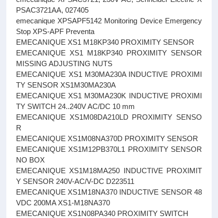
PSAC3721AA, 027405
emecanique XPSAPF5142 Monitoring Device Emergency
Stop XPS-APF Preventa
EMECANIQUE XS1 M18KP340 PROXIMITY SENSOR
EMECANIQUE XS1 M18KP340 PROXIMITY SENSOR
MISSING ADJUSTING NUTS
EMECANIQUE XS1 M30MA230A INDUCTIVE PROXIMI
TY SENSOR XS1M30MA230A
EMECANIQUE XS1 M30MA230K INDUCTIVE PROXIMI
TY SWITCH 24..240V AC/DC 10 mm
EMECANIQUE XS1M08DA210LD PROXIMITY SENSO
R
EMECANIQUE XS1M08NA370D PROXIMITY SENSOR
EMECANIQUE XS1M12PB370L1 PROXIMITY SENSOR
NO BOX
EMECANIQUE XS1M18MA250 INDUCTIVE PROXIMIT
Y SENSOR 240V-AC/V-DC D223511
EMECANIQUE XS1M18NA370 INDUCTIVE SENSOR 48
VDC 200MA XS1-M18NA370
EMECANIQUE XS1N08PA340 PROXIMITY SWITCH