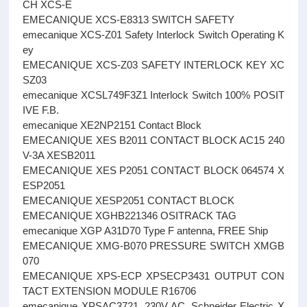
CH XCS-E
EMECANIQUE XCS-E8313 SWITCH SAFETY
emecanique XCS-Z01 Safety Interlock Switch Operating K
ey
EMECANIQUE XCS-Z03 SAFETY INTERLOCK KEY XC
SZ03
emecanique XCSL749F3Z1 Interlock Switch 100% POSIT
IVE F.B.
emecanique XE2NP2151 Contact Block
EMECANIQUE XES B2011 CONTACT BLOCK AC15 240
V-3A XESB2011
EMECANIQUE XES P2051 CONTACT BLOCK 064574 X
ESP2051
EMECANIQUE XESP2051 CONTACT BLOCK
EMECANIQUE XGHB221346 OSITRACK TAG
emecanique XGP A31D70 Type F antenna, FREE Ship
EMECANIQUE XMG-B070 PRESSURE SWITCH XMGB
070
EMECANIQUE XPS-ECP XPSECP3431 OUTPUT CON
TACT EXTENSION MODULE R16706
emecanique XPSAC3721, 230V AC, Schneider Electric X