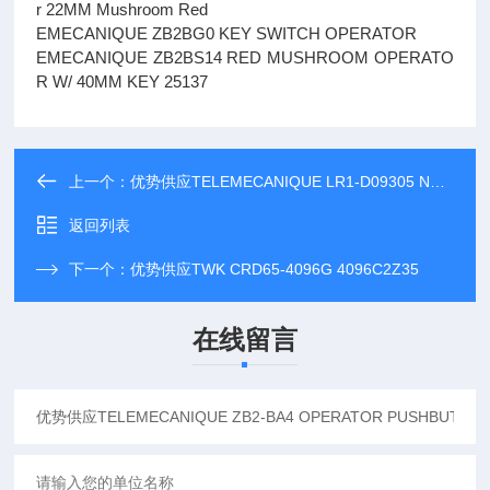
r 22MM Mushroom Red
EMECANIQUE ZB2BG0 KEY SWITCH OPERATOR
EMECANIQUE ZB2BS14 RED MUSHROOM OPERATO
R W/ 40MM KEY 25137
上一个：
优势供应TELEMECANIQUE LR1-D09305 NSPP LR1D09305
返回列表
下一个：
优势供应TWK CRD65-4096G 4096C2Z35
在线留言