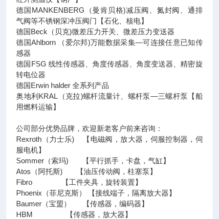
德国MANKENBERG（曼肯贝格)减压阀、氮封阀、通排
气阀等不锈钢深冲压阀门【石化、核电】
德国Beck（贝克)微差压力开关、微差压力变送器
德国Ahlborn （爱尔邦)万能数据采集—可连接任意已知传
感器
德国FSG 线性传感器、角度传感器、角度变送器、精密旋
转电位器
德国Erwin halder 全系列产品
奥地利KRAL（克拉)螺杆流量计、螺杆泵—三螺杆泵【船
用燃料运输】
公司部分优势品牌，欢迎新老客户前来咨询：
Rexroth（力士乐) 【电磁阀，放大器，伺服控制器，伺
服电机】
Sommer（索玛) 【平行抓手，卡盘，气缸】
Atos（阿托斯) 【油压传动阀，柱塞泵】
Fibro 【工件夹具，旋转装置】
Phoenix（菲尼克斯） 【接线端子，隔离放大器】
Baumer（宝盟） 【传感器，编码器】
HBM 【传感器，放大器】