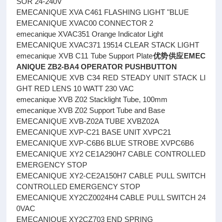
SOR 24-240V
EMECANIQUE XVA C461 FLASHING LIGHT "BLUE
EMECANIQUE XVAC00 CONNECTOR 2
emecanique XVAC351 Orange Indicator Light
EMECANIQUE XVAC371 19514 CLEAR STACK LIGHT
emecanique XVB C11 Tube Support Plate
优势供应EMEC
ANIQUE ZB2-BA4 OPERATOR PUSHBUTTON
EMECANIQUE XVB C34 RED STEADY UNIT STACK LI
GHT RED LENS 10 WATT 230 VAC
emecanique XVB Z02 Stacklight Tube, 100mm
emecanique XVB Z02 Support Tube and Base
EMECANIQUE XVB-Z02A TUBE XVBZ02A
EMECANIQUE XVP-C21 BASE UNIT XVPC21
EMECANIQUE XVP-C6B6 BLUE STROBE XVPC6B6
EMECANIQUE XY2 CE1A290H7 CABLE CONTROLLED
EMERGENCY STOP
EMECANIQUE XY2-CE2A150H7 CABLE PULL SWITCH
CONTROLLED EMERGENCY STOP
EMECANIQUE XY2CZ0024H4 CABLE PULL SWITCH 24
0VAC
EMECANIQUE XY2CZ703 END SPRING