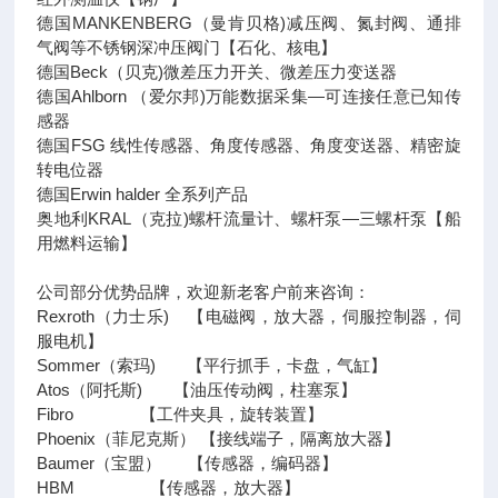
德国MANKENBERG（曼肯贝格)减压阀、氮封阀、通排
气阀等不锈钢深冲压阀门【石化、核电】
德国Beck（贝克)微差压力开关、微差压力变送器
德国Ahlborn （爱尔邦)万能数据采集—可连接任意已知传
感器
德国FSG 线性传感器、角度传感器、角度变送器、精密旋
转电位器
德国Erwin halder 全系列产品
奥地利KRAL（克拉)螺杆流量计、螺杆泵—三螺杆泵【船
用燃料运输】
公司部分优势品牌，欢迎新老客户前来咨询：
Rexroth（力士乐) 【电磁阀，放大器，伺服控制器，伺
服电机】
Sommer（索玛) 【平行抓手，卡盘，气缸】
Atos（阿托斯) 【油压传动阀，柱塞泵】
Fibro 【工件夹具，旋转装置】
Phoenix（菲尼克斯） 【接线端子，隔离放大器】
Baumer（宝盟） 【传感器，编码器】
HBM 【传感器，放大器】