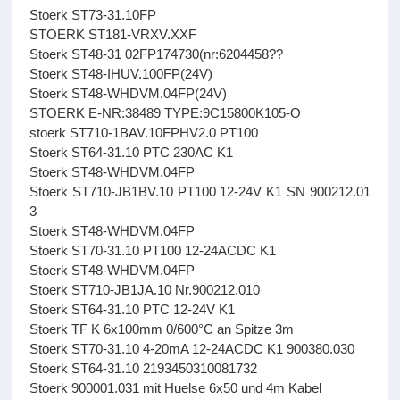
Stoerk ST73-31.10FP
STOERK ST181-VRXV.XXF
Stoerk ST48-31 02FP174730(nr:6204458??
Stoerk ST48-IHUV.100FP(24V)
Stoerk ST48-WHDVM.04FP(24V)
STOERK E-NR:38489 TYPE:9C15800K105-O
stoerk ST710-1BAV.10FPHV2.0 PT100
Stoerk ST64-31.10 PTC 230AC K1
Stoerk ST48-WHDVM.04FP
Stoerk ST710-JB1BV.10 PT100 12-24V K1 SN 900212.01
3
Stoerk ST48-WHDVM.04FP
Stoerk ST70-31.10 PT100 12-24ACDC K1
Stoerk ST48-WHDVM.04FP
Stoerk ST710-JB1JA.10 Nr.900212.010
Stoerk ST64-31.10 PTC 12-24V K1
Stoerk TF K 6x100mm 0/600°C an Spitze 3m
Stoerk ST70-31.10 4-20mA 12-24ACDC K1 900380.030
Stoerk ST64-31.10 2193450310081732
Stoerk 900001.031 mit Huelse 6x50 und 4m Kabel