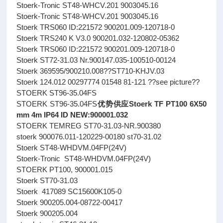
Stoerk-Tronic ST48-WHCV.201 9003045.16
Stoerk-Tronic ST48-WHCV.201 9003045.16
Stoerk TRS060 ID:221572 900201.009-120718-0
Stoerk TRS240 K V3.0 900201.032-120802-05362
Stoerk TRS060 ID:221572 900201.009-120718-0
Stoerk ST72-31.03 Nr.900147.035-100510-00124
Stoerk 369595/900210.008??ST710-KHJV.03
Stoerk 124.012 00297774 01548 81-121 ??see picture??
STOERK ST96-35.04FS
STOERK ST96-35.04FS
优势供应Stoerk TF PT100 6X50
mm 4m IP64 ID NEW:900001.032
STOERK TEMREG ST70-31.03-NR.900380
stoerk 900076.011-120229-00180 st70-31.02
Stoerk ST48-WHDVM.04FP(24V)
Stoerk-Tronic ST48-WHDVM.04FP(24V)
STOERK PT100, 900001.015
Stoerk ST70-31.03
Stoerk 417089 SC15600K105-0
Stoerk 900205.004-08722-00417
Stoerk 900205.004