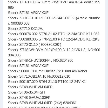
Stoerk TF PT100 6x50mm -35/105°C 4m IP64,ident : 195
685
Stoerk ST181-VRXV.XXF
Stoerk ST70-31.10 PT100 12-24ACDC K1(Article Numbe
r: 900380.003)
Stoerk ST710-KC1JA.
Stoerk 900076.002 ST70-31.02 PTC 12-24ACDC K1
1.032
Stoerk 900380.005 ST70-31.03 PTC 12-24ACDC K1K2K3
Stoerk ST70-31.10 ( 900380.020 )
Stoerk ST48-WHDVM.042xPt100-3L12-24VK1-3, NO:900
304.006
Stoerk ST48-1HUV.100FP，NO:6204360
Stoerk ST181-VRXV.XXF
Stoerk 900001.031 mit Huelse 6x50 und 4m Kabel
Stoerk ST710-JB1JA.10 Nr.900212.010
Stoerk 900197.020 ST64-31.10 PT100 12-24V K1
Stoerk ST48-WHDVM.04FP
Stoerk ST96-35.04FSH
Stoerk ST48-GAUV.100FP
Stoerk ST48-WHDVM.04FP (24V) 6204361