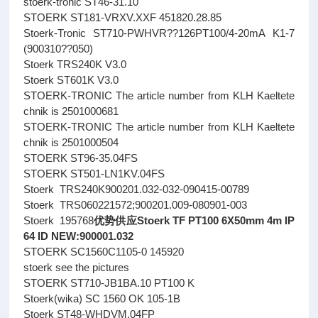
stoerk-tronic ST46-31.10
STOERK ST181-VRXV.XXF 451820.28.85
Stoerk-Tronic ST710-PWHVR??126PT100/4-20mA K1-7
(900310??050)
Stoerk TRS240K V3.0
Stoerk ST601K V3.0
STOERK-TRONIC The article number from KLH Kaeltete
chnik is 2501000681
STOERK-TRONIC The article number from KLH Kaeltete
chnik is 2501000504
STOERK ST96-35.04FS
STOERK ST501-LN1KV.04FS
Stoerk TRS240K900201.032-032-090415-00789
Stoerk TRS060221572;900201.009-080901-003
Stoerk 195768
优势供应Stoerk TF PT100 6X50mm 4m IP
64 ID NEW:900001.032
STOERK SC1560C1105-0 145920
stoerk see the pictures
STOERK ST710-JB1BA.10 PT100 K
Stoerk(wika) SC 1560 OK 105-1B
Stoerk ST48-WHDVM.04FP