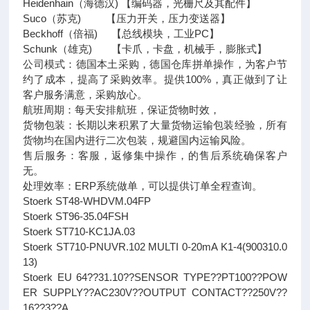
Heidenhain（海德汉) 【编码器，光栅尺及其配件】
Suco（苏克) 【压力开关，压力变送器】
Beckhoff（倍福) 【总线模块，工业PC】
Schunk（雄克) 【卡爪，卡盘，机械手，膨胀式】
公司模式：德国本土采购，德国仓库拼单操作，为客户节
约了成本，提高了采购效率。提供100%，真正做到了让
客户服务满意，采购放心。
航班周期：每天安排航班，保证货物时效，
货物包装：长期以来积累了大量货物运输包装经验，所有
货物均在国内进行二次包装，规避国内运输风险。
售后服务：客服，返修集中操作，的售后系统确保客户
无。
处理效率：ERP系统做单，可以提供订单全程查询。
Stoerk ST48-WHDVM.04FP
Stoerk ST96-35.04FSH
Stoerk ST710-KC1JA.03
Stoerk ST710-PNUVR.102 MULTI 0-20mA K1-4(900310.0
13)
Stoerk EU 64??31.10??SENSOR TYPE??PT100??POW
ER SUPPLY??AC230V??OUTPUT CONTACT??250V??
16??3??A