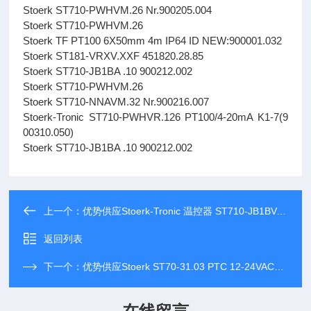
Stoerk ST710-PWHVM.26 Nr.900205.004
Stoerk ST710-PWHVM.26
Stoerk TF PT100 6X50mm 4m IP64 ID NEW:900001.032
Stoerk ST181-VRXV.XXF 451820.28.85
Stoerk ST710-JB1BA .10 900212.002
Stoerk ST710-PWHVM.26
Stoerk ST710-NNAVM.32 Nr.900216.007
Stoerk-Tronic ST710-PWHVR.126 PT100/4-20mA K1-7(9
00310.050)
Stoerk ST710-JB1BA .10 900212.002
上一个：
优势供应Stoerk-Tronic 温控器 ST710-JB1BV.10FP NETZSCH
返回列表
下一个：
优势供应Stoerk ST70-31.03 PTC 12-24VACDC K1K2K3