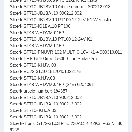
Stoerk ST710-KHJV.03 PTC 12-24V K1K2K3
Stoerk ST710-JB1BV.10 Article number: 900212.013
Stoerk ST710-JB1BA .10 900212.002
Stoerk ST710-JB1BV.10 PT100 12-24V K1 Wechsler
Stoerk ST710-IG1BA.10 PT100
Stoerk ST48-WHDVM.04FP
Stoerk ST710-JB1BV.10 PT100 12-24V K1
Stoerk ST48-WHDVM.04FP
Stoerk ST710-PNUVR.102 MULTI 0-10V K1-4 900310.011
Stoerk TF K 6x100mm 0/600°C an Spitze 3m
Stoerk ST710-KHJV. 03
Stoerk EU73-31.10 15170401022176
Stoerk ST710-KHJV.03
Stoerk ST48-WHDVM.04FP (24V) 6204361
Stoerk article number: 194357
Stoerk ST710-JB1BA .10 900212.002
Stoerk ST710-JB1BA .10 900212.002
Stoerk ST710- KHJA.03
Stoerk ST710-JB1BA .10 900212.002
Stoerk-Tronic ST72-31.03 PTC 230AC KIK2K3 IP63 Nr 30
8239