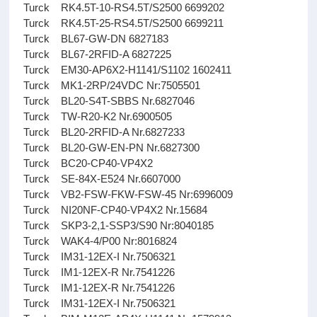
Turck RK4.5T-10-RS4.5T/S2500 6699202
Turck RK4.5T-25-RS4.5T/S2500 6699211
Turck BL67-GW-DN 6827183
Turck BL67-2RFID-A 6827225
Turck EM30-AP6X2-H1141/S1102 1602411
Turck MK1-2RP/24VDC Nr:7505501
Turck BL20-S4T-SBBS Nr.6827046
Turck TW-R20-K2 Nr.6900505
Turck BL20-2RFID-A Nr.6827233
Turck BL20-GW-EN-PN Nr.6827300
Turck BC20-CP40-VP4X2
Turck SE-84X-E524 Nr.6607000
Turck VB2-FSW-FKW-FSW-45 Nr:6996009
Turck NI20NF-CP40-VP4X2 Nr.15684
Turck SKP3-2,1-SSP3/S90 Nr:8040185
Turck WAK4-4/P00 Nr:8016824
Turck IM31-12EX-I Nr.7506321
Turck IM1-12EX-R Nr.7541226
Turck IM1-12EX-R Nr.7541226
Turck IM31-12EX-I Nr.7506321