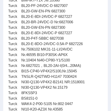
Turck BIM-IKT-Y1X ,Nr:10560
Turck BL20-PF-24VDC-D 6827007
Turck BL20-GW-EN-PN 6827300
Turck BL20-E-8DI-24VDC-P 6827227
Turck BL20-BR-24VDC-D Nr:6827006
Turck BL20-GW-EN-PN 6827300
Turck BL20-E-8DI-24VDC-P 6827227
Turck BL20-P4T-SBBC 6827038
Turck BL20-E-8DO-24VDC-0.5A-P 6827226
Turck Nr.7506102 MK31-11-LI/24VDC
Turck Nr.46595 BI10-P30SK-AP6X
Turck Nr.10404 Ni40-CP80-Y1/S100
Turck Nr.6827021，BL20-2AI-I(0/4...20MA)
Turck BI15-CP40-VP4X2/S100,Nr.15045
Turck TNSLR-Q42TWD-H1147 7030424
Turck NI30-Q130-VP4X2-B2141 NR:1518001
Turck NI30-Q130-VP4X2 Nr.15179
Turck 8FKS5P3
Turck BS8151-0
Turck WAK4-2-P00-S105 Nr:802 0447
Turck NI10-K20-AZ3X Nr.43585