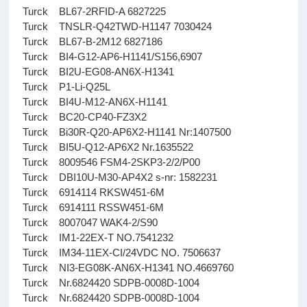
Turck BL67-2RFID-A 6827225
Turck TNSLR-Q42TWD-H1147 7030424
Turck BL67-B-2M12 6827186
Turck BI4-G12-AP6-H1141/S156,6907
Turck BI2U-EG08-AN6X-H1341
Turck P1-Li-Q25L
Turck BI4U-M12-AN6X-H1141
Turck BC20-CP40-FZ3X2
Turck Bi30R-Q20-AP6X2-H1141 Nr:1407500
Turck BI5U-Q12-AP6X2 Nr.1635522
Turck 8009546 FSM4-2SKP3-2/2/P00
Turck DBI10U-M30-AP4X2 s-nr: 1582231
Turck 6914114 RKSW451-6M
Turck 6914111 RSSW451-6M
Turck 8007047 WAK4-2/S90
Turck IM1-22EX-T NO.7541232
Turck IM34-11EX-CI/24VDC NO. 7506637
Turck NI3-EG08K-AN6X-H1341 NO.4669760
Turck Nr.6824420 SDPB-0008D-1004
Turck Nr.6824420 SDPB-0008D-1004