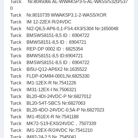
Turck Nr.8045066 AL-WWAK5P3-5-AL-WAS5/S320/S37
0
Turck Nr.8010739 WWAK5P3.1-2-WAS5/XOR
Turck IM 12-22EX-R/24VDC
Turck NI2-Q6,5-AP6-0,1-FS4.4X3/S304 Nr:1650048
Turck BMSWS8151-8,5 ID：6904722
Turck BMWS8151-8,5 ID：6904721
Turck REP-DP 0002 ID：6825354
Turck BMWS8151-8,5 ID:6904721
Turck BMSWS8151-8,5 ID：6904722
Turck BI5U-Q12-AP6X2 Nr.1635522
Turck FLDP-IOM84-0001,Nr.6825330
Turck IM1-12EX-R Nr.7541226
Turck IM31-12EX-I Nr.7506321
Turck BL20-4DI-24VDC-P Nr:6827012
Turck BL20-S4T-SBCS Nr:6827063
Turck BL20-4DO-24VDC-0.5A-P Nr.6827023
Turck IM1-451EX-R Nr:7541188
Turck MK72-S19-EX0/24VDC，7507339
Turck IM1-22EX-R/24VDC Nr:7541210
Turck IM82-24-2,5 Nr. 7545041