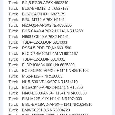
Turck BI1,5-EG08-AP6X 4602240
Turck BL67-B-4M12 ID：6827187
Turck BL67-2AO-I ID：6827179
Turck BI3U-MT12-AP6X-H1141
Turck Ni20-Q14-AP6X2 Nr.4690205
Turck BI15-CK40-AP6X2-H1141 NR16250
Turck NI50U-CK40-AP6X2-H1141
Turck TBDP-L2-16DOP 6814003
Turck RSS4.5-PDP-TR,Nr.6601590
Turck BLCDP-4M12MT-4AI-VI 6811167
Turck TBDP-L2-16DIP 6814001
Turck FLDP-IOM84-0001,Nr.6825330
Turck BC20-CP40-VP4X2-H1141 NR2516102
Turck MS24-112-R NR518003
Turck NI15-S30-VP4X/S97 NR1514110
Turck BI15-CK40-AP6X2-H1141 NR16250
Turck NI4U-EG08-AN6X-H1341 NR4600650
Turck BIM-M12E-Y1X-H1141 NR1074003
Turck BI8U-EM18WD-AP6X-H1141 NR1634816
Turck BMWS8251-8,5 NR6904723