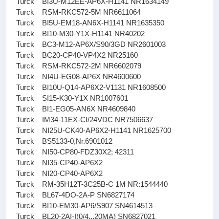
Turck BI3U-M12EE-AP6X-H1141 NR1634149
Turck RSM-RKC572-5M NR6611064
Turck BI5U-EM18-AN6X-H1141 NR1635350
Turck BI10-M30-Y1X-H1141 NR40202
Turck BC3-M12-AP6X/S90/3GD NR2601003
Turck BC20-CP40-VP4X2 NR25160
Turck RSM-RKC572-2M NR6602079
Turck NI4U-EG08-AP6X NR4600600
Turck BI10U-Q14-AP6X2-V1131 NR1608500
Turck SI15-K30-Y1X NR1007601
Turck BI1-EG05-AN6X NR4609840
Turck IM34-11EX-CI/24VDC NR7506637
Turck NI25U-CK40-AP6X2-H1141 NR1625700
Turck BS5133-0,Nr.6901012
Turck NI50-CP80-FDZ30X2; 42311
Turck NI35-CP40-AP6X2
Turck NI20-CP40-AP6X2
Turck RM-35H12T-3C25B-C 1M NR:1544440
Turck BL67-4DO-2A-P SN6827174
Turck BI10-EM30-AP6/S907 SN4614513
Turck BL20-2AI-I(0/4...20MA) SN6827021