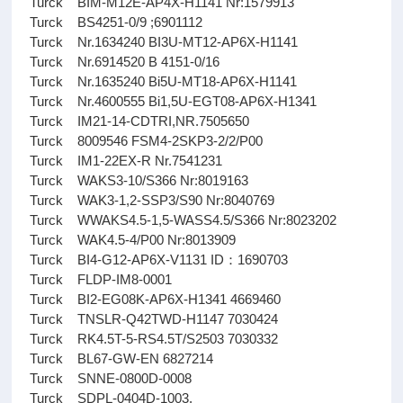
Turck BIM-M12E-AP4X-H1141 Nr:1579913
Turck BS4251-0/9 ;6901112
Turck Nr.1634240 BI3U-MT12-AP6X-H1141
Turck Nr.6914520 B 4151-0/16
Turck Nr.1635240 Bi5U-MT18-AP6X-H1141
Turck Nr.4600555 Bi1,5U-EGT08-AP6X-H1341
Turck IM21-14-CDTRI,NR.7505650
Turck 8009546 FSM4-2SKP3-2/2/P00
Turck IM1-22EX-R Nr.7541231
Turck WAKS3-10/S366 Nr:8019163
Turck WAK3-1,2-SSP3/S90 Nr:8040769
Turck WWAKS4.5-1,5-WASS4.5/S366 Nr:8023202
Turck WAK4.5-4/P00 Nr:8013909
Turck BI4-G12-AP6X-V1131 ID：1690703
Turck FLDP-IM8-0001
Turck BI2-EG08K-AP6X-H1341 4669460
Turck TNSLR-Q42TWD-H1147 7030424
Turck RK4.5T-5-RS4.5T/S2503 7030332
Turck BL67-GW-EN 6827214
Turck SNNE-0800D-0008
Turck SDPL-0404D-1003.