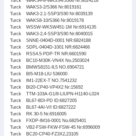
Turck WAKS4-8-WASS4/S366 Nr:8024218
Turck WAKS3-2/S366 Nr:8019161
Turck WAK3-2.1-SSP3/S90 Nr:8039139
Turck WAKS8-10/S366 Nr:8019178
Turck WSSW-WKSW451-1M Nr:6914135
Turck WAK3-2,4-SSP3/S90 Nr:8040015
Turck SNNE-0404D-0001 NR:6824188
Turck SDPL-0404D-1001 NR:6824466
Turck RSS4.5-PDP-TR NR:6601590
Turck BC10-M30K-VN4X No.2503024
Turck BMWS8151-8,5 NO.6904721
Turck BI5-M18-LIU 536000
Turck IM1-22EX-T NO.7541232
Turck BI20-CP40-VP4X2 Nr:15692
Turck TTM-103A-G1/8-LIUPN-H1140-L024
Turck BL67-8DI-PD ID:6827205
Turck BL67-4AI-V/I ID:6827222
Turck RK 30-5 Nr.6916005
Turck FXDP-IM16-0001 No.6825401
Turck VB2-FSW-FKW-FSW-45 Nr:6996009
Turck BC20-CP40-FZ3X2,23105