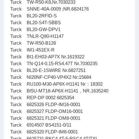
Turck TW-R50-K8,Nr.7030233
Turck SNNE-40A-0009 ;NR.6824176
Turck BL20-2RFID-S
Turck BL20-S4T-SBBS
Turck BL20-GW-DPV1
Turck TNLR-Q80-H1147
Turck TW-R50-B128
Turck IM1-451EX-R
Turck BI1-EH03-AP7X Nr.1619322
Turck TN-Q14-0.15-RS4.47T Nr.7030235
Turck BL20-E-1SWIRE Nr.6827251
Turck NI20NF-CP40-VP4X2 Nr:15684
Turck RU100-M30-AP8X-H1141 Nr：18302
Turck BI5U-MT18-AP6X-H1141，NR.1635240
Turck REP-DP 0002 6825354
Turck 6825326 FLDP-IM16-0001
Turck 6825327 FLDP-OM16-0001
Turck 6825321 FLDP-OM8-0001
Turck 6914507 BS4151-0/11
Turck 6825320 FLDP-IM8-0001
Turck 6625731 RKC4.4T-5-RSC4.4T/TXL