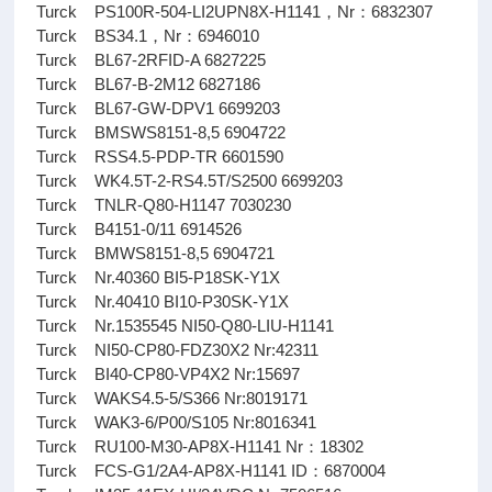
Turck PS100R-504-LI2UPN8X-H1141，Nr：6832307
Turck BS34.1，Nr：6946010
Turck BL67-2RFID-A 6827225
Turck BL67-B-2M12 6827186
Turck BL67-GW-DPV1 6699203
Turck BMSWS8151-8,5 6904722
Turck RSS4.5-PDP-TR 6601590
Turck WK4.5T-2-RS4.5T/S2500 6699203
Turck TNLR-Q80-H1147 7030230
Turck B4151-0/11 6914526
Turck BMWS8151-8,5 6904721
Turck Nr.40360 BI5-P18SK-Y1X
Turck Nr.40410 BI10-P30SK-Y1X
Turck Nr.1535545 NI50-Q80-LIU-H1141
Turck NI50-CP80-FDZ30X2 Nr:42311
Turck BI40-CP80-VP4X2 Nr:15697
Turck WAKS4.5-5/S366 Nr:8019171
Turck WAK3-6/P00/S105 Nr:8016341
Turck RU100-M30-AP8X-H1141 Nr：18302
Turck FCS-G1/2A4-AP8X-H1141 ID：6870004