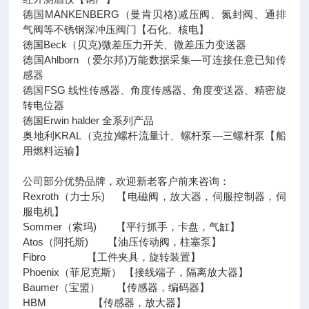
德国MANKENBERG（曼肯贝格)减压阀、氮封阀、通排
气阀等不锈钢深冲压阀门【石化、核电】
德国Beck（贝克)微差压力开关、微差压力变送器
德国Ahlborn （爱尔邦)万能数据采集—可连接任意已知传
感器
德国FSG 线性传感器、角度传感器、角度变送器、精密旋
转电位器
德国Erwin halder 全系列产品
奥地利KRAL（克拉)螺杆流量计、螺杆泵—三螺杆泵【船
用燃料运输】
公司部分优势品牌，欢迎新老客户前来咨询：
Rexroth（力士乐) 【电磁阀，放大器，伺服控制器，伺
服电机】
Sommer（索玛) 【平行抓手，卡盘，气缸】
Atos（阿托斯) 【油压传动阀，柱塞泵】
Fibro 【工件夹具，旋转装置】
Phoenix（菲尼克斯） 【接线端子，隔离放大器】
Baumer（宝盟） 【传感器，编码器】
HBM 【传感器，放大器】