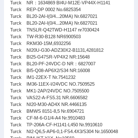
Turck NR：1634869 BI4U-M12E-VP44X-H1141
Turck REP-DP 0002 No.6825354
Turck BL20-2AI-I(0/4...20MA) Nr.6827021
Turck BL20-2AI-I(0/4...20MA) Nr.6827021
Turck TNSLR-Q42TWD-H1147 nr7030424
Turck TW-R30-B128 NR6900503
Turck RKM30-15M,6932256
Turck NI20U-G30-ADZ30X2-B1131,4281812
Turck BI25-G47SR-VP4X2 NR:15648
Turck BL20-PF-24VDC-D NR：6827007
Turck BI5-Q08-AP6X2/S34 NR:16008
Turck IM1-22EX-T Nr.7541232
Turck IM36-11EX-I/24VDC NO.7509525
Turck MK1-2AP/24VDC NO.7505500
Turck VAS22-A-FS5.31 NR.6606582
Turck NI20-M30-AD4X NR.4466135
Turck BMWS 8151-8,5 Nr.6904721
Turck CF-M-6-G1/4-A4 Nr.9910483
Turck TP-206A-CF-H1141-L450 Nr.9910610
Turck NI2-Q6,5-AP6-0,1-FS4.4X3/S304 Nr.1650048