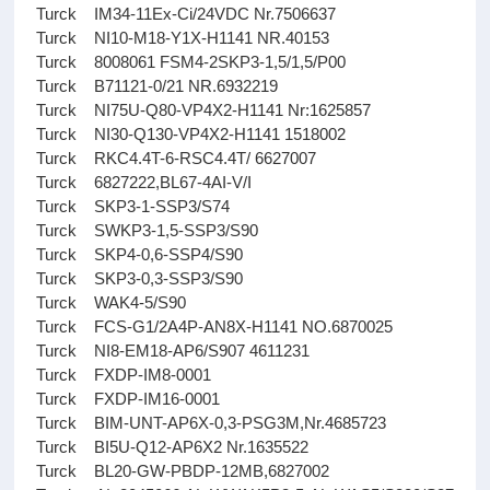
Turck IM34-11Ex-Ci/24VDC Nr.7506637
Turck NI10-M18-Y1X-H1141 NR.40153
Turck 8008061 FSM4-2SKP3-1,5/1,5/P00
Turck B71121-0/21 NR.6932219
Turck NI75U-Q80-VP4X2-H1141 Nr:1625857
Turck NI30-Q130-VP4X2-H1141 1518002
Turck RKC4.4T-6-RSC4.4T/ 6627007
Turck 6827222,BL67-4AI-V/I
Turck SKP3-1-SSP3/S74
Turck SWKP3-1,5-SSP3/S90
Turck SKP4-0,6-SSP4/S90
Turck SKP3-0,3-SSP3/S90
Turck WAK4-5/S90
Turck FCS-G1/2A4P-AN8X-H1141 NO.6870025
Turck NI8-EM18-AP6/S907 4611231
Turck FXDP-IM8-0001
Turck FXDP-IM16-0001
Turck BIM-UNT-AP6X-0,3-PSG3M,Nr.4685723
Turck BI5U-Q12-AP6X2 Nr.1635522
Turck BL20-GW-PBDP-12MB,6827002