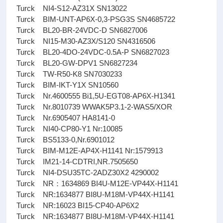
Turck NI4-S12-AZ31X SN13022
Turck BIM-UNT-AP6X-0,3-PSG3S SN4685722
Turck BL20-BR-24VDC-D SN6827006
Turck NI15-M30-AZ3X/S120 SN4316506
Turck BL20-4DO-24VDC-0.5A-P SN6827023
Turck BL20-GW-DPV1 SN6827234
Turck TW-R50-K8 SN7030233
Turck BIM-IKT-Y1X SN10560
Turck Nr.4600555 Bi1,5U-EGT08-AP6X-H1341
Turck Nr.8010739 WWAK5P3.1-2-WAS5/XOR
Turck Nr.6905407 HA8141-0
Turck NI40-CP80-Y1 Nr:10085
Turck BS5133-0,Nr.6901012
Turck BIM-M12E-AP4X-H1141 Nr:1579913
Turck IM21-14-CDTRI,NR.7505650
Turck NI4-DSU35TC-2ADZ30X2 4290002
Turck NR：1634869 BI4U-M12E-VP44X-H1141
Turck NR:1634877 BI8U-M18M-VP44X-H1141
Turck NR:16023 BI15-CP40-AP6X2
Turck NR:1634877 BI8U-M18M-VP44X-H1141