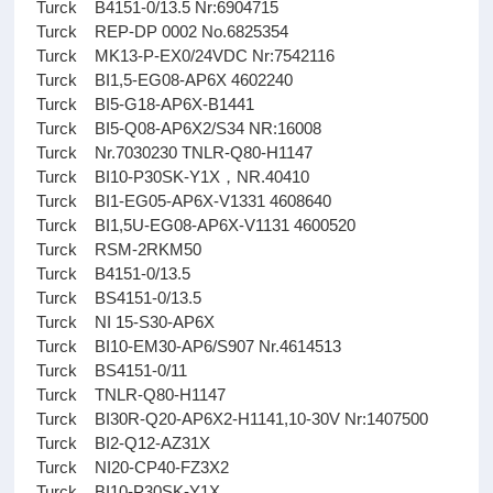
Turck B4151-0/13.5 Nr:6904715
Turck REP-DP 0002 No.6825354
Turck MK13-P-EX0/24VDC Nr:7542116
Turck BI1,5-EG08-AP6X 4602240
Turck BI5-G18-AP6X-B1441
Turck BI5-Q08-AP6X2/S34 NR:16008
Turck Nr.7030230 TNLR-Q80-H1147
Turck BI10-P30SK-Y1X，NR.40410
Turck BI1-EG05-AP6X-V1331 4608640
Turck BI1,5U-EG08-AP6X-V1131 4600520
Turck RSM-2RKM50
Turck B4151-0/13.5
Turck BS4151-0/13.5
Turck NI 15-S30-AP6X
Turck BI10-EM30-AP6/S907 Nr.4614513
Turck BS4151-0/11
Turck TNLR-Q80-H1147
Turck BI30R-Q20-AP6X2-H1141,10-30V Nr:1407500
Turck BI2-Q12-AZ31X
Turck NI20-CP40-FZ3X2
Turck BI10-P30SK-Y1X