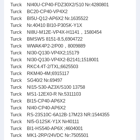
Turck NI40U-CP40-FDZ30X2/S10 Nr:4280801
Turck BC20-CP40-VP4X2
Turck BI5U-Q12-AP6X2 Nr.1635522
Turck Nr.40410 BI10-P30SK-Y1X
Turck NI8U-M12E-VP4X-H1141，1580454
Turck BMSWS 8151-8.5,6904722
Turck WWAK4P2-2/P00，8009889
Turck NI30-Q130-VP4X2;15179
Turck NI30-Q130-VP4X2-B2141;1518001
Turck RKC4.4T-2/TXL;6625503
Turck RKM40-4M;6915117
Turck SG40/2 Nr.69497
Turck NI15-S30-AZ3X/S100 13758
Turck MS1-12EX0-R Nr.5311103
Turck BI15-CP40-AP6X2
Turck NI40-CP40-AP6X2
Turck RS-23S10C-6A12B-17M23 NR:1544355
Turck NI5-G12SK-Y1X Nr40111
Turck BI1-HS540-AP6X ;4604001
Turck MK1-2RP/24VDC Nr:7505501