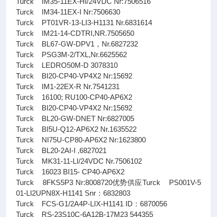
Turck IM35-11EX-HI/24VDC Nr:7506516
Turck IM34-11EX-I Nr:7506630
Turck PT01VR-13-LI3-H1131 Nr.6831614
Turck IM21-14-CDTRI,NR.7505650
Turck BL67-GW-DPV1，Nr.6827232
Turck PSG3M-2/TXL,Nr.6625562
Turck LEDRO50M-D 3078310
Turck BI20-CP40-VP4X2 Nr:15692
Turck IM1-22EX-R Nr.7541231
Turck 16100; RU100-CP40-AP6X2
Turck BI20-CP40-VP4X2 Nr:15692
Turck BL20-GW-DNET Nr:6827005
Turck BI5U-Q12-AP6X2 Nr.1635522
Turck NI75U-CP80-AP6X2 Nr:1623800
Turck BL20-2AI-I ,6827021
Turck MK31-11-LI/24VDC Nr.7506102
Turck 16023 BI15- CP40-AP6X2
Turck 8FKS5P3 Nr:8008720优势供应Turck PS001V-5
01-LI2UPN8X-H1141 Snr：6832803
Turck FCS-G1/2A4P-LIX-H1141 ID：6870056
Turck RS-23S10C-6A12B-17M23 544355