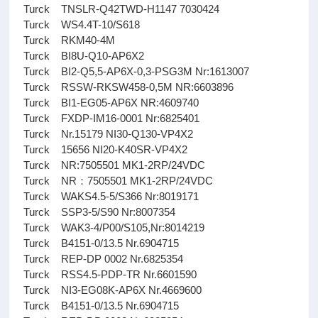
Turck TNSLR-Q42TWD-H1147 7030424
Turck WS4.4T-10/S618
Turck RKM40-4M
Turck BI8U-Q10-AP6X2
Turck BI2-Q5,5-AP6X-0,3-PSG3M Nr:1613007
Turck RSSW-RKSW458-0,5M NR:6603896
Turck BI1-EG05-AP6X NR:4609740
Turck FXDP-IM16-0001 Nr:6825401
Turck Nr.15179 NI30-Q130-VP4X2
Turck 15656 NI20-K40SR-VP4X2
Turck NR:7505501 MK1-2RP/24VDC
Turck NR：7505501 MK1-2RP/24VDC
Turck WAKS4.5-5/S366 Nr:8019171
Turck SSP3-5/S90 Nr:8007354
Turck WAK3-4/P00/S105,Nr:8014219
Turck B4151-0/13.5 Nr.6904715
Turck REP-DP 0002 Nr.6825354
Turck RSS4.5-PDP-TR Nr.6601590
Turck NI3-EG08K-AP6X Nr.4669600
Turck B4151-0/13.5 Nr.6904715