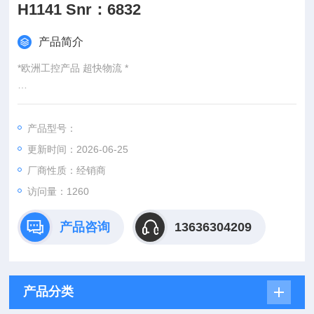
H1141 Snr：6832
产品简介
*欧洲工控产品 超快物流 *
：
产品型号：
：@
更新时间：2026-06-25
http://www./优势供应Turck PS001V-501-LI2UPN8X-H1141 Sn
r：6832803
厂商性质：经销商
访问量：1260
产品咨询
13636304209
产品分类