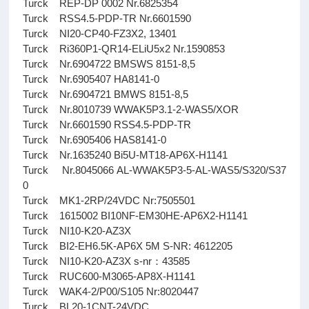
Turck REP-DP 0002 Nr.6825354
Turck RSS4.5-PDP-TR Nr.6601590
Turck NI20-CP40-FZ3X2, 13401
Turck Ri360P1-QR14-ELiU5x2 Nr.1590853
Turck Nr.6904722 BMSWS 8151-8,5
Turck Nr.6905407 HA8141-0
Turck Nr.6904721 BMWS 8151-8,5
Turck Nr.8010739 WWAK5P3.1-2-WAS5/XOR
Turck Nr.6601590 RSS4.5-PDP-TR
Turck Nr.6905406 HAS8141-0
Turck Nr.1635240 Bi5U-MT18-AP6X-H1141
Turck Nr.8045066 AL-WWAK5P3-5-AL-WAS5/S320/S37
0
Turck MK1-2RP/24VDC Nr:7505501
Turck 1615002 BI10NF-EM30HE-AP6X2-H1141
Turck NI10-K20-AZ3X
Turck BI2-EH6.5K-AP6X 5M S-NR: 4612205
Turck NI10-K20-AZ3X s-nr：43585
Turck RUC600-M3065-AP8X-H1141
Turck WAK4-2/P00/S105 Nr:8020447
Turck BL20-1CNT-24VDC