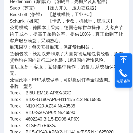
Heidenhain（海德汉) 【编码器，光栅尺及其配件】
Suco（苏克) 【压力开关，压力变送器】
Beckhoff（倍福) 【总线模块，工业PC】
Schunk（雄克) 【卡爪，卡盘，机械手，膨胀式】
公司模式：德国本土采购，德国仓库拼单操作，为客户节
约了成本，提高了采购效率。提供100%，真正做到了让
客户服务满意，采购放心。
航班周期：每天安排航班，保证货物时效，
货物包装：长期以来积累了大量货物运输包装经验，所有
货物均在国内进行二次包装，规避国内运输风险。
售后服务：客服，返修集中操作，的售后系统确保客户
无。
处理效率：ERP系统做单，可以提供订单全程查询。
电话咨询
品牌 型号
Turck BI5U-EM18-AP6X/3GD
Turck BID2-G180-AP6-H1141/S212 Nr.16885
Turck NI10-K20-AZ3X Nr.43585
Turck BI10-S30-AP6X Nr.46590
Turck 4602240 BI1,5-EG08-AP6X
Turck K1SF217B6XS.
Turck BI15-CK40-AP6X2-H1141 w/BS5 Nr.1625020