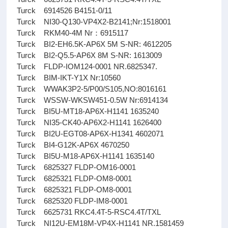
Turck 6914526 B4151-0/11
Turck NI30-Q130-VP4X2-B2141;Nr:1518001
Turck RKM40-4M Nr：6915117
Turck BI2-EH6.5K-AP6X 5M S-NR: 4612205
Turck BI2-Q5.5-AP6X 8M S-NR: 1613009
Turck FLDP-IOM124-0001 NR.6825347.
Turck BIM-IKT-Y1X Nr:10560
Turck WWAK3P2-5/P00/S105,NO:8016161
Turck WSSW-WKSW451-0.5W Nr:6914134
Turck BI5U-MT18-AP6X-H1141 1635240
Turck NI35-CK40-AP6X2-H1141 1626400
Turck BI2U-EGT08-AP6X-H1341 4602071
Turck BI4-G12K-AP6X 4670250
Turck BI5U-M18-AP6X-H1141 1635140
Turck 6825327 FLDP-OM16-0001
Turck 6825321 FLDP-OM8-0001
Turck 6825321 FLDP-OM8-0001
Turck 6825320 FLDP-IM8-0001
Turck 6625731 RKC4.4T-5-RSC4.4T/TXL
Turck NI12U-EM18M-VP4X-H1141 NR.1581459