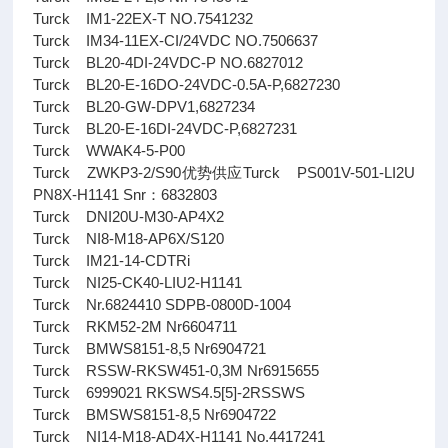
Turck IM1-22EX-T NO.7541232
Turck IM34-11EX-CI/24VDC NO.7506637
Turck BL20-4DI-24VDC-P NO.6827012
Turck BL20-E-16DO-24VDC-0.5A-P,6827230
Turck BL20-GW-DPV1,6827234
Turck BL20-E-16DI-24VDC-P,6827231
Turck WWAK4-5-P00
Turck ZWKP3-2/S90优势供应Turck PS001V-501-LI2U
PN8X-H1141 Snr：6832803
Turck DNI20U-M30-AP4X2
Turck NI8-M18-AP6X/S120
Turck IM21-14-CDTRi
Turck NI25-CK40-LIU2-H1141
Turck Nr.6824410 SDPB-0800D-1004
Turck RKM52-2M Nr6604711
Turck BMWS8151-8,5 Nr6904721
Turck RSSW-RKSW451-0,3M Nr6915655
Turck 6999021 RKSWS4.5[5]-2RSSWS
Turck BMSWS8151-8,5 Nr6904722
Turck NI14-M18-AD4X-H1141 No.4417241