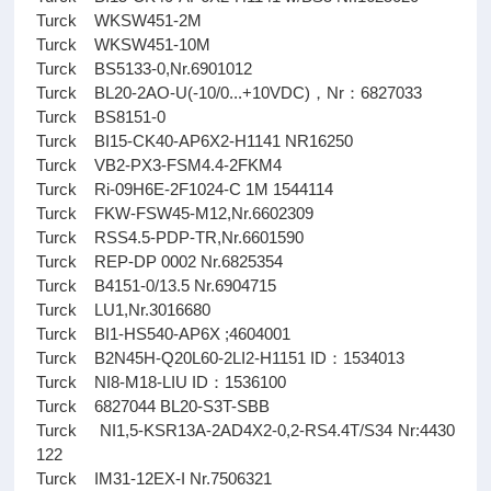
Turck WKSW451-2M
Turck WKSW451-10M
Turck BS5133-0,Nr.6901012
Turck BL20-2AO-U(-10/0...+10VDC)，Nr：6827033
Turck BS8151-0
Turck BI15-CK40-AP6X2-H1141 NR16250
Turck VB2-PX3-FSM4.4-2FKM4
Turck Ri-09H6E-2F1024-C 1M 1544114
Turck FKW-FSW45-M12,Nr.6602309
Turck RSS4.5-PDP-TR,Nr.6601590
Turck REP-DP 0002 Nr.6825354
Turck B4151-0/13.5 Nr.6904715
Turck LU1,Nr.3016680
Turck BI1-HS540-AP6X ;4604001
Turck B2N45H-Q20L60-2LI2-H1151 ID：1534013
Turck NI8-M18-LIU ID：1536100
Turck 6827044 BL20-S3T-SBB
Turck NI1,5-KSR13A-2AD4X2-0,2-RS4.4T/S34 Nr:4430
122
Turck IM31-12EX-I Nr.7506321