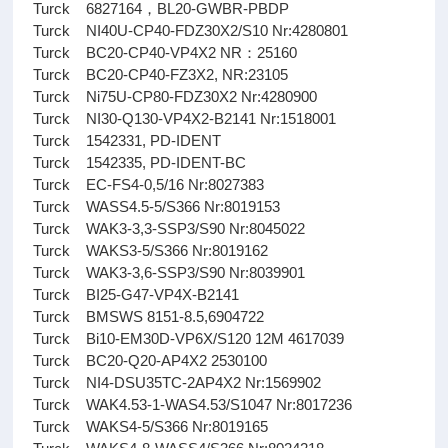
Turck 6827164，BL20-GWBR-PBDP
Turck NI40U-CP40-FDZ30X2/S10 Nr:4280801
Turck BC20-CP40-VP4X2 NR：25160
Turck BC20-CP40-FZ3X2, NR:23105
Turck Ni75U-CP80-FDZ30X2 Nr:4280900
Turck NI30-Q130-VP4X2-B2141 Nr:1518001
Turck 1542331, PD-IDENT
Turck 1542335, PD-IDENT-BC
Turck EC-FS4-0,5/16 Nr:8027383
Turck WASS4.5-5/S366 Nr:8019153
Turck WAK3-3,3-SSP3/S90 Nr:8045022
Turck WAKS3-5/S366 Nr:8019162
Turck WAK3-3,6-SSP3/S90 Nr:8039901
Turck BI25-G47-VP4X-B2141
Turck BMSWS 8151-8.5,6904722
Turck Bi10-EM30D-VP6X/S120 12M 4617039
Turck BC20-Q20-AP4X2 2530100
Turck NI4-DSU35TC-2AP4X2 Nr:1569902
Turck WAK4.53-1-WAS4.53/S1047 Nr:8017236
Turck WAKS4-5/S366 Nr:8019165