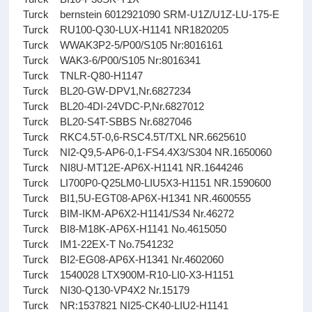
Turck bernstein 6012921090 SRM-U1Z/U1Z-LU-175-E
Turck RU100-Q30-LUX-H1141 NR1820205
Turck WWAK3P2-5/P00/S105 Nr:8016161
Turck WAK3-6/P00/S105 Nr:8016341
Turck TNLR-Q80-H1147
Turck BL20-GW-DPV1,Nr.6827234
Turck BL20-4DI-24VDC-P,Nr.6827012
Turck BL20-S4T-SBBS Nr.6827046
Turck RKC4.5T-0,6-RSC4.5T/TXL NR.6625610
Turck NI2-Q9,5-AP6-0,1-FS4.4X3/S304 NR.1650060
Turck NI8U-MT12E-AP6X-H1141 NR.1644246
Turck LI700P0-Q25LM0-LIU5X3-H1151 NR.1590600
Turck BI1,5U-EGT08-AP6X-H1341 NR.4600555
Turck BIM-IKM-AP6X2-H1141/S34 Nr.46272
Turck BI8-M18K-AP6X-H1141 No.4615050
Turck IM1-22EX-T No.7541232
Turck BI2-EG08-AP6X-H1341 Nr.4602060
Turck 1540028 LTX900M-R10-LI0-X3-H1151
Turck NI30-Q130-VP4X2 Nr.15179
Turck NR:1537821 NI25-CK40-LIU2-H1141