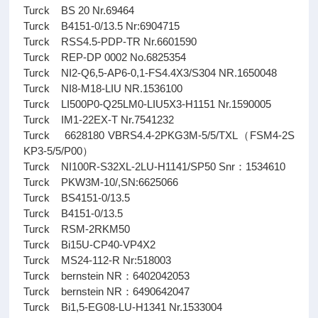
Turck BS 20 Nr.69464
Turck B4151-0/13.5 Nr:6904715
Turck RSS4.5-PDP-TR Nr.6601590
Turck REP-DP 0002 No.6825354
Turck NI2-Q6,5-AP6-0,1-FS4.4X3/S304 NR.1650048
Turck NI8-M18-LIU NR.1536100
Turck LI500P0-Q25LM0-LIU5X3-H1151 Nr.1590005
Turck IM1-22EX-T Nr.7541232
Turck 6628180 VBRS4.4-2PKG3M-5/5/TXL（FSM4-2S
KP3-5/5/P00）
Turck NI100R-S32XL-2LU-H1141/SP50 Snr：1534610
Turck PKW3M-10/,SN:6625066
Turck BS4151-0/13.5
Turck B4151-0/13.5
Turck RSM-2RKM50
Turck Bi15U-CP40-VP4X2
Turck MS24-112-R Nr:518003
Turck bernstein NR：6402042053
Turck bernstein NR：6490642047
Turck Bi1,5-EG08-LU-H1341 Nr.1533004