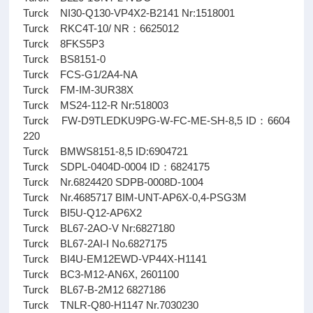
Turck NI30-Q130-VP4X2-B2141 Nr:1518001
Turck RKC4T-10/ NR：6625012
Turck 8FKS5P3
Turck BS8151-0
Turck FCS-G1/2A4-NA
Turck FM-IM-3UR38X
Turck MS24-112-R Nr:518003
Turck FW-D9TLEDKU9PG-W-FC-ME-SH-8,5 ID：6604
220
Turck BMWS8151-8,5 ID:6904721
Turck SDPL-0404D-0004 ID：6824175
Turck Nr.6824420 SDPB-0008D-1004
Turck Nr.4685717 BIM-UNT-AP6X-0,4-PSG3M
Turck BI5U-Q12-AP6X2
Turck BL67-2AO-V Nr:6827180
Turck BL67-2AI-I No.6827175
Turck BI4U-EM12EWD-VP44X-H1141
Turck BC3-M12-AN6X, 2601100
Turck BL67-B-2M12 6827186
Turck TNLR-Q80-H1147 Nr.7030230