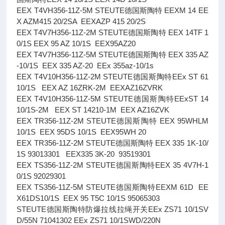
EEX T4VH356-11Z-5M STEUTE德国斯陶特 EEXM 14 EE
X AZM415 20/2SA EEXAZP 415 20/2S
EEX T4V7H356-11Z-2M STEUTE德国斯陶特 EEX 14TF 1
0/1S EEX 95 AZ 10/1S EEX95AZ20
EEX T4V7H356-11Z-5M STEUTE德国斯陶特 EEX 335 AZ
-10/1S EEX 335 AZ-20 EEx 355az-10/1s
EEX T4V10H356-11Z-2M STEUTE德国斯陶特EEx ST 61
10/1S EEX AZ 16ZRK-2M EEXAZ16ZVRK
EEX T4V10H356-11Z-5M STEUTE德国斯陶特EExST 14
10/1S-2M EEX ST 14210-1M EEX AZ16ZVK
EEX TR356-11Z-2M STEUTE德国斯陶特 EEX 95WHLM
10/1S EEX 95DS 10/1S EEX95WH 20
EEX TR356-11Z-2M STEUTE德国斯陶特 EEX 335 1K-10/
1S 93013301 EEX335 3K-20 93519301
EEX TS356-11Z-2M STEUTE德国斯陶特EEX 35 4V7H-1
0/1S 92029301
EEX TS356-11Z-5M STEUTE德国斯陶特EEXM 61D EE
X61DS10/1S EEX 95 T5C 10/1S 95065303
STEUTE德国斯陶特防爆拉线拉绳开关EEx ZS71 10/1SV
D/55N 71041302 EEx ZS71 10/1SWD/220N