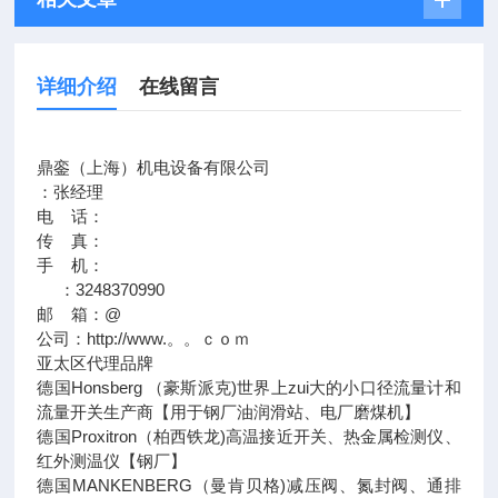
详细介绍
在线留言
鼎銮（上海）机电设备有限公司
：张经理
电 话：
传 真：
手 机：
：3248370990
邮 箱：@
公司：http://www.。。ｃｏｍ
亚太区代理品牌
德国Honsberg （豪斯派克)世界上zui大的小口径流量计和
流量开关生产商【用于钢厂油润滑站、电厂磨煤机】
德国Proxitron（柏西铁龙)高温接近开关、热金属检测仪、
红外测温仪【钢厂】
德国MANKENBERG（曼肯贝格)减压阀、氮封阀、通排