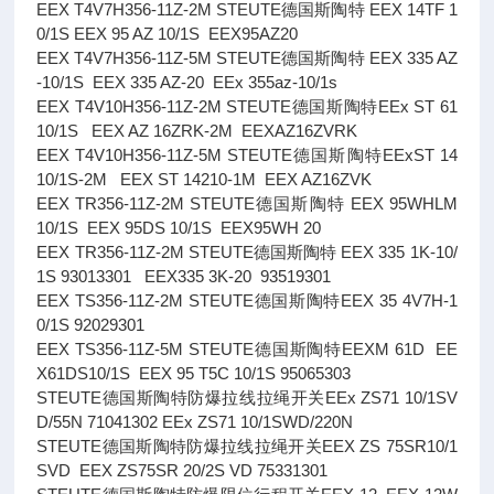
EEX T4V7H356-11Z-2M STEUTE德国斯陶特 EEX 14TF 1
0/1S EEX 95 AZ 10/1S EEX95AZ20
EEX T4V7H356-11Z-5M STEUTE德国斯陶特 EEX 335 AZ
-10/1S EEX 335 AZ-20 EEx 355az-10/1s
EEX T4V10H356-11Z-2M STEUTE德国斯陶特EEx ST 61
10/1S EEX AZ 16ZRK-2M EEXAZ16ZVRK
EEX T4V10H356-11Z-5M STEUTE德国斯陶特EExST 14
10/1S-2M EEX ST 14210-1M EEX AZ16ZVK
EEX TR356-11Z-2M STEUTE德国斯陶特 EEX 95WHLM
10/1S EEX 95DS 10/1S EEX95WH 20
EEX TR356-11Z-2M STEUTE德国斯陶特 EEX 335 1K-10/
1S 93013301 EEX335 3K-20 93519301
EEX TS356-11Z-2M STEUTE德国斯陶特EEX 35 4V7H-1
0/1S 92029301
EEX TS356-11Z-5M STEUTE德国斯陶特EEXM 61D EE
X61DS10/1S EEX 95 T5C 10/1S 95065303
STEUTE德国斯陶特防爆拉线拉绳开关EEx ZS71 10/1SV
D/55N 71041302 EEx ZS71 10/1SWD/220N
STEUTE德国斯陶特防爆拉线拉绳开关EEX ZS 75SR10/1
SVD EEX ZS75SR 20/2S VD 75331301