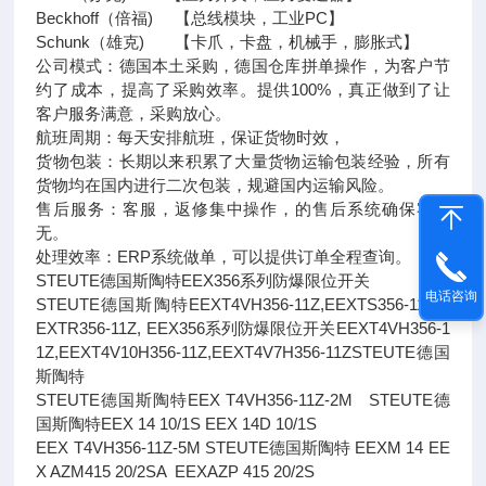
Beckhoff（倍福) 【总线模块，工业PC】
Schunk（雄克) 【卡爪，卡盘，机械手，膨胀式】
公司模式：德国本土采购，德国仓库拼单操作，为客户节
约了成本，提高了采购效率。提供100%，真正做到了让
客户服务满意，采购放心。
航班周期：每天安排航班，保证货物时效，
货物包装：长期以来积累了大量货物运输包装经验，所有
货物均在国内进行二次包装，规避国内运输风险。
售后服务：客服，返修集中操作，的售后系统确保客户
无。
处理效率：ERP系统做单，可以提供订单全程查询。
STEUTE德国斯陶特EEX356系列防爆限位开关
电话咨询
STEUTE德国斯陶特EEXT4VH356-11Z,EEXTS356-11Z,E
EXTR356-11Z, EEX356系列防爆限位开关EEXT4VH356-1
1Z,EEXT4V10H356-11Z,EEXT4V7H356-11ZSTEUTE德国
斯陶特
STEUTE德国斯陶特EEX T4VH356-11Z-2M STEUTE德
国斯陶特EEX 14 10/1S EEX 14D 10/1S
EEX T4VH356-11Z-5M STEUTE德国斯陶特 EEXM 14 EE
X AZM415 20/2SA EEXAZP 415 20/2S