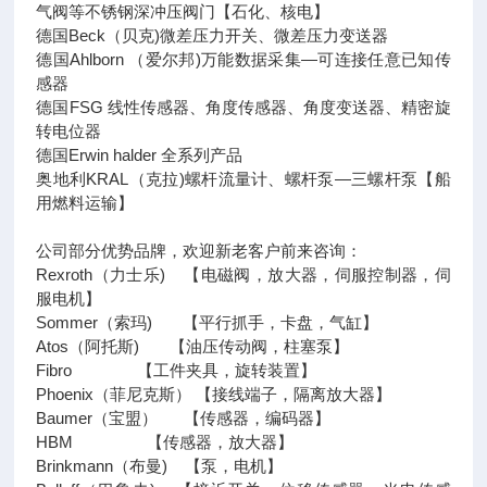
气阀等不锈钢深冲压阀门【石化、核电】
德国Beck（贝克)微差压力开关、微差压力变送器
德国Ahlborn （爱尔邦)万能数据采集—可连接任意已知传
感器
德国FSG 线性传感器、角度传感器、角度变送器、精密旋
转电位器
德国Erwin halder 全系列产品
奥地利KRAL（克拉)螺杆流量计、螺杆泵—三螺杆泵【船
用燃料运输】
公司部分优势品牌，欢迎新老客户前来咨询：
Rexroth（力士乐) 【电磁阀，放大器，伺服控制器，伺
服电机】
Sommer（索玛) 【平行抓手，卡盘，气缸】
Atos（阿托斯) 【油压传动阀，柱塞泵】
Fibro 【工件夹具，旋转装置】
Phoenix（菲尼克斯） 【接线端子，隔离放大器】
Baumer（宝盟） 【传感器，编码器】
HBM 【传感器，放大器】
Brinkmann（布曼) 【泵，电机】