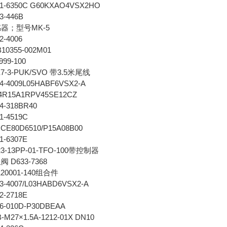
-6350C G60KXAO4VSX2HO
-446B
器；型号MK-5
-4006
0355-002M01
99-100
-3-PUK/SVO 带3.5米尾线
-4009L05HABF6VSX2-A
R15A1RPV45SE12CZ
-318BR40
-4519C
E80D6510/P15A08B00
-6307E
-13PP-01-TFO-100带控制器
 D633-7368
20001-140组合件
4007/L03HABD6VSX2-A
-2718E
-010D-P30DBEAA
27×1.5A-1212-01X DN10