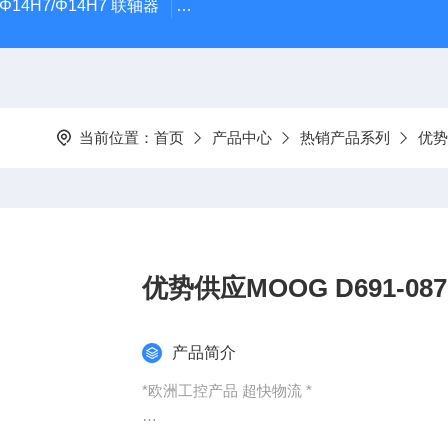
5Φ14H7/Φ14H7 联轴器
0184-45703-3-003原装劲价供Vogel T
当前位置：
首页
产品中心
热销产品系列
优势
优势供应MOOG 
产品简介
*欧洲工控产品 超快物流 *
：