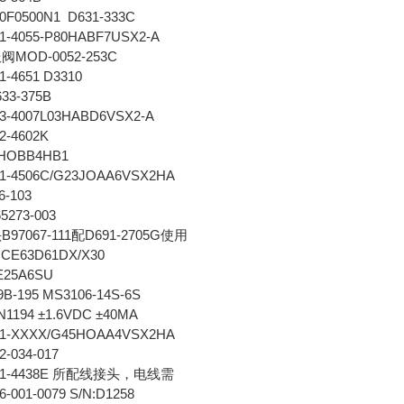
F0500N1 D631-333C
-4055-P80HABF7USX2-A
MOD-0052-253C
4651 D3310
3-375B
-4007L03HABD6VSX2-A
-4602K
HOBB4HB1
-4506C/G23JOAA6VSX2HA
-103
273-003
7067-111配D691-2705G使用
E63D61DX/X30
25A6SU
-195 MS3106-14S-6S
194 ±1.6VDC ±40MA
-XXXX/G45HOAA4VSX2HA
-034-017
1-4438E 所配线接头，电线需
001-0079 S/N:D1258