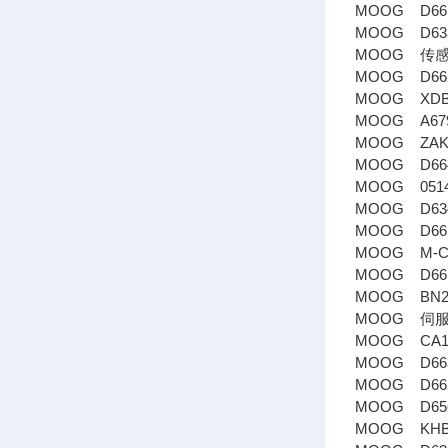
MOOG D661
MOOG D633
MOOG 传感
MOOG D662
MOOG XDB1
MOOG A679
MOOG ZAK7
MOOG D664
MOOG 0514
MOOG D634
MOOG D661
MOOG M-CC
MOOG D661
MOOG BN23
MOOG 伺服阀
MOOG CA1
MOOG D663-
MOOG D662
MOOG D656
MOOG KHB-M