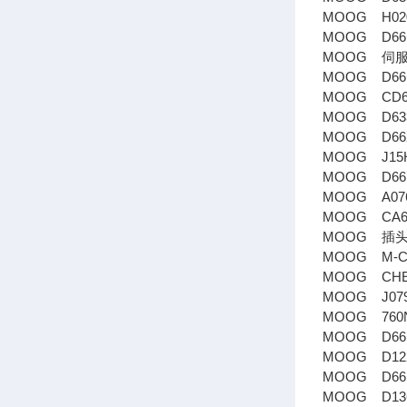
MOOG H020
MOOG D661
MOOG 伺服阀
MOOG D661-
MOOG CD63
MOOG D633
MOOG D662
MOOG J15
MOOG D661
MOOG A076
MOOG CA65
MOOG 插头B9
MOOG M-CC
MOOG CHE
MOOG J079B
MOOG 760N1
MOOG D661
MOOG D122
MOOG D66
MOOG D136-