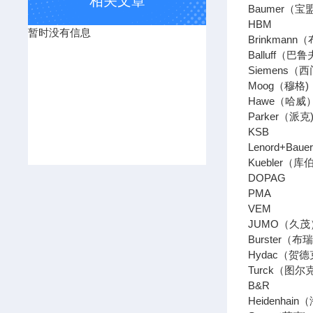
相关文章
Baumer
HBM 【
暂时没有信息
Brinkman
Balluff
Siemens
Moog（穆
Hawe（哈
Parker
KSB 
Lenord+Ba
Kuebler（
DOPAG
PMA 
VEM 
JUMO（久
Burster
Hydac（
Turck（
B&R 【
Heidenh