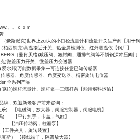
/www.。。ｃｏｍ
牌
erg （豪斯派克)世界上zui大的小口径流量计和流量开关生产商【用
tron（柏西铁龙)高温接近开关、热金属检测仪、红外测温仪【钢厂】
ENBERG（曼肯贝格)减压阀、氮封阀、通排气阀等不锈钢深冲压阀
（贝克)微差压力开关、微差压力变送器
rn （爱尔邦)万能数据采集—可连接任意已知传感器
线性传感器、角度传感器、角度变送器、精密旋转电位器
alder 全系列产品
L（克拉)螺杆流量计、螺杆泵—三螺杆泵【船用燃料运输】
品牌，欢迎新老客户前来咨询：
（力士乐) 【电磁阀，放大器，伺服控制器，伺服电机】
（索玛) 【平行抓手，卡盘，气缸】
托斯) 【油压传动阀，柱塞泵】
【工件夹具，旋转装置】
（菲尼克斯） 【接线端子，隔离放大器】