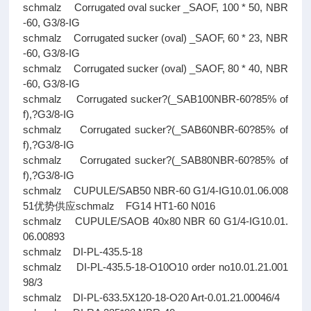
schmalz Corrugated oval sucker _SAOF, 100 * 50, NBR
-60, G3/8-IG
schmalz Corrugated sucker (oval) _SAOF, 60 * 23, NBR
-60, G3/8-IG
schmalz Corrugated sucker (oval) _SAOF, 80 * 40, NBR
-60, G3/8-IG
schmalz Corrugated sucker?(_SAB100NBR-60?85% of
f),?G3/8-IG
schmalz Corrugated sucker?(_SAB60NBR-60?85% of
f),?G3/8-IG
schmalz Corrugated sucker?(_SAB80NBR-60?85% of
f),?G3/8-IG
schmalz CUPULE/SAB50 NBR-60 G1/4-IG10.01.06.008
51优势供应schmalz FG14 HT1-60 N016
schmalz CUPULE/SAOB 40x80 NBR 60 G1/4-IG10.01.
06.00893
schmalz DI-PL-435.5-18
schmalz DI-PL-435.5-18-O10O10 order no10.01.21.001
98/3
schmalz DI-PL-633.5X120-18-O20 Art-0.01.21.00046/4