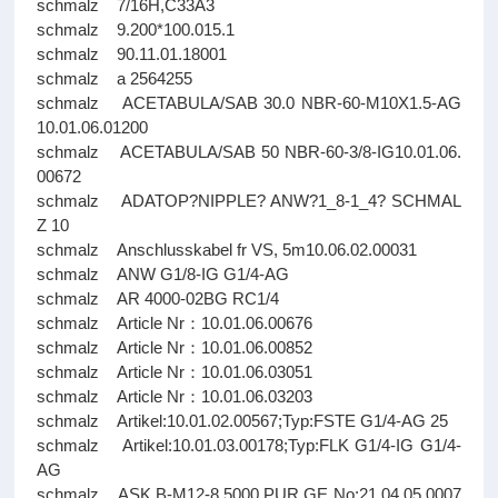
schmalz 7/16H,C33A3
schmalz 9.200*100.015.1
schmalz 90.11.01.18001
schmalz a 2564255
schmalz ACETABULA/SAB 30.0 NBR-60-M10X1.5-AG
10.01.06.01200
schmalz ACETABULA/SAB 50 NBR-60-3/8-IG10.01.06.
00672
schmalz ADATOP?NIPPLE? ANW?1_8-1_4? SCHMAL
Z 10
schmalz Anschlusskabel fr VS, 5m10.06.02.00031
schmalz ANW G1/8-IG G1/4-AG
schmalz AR 4000-02BG RC1/4
schmalz Article Nr：10.01.06.00676
schmalz Article Nr：10.01.06.00852
schmalz Article Nr：10.01.06.03051
schmalz Article Nr：10.01.06.03203
schmalz Artikel:10.01.02.00567;Typ:FSTE G1/4-AG 25
schmalz Artikel:10.01.03.00178;Typ:FLK G1/4-IG G1/4-
AG
schmalz ASK B-M12-8 5000 PUR GE No:21.04.05.0007