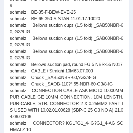
9
schmalz BE-35-F-BEW-EVE-25
schmalz BE-65-350-S-STAR 11.01.17.10020
schmalz Bellows suction cups (1.5 fold) _SAB50NBR-6
0, G3/9-IG
schmalz Bellows suction cups (1.5 fold) _SAB60NBR-6
0, G3/8-IG
schmalz Bellows suction cups (1.5 fold) _SAB80NBR-6
0, G3/8-IG
schmalz Bellows suction pad, round FG 5 NBR-55 N017
schmalz CABLE / Straight 10M63.07.003
schmalz Chuck _SAB50NBR-60,?G3/8-IG
schmalz Chuck _SAOB-110?* 55-NBR-60-G3/8-IG
schmalz CONNECTION CABLE ASK MIC10 10000MM
PUR CABLE GE 10MM CONNECTION, 10M LENGTH,
PUR-CABLE, STR. CONNECTOR 2 X 0.25MM2 PART I
S USED WITH 10.02.01.00628 (SBP-C 25 G3 NO A) 21.0
4.06.00106
schmalz CONNECTOR? KGL?G1_4-IG?G1_4-AG SC
HMALZ 10