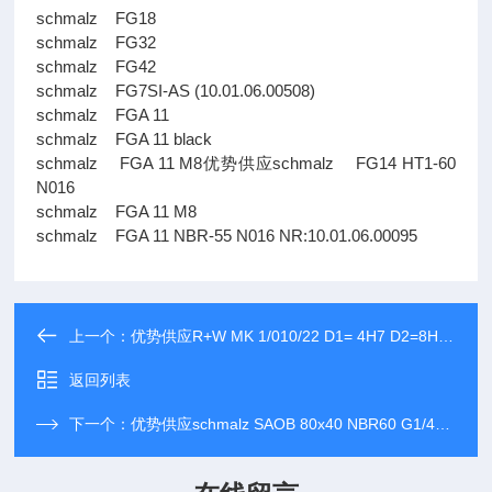
schmalz FG18
schmalz FG32
schmalz FG42
schmalz FG7SI-AS (10.01.06.00508)
schmalz FGA 11
schmalz FGA 11 black
schmalz FGA 11 M8优势供应schmalz FG14 HT1-60
N016
schmalz FGA 11 M8
schmalz FGA 11 NBR-55 N016 NR:10.01.06.00095
上一个：
优势供应R+W MK 1/010/22 D1= 4H7 D2=8H7-NR.101401
返回列表
下一个：
优势供应schmalz SAOB 80x40 NBR60 G1/4-AG