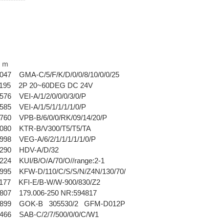
ｏｍ
7 GMA-C/5/F/K/D/0/0/8/10/0/0/25
95 2P 20~60DEG DC 24V
6 VEI-A/1/2/0/0/0/3/0/P
5 VEI-A/1/5/1/1/1/1/0/P
0 VPB-B/6/0/0/RK/09/14/20/P
80 KTR-B/V300/T5/T5/TA
8 VEG-A/6/2/1/1/1/1/1/0/P
90 HDV-A/D/32
4 KUI/B/O/A/70/O//range:2-1
5 KFW-D/110/C/S/S/N/Z4N/130/70/
77 KFI-E/B-W/W-900/830/Z2
07 179.006-250 NR:594817
899 GOK-B 305530/2 GFM-D012P
66 SAB-C/2/7/500/0/0/C/W1