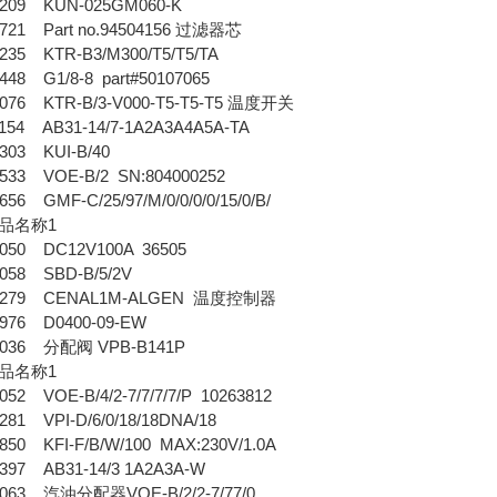
209 KUN-025GM060-K
21 Part no.94504156 过滤器芯
35 KTR-B3/M300/T5/T5/TA
48 G1/8-8 part#50107065
76 KTR-B/3-V000-T5-T5-T5 温度开关
54 AB31-14/7-1A2A3A4A5A-TA
03 KUI-B/40
33 VOE-B/2 SN:804000252
6 GMF-C/25/97/M/0/0/0/0/15/0/B/
品名称1
050 DC12V100A 36505
58 SBD-B/5/2V
0279 CENAL1M-ALGEN 温度控制器
976 D0400-09-EW
036 分配阀 VPB-B141P
品名称1
2 VOE-B/4/2-7/7/7/7/P 10263812
81 VPI-D/6/0/18/18DNA/18
50 KFI-F/B/W/100 MAX:230V/1.0A
97 AB31-14/3 1A2A3A-W
063 汽油分配器VOE-B/2/2-7/77/0