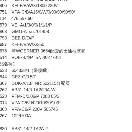
06 KFI-F/B/W/X/1800 230V
1 VPA-C/B/A16/0/W/0/90/90/90/90/
34 476.557.60
9 VEI-A/1/3/0/0/1/1/1/P
63 GMG-A sn.701458
793 DEB-D/O/P
87 KFI-F/B/W/X/350
0675 与WOERNER-0664配套的出油柱塞和
14 VOE-B/4/P SN:40277911
品名称1
633 604338/4（带喷嘴）
44 GEZ-C/0.5/P
367 DUK-A/1.8 NR:502115分配器
62 AB31-14/3-1A2/23A-W
9 PFM-D/0.06/P 7088 05/2
4 VPA-C/6/0/0/0/10/30/10/P
69 VPA-C6/P 220V 505745
267 1029700A
30 AB31-14/2-1A2A-2