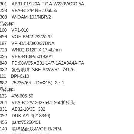
01 AB31-01/120A-T71A-W230VACO.5A
98 VPA-B12/P NR:106055
308 W-OAM-10J/NBR/2
品名称1
160 VP1-010
9 VOE-B/4/2-2/2/2/2/P
87 VPI-D/14/0/09/37DNA
23 WNB2-D12F-X 17.4L/min
95 VPB-B10/P/501930/1
40 FD:08W05 AB31-14/7-1A2A3A4A-TA
082 复合喷嘴 SBE-A/2/V/R1 74176
11 DPI-C/10
682 7523676R（D=Φ15）3：1
品名称1
33 476.606-60
64 VPA-B12/V 202754/1 950扩径头
31 AB32-10/3D 382
92 DUK-A/1.4(218340)
55 part#75250491
0140 喷嘴适配块&VOE-B/2/P&