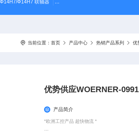
5Φ14H7/Φ14H7 联轴器
0184-45703-3-003原装劲价供Vogel T
当前位置：
首页
产品中心
热销产品系列
优
产品简介
*欧洲工控产品 超快物流 *
：