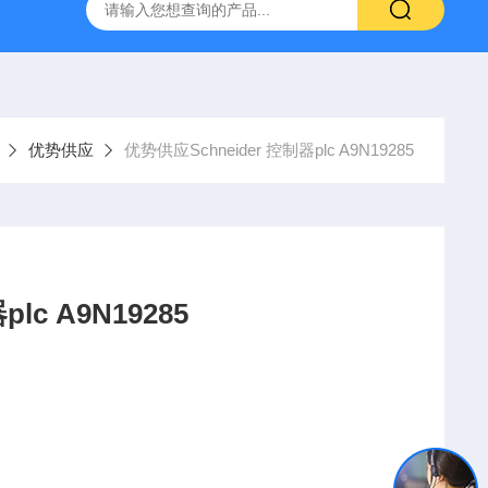
YP:MPS 1 ID:281875 A-NR:417291
原装供应美国Parke
优势供应
优势供应Schneider 控制器plc A9N19285
lc A9N19285