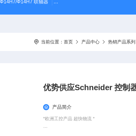
5Φ14H7/Φ14H7 联轴器
0184-45703-3-003原装劲价供Vogel T
当前位置：
首页
产品中心
热销产品系列
优势供应Schneider 控制器p
产品简介
*欧洲工控产品 超快物流 *
：