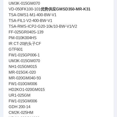
UM3K-015GM070
VD-050FK100-101
优势供应GMSD350-MR-K31
TSA-DMS1-M1-400-BW-V1
TSA-FIL1-V2-400-BW-V1
TSA-RMS-ICP2-G20-10k/10-BW-V1/V2
FF-025GR040S-139
PM-010K004HS
IR CT-20的头子CF
GTF601
FW1-015GP006-1
UM3K-015GM070
NH1-015GM015
MR-015GK-020
MR-020GM040-93
FW1-010GM006
HD2KO1-020GM015
UR1-025GM
FW1-015GM006
GDH 200-14
CM2K-025HM