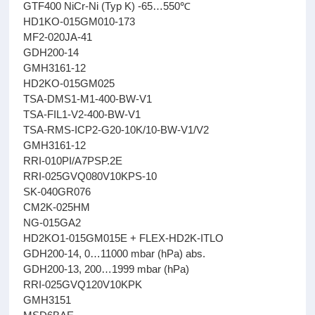
GTF400 NiCr-Ni (Typ K) -65…550℃
HD1KO-015GM010-173
MF2-020JA-41
GDH200-14
GMH3161-12
HD2KO-015GM025
TSA-DMS1-M1-400-BW-V1
TSA-FIL1-V2-400-BW-V1
TSA-RMS-ICP2-G20-10K/10-BW-V1/V2
GMH3161-12
RRI-010PI/A7PSP.2E
RRI-025GVQ080V10KPS-10
SK-040GR076
CM2K-025HM
NG-015GA2
HD2KO1-015GM015E + FLEX-HD2K-ITLO
GDH200-14, 0…11000 mbar (hPa) abs.
GDH200-13, 200…1999 mbar (hPa)
RRI-025GVQ120V10KPK
GMH3151