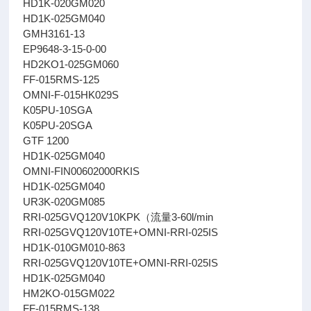
HD1K-020GM020
HD1K-025GM040
GMH3161-13
EP9648-3-15-0-00
HD2KO1-025GM060
FF-015RMS-125
OMNI-F-015HK029S
K05PU-10SGA
K05PU-20SGA
GTF 1200
HD1K-025GM040
OMNI-FIN00602000RKIS
HD1K-025GM040
UR3K-020GM085
RRI-025GVQ120V10KPK（流量3-60l/min
RRI-025GVQ120V10TE+OMNI-RRI-025IS
HD1K-010GM010-863
RRI-025GVQ120V10TE+OMNI-RRI-025IS
HD1K-025GM040
HM2KO-015GM022
FF-015RMS-138