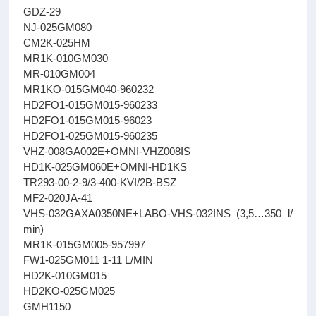
GDZ-29
NJ-025GM080
CM2K-025HM
MR1K-010GM030
MR-010GM004
MR1KO-015GM040-960232
HD2FO1-015GM015-960233
HD2FO1-015GM015-96023
HD2FO1-025GM015-960235
VHZ-008GA002E+OMNI-VHZ008IS
HD1K-025GM060E+OMNI-HD1KS
TR293-00-2-9/3-400-KVI/2B-BSZ
MF2-020JA-41
VHS-032GAXA0350NE+LABO-VHS-032INS (3,5…350 l/
min)
MR1K-015GM005-957997
FW1-025GM011 1-11 L/MIN
HD2K-010GM015
HD2KO-025GM025
GMH1150