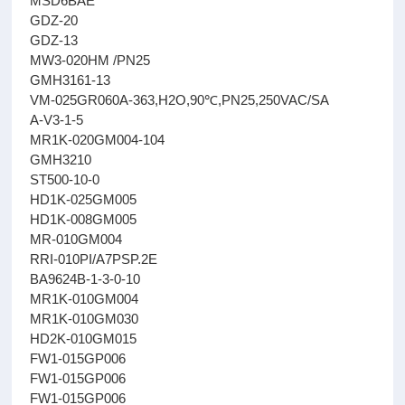
MSD6BAE
GDZ-20
GDZ-13
MW3-020HM /PN25
GMH3161-13
VM-025GR060A-363,H2O,90℃,PN25,250VAC/SA
A-V3-1-5
MR1K-020GM004-104
GMH3210
ST500-10-0
HD1K-025GM005
HD1K-008GM005
MR-010GM004
RRI-010PI/A7PSP.2E
BA9624B-1-3-0-10
MR1K-010GM004
MR1K-010GM030
HD2K-010GM015
FW1-015GP006
FW1-015GP006
FW1-015GP006