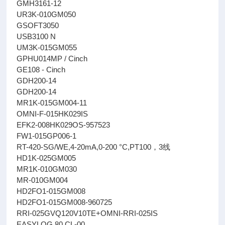
GMH3161-12
UR3K-010GM050
GSOFT3050
USB3100 N
UM3K-015GM055
GPHU014MP / Cinch
GE108 - Cinch
GDH200-14
GDH200-14
MR1K-015GM004-11
OMNI-F-015HK029IS
EFK2-008HK029OS-957523
FW1-015GP006-1
RT-420-SG/WE,4-20mA,0-200 °C,PT100，3线
HD1K-025GM005
MR1K-010GM030
MR-010GM004
HD2FO1-015GM008
HD2FO1-015GM008-960725
RRI-025GVQ120V10TE+OMNI-RRI-025IS
EASYLOG 80 CL-00