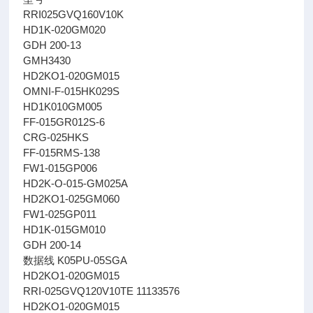
RRI025GVQ160V10K
HD1K-020GM020
GDH 200-13
GMH3430
HD2KO1-020GM015
OMNI-F-015HK029S
HD1K010GM005
FF-015GR012S-6
CRG-025HKS
FF-015RMS-138
FW1-015GP006
HD2K-O-015-GM025A
HD2KO1-025GM060
FW1-025GP011
HD1K-015GM010
GDH 200-14
数据线 K05PU-05SGA
HD2KO1-020GM015
RRI-025GVQ120V10TE 11133576
HD2KO1-020GM015