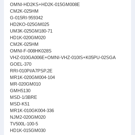
OMNI-HD2KS+HD2K-015GM008E
CM2K-025HM
G-015RI-959342
HD2KO-025GM025
UM3K-025GM180-71
HD1K-020GM020
CM2K-025HM
OMNI-F-008HK028S
VHZ-010GA006E+OMNI-VHZ-010IS+K05PU-02SGA
GOEL-370
RRI-010PI/A7PSP.2E
MR1K-020GM004-104
MR-020GM010
GMH5130
MSD-1/3BRE
MSD-K51
MR1K-010GK004-336
NJM2-020GM020
TV500L-100-5
HD1K-015GM030