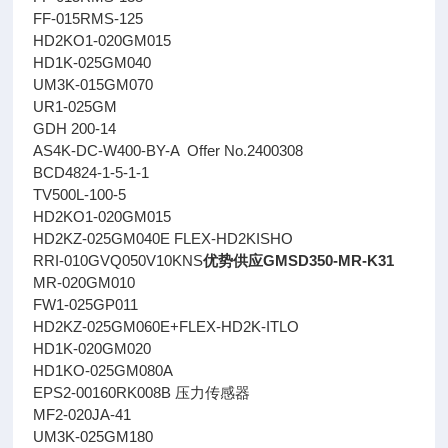
FF-015RMS-125
HD2KO1-020GM015
HD1K-025GM040
UM3K-015GM070
UR1-025GM
GDH 200-14
AS4K-DC-W400-BY-A Offer No.2400308
BCD4824-1-5-1-1
TV500L-100-5
HD2KO1-020GM015
HD2KZ-025GM040E FLEX-HD2KISHO
RRI-010GVQ050V10KNS
优势供应GMSD350-MR-K31
MR-020GM010
FW1-025GP011
HD2KZ-025GM060E+FLEX-HD2K-ITLO
HD1K-020GM020
HD1KO-025GM080A
EPS2-00160RK008B 压力传感器
MF2-020JA-41
UM3K-025GM180