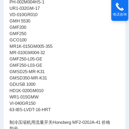
PH-002M004HS-1
UR1-032GM-17
VD-010GR010
电话咨询
GMH 5530
GMF200
GMF250
GCO100
MR1K-015GM005-355
MR-010GM004-32
GMF250-L05-GE
GMF250-L03-GE
GMSD25-MR-K31
GMSD350-MR-K31
GDUSB 1000
HD1K-020GM010
WR1-015GMW
VI-040GR150
63-IBS-LVDT-16-HRT
制冷压缩机用流量开关Honsberg MF2-020JA-41 价格
型号