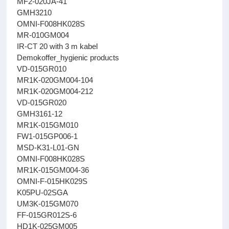
MF2-020JA-41
GMH3210
OMNI-F008HK028S
MR-010GM004
IR-CT 20 with 3 m kabel
Demokoffer_hygienic products
VD-015GR010
MR1K-020GM004-104
MR1K-020GM004-212
VD-015GR020
GMH3161-12
MR1K-015GM010
FW1-015GP006-1
MSD-K31-L01-GN
OMNI-F008HK028S
MR1K-015GM004-36
OMNI-F-015HK029S
K05PU-02SGA
UM3K-015GM070
FF-015GR012S-6
HD1K-025GM005