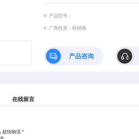
：@
产品型号：
http://www./优势供应GR2-1-A24-HFA
厂商性质：经销商
产品咨询
在线留言
 超快物流 *
理