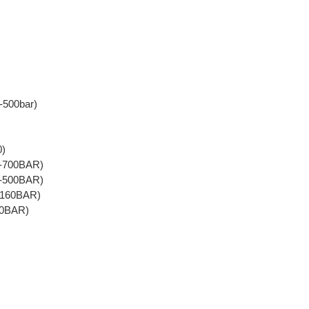
-500bar)
0)
1-700BAR)
6-500BAR)
-160BAR)
80BAR)