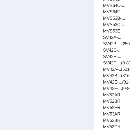
MVS64C-...
MVS64F
MVS53B-...
MVS53C-...
MVS53E
SV42A-...
SV42B-...(250
SV42C-...
SV42E-...
SV42F-...(0-8
MV42A-..(50
MV42B-..(31
MV42E-...(81
MV42F-...(0-
MV52AR
MV52BR
MV52ER
MV53AR
MV53BR
MV53CR