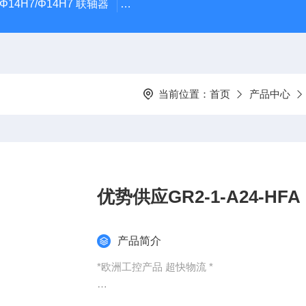
5Φ14H7/Φ14H7 联轴器
0184-45703-3-003原装劲价供Vogel T
当前位置：
首页
产品中心
优势供应GR2-1-A24-HFA
产品简介
*欧洲工控产品 超快物流 *
：