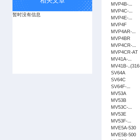
相关文章
MVP4B-...
MVP4C-...
暂时没有信息
MVP4E-...
MVP4F
MVP4AR-...
MVP4BR
MVP4CR-...
MVP4CR-AT
MV41A-...
MV41B-..(316
SV64A
SV64C
SV64F-...
MV53A
MV53B
MV53C-...
MV53E
MV53F-...
MVE5A-530
MVE5B-500