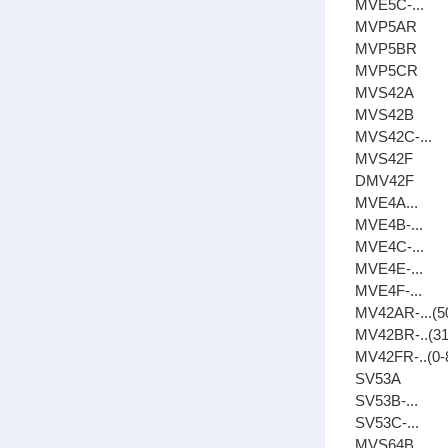
MVE5C-...
MVP5AR
MVP5BR
MVP5CR
MVS42A
MVS42B
MVS42C-...
MVS42F
DMV42F
MVE4A...
MVE4B-...
MVE4C-...
MVE4E-...
MVE4F-...
MV42AR-...(
MV42BR-..(3
MV42FR-..(0
SV53A
SV53B-...
SV53C-...
MVS64B