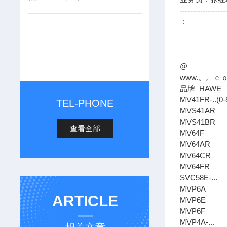
------------------
：
@
www.。。ｃ
品牌 HAWE
MV41FR-..(0-
TEL-PHONE
MVS41AR
MVS41BR
查看全部
MV64F
MV64AR
MV64CR
MV64FR
SVC58E-...
MVP6A
ARTICLE
MVP6E
MVP6F
MVP4A-...