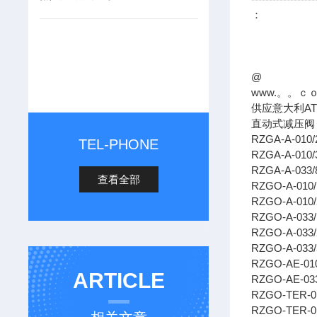
：
@
www.。。ｃ
供应意大利A
直动式减压
RZGA-A-010/
TEL-PHONE
RZGA-A-010/
RZGA-A-033/
查看全部
RZGO-A-010/
RZGO-A-010/
RZGO-A-033
RZGO-A-033
RZGO-A-033/
RZGO-AE-010
ARTICLE
RZGO-AE-033
RZGO-TER-0
RZGO-TER-01