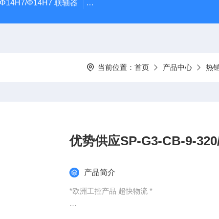
5Φ14H7/Φ14H7 联轴器
0184-45703-3-003原装劲价供Vogel T
当前位置：
首页
产品中心
热
优势供应SP-G3-CB-9-320/
产品简介
*欧洲工控产品 超快物流 *
：