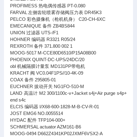
PROFIMESS 热电偶传感器 PT-0.080
FARVAL 左侧齿轮喷雾存储阀压力表 DR45K3
PELCO 彩色摄像机（枪机机身） C20-CH-6XC
EMECANIQUE 备件 ZB4BS844
UNION 过滤器 UTS-/F1
HOHNER 编码器 R3321 R05/24
REXROTH 备件 371.800 002 1
MOOG-5017 M-CCE80D6510/P15A08B00
PHOENIX QUINT-DC-UPS/24DC/20
obl 机械隔膜计量泵 MD131PP带电机
KRACHT 阀 VC0.04F1PS//10-4K-09
COAX 备件 295805-01
EUCHNER 拔动开关 NG1FO-510-M
LAND 高温计 M2 300/1100c-v+Jacket s4j+Air purge s4p+
end s4c
ELCIS 编码器 I/X68-600-1828-M-B-CV-R-01
JOST EMG6 NO.0055514
HYDAC 配件 TFP104-000+
SCHMERSAL actuator AZM161-B6
MOOG-0494 D662Z4341KP02JXMF6VSX2-A