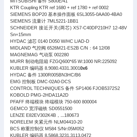
MITSUBISHI 备件 S800E/41
KTR Coupling KTR ref 1680 + ref 1780 + ref 0002
SIEMENS BOP20 基本操作面板 6SL3055-0AA00-4BA0
SIEMENS 流量计 7ML5221-1BB1
SCHNEIDER 接近开关(两芯) XS7-C40DP210H7 12-48V
Sn=15mm
HYDAC 滤芯 0140 D050 W/HC L/AD-D
MIDLAND 气控阀 6526M21-ES2B C/N：64 12/08
MAGNEMAG 气动泵 002280
MURR 制动电阻箱 FZGQ600*65 W:1000 NR:225092
KUBLER 编码器 8.9080.4331.3001
0x6
HYDAC 备件 1300R005BN3HC/B6
EMG 控制板 DMC-02A0-DCS
CONTROL TECHNIQUES 备件 SP1406 FJOB5372S2
KOBOLD PMG-2HDA11A2D
PFAFF 终端模块 终端模块 750-600 800004
GEMCO 宽浮磁铁 SD0551500
LENZE E82EV302K4B，...180673
NORELEM 夹紧元件 NLM04410-20
BCS 称重控制仪 M584 S/Nr:05M052
KUBLER 编码器 8.5868.3231.3113.0472