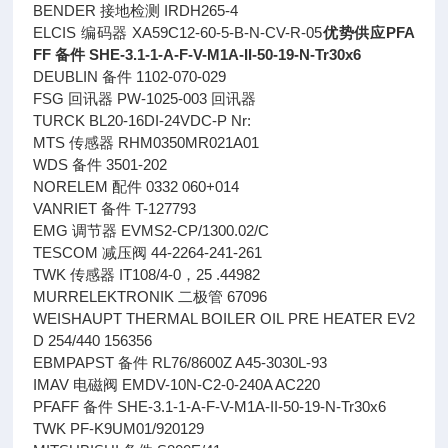
BENDER 接地检测 IRDH265-4
ELCIS 编码器 XA59C12-60-5-B-N-CV-R-05
优势供应PFA
FF 备件 SHE-3.1-1-A-F-V-M1A-II-50-19-N-Tr30x6
DEUBLIN 备件 1102-070-029
FSG 回讯器 PW-1025-003 回讯器
TURCK BL20-16DI-24VDC-P Nr:
MTS 传感器 RHM0350MR021A01
WDS 备件 3501-202
NORELEM 配件 0332 060+014
VANRIET 备件 T-127793
EMG 调节器 EVMS2-CP/1300.02/C
TESCOM 减压阀 44-2264-241-261
TWK 传感器 IT108/4-0，25 .44982
MURRELEKTRONIK 二极管 67096
WEISHAUPT THERMAL BOILER OIL PRE HEATER EV2
D 254/440 156356
EBMPAPST 备件 RL76/8600Z A45-3030L-93
IMAV 电磁阀 EMDV-10N-C2-0-240A AC220
PFAFF 备件 SHE-3.1-1-A-F-V-M1A-II-50-19-N-Tr30x6
TWK PF-K9UM01/920129