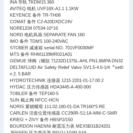
INA 导轨 TKDM15 360
AVITEQ 电机 UVF18X-A1.1 1.1KW
KEYENCE 备件 TR-TH08
COMAT 备件 C2-A20DXDC24V
NORELEM 07534-10*16
NORD 电机风扇 SEPARATE FAN 160
IMO 备件 TDMS 100-240VAC
STOBER 减速箱 serial-NO. 701VF0030MF
MTS 备件 RHM1139MR021A01
GEMUE 球阀（螺纹 71232D1375L-AHL PN1.6MPA DN32
DELTAFLUID Air Safety Relief Valve SV1.5-4.0-1/4〞set0
n 2. 5 BAR
HYDROTECHNIK 连接器 1215 2201-01-17.00 2
HYDAC 压力传感器 HDA3445-A-400-000
TOBLER 备件 TEP160-5
SUN 截止阀 NFCC-HCN
NORIS 紧锁螺母 111.02.180-01-DA TR160*5 RE
CARLEN 活套位置传感器 CC290R-S1:1A-MM-C-SMR
KRIEG + ZIVY 备件 HBSP2/150
BOURDON HAENNI 耐震压力表 MEX5B31B24201
JENSEN 压力变压器 PSV1/-1GIFLS4A