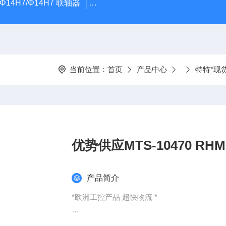
5Φ14H7/Φ14H7 联轴器
0184-45703-3-003原装劲价供Vogel T
当前位置：
首页
产品中心
特特*现
优势供应MTS-10470 RHM1
产品简介
*欧洲工控产品 超快物流 *
：