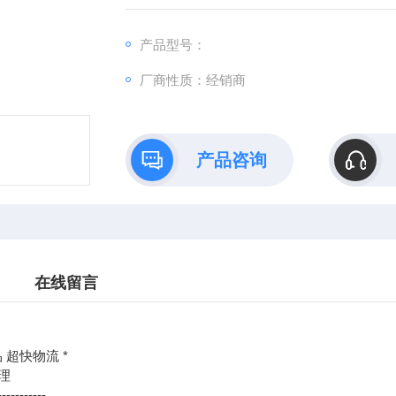
：@
产品型号：
http://www./优势供应MTS-10470 RHM1270MP
厂商性质：经销商
产品咨询
在线留言
 超快物流 *
理
-----------