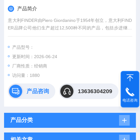
产品简介
意大利FINDER由Piero Giordanino于1954年创立，意大利FIND
ER品牌公司他们生产超过12,500种不同的产品，包括步进继电
器，光依赖继电器和其他用于住宅和商业应用的产品。意大利FI
NDER品牌公司他们的主要产品有FINDER继电器、FINDER固态
产品型号：
继电器、FINDER计时器、FINDER监控继电器。finder继电器优
更新时间：2026-06-24
势供应34.51.7.014.0010
厂商性质：经销商
访问量：1880
产品咨询
13636304209
电话咨询
产品分类
相关文章