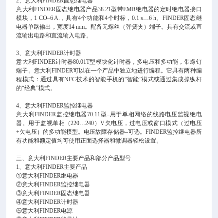
2、意大利FINDER固态继电器
意大利
FINDER固态继电器产品38.21型带EMR继电器的定时继电器接口
模块，1 CO–6 A.，具有4个功能和4个时标，0.1 s…6 h。FINDER固态继
电器单路输出，宽度14 mm。配备无螺丝（弹簧夹）端子。具有交流或直
流输出电路和直流输入电路。
3、意大利FINDER计时器
意大利
FINDER计时器80.01T型模块化计时器，多电压和多功能，带螺钉
端子。意大利FINDER可以在一个产品中独立地进行编程。它具有两种编
程模式：通过具有NFC技术的智能手机的“智能”模式或通过集成操纵杆
的“经典”模式。
4、意大利FINDER监控继电器
意大利
FINDER监控继电器70.11型–用于单相网络的线路电压监视继电
器。用于监视单相（220…240）V欠电压，过电压或窗口模式（过电压
+欠电压）的多功能模型。电压故障存储器–可选。FINDER监控继电器所
有功能和额定值均可使用正面选择器和微调器轻松设置。
三、意大利
FINDER主要产品和部分产品型号
1、意大利FINDER主要产品
①意大利FINDER继电器
②意大利FINDER监控继电器
③意大利FINDER固态继电器
④意大利FINDER计时器
⑤意大利FINDER电源