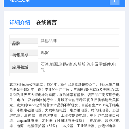
详细介绍
在线留言
其他品牌
品牌
现货
供货周期
石油,能源,道路/轨道/船舶,汽车及零部件,电
应用领域
气
意大利
Finder公司成立于1954年，距今已然走过整整65年。
Finder生产继
电器始于1954年，作为专业的生产厂家，与德国SINMENS及美国TYCO
并列为世界三大继电器制造商，在欧洲享有盛誉。该产品广泛应用于电
子、电力、及自动控制行业，并以齐全的品种和优良品质畅销欧美国
家。意大利Finder公司随着新产品的不断研发，目前有生产PCB电子继电
器、小型电磁继电器、大功率继电器、电力继电器、时间继电器、步进
继电器、温控器、温控继电器，工业控制继电器、中间继电器接口模
组、
anquan
继电器、定时器（时间继电器模块）、电度表、监控继电
器、电源、电涌保护器（
SPD）、温控器、工业温控器、步进继电器、