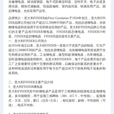
光敏继电器、移动探测器、电子式阶梯定时器、定时开关、电子步进及
调光器、模块式接触器、恒温器编程、室内温控器、铁路应用产品、固
态继电器、光伏应用产品等。
品牌简介：意大利
FINDER由Piero Giordanino于1954年创立，意大利FIN
DER品牌公司他们生产超过12,500种不同的产品，包括步进继电器，光依
赖继电器和其他用于住宅和商业应用的产品。意大利FINDER品牌公司他
们的主要产品有FINDER继电器、FINDER固态继电器、FINDER计时
器、FINDER监控继电器、FINDER温控器等主要产品。
一、意大利
FINDER公司简介
自
1954年成立以来，意大利FINDER一直致力于优质产品的制造。它生产
超过12,500种不同的产品，包括步进继电器，光依赖继电器和其他用于住
宅和商业应用的产品，工业继电器，微型和超薄继电器，功率继电器，
定时器继电器插座和附件。在意大利FINDER中，每个产品在离开他们的
工厂之前都要经过两个完整的测试周期，以确保达到最高的质量水平。
这种持续改进的过程被应用于每天生产超过40万个机电和电子设备的制
造系统。
二、意大利
FINDER主要产品介绍
1、意大利FINDER继电器
意大利
FINDER其中的继电器产品是用于三相网络的线路电压监视继电
器。多功能模型，用于监视三相网络（380…415 V，中性线）。监视模
式：欠压，过压，窗口（过压+欠压），相位旋转，缺相，中性损耗（可
选），电压不对称。