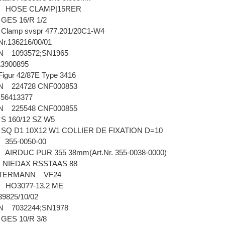
R HOSE CLAMP|15RER
GES 16/R 1/2
lamp svspr 477.201/20C1-W4
r.136216/00/01
N 1093572;SN1965
 13900895
gur 42/87E Type 3416
N 224728 CNF000853
K 56413377
N 225548 CNF000855
S 160/12 SZ W5
Q D1 10X12 W1 COLLIER DE FIXATION D=10
 355-0050-00
IRDUC PUR 355 38mm(Art.Nr. 355-0038-0000)
 NIEDAX RSSTAAS 88
ETTERMANN VF24
R HO30??-13.2 ME
39825/10/02
N 7032244;SN1978
GES 10/R 3/8