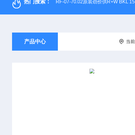
热门搜索：
RF-07-70.02原装劲价供R+W BKL 1
产品中心
当