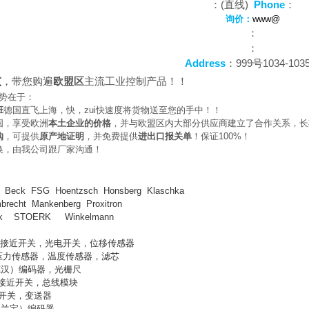
：(直线)
Phone
：
询价：
www@
：
：
Address
：999号1034-103
大
，带您购遍
欧盟区
主流工业控制产品！！
势在于：
班
德国直飞上海，快，zui快速度将货物送至您的手中！！
国，享受欧洲
本土企业的价格
，并与欧盟区内大部分供应商建立了合作关系，长
购
，可提供
原产地证明
，并免费提供
进出口报关单
！保证100%！
换，由我公司跟厂家沟通！
m Beck FSG Hoentzsch Honsberg Klaschka
brecht Mankenberg Proxitron
hnik STOERK Winkelmann
）接近开关，光电开关，位移传感器
压力传感器，温度传感器，滤芯
德汉）编码器，光栅尺
接近开关，总线模块
开关，变送器
（兰宝）编码器