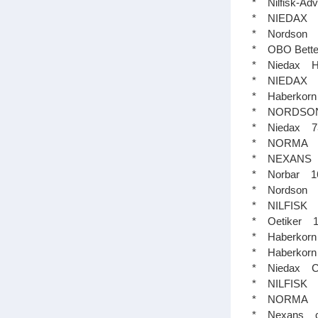
* Nilfisk-
* NIEDAX
* Nordso
* OBO Bet
* Niedax H
* NIEDAX
* Haberk
* NORDSO
* Niedax
* NORMA T
* NEXANS
* Norbar
* Nordso
* NILFIS
* Oetiker 
* Haberkor
* Haberko
* Niedax 
* NILFIS
* NORMA 7
* Nexans c