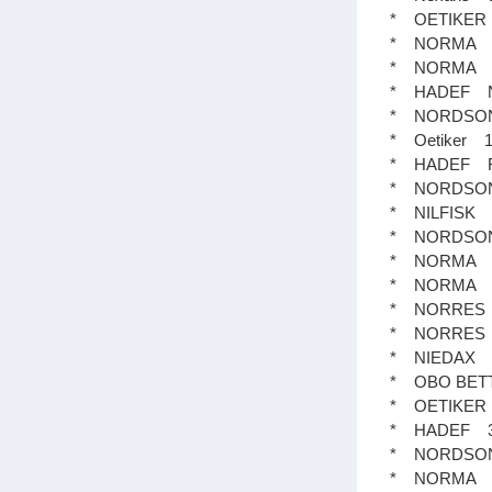
* OETIKE
* NORMA 
* NORMA C
* HADEF N
* NORDSO
* Oetiker
* HADEF Fi
* NORDSO
* NILFIS
* NORDSO
* NORMA 
* NORMA S
* NORRES
* NORRES A
* NIEDAX
* OBO B
* OETIKE
* HADEF 
* NORDSO
* NORMA 