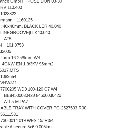
Advance GmbH POSEIDON 03-30
 RV 110.400
n 1028322
termann 1160125
: 40x40mm, BLACK LER 40.040
 LINEGROOVE|LLK40.040
orn AT5
N 101.0753
 732005
orro 16-25/9mm W4
 4GKW-EN 1.8/3KV 95mm2
 16017.MTS
n 1089554
K VHW311
17700205 WD9 100-120 C7 W4
n BE84500030429 84500030429
rn ATL5-M-PAZ
CABLE TRAY WITH COVER PG-2527503-R00
K 56111531
30 0014 019 WES 19/ R3/4
able Alsecure 5x6 0.005km