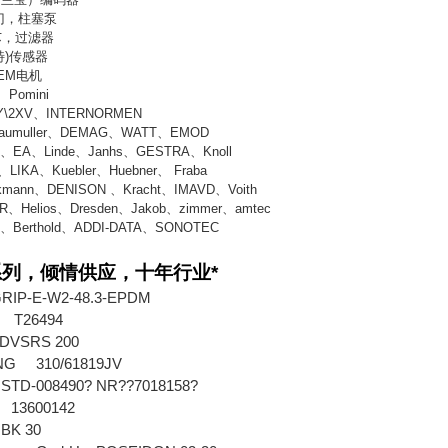
门，柱塞泵
芯，过滤器
特
)
传感器
EM
电机
、
Pomini
Y\2XV
、
INTERNORMEN
aumuller
、
DEMAG
、
WATT
、
EMOD
G
、
EA
、
Linde
、
Janhs
、
GESTRA
、
Knoll
、
LIKA
、
Kuebler
、
Huebner
、
Fraba
kmann
、
DENISON
、
Kracht
、
IMAVD
、
Voith
R
、
Helios
、
Dresden
、
Jakob
、
zimmer
、
amtec
s
、
Berthold
、
ADDI-DATA
、
SONOTEC
列，倾情供应，十年行业*
RIP-E-W2-48.3-EPDM
orn T26494
 RDVSRS 200
ING 310/61819JV
 STD-008490? NR??7018158?
R 13600142
X BK 30