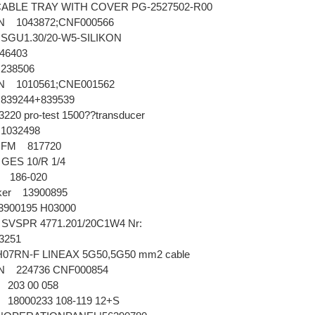
CABLE TRAY WITH COVER PG-2527502-R00
N 1043872;CNF000566
SGU1.30/20-W5-SILIKON
 246403
n 238506
N 1010561;CNE001562
 839244+839539
220 pro-test 1500??transducer
n 1032498
K-CFM 817720
GES 10/R 1/4
rn 186-020
tiker 13900895
 13900195 H03000
VSPR 4771.201/20C1W4 Nr:
 13251
07RN-F LINEAX 5G50,5G50 mm2 cable
N 224736 CNF000854
R 203 00 058
 18000233 108-119 12+S