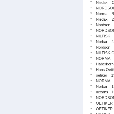
* Niedax 
* NORDSO
* Norma R
* Niedax
* Nordso
* NORDSO
* NILFISK
* Norbar 43
* Nordso
* NILFIS
* NORMA 
* Haberko
* Hans Oe
* oetiker
* NORMA S
* Norbar
* nexans H
* NORDSO
* OETIKE
* OETIKER