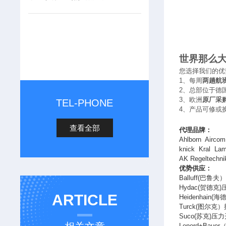
世界那么
您选择我们的优
1
、每周
两趟航
2
、总部位于德
3
、欧洲
原厂采
TEL-PHONE
4
、产品可修或
查看全部
代理品牌：
Ahlborn Airco
knick Kral Lam
AK Regeltec
优势供应：
Balluff(
巴鲁夫
Hydac(
贺德克
)
ARTICLE
Heidenhain(
海
Turck(
图尔克）
Suco(
苏克
)
压力
Lenord+Bauer