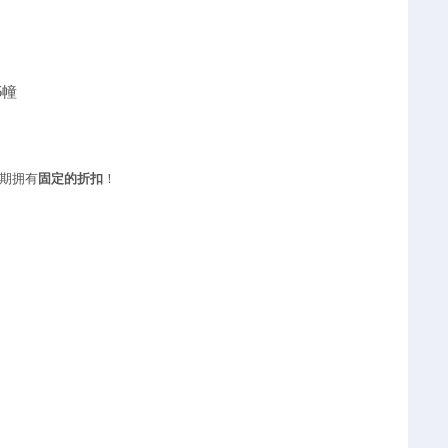
5幢
期拥有
固定的折扣
！