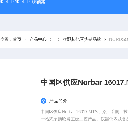
5Φ14H7/Φ14H7 联轴器
0184-45703-3-003原装劲价供Vogel T
前位置：
首页
产品中心
欧盟其他区热销品牌
NORDSON
中国区供应Norbar 160
产品简介
中国区供应Norbar 16017.MTS，原厂采购，
一站式采购欧盟主流工控产品、仪器仪表及备
（总部德国，源头采购，一手货源）