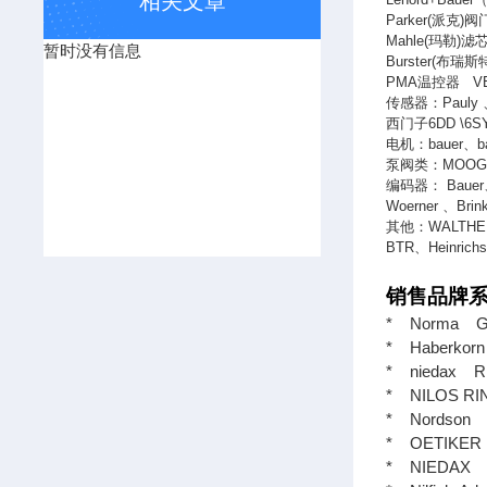
相关文章
Parker(
派克
)
阀
Mahle(
玛勒
)
滤
暂时没有信息
Burster(
布瑞斯
PMA
温控器
V
传感器：
Pauly
西门子
6DD \6S
电机：
bauer
、
b
泵阀类：
MOO
编码器：
Bauer
Woerner
、
Brin
其他：
WALTHE
BTR
、
Heinrich
销售品牌系
* Norma G
* Haberk
* niedax
* NILOS R
* Nordson
* OETIKE
* NIEDA