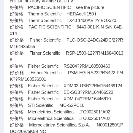
ent 1A, auxiliary voltage DC110V
好价格 PACIFIC SCIENTIFIC see the picture
好价格 Thermo Scientific HERAcell 150 i
好价格 Thermo Scientific TX40 1400AB ?? BOX/20
好价格 PACIFIC SCIENTIFIC 6440-001-K-N S/N 04E-
014
好价格 Fisher Scientific PLC-OSC-24DC/24DC/2??R
M164435055
好价格 Fisher Scientific RSP-1500-12??RM16840013
8
好价格 Fisher Scientific RS204??RM160503460
好价格 Fisher Scientific PSM-EG-RS232/RS422-P/4
K??RM168536901
好价格 Fisher Scientific XDM03-USB??RM164469124
好价格 Fisher Scientific EE-SG3??RM164466929
好价格 Fisher Scientific XDM-04??RM16446910
好价格 STI Scientific MC-S2PC10
好价格 Micrielettrica Scientifica LTC002501*A02
好价格 Micrielettrica Scientifica LTC002501*A02
好价格 Microelettrica Scientifica S.p.A. N0001250/1P
DC220V/5K5B NC