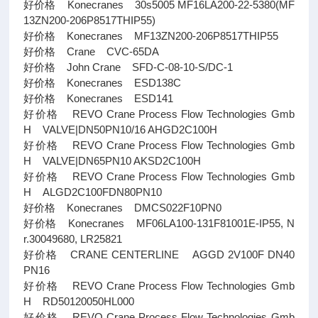
好价格 Konecranes 30s5005 MF16LA200-22-5380(MF
13ZN200-206P8517THIP55)
好价格 Konecranes MF13ZN200-206P8517THIP55
好价格 Crane CVC-65DA
好价格 John Crane SFD-C-08-10-S/DC-1
好价格 Konecranes ESD138C
好价格 Konecranes ESD141
好价格 REVO Crane Process Flow Technologies Gmb
H VALVE|DN50PN10/16 AHGD2C100H
好价格 REVO Crane Process Flow Technologies Gmb
H VALVE|DN65PN10 AKSD2C100H
好价格 REVO Crane Process Flow Technologies Gmb
H ALGD2C100FDN80PN10
好价格 Konecranes DMCS022F10PN0
好价格 Konecranes MF06LA100-131F81001E-IP55, N
r.30049680, LR25821
好价格 CRANE CENTERLINE AGGD 2V100F DN40
PN16
好价格 REVO Crane Process Flow Technologies Gmb
H RD50120050HL000
好价格 REVO Crane Process Flow Technologies Gmb