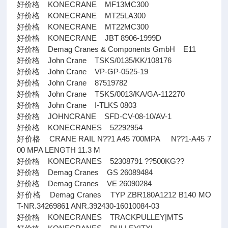
好价格 KONECRANE MF13MC300
好价格 KONECRANE MT25LA300
好价格 KONECRANE MT22MC300
好价格 KONECRANE JBT 8906-1999D
好价格 Demag Cranes & Components GmbH E11
好价格 John Crane TSKS/0135/KK/108176
好价格 John Crane VP-GP-0525-19
好价格 John Crane 87519782
好价格 John Crane TSKS/0013/KA/GA-112270
好价格 John Crane I-TLKS 0803
好价格 JOHNCRANE SFD-CV-08-10/AV-1
好价格 KONECRANES 52292954
好价格 CRANE RAIL N??1 A45 700MPA N??1-A45 7
00 MPA LENGTH 11.3 M
好价格 KONECRANES 52308791 ??500KG??
好价格 Demag Cranes GS 26089484
好价格 Demag Cranes VE 26090284
好价格 Demag Cranes TYP ZBR180A1212 B140 MO
T-NR.34269861 ANR.392430-16010084-03
好价格 KONECRANES TRACKPULLEY|MTS