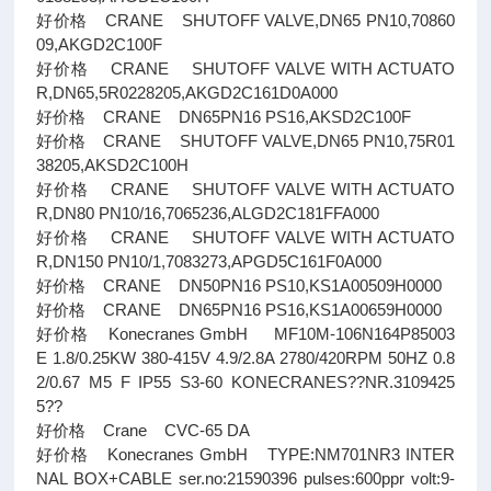
好价格 CRANE SHUTOFF VALVE,DN65 PN10,70860
09,AKGD2C100F
好价格 CRANE SHUTOFF VALVE WITH ACTUATO
R,DN65,5R0228205,AKGD2C161D0A000
好价格 CRANE DN65PN16 PS16,AKSD2C100F
好价格 CRANE SHUTOFF VALVE,DN65 PN10,75R01
38205,AKSD2C100H
好价格 CRANE SHUTOFF VALVE WITH ACTUATO
R,DN80 PN10/16,7065236,ALGD2C181FFA000
好价格 CRANE SHUTOFF VALVE WITH ACTUATO
R,DN150 PN10/1,7083273,APGD5C161F0A000
好价格 CRANE DN50PN16 PS10,KS1A00509H0000
好价格 CRANE DN65PN16 PS16,KS1A00659H0000
好价格 Konecranes GmbH MF10M-106N164P85003
E 1.8/0.25KW 380-415V 4.9/2.8A 2780/420RPM 50HZ 0.8
2/0.67 M5 F IP55 S3-60 KONECRANES??NR.3109425
5??
好价格 Crane CVC-65 DA
好价格 Konecranes GmbH TYPE:NM701NR3 INTER
NAL BOX+CABLE ser.no:21590396 pulses:600ppr volt:9-