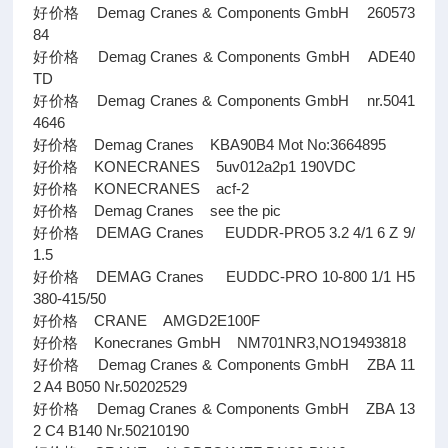
好价格 Demag Cranes & Components GmbH 260573
84
好价格 Demag Cranes & Components GmbH ADE40
TD
好价格 Demag Cranes & Components GmbH nr.5041
4646
好价格 Demag Cranes KBA90B4 Mot No:3664895
好价格 KONECRANES 5uv012a2p1 190VDC
好价格 KONECRANES acf-2
好价格 Demag Cranes see the pic
好价格 DEMAG Cranes EUDDR-PRO5 3.2 4/1 6 Z 9/
1.5
好价格 DEMAG Cranes EUDDC-PRO 10-800 1/1 H5
380-415/50
好价格 CRANE AMGD2E100F
好价格 Konecranes GmbH NM701NR3,NO19493818
好价格 Demag Cranes & Components GmbH ZBA 11
2 A4 B050 Nr.50202529
好价格 Demag Cranes & Components GmbH ZBA 13
2 C4 B140 Nr.50210190