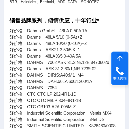
BTR
、
Heinrichs
、
Berthold
、
ADDI-DATA
、
SONOTEC
销售品牌系列，倾情供应，十年行业*
好价格 Dahms GmbH 48LA 0-50A 1A
好价格 Dahms 48LA 5/10 (0-5A)+Z
好价格 Dahms 48LA 10/20 (0-10A)+Z
好价格 Dahms ASK21.3 50/5 KL1
好价格 Dahms 48LA X/5 0-40A 5A
好价格 DAHMS 7062 ASK 31.3 Nr.12E 94706029
好价格 Dahms ASK 31.3 60/1,NR.7239-02
好价格 DAHMS DIRIS;A40;M1+M4
电话咨询
好价格 DAHMS DAH.96LA 600/1200/1A
好价格 DAHMS 7054
好价格 CTC CTC LP 202-4R1-1D
好价格 CTC CTC M/LP 804-4R1-1B
好价格 CTC CB103-A2A-005M-Z
好价格 Industrial Scientific Corporation Ventis MX4
好价格 Industrial Scientific Corporation iNet DS
好价格 SMITH SCIENTIFIC LIMITED K826460/0008