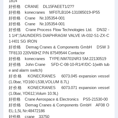
1814
好价格 CRANE DL15FAEET1/2??
好价格 konecranes MF07LB104-131085019-IP55
好价格 Crane Nr.105354-001
好价格 Crane Nr.105354-001
好价格 Crane Process Flow Technologies Ltd. DN32 -
1 1/4";SAUNDERS DIAPHRAGM VALVE IA-032-S1-ZX-C
1-H01 SG IRON
好价格 Demag Cranes & Components GmbH DSW 3
TF8133 220V60HZ P/N 87549544 Contactor
好价格 konecranes TYPE:NM701NR3 SM:22130519
好价格 John Crane SFD-C-08-10-R1/4'/DC-1(with tub
e and alarm switch)
好价格 KONECRANES 6073.045 expansion vessel
(1.0bar, YD160 L538,VOLUM 8.7L)
好价格 KONECRANES 6073.071 expansion vessel
(1.0bar, YD612,Volum 10.9L)
好价格 Crane Aerospace & Electronics PS5-21530-00
好价格 Demag Cranes & Components GmbH AF08 O
EL:1,5L Nr:48472186
好价格 crane 33750