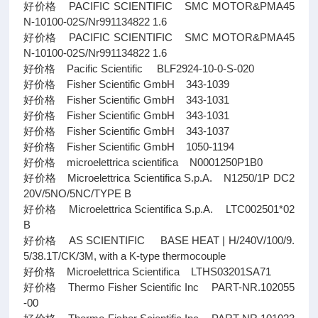
好价格 PACIFIC SCIENTIFIC SMC MOTOR&PMA45
N-10100-02S/Nr991134822 1.6
好价格 PACIFIC SCIENTIFIC SMC MOTOR&PMA45
N-10100-02S/Nr991134822 1.6
好价格 Pacific Scientific BLF2924-10-0-S-020
好价格 Fisher Scientific GmbH 343-1039
好价格 Fisher Scientific GmbH 343-1031
好价格 Fisher Scientific GmbH 343-1031
好价格 Fisher Scientific GmbH 343-1037
好价格 Fisher Scientific GmbH 1050-1194
好价格 microelettrica scientifica N0001250P1B0
好价格 Microelettrica Scientifica S.p.A. N1250/1P DC2
20V/5NO/5NC/TYPE B
好价格 Microelettrica Scientifica S.p.A. LTC002501*02
B
好价格 AS SCIENTIFIC BASE HEAT | H/240V/100/9.
5/38.1T/CK/3M, with a K-type thermocouple
好价格 Microelettrica Scientifica LTHS03201SA71
好价格 Thermo Fisher Scientific Inc PART-NR.102055
-00