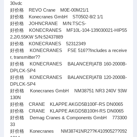
30vdc
好价格 REVO Crane M0E-00M21/1
好价格 Konecranes GmbH ST0502-8/2 1/1
好价格 JOHNCRANE M/N:TSCS-
好价格 KONECRANES MF10L-104-139030021-HIP55
2.2/0.55KW S/N:52437889
好价格 KONECRANES 52312349
好价格 KONECRANES FSE 516??Includes a receive
r, transmitter??
好价格 KONECRANES BALANCER|ATB 160-2000B-
DPLCK-SP4
好价格 KONECRANES BALANCER|ATB 120-2000B-
DPLCK-SP4
好价格 Konecranes GmbH NM38751 NR3 240V 93W
130N
好价格 CRANE KLAPPE AKGD5B100F-RS DN0065
好价格 CRANE KLAPPE AKGD5B100H-RS DN0065
好价格 Demag Cranes & Components GmbH 773300
33
好价格 Konecranes NM38741NR2??K4109052??092