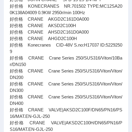
好价格 KONECRANES NR.701502 TYPE:MC12SA20
0K138A04009 0.9KW 2950r/min 100Hz
好价格 CRANE AKGD2C161D0A000
好价格 CRANE AKSD2C100H
好价格 CRANE AHSD2C161D0A000
好价格 CRANE AHGD2C100H
好价格 Konecranes CID-48V S.no:H17037 ID:5229250
9
好价格 CRANE Crane Series 250/SUS316/Viton/10Ba
r/DN150
好价格 CRANE Crane Series 250/SUS316/Viton/Viton/
DN200
好价格 CRANE Crane Series 250/SUS316/Viton/Viton/
DN300
好价格 CRANE Crane Series 250/SUS316/Viton/Viton/
DN400
好价格 CRANE VALVE|AKSD2C100F/DN65/PN16/PS
16/MAT.EN-GJL-250
好价格 CRANE VALVE|AKSD2C100H/DN65/PN16/P
S16/MAT.EN-GJL-250