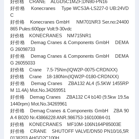
好价格 CRANE ALGD5C1MZF;DN80-PN16
好价格 Konecranes Type WCS3A-LS227-0 UB:24VD
C
好价格 Konecranes GmbH NM701NR3 Ser.no:24400
865 Pules:600ppr Volt:9-30vdc
好价格 KONECRANES NM715NR1
好价格 Demag Cranes & Components GmbH DEMA
G 26098733
好价格 Demag Cranes & Components GmbH DEMA
G 26055033
好价格 Crane 7.5-75Nm(IQW2P-0075-CRDNXX)
好价格 Crane 18-180Nm(IQW2P-0180-CRDNXX)
好价格 Demag Cranes ZBA132 AL4 (5.5KW 1455RP
M 11.4A) Mot.No.34269951
好价格 Demag Cranes ZBA132 C4 b140 (9.5kw 19.5a
1440rpm) Mot.No.34269961
好价格 Demag Cranes & Components GmbH ZBA 90
A 4 B020 Nr.43866228 ANR.986753-16010084-01
好价格 KONECRANES MF10M-106N164P85003E
好价格 CRANE SHUTOFF VALVE/DN50 PN10/16,5R
0138203,AHGD2C100H