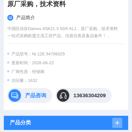
原厂采购，技术资料
产品简介
中国区供应Dahms ASK21.3 50/5 KL1，原厂采购，技术资料
一站式采购欧盟主流工控产品、仪器仪表及备品备件！
（总部德国，源头采购，一手货源）
：王（Z快的报价）
产品型号：Nr.12E 94706029
：（24小时在线）
更新时间：2026-06-22
（Z满意的价格）
：www@
厂商性质：经销商
访问量：1632
产品咨询
13636304209
产品分类