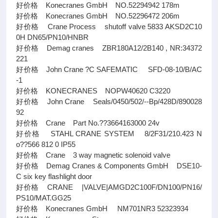
好价格 Konecranes GmbH NO.52294942 178m
好价格 Konecranes GmbH NO.52296472 206m
好价格 Crane Process shutoff valve 5833 AKSD2C10
0H DN65/PN10/HNBR
好价格 Demag cranes ZBR180A12/2B140 , NR:34372
221
好价格 John Crane ?C SAFEMATIC SFD-08-10/B/AC
-1
好价格 KONECRANES NOPW40620 C3220
好价格 John Crane Seals/0450/502/--Bp/428D/890028
92
好价格 Crane Part No.??3664163000 24v
好价格 STAHL CRANE SYSTEM 8/2F31/210.423 N
o??566 812 0 IP55
好价格 Crane 3 way magnetic solenoid valve
好价格 Demag Cranes & Components GmbH DSE10-
C six key flashlight door
好价格 CRANE |VALVE|AMGD2C100F/DN100/PN16/
PS10/MAT.GG25
好价格 Konecranes GmbH NM701NR3 52323934