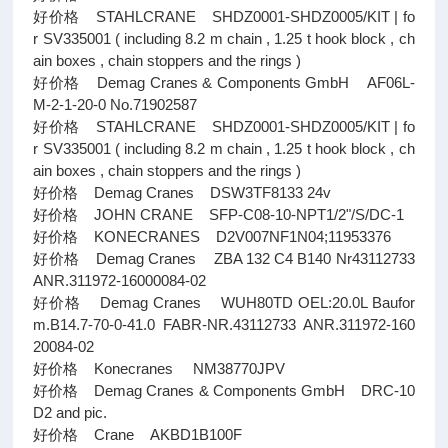
好价格 STAHLCRANE SHDZ0001-SHDZ0005/KIT | fo
r SV335001 ( including 8.2 m chain , 1.25 t hook block , ch
ain boxes , chain stoppers and the rings )
好价格 Demag Cranes & Components GmbH AF06L-
M-2-1-20-0 No.71902587
好价格 STAHLCRANE SHDZ0001-SHDZ0005/KIT | fo
r SV335001 ( including 8.2 m chain , 1.25 t hook block , ch
ain boxes , chain stoppers and the rings )
好价格 Demag Cranes DSW3TF8133 24v
好价格 JOHN CRANE SFP-C08-10-NPT1/2"/S/DC-1
好价格 KONECRANES D2V007NF1N04;11953376
好价格 Demag Cranes ZBA 132 C4 B140 Nr43112733
ANR.311972-16000084-02
好价格 Demag Cranes WUH80TD OEL:20.0L Baufor
m.B14.7-70-0-41.0 FABR-NR.43112733 ANR.311972-160
20084-02
好价格 Konecranes NM38770JPV
好价格 Demag Cranes & Components GmbH DRC-10
D2 and pic.
好价格 Crane AKBD1B100F