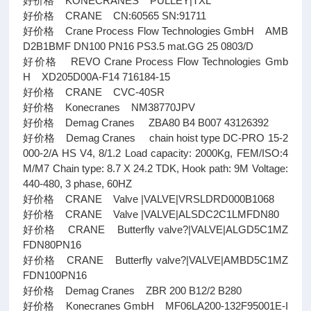
好价格 KONECRANES PULLEY|TXL
好价格 CRANE CN:60565 SN:91711
好价格 Crane Process Flow Technologies GmbH AMB
D2B1BMF DN100 PN16 PS3.5 mat.GG 25 0803/D
好价格 REVO Crane Process Flow Technologies Gmb
H XD205D00A-F14 716184-15
好价格 CRANE CVC-40SR
好价格 Konecranes NM38770JPV
好价格 Demag Cranes ZBA80 B4 B007 43126392
好价格 Demag Cranes chain hoist type DC-PRO 15-2
000-2/A HS V4, 8/1.2 Load capacity: 2000Kg, FEM/ISO:4
M/M7 Chain type: 8.7 X 24.2 TDK, Hook path: 9M Voltage:
440-480, 3 phase, 60HZ
好价格 CRANE Valve |VALVE|VRSLDRD000B1068
好价格 CRANE Valve |VALVE|ALSDC2C1LMFDN80
好价格 CRANE Butterfly valve?|VALVE|ALGD5C1MZ
FDN80PN16
好价格 CRANE Butterfly valve?|VALVE|AMBD5C1MZ
FDN100PN16
好价格 Demag Cranes ZBR 200 B12/2 B280
好价格 Konecranes GmbH MF06LA200-132F95001E-I