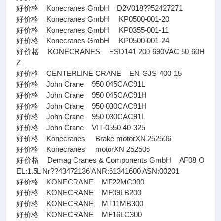
好价格 Konecranes GmbH D2V018??52427271
好价格 Konecranes GmbH KP0500-001-20
好价格 Konecranes GmbH KP0355-001-11
好价格 Konecranes GmbH KP0500-001-24
好价格 KONECRANES ESD141 200 690VAC 50 60H
Z
好价格 CENTERLINE CRANE EN-GJS-400-15
好价格 John Crane 950 045CAC91L
好价格 John Crane 950 045CAC91H
好价格 John Crane 950 030CAC91H
好价格 John Crane 950 030CAC91L
好价格 John Crane VIT-0550 40-325
好价格 Konecranes Brake motorXN 252506
好价格 Konecranes motorXN 252506
好价格 Demag Cranes & Components GmbH AF08 O
EL:1.5L Nr??43472136 ANR:61341600 ASN:00201
好价格 KONECRANE MF22MC300
好价格 KONECRANE MF09LB200
好价格 KONECRANE MT11MB300
好价格 KONECRANE MF16LC300