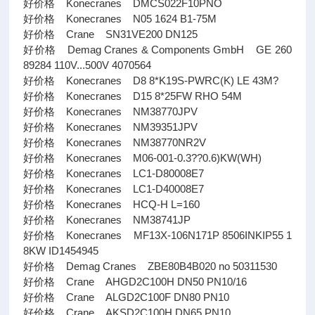
好价格 Konecranes DMCS022F10PNO
好价格 Konecranes N05 1624 B1-75M
好价格 Crane SN31VE200 DN125
好价格 Demag Cranes & Components GmbH GE 260
89284 110V...500V 4070564
好价格 Konecranes D8 8*K19S-PWRC(K) LE 43M?
好价格 Konecranes D15 8*25FW RHO 54M
好价格 Konecranes NM38770JPV
好价格 Konecranes NM39351JPV
好价格 Konecranes NM38770NR2V
好价格 Konecranes M06-001-0.3??0.6)KW(WH)
好价格 Konecranes LC1-D80008E7
好价格 Konecranes LC1-D40008E7
好价格 Konecranes HCQ-H L=160
好价格 Konecranes NM38741JP
好价格 Konecranes MF13X-106N171P 8506INKIP55 1
8KW ID1454945
好价格 Demag Cranes ZBE80B4B020 no 50311530
好价格 Crane AHGD2C100H DN50 PN10/16
好价格 Crane ALGD2C100F DN80 PN10
好价格 Crane AKSD2C100H DN65 PN10