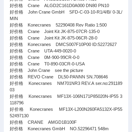
好价格 Crane ALGD2C161D0A000 DN80 PN10
好价格 John Crane GmbH SFD-C-03-10-R1/4/B/ 0-3L/
MIN
好价格 Konecranes 52290408 Rev Ratio 1:500
好价格 Crane Joint Kit JK-875-07CR-135-0
好价格 Crane Joint Kit JK-875-06CR-28-0
好价格 Konecranes DMCS007F10P00 ID:52272627
好价格 Crane UTA-449-0020-0
好价格 Crane 0M-900-99CR-0-0
好价格 Crane T0-890-03CR-0-USA
好价格 John Crane see the picture
好价格 REVO Crane DL50-PANNN SN.708646
好价格 Konecranes NM701NR3 REV.A ser.no:291189
03
好价格 Konecranes MF13X-106N171P85020N-IP55 3
118796
好价格 Konecranes MF13X-L200N260FA5132X-IP55
52497130
好价格 CRANE AMGD1B100F
好价格 Konecranes GmbH NO.52296471 548m