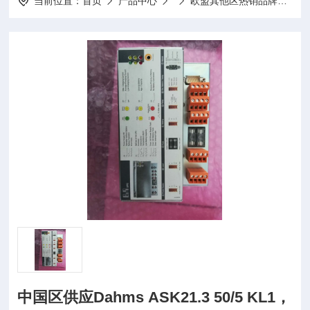
当前位置：
首页
产品中心
欧盟其他区热销品牌
Nr
中国区供应Dahms ASK21.3 50/5 KL1，