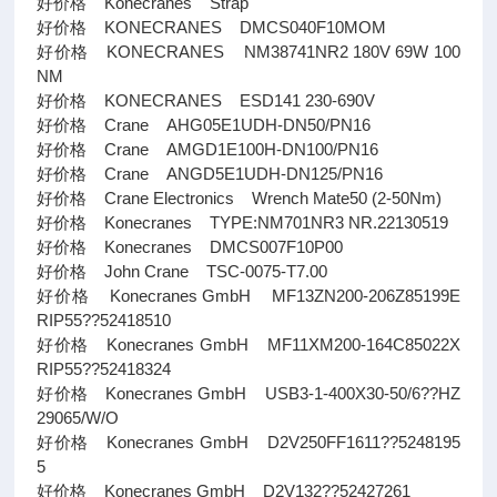
好价格 Konecranes Strap
好价格 KONECRANES DMCS040F10MOM
好价格 KONECRANES NM38741NR2 180V 69W 100
NM
好价格 KONECRANES ESD141 230-690V
好价格 Crane AHG05E1UDH-DN50/PN16
好价格 Crane AMGD1E100H-DN100/PN16
好价格 Crane ANGD5E1UDH-DN125/PN16
好价格 Crane Electronics Wrench Mate50 (2-50Nm)
好价格 Konecranes TYPE:NM701NR3 NR.22130519
好价格 Konecranes DMCS007F10P00
好价格 John Crane TSC-0075-T7.00
好价格 Konecranes GmbH MF13ZN200-206Z85199E
RIP55??52418510
好价格 Konecranes GmbH MF11XM200-164C85022X
RIP55??52418324
好价格 Konecranes GmbH USB3-1-400X30-50/6??HZ
29065/W/O
好价格 Konecranes GmbH D2V250FF1611??5248195
5
好价格 Konecranes GmbH D2V132??52427261