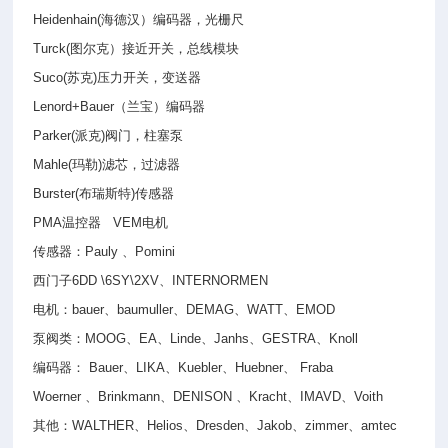
Heidenhain(
海德汉）编码器，光栅尺
Turck(
图尔克）接近开关，总线模块
Suco(
苏克
)
压力开关，变送器
Lenord+Bauer
（兰宝）编码器
Parker(
派克
)
阀门，柱塞泵
Mahle(
玛勒
)
滤芯，过滤器
Burster(
布瑞斯特
)
传感器
PMA
温控器
VEM
电机
传感器：
Pauly
、
Pomini
西门子
6DD \6SY\2XV
、
INTERNORMEN
电机：
bauer
、
baumuller
、
DEMAG
、
WATT
、
EMOD
泵阀类：
MOOG
、
EA
、
Linde
、
Janhs
、
GESTRA
、
Knoll
编码器：
Bauer
、
LIKA
、
Kuebler
、
Huebner
、
Fraba
Woerner
、
Brinkmann
、
DENISON
、
Kracht
、
IMAVD
、
Voith
其他：
WALTHER
、
Helios
、
Dresden
、
Jakob
、
zimmer
、
amtec