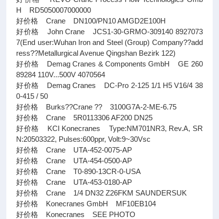
H RD5050007000000
好价格 Crane DN100/PN10 AMGD2E100H
好价格 John Crane JCS1-30-GRMO-309140 8927073
7(End user:Wuhan Iron and Steel (Group) Company??add
ress??Metallurgical Avenue Qingshan Bezirk 122)
好价格 Demag Cranes & Components GmbH GE 260
89284 110V...500V 4070564
好价格 Demag Cranes DC-Pro 2-125 1/1 H5 V16/4 38
0-415 / 50
好价格 Burks??Crane ?? 3100G7A-2-ME-6.75
好价格 Crane 5R0113306 AF200 DN25
好价格 KCI Konecranes Type:NM701NR3, Rev.A, SR
N:20503322, Pulses:600ppr, Volt:9~30Vsc
好价格 Crane UTA-452-0075-AP
好价格 Crane UTA-454-0500-AP
好价格 Crane T0-890-13CR-0-USA
好价格 Crane UTA-453-0180-AP
好价格 Crane 1/4 DN32 Z26FKM SAUNDERSUK
好价格 Konecranes GmbH MF10EB104
好价格 Konecranes SEE PHOTO