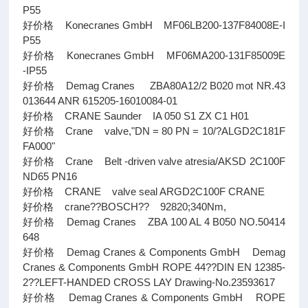
P55
好价格 Konecranes GmbH MF06LB200-137F84008E-I
P55
好价格 Konecranes GmbH MF06MA200-131F85009E
-IP55
好价格 Demag Cranes ZBA80A12/2 B020 mot NR.43
013644 ANR 615205-16010084-01
好价格 CRANE Saunder IA 050 S1 ZX C1 H01
好价格 Crane valve,"DN = 80 PN = 10/?ALGD2C181F
FA000"
好价格 Crane Belt -driven valve atresia/AKSD 2C100F
ND65 PN16
好价格 CRANE valve seal ARGD2C100F CRANE
好价格 crane??BOSCH?? 92820;340Nm,
好价格 Demag Cranes ZBA 100 AL 4 B050 NO.50414
648
好价格 Demag Cranes & Components GmbH Demag
Cranes & Components GmbH ROPE 44??DIN EN 12385-
2??LEFT-HANDED CROSS LAY Drawing-No.23593617
好价格 Demag Cranes & Components GmbH ROPE