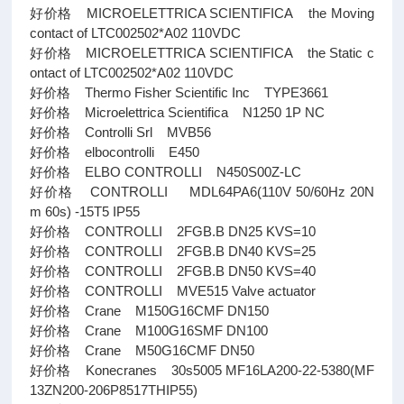
好价格 MICROELETTRICA SCIENTIFICA the Moving
contact of LTC002502*A02 110VDC
好价格 MICROELETTRICA SCIENTIFICA the Static c
ontact of LTC002502*A02 110VDC
好价格 Thermo Fisher Scientific Inc TYPE3661
好价格 Microelettrica Scientifica N1250 1P NC
好价格 Controlli Srl MVB56
好价格 elbocontrolli E450
好价格 ELBO CONTROLLI N450S00Z-LC
好价格 CONTROLLI MDL64PA6(110V 50/60Hz 20N
m 60s) -15T5 IP55
好价格 CONTROLLI 2FGB.B DN25 KVS=10
好价格 CONTROLLI 2FGB.B DN40 KVS=25
好价格 CONTROLLI 2FGB.B DN50 KVS=40
好价格 CONTROLLI MVE515 Valve actuator
好价格 Crane M150G16CMF DN150
好价格 Crane M100G16SMF DN100
好价格 Crane M50G16CMF DN50
好价格 Konecranes 30s5005 MF16LA200-22-5380(MF
13ZN200-206P8517THIP55)