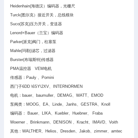
Heidenhain(
海德汉）编码器，光栅尺
Turck(
图尔克）接近开关，总线模块
Suco(
苏克
)
压力开关，变送器
Lenord+Bauer
（兰宝）编码器
Parker(
派克
)
阀门，柱塞泵
Mahle(
玛勒
)
滤芯，过滤器
Burster(
布瑞斯特
)
传感器
PMA
温控器
VEM
电机
传感器：
Pauly
、
Pomini
西门子
6DD \6SY\2XV
、
INTERNORMEN
电机：
bauer
、
baumuller
、
DEMAG
、
WATT
、
EMOD
泵阀类：
MOOG
、
EA
、
Linde
、
Janhs
、
GESTRA
、
Knoll
编码器：
Bauer
、
LIKA
、
Kuebler
、
Huebner
、
Fraba
Woerner
、
Brinkmann
、
DENISON
、
Kracht
、
IMAVD
、
Voith
其他：
WALTHER
、
Helios
、
Dresden
、
Jakob
、
zimmer
、
amtec