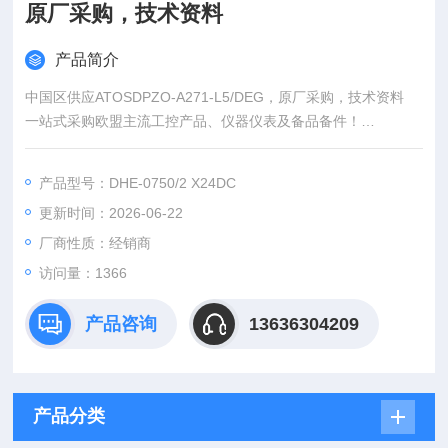
原厂采购，技术资料
产品简介
中国区供应ATOSDPZO-A271-L5/DEG，原厂采购，技术资料
一站式采购欧盟主流工控产品、仪器仪表及备品备件！
（总部德国，源头采购，一手货源）
：王（Z快的报价）
产品型号：DHE-0750/2 X24DC
：（24小时在线）
更新时间：2026-06-22
（Z满意的价格）
：www@
厂商性质：经销商
访问量：1366
产品咨询
13636304209
产品分类