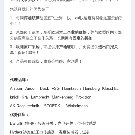
您选择我们的优势在于：
1
、每周
两趟航班
德国直飞上海，快，zui快速度将货物送至您的手
中！！
2
、总部位于德国，享受欧洲
本土企业的价格
，并与欧盟区内大部
分供应商建立了合作关系，长期拥有
固定的折扣
！
3
、欧洲
原厂采购
，可提供
原产地证明
，并免费提供
进出口报关
单
！保证100%！
4
、产品可修或换，由我公司跟厂家沟通！
代理品牌：
Ahlborn Aircom Beck FSG Hoentzsch Honsberg Klaschka
knick Kral Lambrecht Mankenberg Proxitron
AK Regeltechnik STOERK Winkelmann
优势供应：
Balluff(
巴鲁夫）接近开关，光电开关，位移传感器
Hydac(
贺德克
)
压力传感器，温度传感器，滤芯