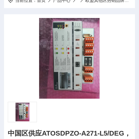
当前位置：
首页
产品中心
欧盟其他区热销品牌
DH
中国区供应ATOSDPZO-A271-L5/DEG，